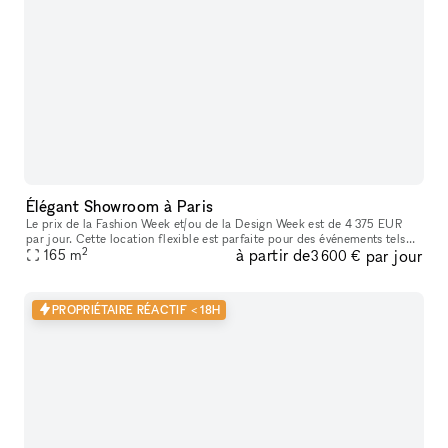
Élégant Showroom à Paris
Le prix de la Fashion Week et/ou de la Design Week est de 4 375 EUR
par jour. Cette location flexible est parfaite pour des événements tels
2
à partir de
par jour
que des expositions d'art, offrant des services supplémenta
165
m
3 600 €
PROPRIÉTAIRE RÉACTIF < 18H