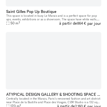
Saint Gilles Pop Up Boutique
This space is located in busy Le Marais and is a perfect space for pop
ups, events, exhibitions or as a showroom. The space have white walls,
2
à partir de
par jour
50
m
wooden flooring. Fashion week + high season prices: 7250
864 €
ATYPICAL DESIGN GALLERY & SHOOTING SPACE IN THE MARAIS
Centrally located in the Marais, Paris’s renowned fashion and art district
near Place de la Bastille and Place des Vosges, CØR Studio is a 132 sqm
2
à partir de
par jour
gallery space with an additional 30 sqm basement. De
170
m
2 160 €