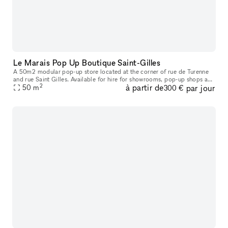
Le Marais Pop Up Boutique Saint-Gilles
A 50m2 modular pop-up store located at the corner of rue de Turenne
and rue Saint Gilles. Available for hire for showrooms, pop-up shops and
2
à partir de
par jour
art exhibitions. Suspended racks that can be hung up or r
50
m
300 €