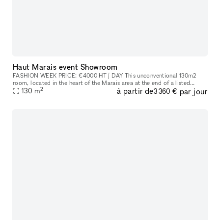
Haut Marais event Showroom
FASHION WEEK PRICE: €4000 HT / DAY This unconventional 130m2
room​,​ located in the heart of the Marais area at the end of a listed
2
à partir de
par jour
courtyard​,​ is an outstanding site because to its stunning glass r
130
m
3 360 €