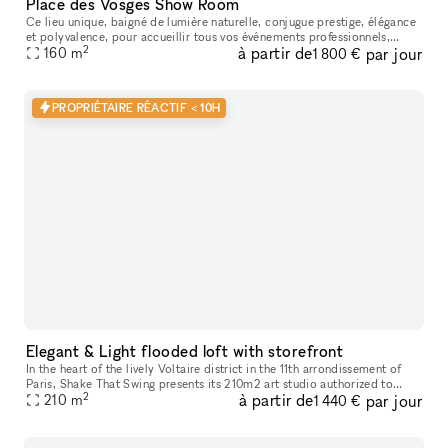
Place des Vosges Show Room
Ce lieu unique, baigné de lumière naturelle, conjugue prestige, élégance
et polyvalence, pour accueillir tous vos événements professionnels,
2
à partir de
par jour
privés ou créatifs. Que vous soyez à la recherche d’un lie
160
m
1 800 €
PROPRIÉTAIRE RÉACTIF < 10H
Elegant & Light flooded loft with storefront
In the heart of the lively Voltaire district in the 11th arrondissement of
Paris, Shake That Swing presents its 210m2 art studio authorized to
2
à partir de
par jour
receive the public (E.R.P french norm) It is in a light-
210
m
1 440 €