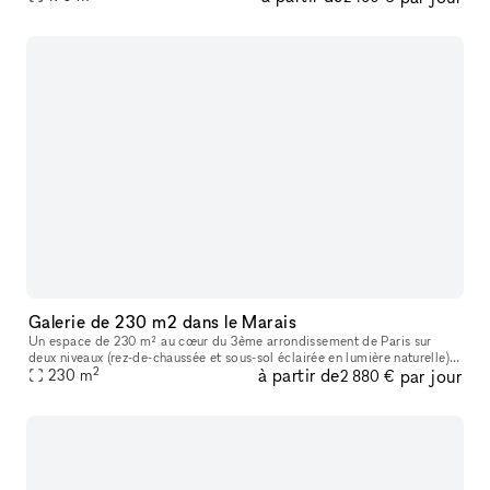
Galerie de 230 m2 dans le Marais
Un espace de 230 m² au cœur du 3ème arrondissement de Paris sur
deux niveaux (rez-de-chaussée et sous-sol éclairée en lumière naturelle) .
2
à partir de
par jour
Avec son style minimaliste et ses lignes épurées, ce lieu ba
230
m
2 880 €