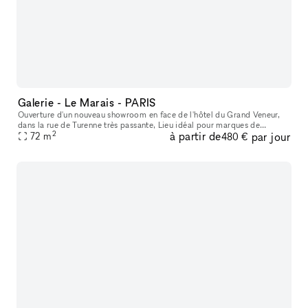
Galerie - Le Marais - PARIS
Ouverture d'un nouveau showroom en face de l'hôtel du Grand Veneur,
dans la rue de Turenne très passante, Lieu idéal pour marques de
2
à partir de
par jour
créateurs, boutique vintage, showroom, évènementiel, galeries d'a
72
m
480 €