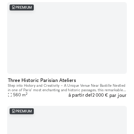
PREMIUM
Three Historic Parisian Ateliers
Step into History and Creativity – A Unique Venue Near Bastille Nestled
in one of Paris’ most enchanting and historic passages, this remarkable
2
à partir de
par jour
venue offers a one-of-a-kind experience. Housed in a f
560
m
12 000 €
PREMIUM