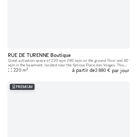
RUE DE TURENNE Boutique
Great activation space of 220 sqm (140 sqm on the ground floor and 80
sqm in the basement​,​ located near the famous Place des Vosges. This
2
à partir de
par jour
space offers great storefront on a popular street in Paris
220
m
2 880 €
PREMIUM