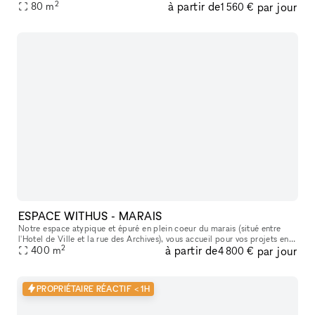
2
à partir de
par jour
des Vosges et la rue de Bretagne, la galerie bénéficie
80
m
1 560 €
ESPACE WITHUS - MARAIS
Notre espace atypique et épuré en plein coeur du marais (situé entre
l'Hotel de Ville et la rue des Archives), vous accueil pour vos projets en
2
à partir de
par jour
tout genre : Shooting/tournage , défilé , showroom , pr
400
m
4 800 €
PROPRIÉTAIRE RÉACTIF < 1H