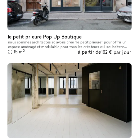
le petit prieuré Pop Up Boutique
nous sommes architectes et avons créé "le petit prieure" pour offrir un
espace aménagé et modulable pour tous les créateurs qui souhaitent
2
à partir de
par jour
présenter leur travaux ( designers, artistes, céramistes, ph
15
m
162 €