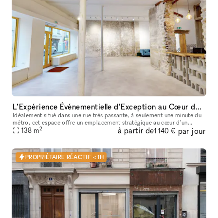
L’Expérience Événementielle d’Exception au Cœur de Bastille
Idéalement situé dans une rue très passante, à seulement une minute du
métro, cet espace offre un emplacement stratégique au cœur d’un
2
à partir de
par jour
138
m
quartier dynamique et recherché. La boutique de 90 m² bénéficie
1 140 €
PROPRIÉTAIRE RÉACTIF < 1H