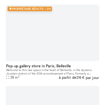
PROPRIÉTAIRE RÉACTIF < 2H
Pop-up gallery store in Paris, Belleville
Welcome to this new space in the heart of Belleville, in the dynamic
Jourdain district of the 20th arrondissement of Paris. Formerly a
2
à partir de
par jour
contemporary art gallery, this space has recently been renovated
26
m
216 €