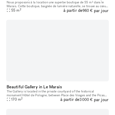
Nous proposons à la location une superbe boutique de 55 m² dans le
Marais. Cette boutique, baignée de lumière naturelle, se trouve au cœur
2
à partir de
par jour
55
m
du Marais, un quartier très prisé et dynamique. Idéale pou
960 €
Beautiful Gallery in Le Marais
The Gallery is located in the private courtyard of the historical
monument Hôtel de Pologne, between Place des Vosges and the Picasso
2
à partir de
par jour
Museum. Facing the Perrotin Gallery within Hotel Vefour, the 170m
170
m
3 000 €