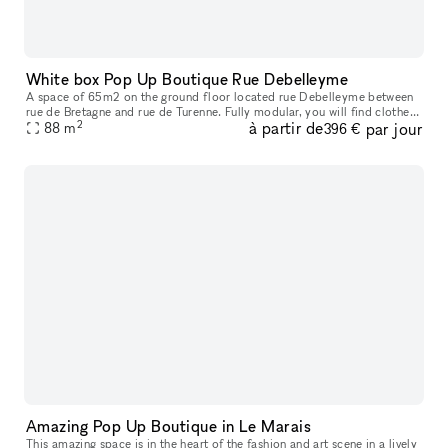
White box Pop Up Boutique Rue Debelleyme
A space of ​​65m2 on the ground floor located rue Debelleyme between
rue de Bretagne and rue de Turenne. Fully modular, you will find clothes
2
à partir de
par jour
racks, furniture, picture rails, as well as a storage spa
88
m
396 €
Amazing Pop Up Boutique in Le Marais
This amazing space is in the heart of the fashion and art scene in a lively