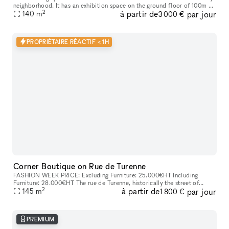
neighborhood. It has an exhibition space on the ground floor of 100m ²
2
à partir de
par jour
with an 8 meters long street side window overlooking
140
m
3 000 €
PROPRIÉTAIRE RÉACTIF < 1H
Corner Boutique on Rue de Turenne
FASHION WEEK PRICE: Excluding Furniture: 25.000€HT Including
Furniture: 28.000€HT The rue de Turenne​​,​​ historically the street of
2
à partir de
par jour
wholesalers​​,​​ has become over the years an emblematic and essen
145
m
1 800 €
PREMIUM