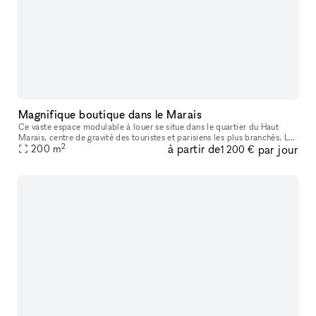
Magnifique boutique dans le Marais
Ce vaste espace modulable à louer se situe dans le quartier du Haut
Marais, centre de gravité des touristes et parisiens les plus branchés. Les
2
à partir de
par jour
boutiques y sont pointues, les bars et restaurants, con
200
m
1 200 €