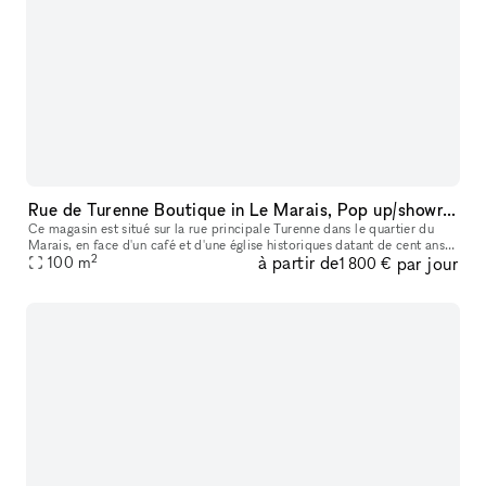
Rue de Turenne Boutique in Le Marais, Pop up/showroom
Ce magasin est situé sur la rue principale Turenne dans le quartier du
Marais, en face d'un café et d'une église historiques datant de cent ans.
2
à partir de
par jour
Il est également proche de nombreux galeries d'art ren
100
m
1 800 €