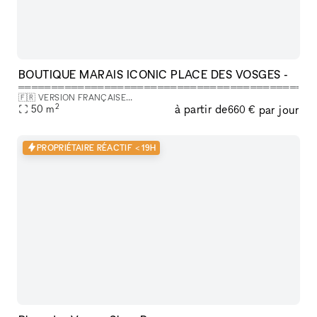
BOUTIQUE MARAIS ICONIC PLACE DES VOSGES -
═══════════════════════════════════════════
🇫🇷 VERSION FRANÇAISE
2
à partir de
par jour
═══════════════════════════════════════════
50
m
660 €
LÀ OÙ VOTRE ÉVÉNEMENT FAIT LA DIFFÉRENCE, On dit souvent que
la Place des Vosges a ce po
PROPRIÉTAIRE RÉACTIF < 19H