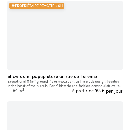
PROPRIÉTAIRE RÉACTIF < 6H
Showroom, popup store on rue de Turenne
Exceptional 84m² ground-floor showroom with a sleek design, located
in the heart of the Marais, Paris’ historic and fashion-centric district. Its
2
à partir de
par jour
prime location and flexible layout make it ideal for
84
m
768 €