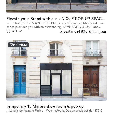
Elevate your Brand with our UNIQUE POP UP SPACE in PARIS Marais
In the heart of the MARAIS DISTRICT and a vibrant neighborhood, our
space provides you with an outstanding FRONTAGE, VOLUME and
2
à partir de
par jour
140
m
ARCHITECTURE. The location is very interesting as it is on a real sho
1 800 €
PREMIUM
Temporary 13 Marais show room & pop up
1. Le prix pendant la Fashion Week et/ou la Design Week est de 1875 €