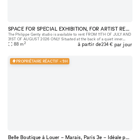
SPACE FOR SPECIAL EXHIBITION, FOR ARTIST RESIDENCY(REHEARSAL, SHOOTING PHOTO, MOOVIE), REHEARSALS, TEMPORARY STORAGE
The Philippe Genty studio is available to rent FROM 11TH OF JULY AND
31ST OF AUGUST 2026 ONLY Situated at the back of a quiet inner
2
à partir de
par jour
88
m
courtyard, this space of at least 88 m² is equipped with sound a
234 €
PROPRIÉTAIRE RÉACTIF < 9H
Belle Boutique à Louer – Marais, Paris 3e – Idéale pour Pop-Up Stores et Événements