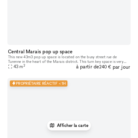
Central Marais pop up space
This new 43m3 pop up space is located on the busy street rue de
Turenne in the heart of the Marais district. This turn key space is very
2
à partir de
par jour
close to many fashion labels - an entirely customisable wall m
43
m
240 €
PROPRIÉTAIRE RÉACTIF < 1H
Afficher la carte