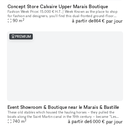
Concept Store Calvaire Upper Marais Boutique
Fashion Week Price: 15.000 € H.T. / Week Known as the place to shop
for fashion and designers, you'll find this dual-fronted ground-floor
2
à partir de
par jour
boutique in the famous Haut-Marais district. This shop benef
90
m
864 €
PREMIUM
Event Showroom & Boutique near le Marais & Bastille
These old stables which housed the hauling horses – they pulled the
boats along the Saint Martin canal in the 19th century – became “Les
2
à partir de
par jour
Fonderies du Tarn” before becoming a major packing company. It
740
m
6 000 €