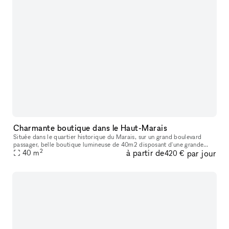
Charmante boutique dans le Haut-Marais
Située dans le quartier historique du Marais, sur un grand boulevard
passager, belle boutique lumineuse de 40m2 disposant d'une grande
2
à partir de
par jour
vitrine. Ideal pour les pop-up stores, les lancements de produit
40
m
420 €