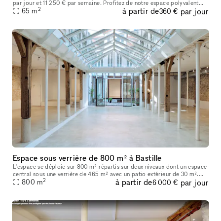
par jour et 11 250 € par semaine. Profitez de notre espace polyvalent
2
à partir de
par jour
idéal pour les showrooms de mode, les produits de luxe, les
65
m
360 €
Espace sous verrière de 800 m² à Bastille
L'espace se déploie sur 800 m² répartis sur deux niveaux dont un espace
central sous une verrière de 465 m² avec un patio extérieur de 30 m².
2
à partir de
par jour
Vous trouverez en pièce jointe une présentation détaillée
800
m
6 000 €