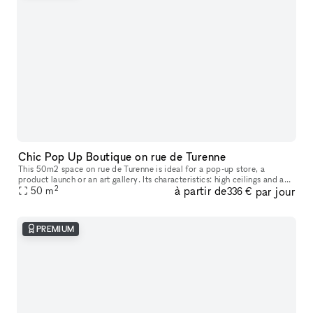
Chic Pop Up Boutique on rue de Turenne
This 50m2 space on rue de Turenne is ideal for a pop-up store, a
product launch or an art gallery. Its characteristics: high ceilings and a
2
à partir de
par jour
window that opens entirely onto the street. Available for h
50
m
336 €
PREMIUM