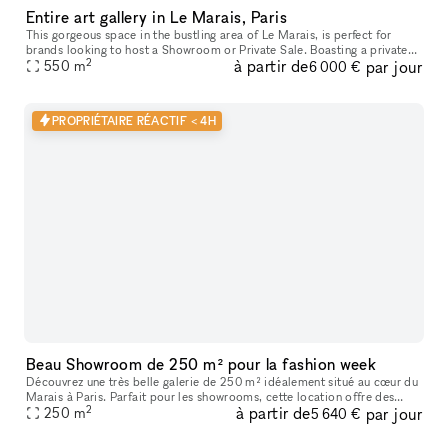
Entire art gallery in Le Marais, Paris
This gorgeous space in the bustling area of Le Marais, is perfect for
brands looking to host a Showroom or Private Sale. Boasting a private
2
à partir de
par jour
entrance that creates a well-lit ambiance. With a trendy m
550
m
6 000 €
PROPRIÉTAIRE RÉACTIF < 4H
Beau Showroom de 250 m² pour la fashion week
Découvrez une très belle galerie de 250 m² idéalement situé au cœur du
Marais à Paris. Parfait pour les showrooms, cette location offre des
2
à partir de
par jour
caractéristiques uniques telles que de hauts plafonds, des
250
m
5 640 €