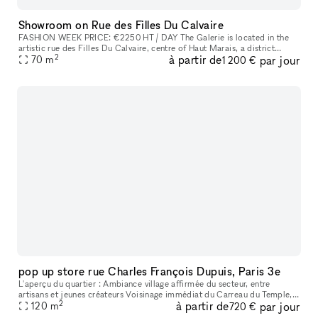
Showroom on Rue des Filles Du Calvaire
FASHION WEEK PRICE: €2250 HT / DAY The Galerie is located in the
artistic rue des Filles Du Calvaire​,​ centre of Haut Marais​,​ a district
2
à partir de
par jour
known for its art galleries and high end boutiques on Beaum
70
m
1 200 €
pop up store rue Charles François Dupuis, Paris 3e
L'aperçu du quartier : Ambiance village affirmée du secteur, entre
artisans et jeunes créateurs Voisinage immédiat du Carreau du Temple,
2
à partir de
par jour
lieu culturel et sportif incontournable Concentration de galer
120
m
720 €