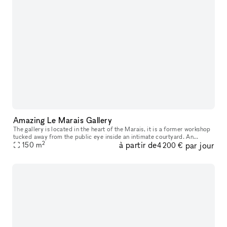
Amazing Le Marais Gallery
The gallery is located in the heart of the Marais, it is a former workshop
tucked away from the public eye inside an intimate courtyard. An
2
à partir de
par jour
atypical gallery that has known different historical perio
150
m
4 200 €