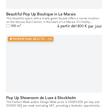
Beautiful Pop Up Boutique in Le Marais
This beautiful space with a lovely green facade offers a corner location
on the famous Rue Charlot​,​ in the heart of Le Marais. It's freshly
2
à partir de
par jour
renovated with white walls​,​ ceiling​,​ and floor. 146 s
146
m
1 800 €
PROPRIÉTAIRE RÉACTIF < 2H
Pop Up Showroom de Luxe à Stockholm
The Fashion Week and/or Design Week price is 25000 SEK per day and
125000 SEK per week excluding VAT, providing a fantastic opportunity