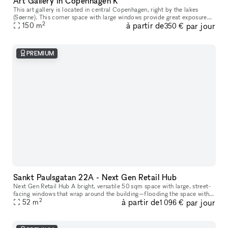
Art Gallery in Copenhagen K
This art gallery is located in central Copenhagen, right by the lakes
(Søerne). This corner space with large windows provide great exposure
2
à partir de
par jour
towards the street, and is suitable for both art exhibition
150
m
350 €
PREMIUM
Sankt Paulsgatan 22A - Next Gen Retail Hub
Next Gen Retail Hub A bright, versatile 50 sqm space with large, street-
facing windows that wrap around the building—flooding the space with
2
à partir de
par jour
natural light and offering maximum visibility. Welcome to
52
m
1 096 €