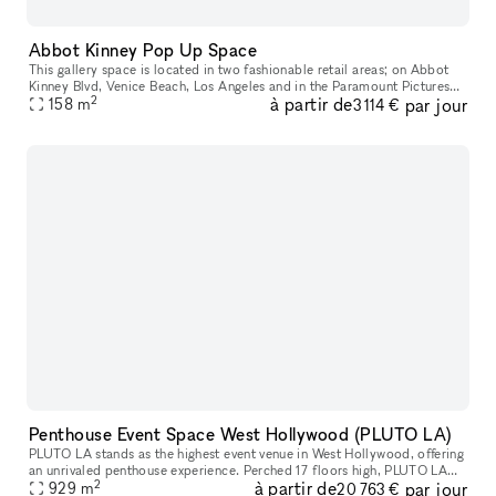
Abbot Kinney Pop Up Space
This gallery space is located in two fashionable retail areas; on Abbot
Kinney Blvd, Venice Beach, Los Angeles and in the Paramount Pictures
2
à partir de
par jour
building in Surry Hills, Sydney. GQ magazine named Abbot K
158
m
3 114 €
Penthouse Event Space West Hollywood (PLUTO LA)
PLUTO LA stands as the highest event venue in West Hollywood, offering
an unrivaled penthouse experience. Perched 17 floors high, PLUTO LA
2
à partir de
par jour
features breathtaking 360-degree views, floor-to-ceiling win
929
m
20 763 €