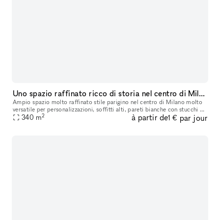
Uno spazio raffinato ricco di storia nel centro di Milano
Ampio spazio molto raffinato stile parigino nel centro di Milano molto
versatile per personalizzazioni, soffitti alti, pareti bianche con stucchi e
2
à partir de
par jour
boiserie bianche, parquet in rovere d’epoca. Ricco
340
m
1 €