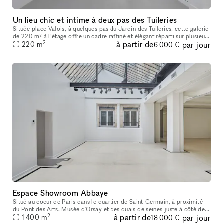
Un lieu chic et intime à deux pas des Tuileries
Située place Valois, à quelques pas du Jardin des Tuileries, cette galerie
de 220 m² à l’étage offre un cadre raffiné et élégant réparti sur plusieurs
2
à partir de
par jour
pièces. Parfaitement adaptée pour des pop-up sto
220
m
6 000 €
Espace Showroom Abbaye
Situé au coeur de Paris dans le quartier de Saint-Germain, à proximité
du Pont des Arts, Musée d'Orsay et des quais de seines juste à côté de
2
à partir de
par jour
l'église Saint-Germain, Café de Flore, Les Deux Magots et
1 400
m
18 000 €