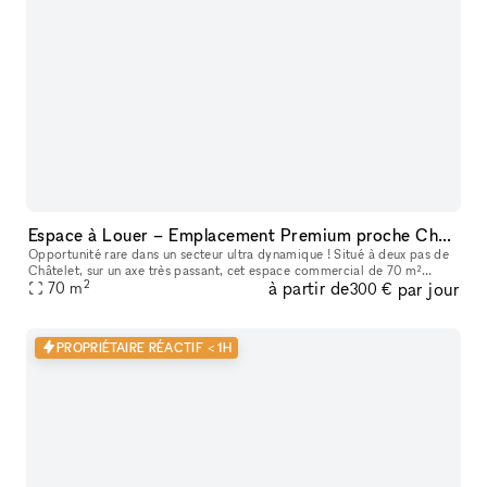
Espace à Louer – Emplacement Premium proche Châtelet
Opportunité rare dans un secteur ultra dynamique ! Situé à deux pas de
Châtelet, sur un axe très passant, cet espace commercial de 70 m²
2
à partir de
par jour
bénéficie de la clientèle de RETRO, qui a fait ses preuves d
70
m
300 €
PROPRIÉTAIRE RÉACTIF < 1H