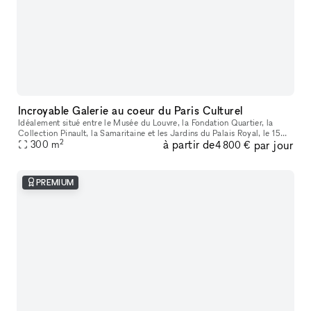
Incroyable Galerie au coeur du Paris Culturel
Idéalement situé entre le Musée du Louvre, la Fondation Quartier, la
Collection Pinault, la Samaritaine et les Jardins du Palais Royal, le 15
2
à partir de
par jour
rue du Louvre s’impose comme un espace raffiné et stratég
300
m
4 800 €
PREMIUM