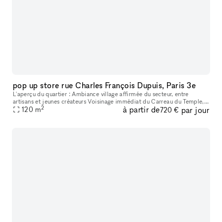
pop up store rue Charles François Dupuis, Paris 3e
L'aperçu du quartier : Ambiance village affirmée du secteur, entre
artisans et jeunes créateurs Voisinage immédiat du Carreau du Temple,
2
à partir de
par jour
lieu culturel et sportif incontournable Concentration de galer
120
m
720 €