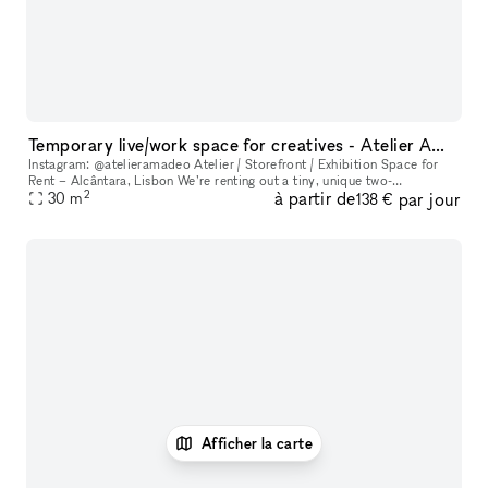
Temporary live/work space for creatives - Atelier AMADEO
Instagram: @atelieramadeo Atelier / Storefront / Exhibition Space for
Rent – Alcântara, Lisbon We’re renting out a tiny, unique two-
2
à partir de
par jour
level atelier space with a large glass-fronted storefront, recentl
30
m
138 €
Afficher la carte