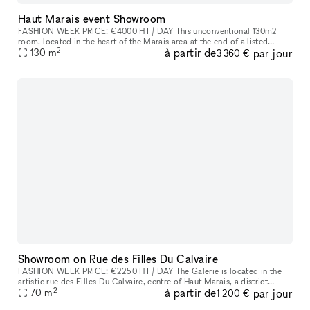
Haut Marais event Showroom
FASHION WEEK PRICE: €4000 HT / DAY This unconventional 130m2
room​,​ located in the heart of the Marais area at the end of a listed
2
à partir de
par jour
courtyard​,​ is an outstanding site because to its stunning glass r
130
m
3 360 €
Showroom on Rue des Filles Du Calvaire
FASHION WEEK PRICE: €2250 HT / DAY The Galerie is located in the
artistic rue des Filles Du Calvaire​,​ centre of Haut Marais​,​ a district
2
à partir de
par jour
known for its art galleries and high end boutiques on Beaum
70
m
1 200 €