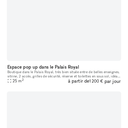
Espace pop up dans le Palais Royal
Boutique dans le Palais Royal, très bien située entre de belles enseignes,
vitrine, 2 accès, grilles de sécurité, réserve et toilettes en sous sol, idéal
2
à partir de
par jour
pour pop up Fashion week
25
m
1 200 €