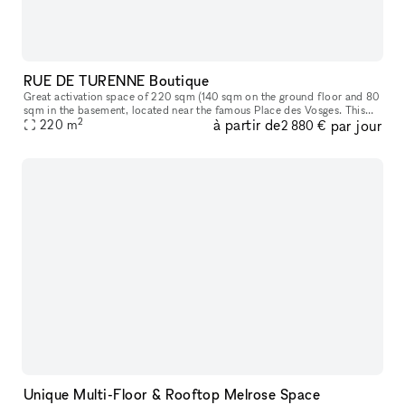
RUE DE TURENNE Boutique
Great activation space of 220 sqm (140 sqm on the ground floor and 80
sqm in the basement​,​ located near the famous Place des Vosges. This
2
à partir de
par jour
space offers great storefront on a popular street in Paris
220
m
2 880 €
Unique Multi-Floor & Rooftop Melrose Space