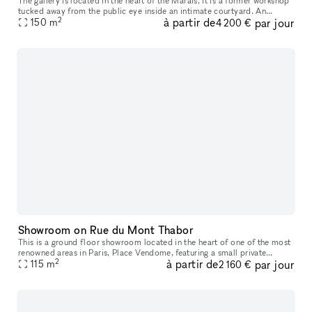
The gallery is located in the heart of the Marais, it is a former workshop
tucked away from the public eye inside an intimate courtyard. An
2
à partir de
par jour
atypical gallery that has known different historical perio
150
m
4 200 €
Showroom on Rue du Mont Thabor
This is a ground floor showroom located in the heart of one of the most
renowned areas in Paris, Place Vendome, featuring a small private
2
à partir de
par jour
courtyard. This space, designed for welcoming customers and p
115
m
2 160 €