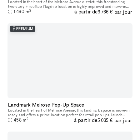
Located in the heart of the Melrose Avenue district, this freestanding
two-story + rooftop flagship location is highly improved and move-in
2
à partir de
par jour
1 490
ready. It is an incredible opportunity to host your next p
m
9 766 €
PREMIUM
Landmark Melrose Pop-Up Space
Located in the heart of Melrose Avenue, this landmark space is move-in
ready and offers a prime location perfect for retail pop-ups, launch
2
à partir de
par jour
458
m
events, art galleries, and product showcases. The Melrose
5 035 €