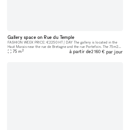
Gallery space on Rue du Temple
FASHION WEEK PRICE: €2250 HT / DAY The gallery is located in the
Haut Marais near the rue de Bretagne and the rue Portefoin. The 75m2
2
à partir de
par jour
space is located on the first floor at the end of a small Parisa
75
m
2 160 €