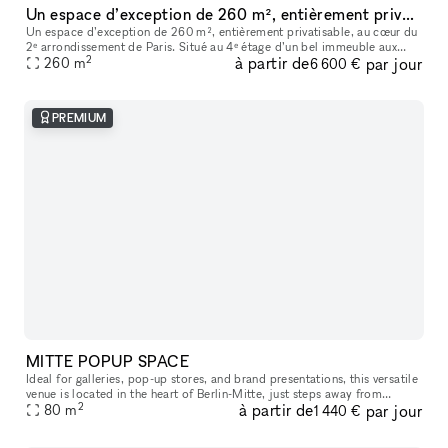
Un espace d’exception de 260 m², entièrement privatisable, au cœur du 2ᵉ arrondissement de Paris
Un espace d’exception de 260 m², entièrement privatisable, au cœur du
2ᵉ arrondissement de Paris. Situé au 4ᵉ étage d’un bel immeuble aux
2
à partir de
par jour
grandes huisseries, ce nouvel espace entièrement vitré est ba
260
m
6 600 €
PREMIUM
MITTE POPUP SPACE
Ideal for galleries, pop-up stores, and brand presentations, this versatile
venue is located in the heart of Berlin-Mitte, just steps away from
2
à partir de
par jour
80
m
Hackescher Markt and the renowned Torstrasse area. The
1 440 €