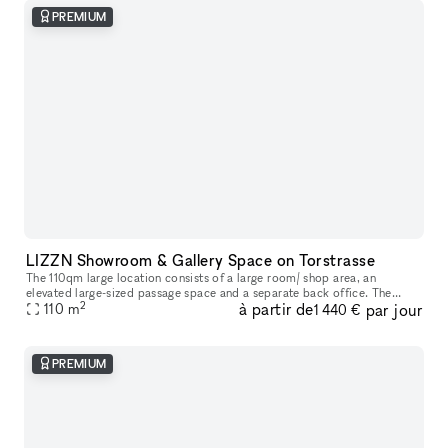
PREMIUM
LIZZN Showroom & Gallery Space on Torstrasse
The 110qm large location consists of a large room/ shop area, an
elevated large-sized passage space and a separate back office. The
2
à partir de
par jour
renting price depends on the m2 you will need for your presentation
110
m
1 440 €
PREMIUM