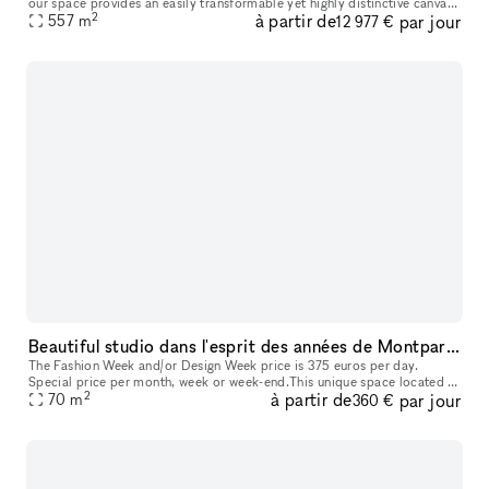
our space provides an easily transformable yet highly distinctive canvas
2
à partir de
par jour
557
m
for any event. Our space has 3 distinct venues, a 10
12 977 €
Beautiful studio dans l'esprit des années de Montparnasse
The Fashion Week and/or Design Week price is 375 euros per day.
Special price per month, week or week-end.This unique space located in
2
à partir de
par jour
Paris is perfectly suited for art exhibitions, providing a versa
70
m
360 €