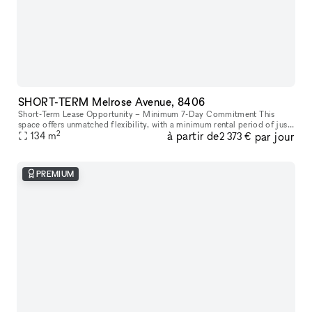
SHORT-TERM Melrose Avenue, 8406
Short-Term Lease Opportunity – Minimum 7-Day Commitment This
space offers unmatched flexibility, with a minimum rental period of just
2
à partir de
par jour
7 days. As one of our unique, highly flexible spaces, it’s desig
134
m
2 373 €
PREMIUM