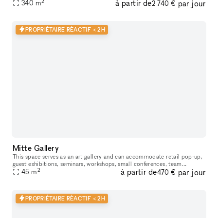
2
à partir de
par jour
for showcasing your products in a prime location. This adaptabl
340
m
2 740 €
PROPRIÉTAIRE RÉACTIF < 2H
Mitte Gallery
This space serves as an art gallery and can accommodate retail pop-up,
guest exhibitions​,​​ seminars​,​ workshops​,​ small conferences​,​ team
2
à partir de
par jour
meetings and gatherings of smaller groups during non-ex
45
m
470 €
PROPRIÉTAIRE RÉACTIF < 2H