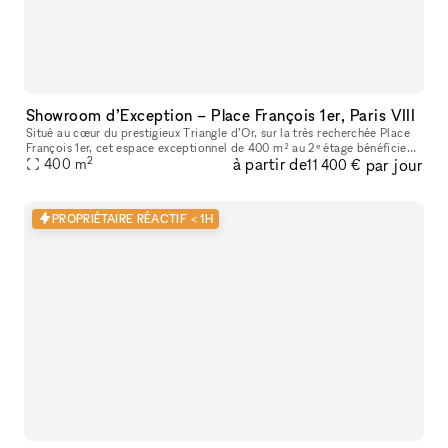
Showroom d’Exception – Place François 1er, Paris VIII
Situé au cœur du prestigieux Triangle d’Or, sur la très recherchée Place
François 1er, cet espace exceptionnel de 400 m² au 2ᵉ étage bénéficie
2
à partir de
par jour
d’un emplacement premium à quelques pas seulement de la
400
m
11 400 €
PROPRIÉTAIRE RÉACTIF < 1H