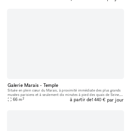
Galerie Marais - Temple
Située en plein cœur du Marais, à proximité immédiate des plus grands
musées parisiens et à seulement dix minutes à pied des quais de Seine,
2
à partir de
par jour
cette galerie bénéficie d’un emplacement premium dans l’un
66
m
1 440 €