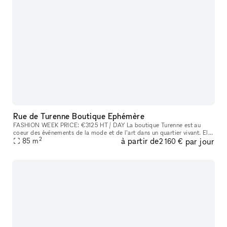
Rue de Turenne Boutique Ephémère
FASHION WEEK PRICE: €3125 HT / DAY La boutique Turenne est au
coeur des événements de la mode et de l’art dans un quartier vivant. Elle
2
à partir de
par jour
est composée de 3 pieces en enfilade ouvertes sur une vitrine
85
m
2 160 €