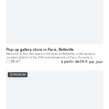
Pop-up gallery store in Paris, Belleville
Welcome to this new space in the heart of Belleville, in the dynamic
Jourdain district of the 20th arrondissement of Paris. Formerly a
2
à partir de
par jour
contemporary art gallery, this space has recently been renovated
26
m
216 €
PREMIUM