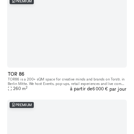
PREMIUM
TOR 86
TOR86 is a 200+ sQM space for creative minds and brands on Torstr. in
Berlin Mitte. We host Events, pop-ups, retail experiences and live comms
2
à partir de
par jour
260
m
activities. Located in direct neighborhood to Supreme,
6 000 €
PREMIUM