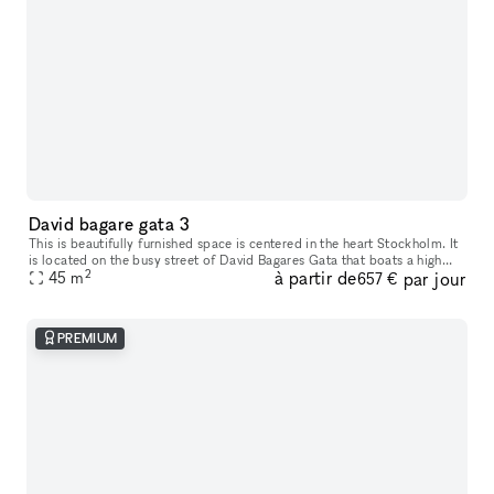
David bagare gata 3
This is beautifully furnished space is centered in the heart Stockholm. It
is located on the busy street of David Bagares Gata that boats a high
2
à partir de
par jour
45
m
footfall. This space is shared with IT consultants,
657 €
PREMIUM