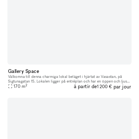
Gallery Space
Välkomna till denna charmiga lokal beläget i hjärtat av Vasastan, på
Sigtunagatan 15. Lokalen ligger på entréplan och har en öppen och ljus
2
à partir de
par jour
planlösning, där ett mindre pentry tillkommer. Det finns äv
170
m
1 200 €