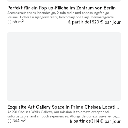
Perfekt für ein Pop up-Fläche im Zentrum von Berlin
Atemberaubendes Innendesign, 2 minimale und anpassungsfähige
Räume. Hoher Fußgängerverkehr, hervorragende Lage. hervorragende
2
à partir de
par jour
öffentliche Verkehrsanbindung in der Umgebung sind viele beliebte
55
m
1 920 €
Geschä
Exquisite Art Gallery Space in Prime Chelsea Location
At 231 Chelsea Walls Gallery, our mission is to create exceptional,
unforgettable, and smooth experiences. Alongside our exclusive venue,
2
à partir de
par jour
we offer a dedicated team of professionals ready to help you
344
m
3 114 €