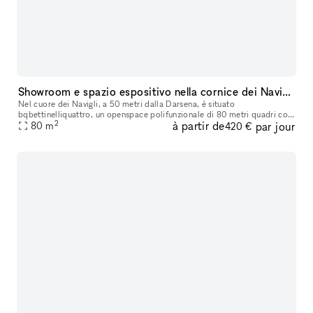
Showroom e spazio espositivo nella cornice dei Navigli di Milano
Nel cuore dei Navigli, a 50 metri dalla Darsena, è situato
bqbettinelliquattro, un openspace polifunzionale di 80 metri quadri con
2
à partir de
par jour
accesso diretto su strada ideale ad uso showroom per piccoli o brevi
80
m
420 €