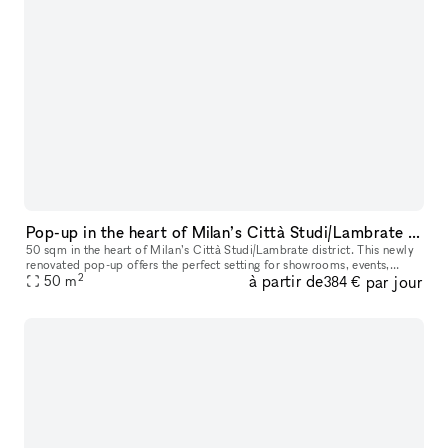
Pop-up in the heart of Milan’s Città Studi/Lambrate district
50 sqm in the heart of Milan’s Città Studi/Lambrate district. This newly
renovated pop-up offers the perfect setting for showrooms, events,
2
à partir de
par jour
business meetings, and more, with the flexibility to host
50
m
384 €