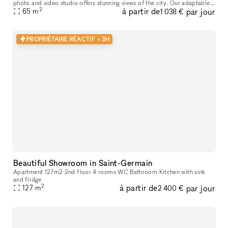
photo and video studio offers stunning views of the city. Our adaptable
2
à partir de
par jour
venue is tastefully furnished to accommodate a broad varie
65
m
1 038 €
PROPRIÉTAIRE RÉACTIF < 3H
Beautiful Showroom in Saint-Germain
Apartment 127m2 2nd floor 4 rooms WC Bathroom Kitchen with sink
and fridge
2
à partir de
par jour
127
m
2 400 €