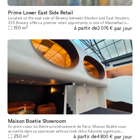
Prime Lower East Side Retail
Located on the east side of Bowery between Stanton and East Houston,
255 Bowery offers a premier retail opportunity in one of Manhattan’s
2
à partir de
par jour
150
m
most dynamic and rapidly evolving neighborhoods. With consta
2 076 €
Maison Boetie Showroom
En plein coeur du 8ème arrondissement de Paris, Maison Boétie vous
accueille dans sa spacieuse salle au look rétro-futuriste signée par
2
à partir de
par jour
l’architecte Jessica Mille. Nous mettons à votre disposition un
250
m
4 800 €