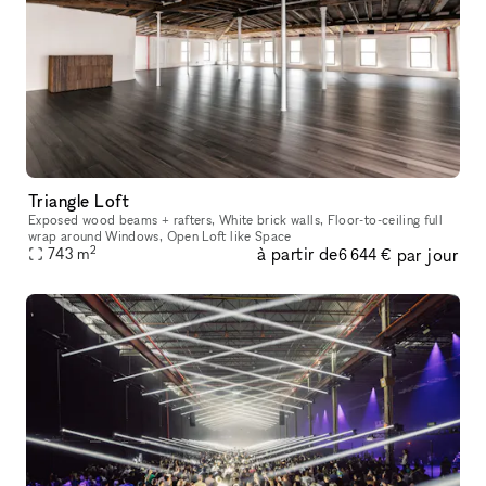
Triangle Loft
Exposed wood beams + rafters, White brick walls, Floor-to-ceiling full
wrap around Windows, Open Loft like Space
2
à partir de
par jour
743
m
6 644 €