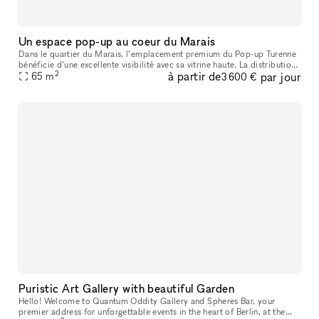
Un espace pop-up au coeur du Marais
Dans le quartier du Marais, l’emplacement premium du Pop-up Turenne
bénéficie d’une excellente visibilité avec sa vitrine haute. La distribution
2
à partir de
par jour
originale de l’espace, sa mezzanine et son parquet en
65
m
3 600 €
Puristic Art Gallery with beautiful Garden
Hello! Welcome to Quantum Oddity Gallery and Spheres Bar, your
premier address for unforgettable events in the heart of Berlin, at the