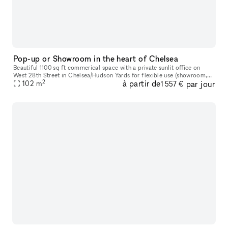
Pop-up or Showroom in the heart of Chelsea
Beautiful 1100 sq ft commerical space with a private sunlit office on
West 28th Street in Chelsea/Hudson Yards for flexible use (showroom,
2
à partir de
par jour
pop-up gallery, event space, etc). Natural light, high ceili
102
m
1 557 €