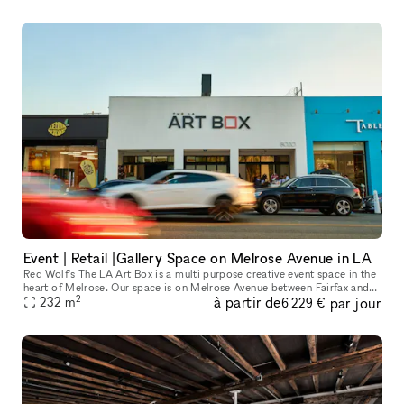
Event | Retail |Gallery Space on Melrose Avenue in LA
Red Wolf's The LA Art Box is a multi purpose creative event space in the
heart of Melrose. Our space is on Melrose Avenue between Fairfax and
2
à partir de
par jour
Crescent Heights. Great location and access for Los Angel
232
m
6 229 €