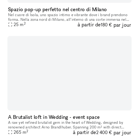
Spazio pop-up perfetto nel centro di Milano
Nel cuore di Isola, uno spazio intimo e vibrante dove i brand prendono
forma. Nella zona nord di Milano, all’interno di una corte immersa nel
2
à partir de
par jour
verde, questo spazio pop-up prende nuova vita. Affacciat
25
m
180 €
A Brutalist loft in Wedding - event space
A raw yet refined brutalist gem in the heart of Wedding, designed by
renowned architect Arno Brandlhuber. Spanning 200 m² with direct
2
à partir de
par jour
access to a spacious 130 m² terrace and rooftop, the space offers
265
m
2 400 €