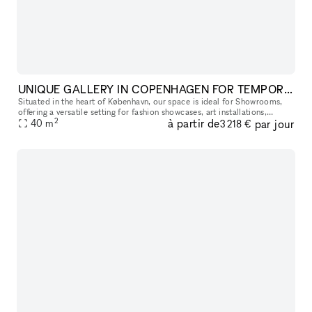
UNIQUE GALLERY IN COPENHAGEN FOR TEMPORARY SHOWCASES
Situated in the heart of København, our space is ideal for Showrooms,
offering a versatile setting for fashion showcases, art installations,
2
à partir de
par jour
ceramics, events, and design exhibitions. Featuring high c
40
m
3 218 €