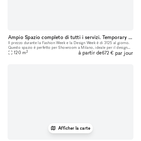
Ampio Spazio completo di tutti i servizi. Temporary showroom / Yoga / Exibition / Shooting fotografici. Disponibile per Fuori Salone - Fashion week
Il prezzo durante la Fashion Week e la Design Week è di 3125 al giorno.
Questo spazio è perfetto per Showroom a Milano, ideale per il design
2
à partir de
par jour
della moda, le installazioni d'arte e molto altro. Situato
120
m
672 €
Afficher la carte