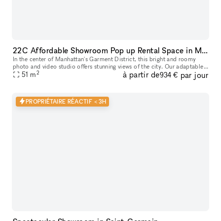
22C Affordable Showroom Pop up Rental Space in Manhattan
In the center of Manhattan's Garment District, this bright and roomy
photo and video studio offers stunning views of the city. Our adaptable
2
à partir de
par jour
venue is tastefully furnished to accommodate a broad varie
51
m
934 €
PROPRIÉTAIRE RÉACTIF < 3H