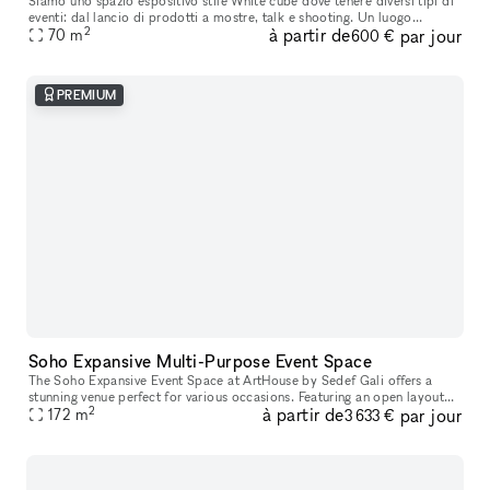
Siamo uno spazio espositivo stile White cube dove tenere diversi tipi di
eventi: dal lancio di prodotti a mostre, talk e shooting. Un luogo
2
à partir de
par jour
70
m
adattabile ad ogni tipo di evento. Ci troviamo nel piano
600 €
PREMIUM
Soho Expansive Multi-Purpose Event Space
The Soho Expansive Event Space at ArtHouse by Sedef Gali offers a
stunning venue perfect for various occasions. Featuring an open layout
2
à partir de
par jour
adorned with vibrant, contemporary artwork by Sedef Gali, the
172
m
3 633 €