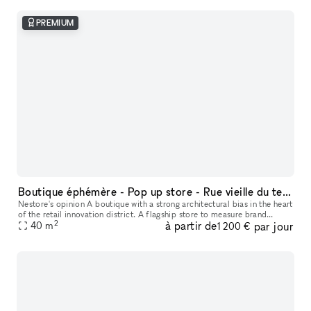
PREMIUM
Boutique éphémère - Pop up store - Rue vieille du temple (Marais)
Nestore's opinion A boutique with a strong architectural bias in the heart
of the retail innovation district. A flagship store to measure brand
2
à partir de
par jour
appetite, work on PR and build a BP based on the many l
40
m
1 200 €