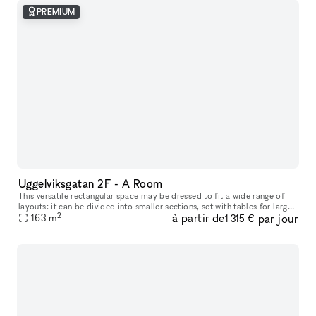
PREMIUM
Uggelviksgatan 2F - A Room
This versatile rectangular space may be dressed to fit a wide range of
layouts: it can be divided into smaller sections, set with tables for larger
2
à partir de
par jour
dinners, arranged for talks or events, or turned in
163
m
1 315 €