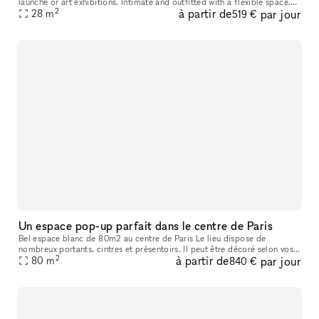
launche or art exhibitions. Intimate and outfitted with a flexible space,
2
à partir de
par jour
this 300 sq foot location boasts ocean breezes in a prime lo
28
m
519 €
Un espace pop-up parfait dans le centre de Paris
Bel espace blanc de 80m2 au centre de Paris Le lieu dispose de
nombreux portants, cintres et présentoirs. Il peut être décoré selon vos
2
à partir de
par jour
envies.
80
m
840 €