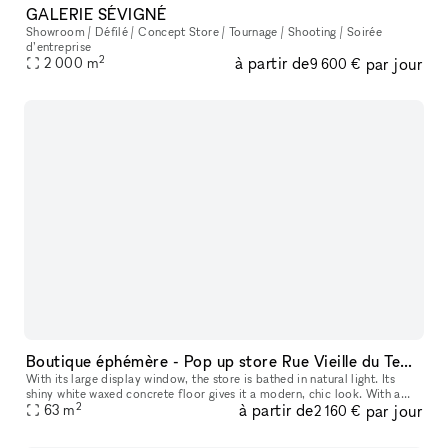
GALERIE SÉVIGNÉ
Showroom / Défilé / Concept Store / Tournage / Shooting / Soirée
d’entreprise
2
à partir de
par jour
2 000
m
9 600 €
Boutique éphémère - Pop up store Rue Vieille du Temple (Marais)
With its large display window, the store is bathed in natural light. Its
shiny white waxed concrete floor gives it a modern, chic look. With a
2
à partir de
par jour
total surface area of 63 m², the store's layout also mak
63
m
2 160 €