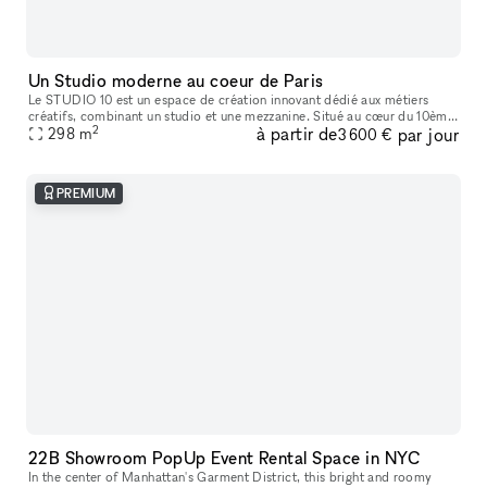
Un Studio moderne au coeur de Paris
Le STUDIO 10 est un espace de création innovant dédié aux métiers
créatifs, combinant un studio et une mezzanine. Situé au cœur du 10ème
2
à partir de
par jour
arrondissement de Paris, à proximité du Canal Saint-Martin,
298
m
3 600 €
PREMIUM
22B Showroom PopUp Event Rental Space in NYC
In the center of Manhattan's Garment District, this bright and roomy