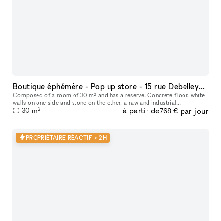
Boutique éphémère - Pop up store - 15 rue Debelleyme (Marais)
Composed of a room of 30 m² and has a reserve. Concrete floor, white
walls on one side and stone on the other, a raw and industrial
2
à partir de
par jour
30
m
atmosphere well finished. L'aperçu du quartier • Au cœur du quarti
768 €
PROPRIÉTAIRE RÉACTIF < 2H