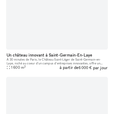
Un château innovant à Saint-Germain-En-Laye
À 30 minutes de Paris, le Château Saint-Léger de Saint-Germain-en-
Laye, niché au coeur d’un campus d’entreprises innovantes, offre un
2
à partir de
par jour
cadre exceptionnel. Sa structure néogothique de la Belle Époque e
1 600
m
6 000 €