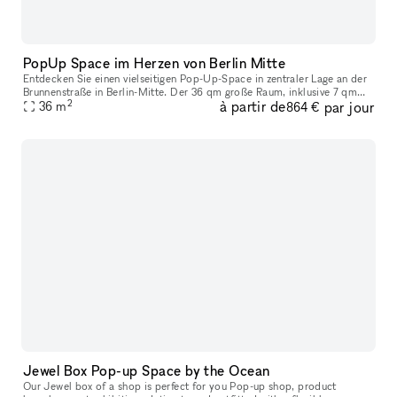
PopUp Space im Herzen von Berlin Mitte
Entdecken Sie einen vielseitigen Pop-Up-Space in zentraler Lage an der
Brunnenstraße in Berlin-Mitte. Der 36 qm große Raum, inklusive 7 qm
2
à partir de
par jour
Storage und einer 4 qm Toilette, bietet mit seinen weißen Wä
36
m
864 €
Jewel Box Pop-up Space by the Ocean
Our Jewel box of a shop is perfect for you Pop-up shop, product