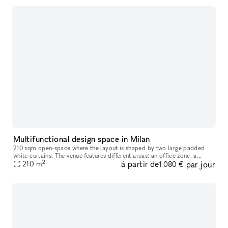
Multifunctional design space in Milan
210 sqm open-space where the layout is shaped by two large padded
white curtains. The venue features different areas: an office zone, a
2
à partir de
par jour
meeting room, a kitchen, and a relax area. The space is furnish
210
m
1 080 €