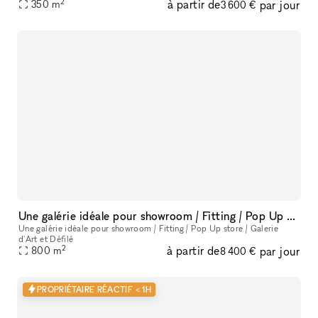
2
à partir de
par jour
famous Kurfürstendamm 210. With our extensive experience and an
350
m
3 600 €
Une galérie idéale pour showroom / Fitting / Pop Up store / Galerie d'Art et défilé
Une galérie idéale pour showroom / Fitting / Pop Up store / Galerie
d'Art et Défilé
2
à partir de
par jour
800
m
8 400 €
PROPRIÉTAIRE RÉACTIF < 1H