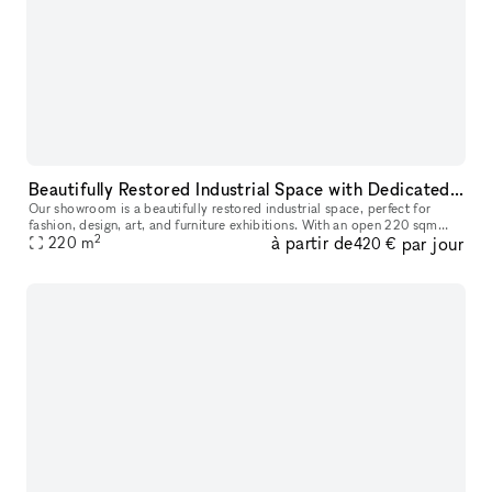
Beautifully Restored Industrial Space with Dedicated Photo Cyclorama, Perfect for Events, Exhibitions, and Creative Photo Shoots
Our showroom is a beautifully restored industrial space, perfect for
fashion, design, art, and furniture exhibitions. With an open 220 sqm
2
à partir de
par jour
layout, it offers great flexibility for various setups and
220
m
420 €