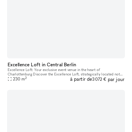
Excellence Loft in Central Berlin
Excellence Loft: Your exclusive event venue in the heart of
Charlottenburg Discover the Excellence Loft, strategically located not
2
à partir de
par jour
far from Kurfürstendamm in Charlottenburg. This unique location cov
230
m
3 072 €