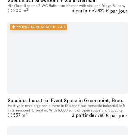
Spectacular Showroom in Saint-Germain
4th floor 6 rooms 2 WC Bathroom Kitchen with sink and fridge Balcony
2
à partir de
par jour
200
m
2 832 €
PROPRIÉTAIRE RÉACTIF < 4H
Spacious Industrial Event Space in Greenpoint, Brooklyn
Host your next large-scale event in this spacious, versatile industrial loft
in Greenpoint, Brooklyn. With 6,000 sq ft of open space and capacity
2
à partir de
par jour
for up to 400 guests, this venue is ideal for expos,
557
m
7 786 €