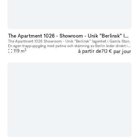
The Apartment 1026 - Showroom - Unik ”Berlinsk” lägenhet i Gamla Stan.
The Apartment 1026 Showroom - Unik ”Berlinsk” lägenhet i Gamla Stan.
En egen trappuppgång med patina och stämning av Berlin leder direkt in
2
à partir de
par jour
119
m
i möblerat showroom. Interiör / konst ingår i hyran men
712 €