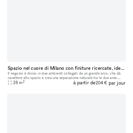
Spazio nel cuore di Milano con finiture ricercate, ideale per temporary shop, pop-up ed eventi
Il negozio è diviso in due ambienti collegati da un grande arco, che dà
carattere allo spazio e crea una separazione naturale tra le due aree.
2
à partir de
par jour
All’interno ci sono travi a vista verniciate, pavimento
28
m
204 €