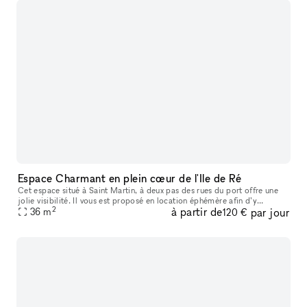
Espace Charmant en plein cœur de l'Ile de Ré
Cet espace situé à Saint Martin, à deux pas des rues du port offre une
jolie visibilité. Il vous est proposé en location éphémère afin d’y
2
à partir de
par jour
organiser vos prochains Pop-Up Stores, Showrooms, Cocktails
36
m
120 €