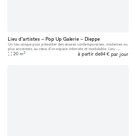
Lieu d’artistes – Pop Up Galerie – Dieppe
Un lieu unique pour présenter des œuvres contemporaines, modernes ou
plus anciennes, au cœur d’un espace intimiste et modulable. Lieu -
2
à partir de
par jour
Espace d’exposition en rez-de-chaussée d’environ 20 m², entièr
20
m
84 €