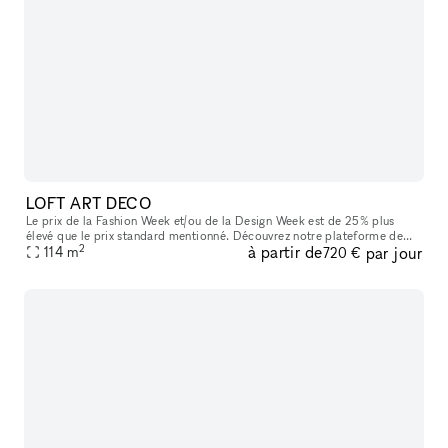
LOFT ART DECO
Le prix de la Fashion Week et/ou de la Design Week est de 25% plus
élevé que le prix standard mentionné. Découvrez notre plateforme de
2
à partir de
par jour
location B2B pour des espaces éphémères idéalement situés à Pa
114
m
720 €