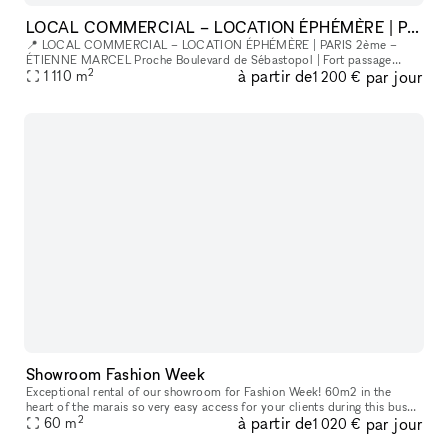
LOCAL COMMERCIAL – LOCATION ÉPHÉMÈRE | PARIS 2ème – ÉTIENNE MARCEL
📍 LOCAL COMMERCIAL – LOCATION ÉPHÉMÈRE | PARIS 2ème –
ÉTIENNE MARCEL Proche Boulevard de Sébastopol | Fort passage
2
à partir de
par jour
piéton Un espace de prestige au cœur de Paris pour votre pop-up,
1 110
m
1 200 €
showroom ou événe
Showroom Fashion Week
Exceptional rental of our showroom for Fashion Week! 60m2 in the
heart of the marais so very easy access for your clients during this busy
2
à partir de
par jour
week Desks can be moved into the main room An elegant and m
60
m
1 020 €