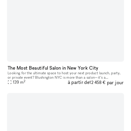
The Most Beautiful Salon in New York City
Looking for the ultimate space to host your next product launch, party,
or private event? Blushington NYC is more than a salon—it’s a
2
à partir de
par jour
destination. With over 15 stations, our lounge is one of the only
139
m
12 458 €