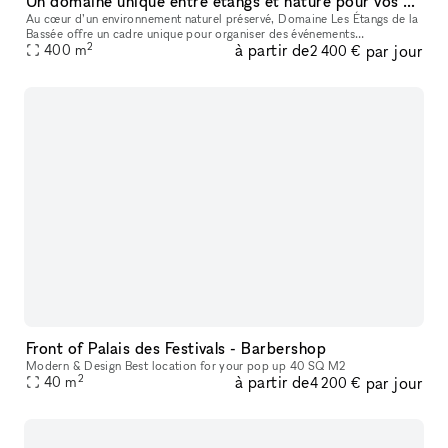
Un domaine unique entre étangs et nature pour vos événements près de Paris
Au cœur d’un environnement naturel préservé, Domaine Les Étangs de la
Bassée offre un cadre unique pour organiser des événements
2
à partir de
par jour
400
m
mémorables à seulement une heure de Paris. Les espaces de réception p
2 400 €
Front of Palais des Festivals - Barbershop
Modern & Design Best location for your pop up 40 SQ M2
2
à partir de
par jour
40
m
4 200 €