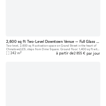
2,600 sq ft Two-Level Downtown Venue — Full Glass Storefront + Lower Level with Own Entrance | Chinatown/LES
Two-level, 2,600 sq ft activation space on Grand Street in the heart of
Chinatown/LES, steps from Dime Square. Ground floor: 1,400 sq ft with
2
à partir de
par jour
a full glass storefront, 12–14 ft ceilings, and excellent
242
m
2 855 €