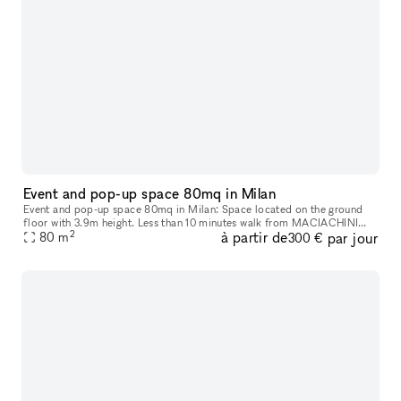
Event and pop-up space 80mq in Milan
Event and pop-up space 80mq in Milan: Space located on the ground
floor with 3.9m height. Less than 10 minutes walk from MACIACHINI
2
à partir de
par jour
80
m
and ZARA metro station, 1minutes from 2/4 tram and 70 bus. It is a
300 €