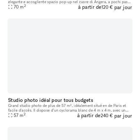
elegante e accogliente spazio pop-up nel cuore di Angera, a pochi passi
2
à partir de
par jour
dal Lago Maggiore. Questo spazio unico combina il fascino del
70
m
120 €
Studio photo idéal pour tous budgets
Grand studio photo de plus de 57 m², idéalement situé en de Paris et
facile d'accès. Il dispose d’un cyclorama blanc de 4 m x 4 m, avec un
2
à partir de
par jour
recul de plus de 8 mètres. (Changement de couleur possible s
57
m
240 €