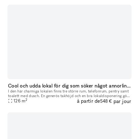
Cool och udda lokal för dig som söker något annorlinda för ditt event
I den här charmiga lokalen finns tre större rum, telefonrum, pentry samt
toalett med dusch. En generös takhöjd och en bra lokaldisponering gör
2
à partir de
par jour
126
m
att lokalen kan passa flera olika typer av event. Drot
548 €