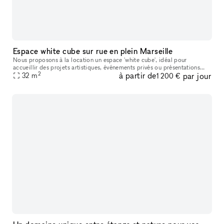
Espace white cube sur rue en plein Marseille
Nous proposons à la location un espace 'white cube', idéal pour
accueillir des projets artistiques, événements privés ou présentations
2
à partir de
par jour
professionnelles. Sa grande hauteur sous plafond confère une res
32
m
1 200 €