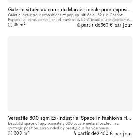
Galerie située au cœur du Marais, idéale pour expositions, pop-up et événements culturels.
Galerie idéale pour expositions et pop-up, située au 62 rue Charlot.
Espace lumineux, accueillant et traversant, bénéficiant d’une excellente
2
à partir de
par jour
visibilité dans une rue animée, entourée de nombreuses au
35
m
660 €
Versatile 600 sqm Ex-Industrial Space in Fashion's Heart
Beautiful space of approximately 600 square meters located in a
strategic position, surrounded by prestigious fashion house
2
à partir de
par jour
headquarters. The ex-industrial environment offers a unique style,
600
m
2 400 €
extremel