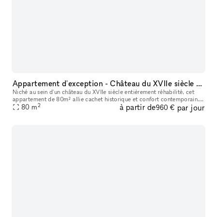
Appartement d'exception - Château du XVIIe siècle face à la Marne
Niché au sein d'un château du XVIIe siècle entièrement réhabilité, cet
appartement de 80m² allie cachet historique et confort contemporain.
2
à partir de
par jour
Hauteurs sous plafond de plus de 4 mètres, parquet Versaill
80
m
960 €