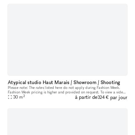
Atypical studio Haut Marais / Showroom / Shooting
Please note: The rates listed here do not apply during Fashion Week.
Fashion Week pricing is higher and provided on request. To view a video
2
à partir de
par jour
of the space, click here: https://www.amy-gibson.com/studi
30
m
324 €