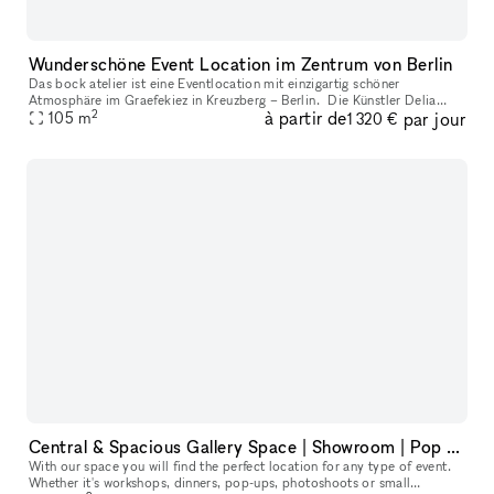
Wunderschöne Event Location im Zentrum von Berlin
Das bock atelier ist eine Eventlocation mit einzigartig schöner
Atmosphäre im Graefekiez in Kreuzberg – Berlin. Die Künstler Delia
2
à partir de
par jour
Fröhlich und Max Funkat haben hier einen Ort geschaffen, an dem unve
105
m
1 320 €
Central & Spacious Gallery Space | Showroom | Pop Up Location
With our space you will find the perfect location for any type of event.
Whether it's workshops, dinners, pop-ups, photoshoots or small