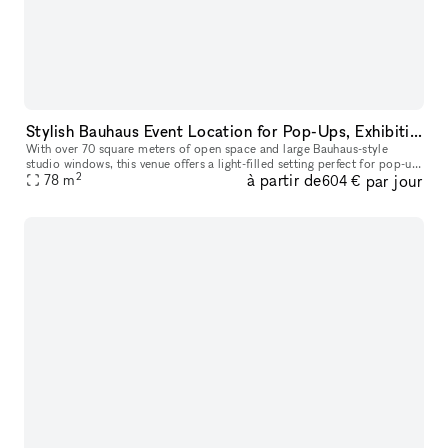
Stylish Bauhaus Event Location for Pop-Ups, Exhibitions, and Networking Events
With over 70 square meters of open space and large Bauhaus-style
studio windows, this venue offers a light-filled setting perfect for pop-up
2
à partir de
par jour
stores, showrooms, exhibitions, and networking events. Onc
78
m
604 €