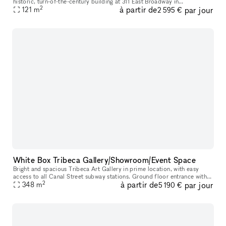
historic, turn-of-the-century building at 311 East Broadway in
2
à partir de
par jour
Manhattan’s Lower East Side. The space is well suited for art exhibi
121
m
2 595 €
White Box Tribeca Gallery/Showroom/Event Space
Bright and spacious Tribeca Art Gallery in prime location, with easy
access to all Canal Street subway stations. Ground floor entrance with
2
à partir de
par jour
348
m
stairs 3,750 sq ft 20 ft wide 12 ft ceilings Gallery wal
5 190 €