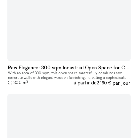
Raw Elegance: 300 sqm Industrial Open Space for Creative Projects, Showrooms and more.
With an area of 300 sqm, this open space masterfully combines raw
concrete walls with elegant wooden furnishings, creating a sophisticated
2
à partir de
par jour
industrial atmosphere. Located in a prime position, it is th
300
m
2 160 €