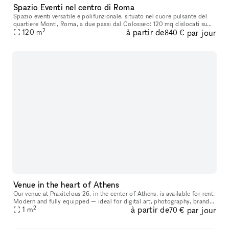
Spazio Eventi nel centro di Roma
Spazio eventi versatile e polifunzionale, situato nel cuore pulsante del
quartiere Monti, Roma, a due passi dal Colosseo: 120 mq dislocati su
2
à partir de
par jour
due livelli si affacciano in una delle strade centrali pi
120
m
840 €
Venue in the heart of Athens
Our venue at Praxitelous 26, in the center of Athens, is available for rent.
Modern and fully equipped — ideal for digital art, photography, brand
2
à partir de
par jour
activations, pop-ups, and presentations. 62 sq.m. ov
1
m
70 €