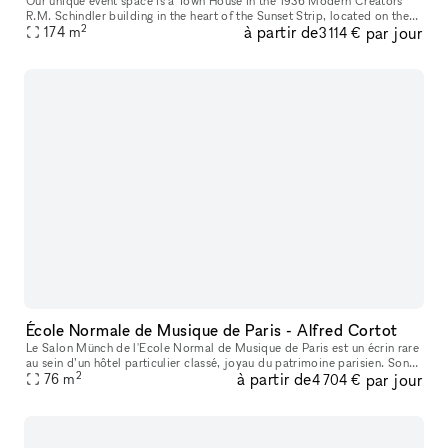
Our unique event space is a Town House in the 1936 Modern Creators
R.M. Schindler building in the heart of the Sunset Strip, located on the
2
à partir de
par jour
nicest block in West Hollywood with lots of foot traffic an
174
m
3 114 €
École Normale de Musique de Paris - Alfred Cortot
Le Salon Münch de l'Ecole Normal de Musique de Paris est un écrin rare
au sein d’un hôtel particulier classé, joyau du patrimoine parisien. Son
2
à partir de
par jour
ADN ? Fusionner la solennité d’une institution séculair
76
m
4 704 €