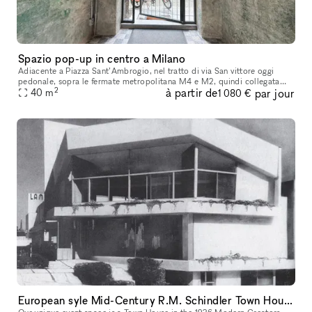
Spazio pop-up in centro a Milano
Adiacente a Piazza Sant’Ambrogio, nel tratto di via San vittore oggi
pedonale, sopra le fermate metropolitana M4 e M2, quindi collegata
2
à partir de
par jour
con Linate e Malpensa in uno stabile d’epoca con un cortile di
40
m
1 080 €
European syle Mid-Century R.M. Schindler Town House on Sunset Blvd