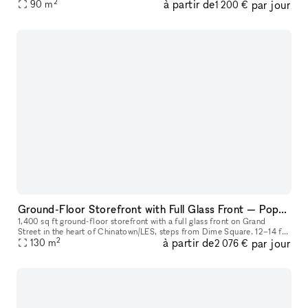
2
à partir de
par jour
90
m
gatherings. Our venue is located on Karl-Marx-Allee, in Berlin
1 200 €
Ground-Floor Storefront with Full Glass Front — Pop-Ups, Events, Activations | Chinatown/LES
1,400 sq ft ground-floor storefront with a full glass front on Grand
Street in the heart of Chinatown/LES, steps from Dime Square. 12–14 ft
2
à partir de
par jour
ceilings. Track lighting and recessed lighting installed. A
130
m
2 076 €