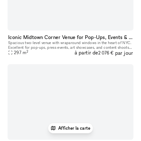
Iconic Midtown Corner Venue for Pop-Ups, Events & Activations
Spacious two-level venue with wraparound windows in the heart of NYC.
Excellent for pop-ups, press events, art showcases, and content shoots.
2
à partir de
par jour
Clean, bright, and easy to customize. Located right by He
297
m
2 076 €
Afficher la carte