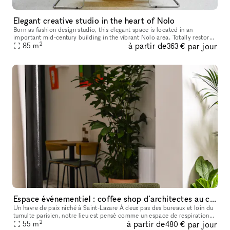
Elegant creative studio in the heart of Nolo
Born as fashion design studio, this elegant space is located in an
important mid-century building in the vibrant Nolo area. Totally restored
2
à partir de
par jour
from a famous Milanese architect, this location can be re
85
m
363 €
Espace événementiel : coffee shop d'architectes au coeur du 8ème !
Un havre de paix niché à Saint-Lazare À deux pas des bureaux et loin du
tumulte parisien, notre lieu est pensé comme un espace de respiration
2
à partir de
par jour
au cœur du quartier Saint-Lazare. Nous proposons un servi
55
m
480 €