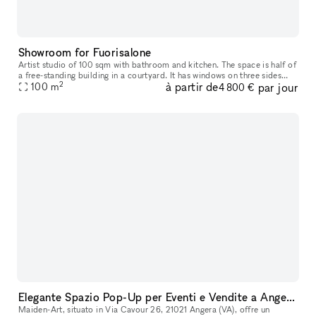
Showroom for Fuorisalone
Artist studio of 100 sqm with bathroom and kitchen. The space is half of
a free-standing building in a courtyard. It has windows on three sides
2
à partir de
par jour
100
m
and an independent entrance from the courtyard. the c
4 800 €
Elegante Spazio Pop-Up per Eventi e Vendite a Angera, Lago Maggiore
Maiden-Art, situato in Via Cavour 26, 21021 Angera (VA), offre un