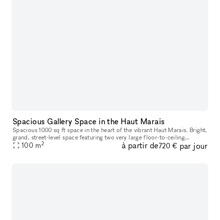
Spacious Gallery Space in the Haut Marais
Spacious 1000 sq ft space in the heart of the vibrant Haut Marais. Bright,
grand, street-level space featuring two very large floor-to-ceiling
2
à partir de
par jour
windows that open directly onto the street, offering str
100
m
720 €