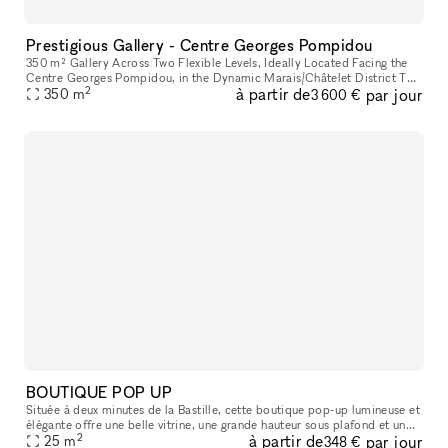
Prestigious Gallery - Centre Georges Pompidou
350 m² Gallery Across Two Flexible Levels, Ideally Located Facing the
Centre Georges Pompidou, in the Dynamic Marais/Châtelet District This
2
à partir de
par jour
exceptional space offers a modern, versatile environment,
350
m
3 600 €
BOUTIQUE POP UP
Située à deux minutes de la Bastille, cette boutique pop-up lumineuse et
élégante offre une belle vitrine, une grande hauteur sous plafond et un
2
à partir de
par jour
agencement idéal pour tous vos projets : showroom, exp
25
m
348 €