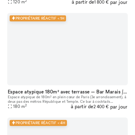
2
à partir de
par jour
120
m
1 800 €
PROPRIÉTAIRE RÉACTIF < 1H
Espace atypique 180m² avec terrasse — Bar Marais / République — Showroom, shooting, pop-up restaurant, défilé
Espace atypique de 180m² en plein cœur de Paris (3e arrondissement), à
deux pas des métros République et Temple. Ce bar à cocktails
2
à partir de
par jour
centenaire fondé en 1923 offre un cadre unique et scénographiable p
180
m
2 400 €
PROPRIÉTAIRE RÉACTIF < 4H