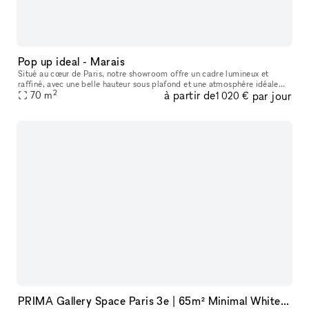
Pop up ideal - Marais
Situé au cœur de Paris, notre showroom offre un cadre lumineux et
raffiné, avec une belle hauteur sous plafond et une atmosphère idéale
2
à partir de
par jour
pour accueillir des marques, des collections et des événements
70
m
1 020 €
PRIMA Gallery Space Paris 3e | 65m² Minimal White Cube in Haut-Marais