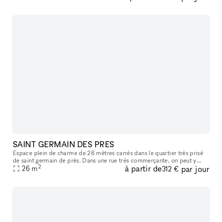
SAINT GERMAIN DES PRES
Espace plein de charme de 26 mètres carrés dans le quartier très prisé
de saint germain de prés. Dans une rue très commerçante, on peut y
2
à partir de
par jour
apercevoir le carré saint germain, idéal pour y accueillir sa
26
m
312 €