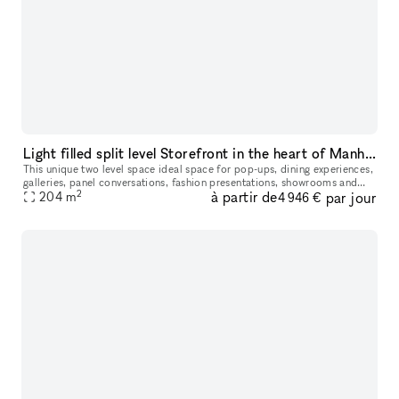
Light filled split level Storefront in the heart of Manhattan (with high ceilings and multiple rooms)
This unique two level space ideal space for pop-ups, dining experiences,
galleries, panel conversations, fashion presentations, showrooms and
2
à partir de
par jour
204
more. With a total ceiling height of 26' the two story s
m
4 946 €