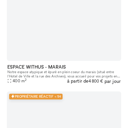
ESPACE WITHUS - MARAIS
Notre espace atypique et épuré en plein coeur du marais (situé entre
l'Hotel de Ville et la rue des Archives), vous accueil pour vos projets en
2
à partir de
par jour
tout genre : Shooting/tournage , défilé , showroom , pr
400
m
4 800 €
PROPRIÉTAIRE RÉACTIF < 1H