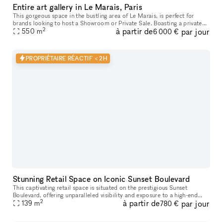
Entire art gallery in Le Marais, Paris
This gorgeous space in the bustling area of Le Marais, is perfect for
brands looking to host a Showroom or Private Sale. Boasting a private
2
à partir de
par jour
entrance that creates a well-lit ambiance. With a trendy m
550
m
6 000 €
PROPRIÉTAIRE RÉACTIF < 2H
Stunning Retail Space on Iconic Sunset Boulevard
This captivating retail space is situated on the prestigious Sunset
Boulevard, offering unparalleled visibility and exposure to a high-end
2
à partir de
par jour
139
m
clientele. Recently Renovated & Designed for Impact: Moder
780 €