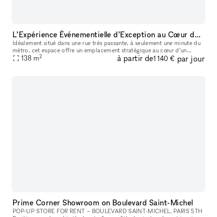
L’Expérience Événementielle d’Exception au Cœur de Bastille
Idéalement situé dans une rue très passante, à seulement une minute du
métro, cet espace offre un emplacement stratégique au cœur d’un
2
à partir de
par jour
138
m
quartier dynamique et recherché. La boutique de 90 m² bénéficie
1 140 €
Prime Corner Showroom on Boulevard Saint-Michel
POP-UP STORE FOR RENT – BOULEVARD SAINT-MICHEL, PARIS 5TH