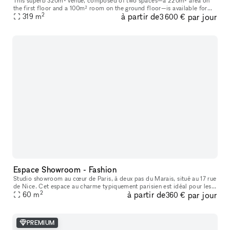
This superb 320m² venue, composed of two spaces—a 220m² area on
the first floor and a 100m² room on the ground floor—is available for
2
à partir de
par jour
short-term rental to host your Showrooms, Pop-Up Stores, Temporar
319
m
3 600 €
Espace Showroom - Fashion
Studio showroom au cœur de Paris, à deux pas du Marais, situé au 17 rue
de Nice. Cet espace au charme typiquement parisien est idéal pour les
2
à partir de
par jour
showrooms, présentations de collections, pop-ups et événe
60
m
360 €
PREMIUM