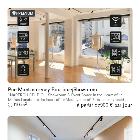
PREMIUM
Rue Montmorency Boutique/Showroom
'INAPERÇU STUDIO – Showroom & Event Space in the Heart of Le
Marais Located in the heart of Le Marais, one of Paris's most vibrant
2
à partir de
par jour
and sought-after neighborhoods, L'INAPERÇU STUDIO is a versatile ve
110
m
900 €