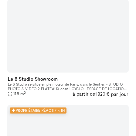
Le 6 Studio Showroom
Le 6 Studio se situe en plein cœur de Paris, dans le Sentier. - STUDIO
PHOTO & VIDÉO 2 PLATEAUX dont 1 CYCLO - ESPACE DE LOCATION
2
à partir de
par jour
POUR SHOWROOMS / EXPOSITIONS / CASTINGS
116
m
1 920 €
PROPRIÉTAIRE RÉACTIF < 1H