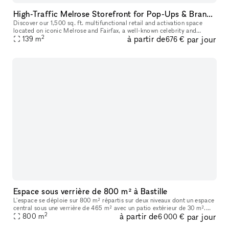
High-Traffic Melrose Storefront for Pop-Ups & Brand Activations
Discover our 1,500 sq. ft. multifunctional retail and activation space
located on iconic Melrose and Fairfax, a well-known celebrity and
2
à partir de
par jour
139
m
cultural hotspot in Los Angeles. Surrounded by luxury brands
676 €
Espace sous verrière de 800 m² à Bastille
L'espace se déploie sur 800 m² répartis sur deux niveaux dont un espace
central sous une verrière de 465 m² avec un patio extérieur de 30 m².
2
à partir de
par jour
Vous trouverez en pièce jointe une présentation détaillée
800
m
6 000 €