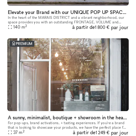
Elevate your Brand with our UNIQUE POP UP SPACE in PARIS Marais
In the heart of the MARAIS DISTRICT and a vibrant neighborhood, our
space provides you with an outstanding FRONTAGE, VOLUME and
2
à partir de
par jour
140
m
ARCHITECTURE. The location is very interesting as it is on a real sho
1 800 €
PREMIUM
A sunny, minimalist, boutique + showroom in the heart of the Lower East Side, Manhattan
For pop-ups, brand activations, + tasting experiences. If you're a brand
that is looking to showcase your products, we have the perfect place for
2
à partir de
par jour
you. Our sustainably designed 'pop up space' is ide
37
m
1 249 €