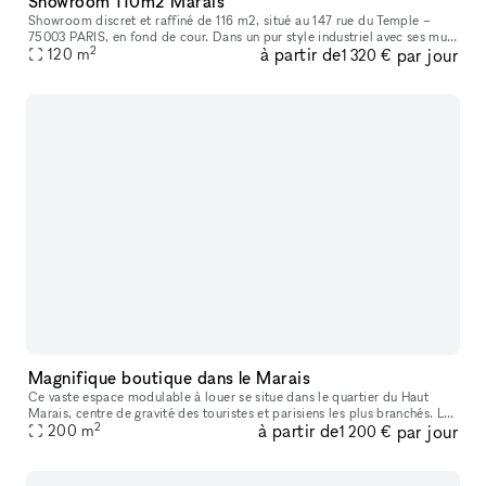
Showroom 110m2 Marais
Showroom discret et raffiné de 116 m2, situé au 147 rue du Temple –
75003 PARIS, en fond de cour. Dans un pur style industriel avec ses murs
2
à partir de
par jour
blancs et son sol en béton, il bénéficie d’une lumière du
120
m
1 320 €
Magnifique boutique dans le Marais
Ce vaste espace modulable à louer se situe dans le quartier du Haut
Marais, centre de gravité des touristes et parisiens les plus branchés. Les
2
à partir de
par jour
boutiques y sont pointues, les bars et restaurants, con
200
m
1 200 €