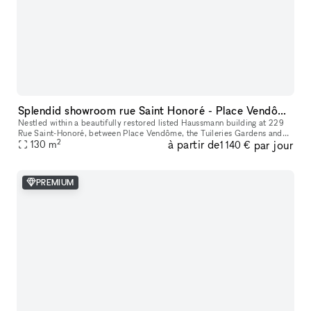
Splendid showroom rue Saint Honoré - Place Vendôme, in the heart of Paris fashion & culture district.
Nestled within a beautifully restored listed Haussmann building at 229
Rue Saint-Honoré, between Place Vendôme, the Tuileries Gardens and
2
à partir de
par jour
the Louvre, 229LAB offers one of Paris' most prestigious addr
130
m
1 140 €
PREMIUM