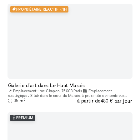
PROPRIÉTAIRE RÉACTIF < 1H
Galerie d'art dans Le Haut Marais
📍 Emplacement : rue Chapon, 75003 Paris 🏙 Emplacement
stratégique : Situé dans le cœur du Marais, à proximité de nombreux
2
à partir de
par jour
lieux culturels et artistiques. Un espace créatif indépendant, situé au
35
m
480 €
cœur
PREMIUM