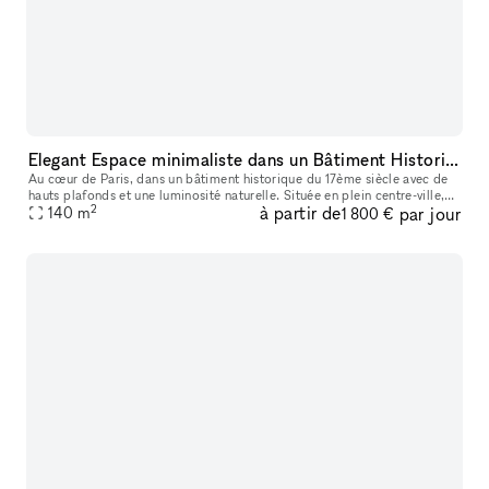
Elegant Espace minimaliste dans un Bâtiment Historique, Palais-Royal/ Louvre
Au cœur de Paris, dans un bâtiment historique du 17ème siècle avec de
hauts plafonds et une luminosité naturelle. Située en plein centre-ville,
2
à partir de
par jour
ce lieu est parfait pour des événements éphémères ou de
140
m
1 800 €