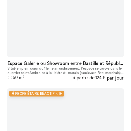
Espace Galerie ou Showroom entre Bastille et République
Situé en plein cœur du 11eme arrondissement, l’espace se trouve dans le
quartier saint Ambroise à la lisière du marais (boulevard Beaumarchais)
2
à partir de
par jour
et du quartier Rue saint Maur (espace des lumières et s
50
m
324 €
PROPRIÉTAIRE RÉACTIF < 1H