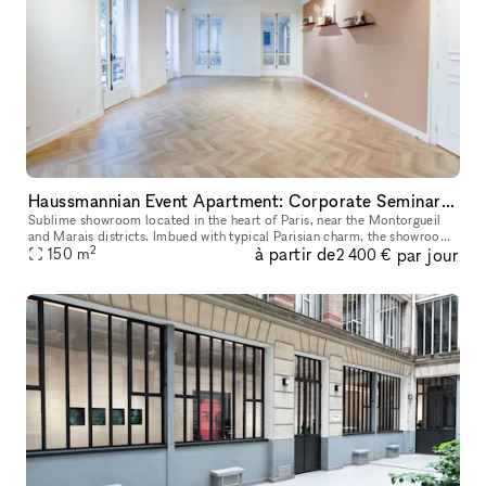
Haussmannian Event Apartment: Corporate Seminars, Conferences, Showrooms...
Sublime showroom located in the heart of Paris, near the Montorgueil
and Marais districts. Imbued with typical Parisian charm, the showroom
2
à partir de
par jour
offers an incomparable showcase. You can rent it to highlig
150
m
2 400 €