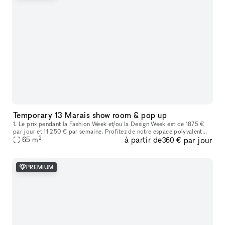
Temporary 13 Marais show room & pop up
1. Le prix pendant la Fashion Week et/ou la Design Week est de 1875 €
par jour et 11 250 € par semaine. Profitez de notre espace polyvalent
2
à partir de
par jour
idéal pour les showrooms de mode, les produits de luxe, les
65
m
360 €
PREMIUM