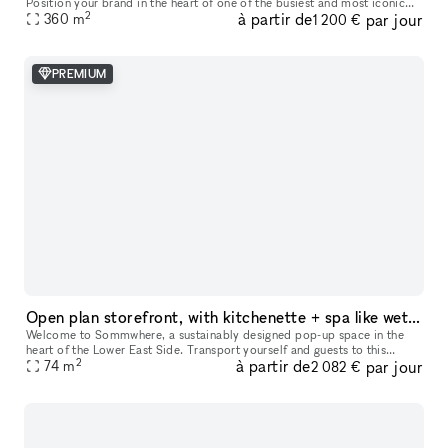
Position your brand in the heart of one of the busiest and most iconic
2
à partir de
par jour
360
m
locations on Paris’s Left Bank. This retail space enjoys a prime loc
1 200 €
PREMIUM
Open plan storefront, with kitchenette + spa like wetroom. A unique NY showroom.
Welcome to Sommwhere, a sustainably designed pop-up space in the
heart of the Lower East Side. Transport yourself and guests to this
2
à partir de
par jour
stylish, minimalist space conveniently located on Ludlow between H
74
m
2 082 €