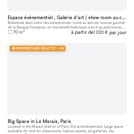
Espace événementiel , Galerie d’art / show room au cœur de Paris
Bienvenue dans notre lieu exceptionnel, niché au sein de l'ancien guichet
de la Banque Française, un monument historique inscrit au patrimoine.
2
à partir de
par jour
Cet espace polyvalent offre une variété d'options pour
70
m
1 020 €
PROPRIÉTAIRE RÉACTIF < 1H
Big Space in Le Marais, Paris
Located in the Marais district of Paris 3rd arrondissement. Large space
available for rent for showrooms, fashion events, art galleries, etc.