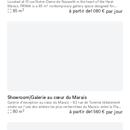
Located at 13 rue Notre-Dame de Nazareth in the heart of the Haut-
Marais, PRIMA is a 65 m² contemporary gallery space designed for
2
à partir de
par jour
exhibitions, pop-ups, showrooms, fashion presentations, castings, ev
65
m
1 080 €
Showroom/Galerie au cœur du Marais
Galerie d’exception au cœur du Marais – 62 rue de Turenne Idéalement
située sur l’une des artères les plus recherchées du Marais, entre la Place
2
à partir de
par jour
des Vosges et la rue de Bretagne, la galerie bénéficie
80
m
1 560 €