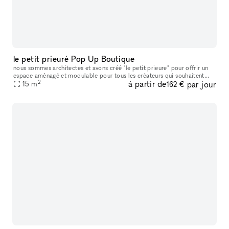
le petit prieuré Pop Up Boutique
nous sommes architectes et avons créé "le petit prieure" pour offrir un
espace aménagé et modulable pour tous les créateurs qui souhaitent
2
à partir de
par jour
présenter leur travaux ( designers, artistes, céramistes, ph
15
m
162 €