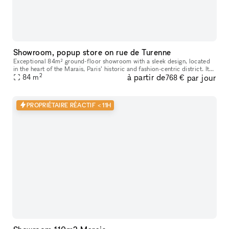
Showroom, popup store on rue de Turenne
Exceptional 84m² ground-floor showroom with a sleek design, located
in the heart of the Marais, Paris’ historic and fashion-centric district. Its
2
à partir de
par jour
prime location and flexible layout make it ideal for
84
m
768 €
PROPRIÉTAIRE RÉACTIF < 11H