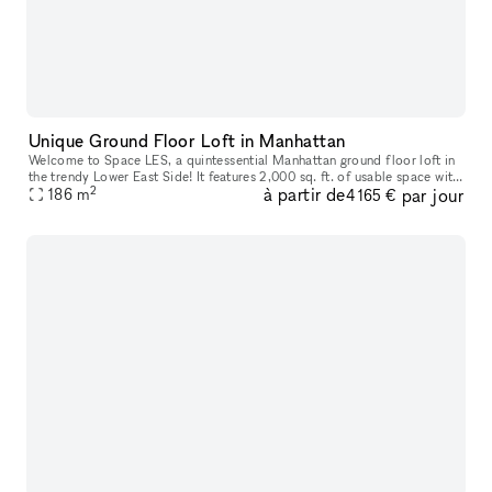
Unique Ground Floor Loft in Manhattan
Welcome to Space LES, a quintessential Manhattan ground floor loft in
the trendy Lower East Side! It features 2,000 sq. ft. of usable space with
2
à partir de
par jour
a comfortable capacity of 125 people, 11 ft ceiling, a
186
m
4 165 €