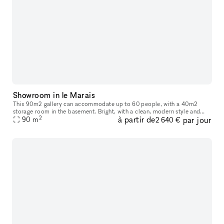
Showroom in le Marais
This 90m2 gallery can accommodate up to 60 people, with a 40m2
storage room in the basement. Bright, with a clean, modern style and
2
à partir de
par jour
ample hanging space, this gallery is ideal for art exhibitions, sh
90
m
2 640 €