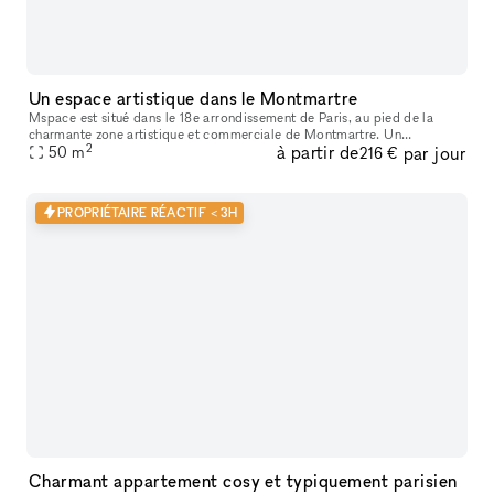
Un espace artistique dans le Montmartre
Mspace est situé dans le 18e arrondissement de Paris, au pied de la
charmante zone artistique et commerciale de Montmartre. Un
2
à partir de
par jour
emplacement exceptionnel au cœur de Paris, à deux pas de Montmartre
50
m
216 €
Des
PROPRIÉTAIRE RÉACTIF < 3H
Charmant appartement cosy et typiquement parisien