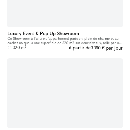
Luxury Event & Pop Up Showroom
Ce Showroom à l’allure d’appartement parisien, plein de charme et au
cachet unique, a une superficie de 320 m2 sur deux niveaux, relié par un
2
à partir de
par jour
escalier intérieur. Lumineux, tout en volume et open spac
320
m
3 360 €