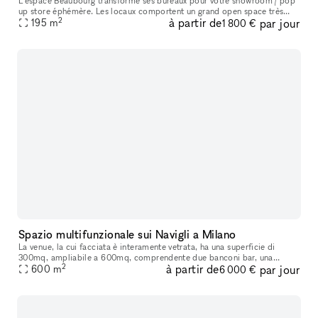
L'espace Beaubourg transforme ses bureaux pour votre showroom / pop
up store éphémère. Les locaux comportent un grand open space très
2
à partir de
par jour
lumineux, d'une zone de vie avec une cuisine et de 3 salles de r
195
m
1 800 €
Spazio multifunzionale sui Navigli a Milano
La venue, la cui facciata è interamente vetrata, ha una superficie di
300mq, ampliabile a 600mq, comprendente due banconi bar, una
2
à partir de
par jour
cucina professionale completamente attrezzata, un desk reception, gu
600
m
6 000 €