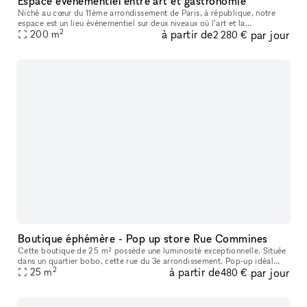
Espace événementiel entre art et gastronomie
Niché au cœur du 11ème arrondissement de Paris, à république, notre
espace est un lieu événementiel sur deux niveaux où l’art et la
2
à partir de
par jour
gastronomie se rencontrent, se mêlent, et donnent naissance à des m
200
m
2 280 €
Boutique éphémère - Pop up store Rue Commines
Cette boutique de 25 m² possède une luminosité exceptionnelle. Située
dans un quartier bobo, cette rue du 3e arrondissement. Pop-up idéal
2
à partir de
par jour
dans le cadre de marques de mode masculine ou de galeristes e
25
m
480 €