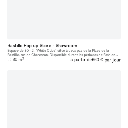
Bastille Pop up Store - Showroom
Espace de 80m2, "White Cube" situé à deux pas de la Place de la
Bastille, rue de Charenton. Disponible durant les périodes de Fashion
2
à partir de
par jour
80
m
week pour présenter votre marque, préparer des évènements. Poss
660 €