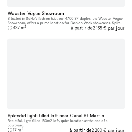
Wooster Vogue Showroom
Situated in SoHo's fashion hub, our 4700 SF duplex, the Wooster Vogue
Showroom, offers a prime location for Fashion Week showcases. Split
2
à partir de
par jour
between the ground and lower levels, it's perfectly configure
437
m
2 165 €
Splendid light-filled loft near Canal St Martin
Beautiful, light-filled 180m2 loft, quiet location at the end of a
courtyard.
2
à partir de
par jour
17
m
2 280 €