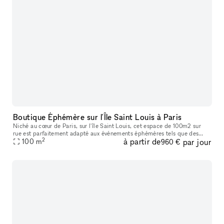
Boutique Éphémère sur l'Île Saint Louis à Paris
Niché au cœur de Paris, sur l'île Saint Louis, cet espace de 100m2 sur
rue est parfaitement adapté aux événements éphémères tels que des
2
à partir de
par jour
100
m
pop-up store, showrooms, des présentations d'art et des événe
960 €