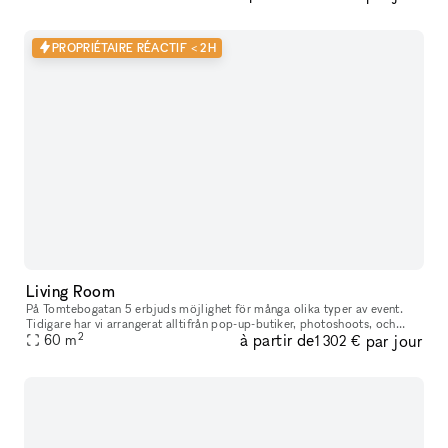
PROPRIÉTAIRE RÉACTIF < 2H
Living Room
På Tomtebogatan 5 erbjuds möjlighet för många olika typer av event.
Tidigare har vi arrangerat alltifrån pop-up-butiker, photoshoots, och
2
à partir de
par jour
bokreleaser till bolagsstämmor, middagar och after work. Loka
60
m
1 302 €