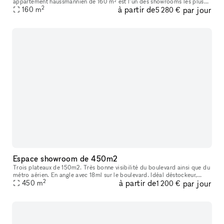
appartement haussmannien de 160 m² est l’un des showrooms les plus
2
à partir de
par jour
recherchés du centre de Paris. La lumière naturelle, les volumes élégants
160
m
5 280 €
Espace showroom de 450m2
Trois plateaux de 150m2. Très bonne visibilité du boulevard ainsi que du
métro aérien. En angle avec 18ml sur le boulevard. Idéal déstockeur,
2
à partir de
par jour
évenements, galerie d'art, ...
450
m
1 200 €