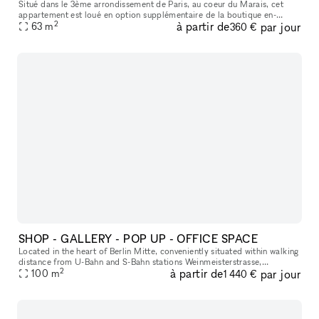
Situé dans le 3ème arrondissement de Paris, au coeur du Marais, cet
appartement est loué en option supplémentaire de la boutique en-
2
à partir de
par jour
dessous. 1er étage avec ascenseur. 63 m2, parquet en chêne massif,
63
m
360 €
SHOP - GALLERY - POP UP - OFFICE SPACE
Located in the heart of Berlin Mitte, conveniently situated within walking
distance from U-Bahn and S-Bahn stations Weinmeisterstrasse,
2
à partir de
par jour
Oranienburger Strasse, Hackescher Markt and Rosenthaler Platz,
100
m
1 440 €