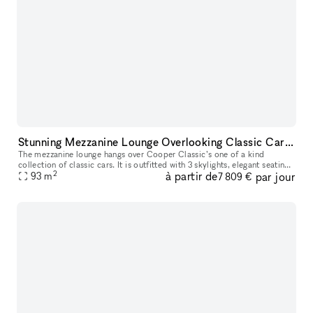
Stunning Mezzanine Lounge Overlooking Classic Car Showroom
The mezzanine lounge hangs over Cooper Classic’s one of a kind
collection of classic cars. It is outfitted with 3 skylights, elegant seating,
2
à partir de
par jour
a custom Rolls Royce coffee table, and is adorned with ph
93
m
7 809 €