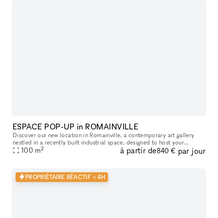
ESPACE POP-UP in ROMAINVILLE
Discover our new location in Romainville, a contemporary art gallery
nestled in a recently built industrial space, designed to host your
2
à partir de
par jour
ephemeral projects. Situated just a few minutes from the Bobig
100
m
840 €
PROPRIÉTAIRE RÉACTIF < 4H