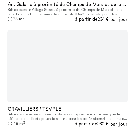
Art Galerie à proximité du Champs de Mars et de la Tour Eiffel -idéale pour des expositions d'arts modernes ou anciens, sculptures, antiquaires ou autre showroom
Située dans le Village Suisse, à proximité du Champs de Mars et de la
Tour Eiffel, cette charmante boutique de 38m2 est idéale pour des
2
à partir de
par jour
expositions d'arts modernes ou anciens, sculptures, antiquaires
38
m
234 €
GRAVILLIERS / TEMPLE
Situé dans une rue animée, ce showroom éphémère offre une grande
affluence de clients potentiels, idéal pour les professionnels de la mode
2
à partir de
par jour
et du retail. Sa polyvalence en fait l'endroit parfait pour
46
m
360 €