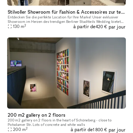
Stilvoller Showroom für Fashion & Accessoires zur temporären Vermietung Berlin Wedding – 130 m² – Erdgeschoss – barrierefrei erreichbar
Entdecken Sie die perfekte Location für Ihre Marke! Unser exklusiver
Showroom im Herzen des trendigen Berliner Stadtteils Wedding bietet
2
à partir de
par jour
Ihnen 130 m² Präsentationsfläche, ideal für Mode und Accessoi
130
m
420 €
200 m2 gallery on 2 floors
200 m2 gallery on 2 floors in the heart of Schöneberg - close to
Potsdamer Str. Lots of concrete and white walls
2
à partir de
par jour
200
m
1 800 €