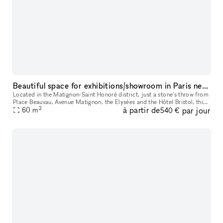
Beautiful space for exhibitions/showroom in Paris near Matignon - Champs Elysées
Located in the Matignon-Saint Honoré district, just a stone's throw from
Place Beauvau, Avenue Matignon, the Elysées and the Hôtel Bristol, this
2
à partir de
par jour
space is available for temporary rental to organise yo
60
m
540 €