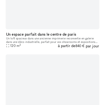
Un espace parfait dans le centre de paris
Un loft spacieux dans une ancienne imprimerie reconvertie en galerie
dans une déco industrielle, parfait pour vos showrooms et expositions
2
à partir de
par jour
artistiques. Située place de la république, en plein centre
120
m
840 €