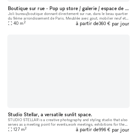
Boutique sur rue - Pop up store / galerie / espace de travail... dans super quartier !
Joli bureau/boutique donnant directement sur rue, dans le beau quartier
du 9ème arrondissement de Paris. Meublée avec gout, mobilier neuf et
2
à partir de
par jour
bien équipé. Un espace principale avec grande table de tra
40
m
360 €
Studio Stellar, a versatile sunlit space.
STUDIO STELLAR is a creative photography and styling studio that also
serves as a meeting point for events,work meetings, exhibitions for the
2
à partir de
par jour
Berlin and international artistic community, world-famous
127
m
996 €