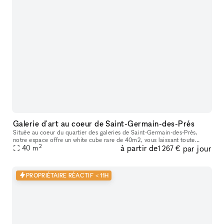
Galerie d'art au coeur de Saint-Germain-des-Prés
Située au coeur du quartier des galeries de Saint-Germain-des-Prés,
notre espace offre un white cube rare de 40m2, vous laissant toute
2
à partir de
par jour
liberté pour déployer votre concept de pop-up store / galerie.
40
m
1 267 €
PROPRIÉTAIRE RÉACTIF < 11H