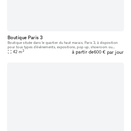
Boutique Paris 3
Boutique située dans le quartier du haut marais, Paris 3, à disposition
pour tous types d'événements, expositions, pop-up, showroom ou
2
à partir de
par jour
Fashion Week. Si vous chercher et/ou souhaitez louer notre jolie
42
m
600 €