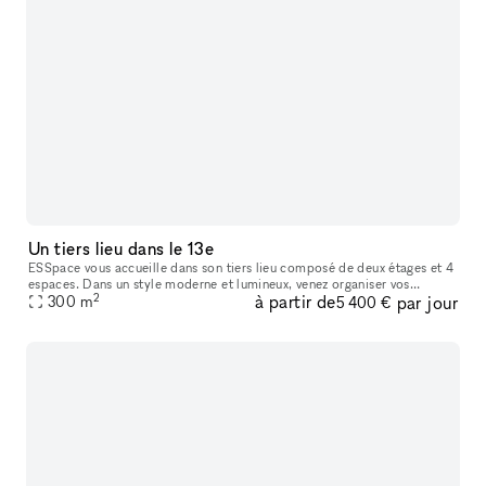
Un tiers lieu dans le 13e
ESSpace vous accueille dans son tiers lieu composé de deux étages et 4
espaces. Dans un style moderne et lumineux, venez organiser vos
2
à partir de
par jour
séminaires, réunions, soirées d'entreprises, afterwork ou bien
300
m
5 400 €