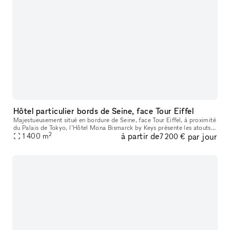
Hôtel particulier bords de Seine, face Tour Eiffel
Majestueusement situé en bordure de Seine, face Tour Eiffel, à proximité
du Palais de Tokyo, l’Hôtel Mona Bismarck by Keys présente les atouts
2
à partir de
par jour
d’une adresse d’exception. Cette sublime demeure néo-cla
1 400
m
7 200 €