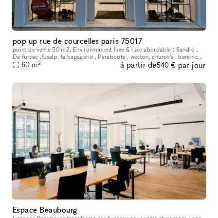
pop up rue de courcelles paris 75017
point de vente 50 m2. Environnement luxe & luxe abordable : Sandro ,
De fursac ,fusalp, la bagagerie , Paraboots , weston, church's , berenice ,
2
à partir de
par jour
Faguo, MAGE ....
60
m
540 €
Espace Beaubourg