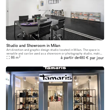
Studio and Showroom in Milan
Art direction and graphic design studio located in Milan. The space is
versatile and can be used as a showroom or photography studio, making
2
à partir de
par jour
it perfect for various creative and professional needs. Al
86
m
480 €