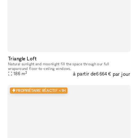
Triangle Loft
Natural sunlight and moonlight fill the space through our full
wraparound floor-to-ceiling windows.
2
à partir de
par jour
186
m
6 664 €
PROPRIÉTAIRE RÉACTIF < 1H