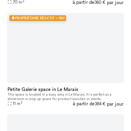
2
à partir de
par jour
70
m
turquoise. Idéal pour un pop-up store ou lancement de produit.
360 €
PROPRIÉTAIRE RÉACTIF < 16H
Petite Galerie space in Le Marais
This space is located in a busy area in Le Marais. It is perfect as a
showroom or pop up space for product launches or events.
2
à partir de
par jour
11
m
384 €