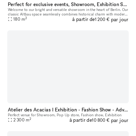
Perfect for exclusive events, Showroom, Exhibition Space, Meetings, Workshops
Welcome to our bright and versatile showroom in the heart of Berlin. Our
classic Altbau space seamlessly combines historical charm with modern
2
à partir de
par jour
functionality, featuring white walls, wooden boards, an
180
m
1 200 €
Atelier des Acacias I Exhibition - Fashion Show - Advertising - Entertainment
Perfect venue for Showroom, Pop Up store, Fashion show, Exhibition
2
à partir de
par jour
2 300
m
10 800 €