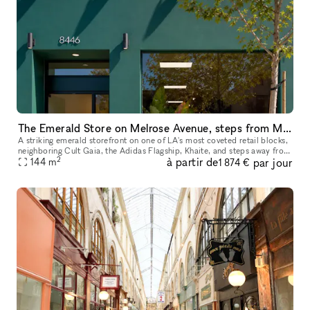
The Emerald Store on Melrose Avenue, steps from Melrose Place
A striking emerald storefront on one of LA's most coveted retail blocks,
neighboring Cult Gaia, the Adidas Flagship, Khaite, and steps away from
2
à partir de
par jour
Melrose Place. Inside, a fully finished, gallery-calib
144
m
1 874 €