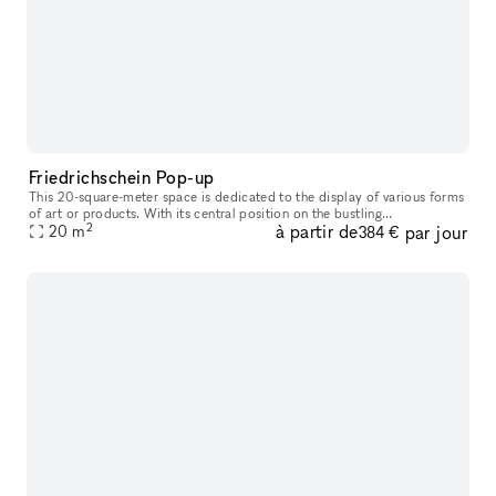
Friedrichschein Pop-up
This 20-square-meter space is dedicated to the display of various forms
of art or products. With its central position on the bustling
2
à partir de
par jour
Friedrichshain street, lined with stores, cafés, and restaurants,
20
m
384 €