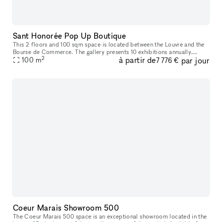
Sant Honorée Pop Up Boutique
This 2 floors and 100 sqm space is located between the Louvre and the
Bourse de Commerce. The gallery presents 10 exhibitions annually,
2
à partir de
par jour
showcasing the French contemporary art scene. Perfect as a pop
100
m
7 776 €
Coeur Marais Showroom 500
The Coeur Marais 500 space is an exceptional showroom located in the