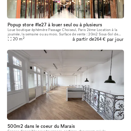
Popup store #le27 à louer seul ou à plusieurs
Loue boutique éphémère Passage Choiseul, Paris 2ème Location à la
journée, la semaine ou au mois. Surface de vente : 20m2 Sous-Sol de
2
à partir de
par jour
19m2 avec point d’eau, toilette et espace de stockage. Double e
20
m
264 €
500m2 dans le coeur du Marais