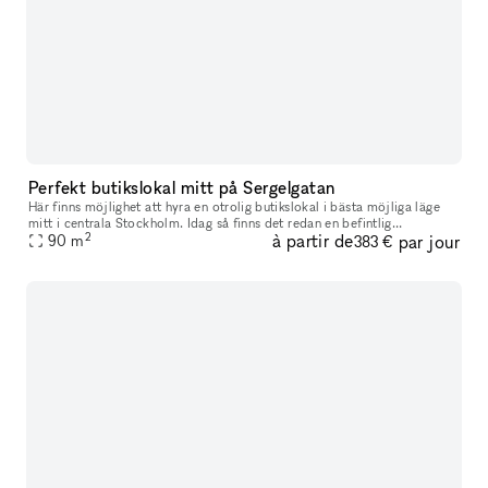
Perfekt butikslokal mitt på Sergelgatan
Här finns möjlighet att hyra en otrolig butikslokal i bästa möjliga läge
mitt i centrala Stockholm. Idag så finns det redan en befintlig
2
à partir de
par jour
sminkbutik på plats med hyllor och möbler. Lokalen är anpassad
90
m
383 €