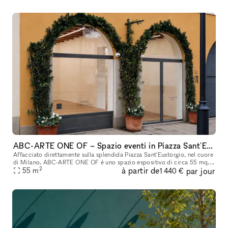
ABC-ARTE ONE OF – Spazio eventi in Piazza Sant'Eustorgio, Milano
Affacciato direttamente sulla splendida Piazza Sant'Eustorgio, nel cuore
di Milano, ABC-ARTE ONE OF è uno spazio espositivo di circa 55 mq,
2
à partir de
par jour
completamente ristrutturato di recente e curato nei minimi
55
m
1 440 €