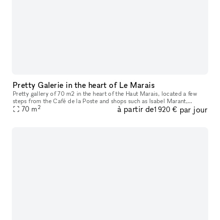
Pretty Galerie in the heart of Le Marais
Pretty gallery of 70 m2 in the heart of the Haut Marais, located a few
steps from the Café de la Poste and shops such as Isabel Marant,
2
à partir de
par jour
Jérôme Dreyfuss or Comme des Garçons. Large window on the stree
70
m
1 920 €