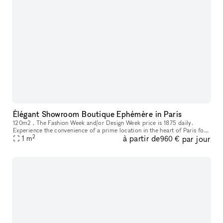
Élégant Showroom Boutique Ephémère in Paris
120m2 , The Fashion Week and/or Design Week price is 1875 daily.
Experience the convenience of a prime location in the heart of Paris for
2
à partir de
par jour
your showroom needs. This adaptable space is ideal for showca
1
m
960 €