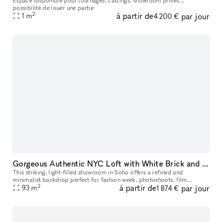
Espace disponible pour tournages, castings, showroom privés..,
possibilité de louer une partie
2
à partir de
par jour
1
m
4 200 €
Gorgeous Authentic NYC Loft with White Brick and 15' Ceilings with Vinyl DJ Console
This striking, light-filled showroom in Soho offers a refined and
minimalist backdrop perfect for fashion week, photoshoots, film
2
à partir de
par jour
productions, and creative projects. Set in a historic authentic New Y
93
m
1 874 €