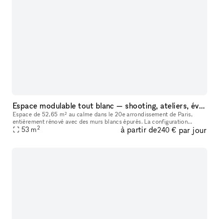
Espace modulable tout blanc — shooting, ateliers, événements privés
Espace de 52,65 m² au calme dans le 20e arrondissement de Paris,
entièrement rénové avec des murs blancs épurés. La configuration
2
à partir de
par jour
permet de libérer entièrement l'espace pour l'adapter à vos besoins :
53
m
240 €