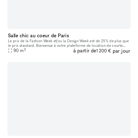
Salle chic au coeur de Paris
Le prix de la Fashion Week et/ou la Design Week est de 25% de plus que
le prix standard. Bienvenue à notre plateforme de location de courte
2
à partir de
par jour
durée pour Showrooms, Boutiques Éphémères, et Pop-up Shop
90
m
1 200 €