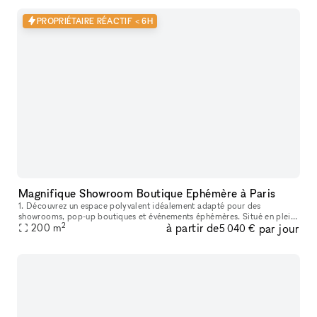
PROPRIÉTAIRE RÉACTIF < 6H
Magnifique Showroom Boutique Ephémère à Paris
1. Découvrez un espace polyvalent idéalement adapté pour des
showrooms, pop-up boutiques et événements éphémères. Situé en plein
2
à partir de
par jour
cœur de Paris, sur le boulevard Saint-Germain, à proximité de la Place
200
m
5 040 €