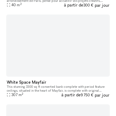
arrondissement de Paris, pensé pour accueillir vos projets créatifs,
2
à partir de
par jour
40
m
professionnels et événementiels. Avec sa décoration atypiqu
300 €
White Space Mayfair
This stunning 3300 sq ft converted bank complete with period feature
ceilings, situated in the heart of Mayfair, is complete with original
2
à partir de
par jour
ornamental ceiling features combined with industrial exposed
307
m
9 750 €