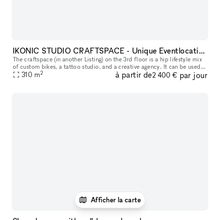
IKONIC STUDIO CRAFTSPACE - Unique Eventlocation
The craftspace (in another Listing) on the 3rd floor is a hip lifestyle mix
of custom bikes, a tattoo studio, and a creative agency. It can be used
2
à partir de
par jour
as a film studio with cool motifs or for special ev
310
m
2 400 €
Afficher la carte