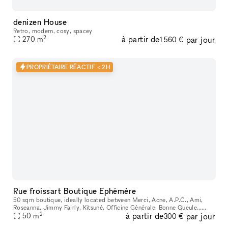
denizen House
Retro, modern, cosy, spacey
2
à partir de
par jour
270
m
1 560 €
PROPRIÉTAIRE RÉACTIF < 2H
Rue froissart Boutique Ephémère
50 sqm boutique, ideally located between Merci, Acne, A.P.C., Ami,
Roseanna, Jimmy Fairly, Kitsuné, Officine Générale, Bonne Gueule…
2
à partir de
par jour
Features a beautiful workshop-style display window and a large, w
50
m
300 €