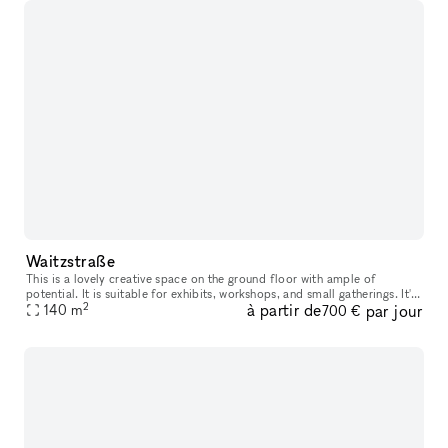
Waitzstraße
This is a lovely creative space on the ground floor with ample of
potential. It is suitable for exhibits, workshops, and small gatherings. It's
2
à partir de
par jour
ideal for a pop-up shop, product launch, display room,
140
m
700 €