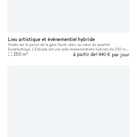
Lieu artistique et événementiel hybride
Située sur le parvis de la gare Saint-Jean, au cœur du quartier
Euratlantique, L’Estrade est une salle événementielle hybride de 250 m²,
2
à partir de
par jour
pensée pour accueillir tous types d’événements professionnels
250
m
1 440 €