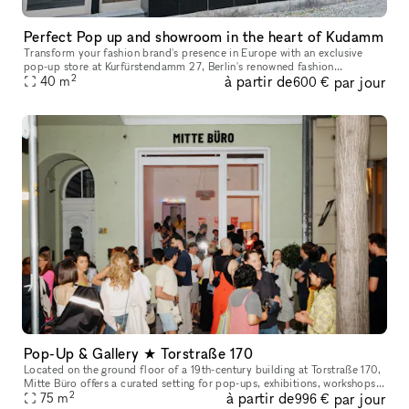
Perfect Pop up and showroom in the heart of Kudamm
Transform your fashion brand's presence in Europe with an exclusive
pop-up store at Kurfürstendamm 27, Berlin's renowned fashion
2
à partir de
par jour
40
m
boulevard. This is more than just a location; it's a statement. Situa
600 €
Pop-Up & Gallery ★ Torstraße 170
Located on the ground floor of a 19th-century building at Torstraße 170,
Mitte Büro offers a curated setting for pop-ups, exhibitions, workshops,
2
à partir de
par jour
presentations, salons, talks, shoots, and brand exper
75
m
996 €