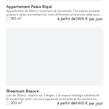
Appartement Palais Royal
Appartement de 160m2, rayonnant de luminosité. Cet espace possède
plusieurs salles, permettant de créer différentes ambiances, idéal pour
2
à partir de
par jour
un showroom. Emplacement animé proche du musée du Louvre, du
160
m
3 600 €
Showroom Beauce
Lieu de 300m2, répartis sur 3 étages. Cet espace mélange authenticité
et modernité, entre ces murs apparents en briques et ses poutres en
2
à partir de
par jour
métal visibles. Une grande verrière est présente et permettan
300
m
6 600 €