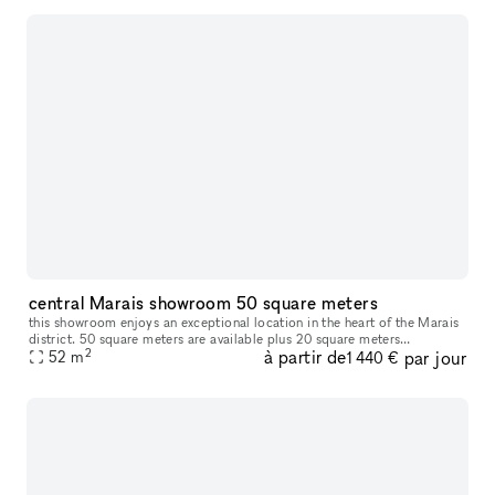
central Marais showroom 50 square meters
this showroom enjoys an exceptional location in the heart of the Marais
district. 50 square meters are available plus 20 square meters
2
à partir de
par jour
downstairs and in the back for back office or fitting room. Avai
52
m
1 440 €