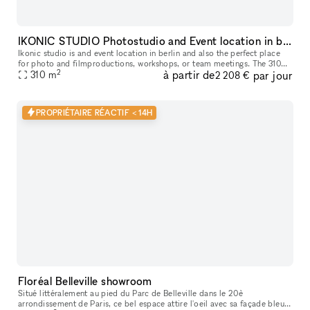
IKONIC STUDIO Photostudio and Event location in berlin
Ikonic studio is and event location in berlin and also the perfect place
for photo and filmproductions, workshops, or team meetings. The 310
2
à partir de
par jour
sqm loft of an old factory building, which can be reached
310
m
2 208 €
PROPRIÉTAIRE RÉACTIF < 14H
Floréal Belleville showroom
Situé littéralement au pied du Parc de Belleville dans le 20è
arrondissement de Paris, ce bel espace attire l'oeil avec sa façade bleue