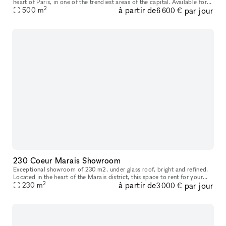
heart of Paris, in one of the trendiest areas of the capital. Available for
2
à partir de
par jour
direct or turnkey rental, this space can host your sem
500
m
6 600 €
230 Coeur Marais Showroom
Exceptional showroom of 230 m2, under glass roof, bright and refined.
Located in the heart of the Marais district, this space to rent for your
2
à partir de
par jour
professional events: press day, private sale, showroom,
230
m
3 000 €