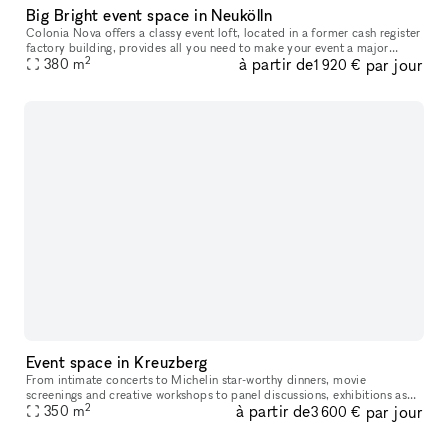
Big Bright event space in Neukölln
Colonia Nova offers a classy event loft, located in a former cash register
factory building, provides all you need to make your event a major
2
à partir de
par jour
success. The loft includes a 30 sqm custom-made bar area,
380
m
1 920 €
Event space in Kreuzberg
From intimate concerts to Michelin star-worthy dinners, movie
screenings and creative workshops to panel discussions, exhibitions as
2
à partir de
par jour
well as photo- and video productions, this space ha hosted a wide
350
m
3 600 €