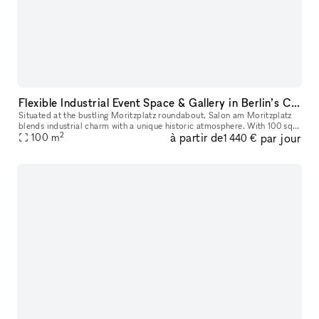
Flexible Industrial Event Space & Gallery in Berlin’s Creative Quarter: Moritzplatz, Kreuzberg
Situated at the bustling Moritzplatz roundabout, Salon am Moritzplatz
blends industrial charm with a unique historic atmosphere. With 100 sq.
2
à partir de
par jour
m. of adaptable space, expansive south-facing windows ov
100
m
1 440 €