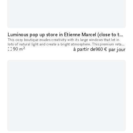
Luminous pop up store in Etienne Marcel (close to the Marais)
This cozy boutique exudes creativity with its large windows that let in
lots of natural light and create a bright atmosphere. This premium retail
2
à partir de
par jour
space is modern with contemporary interiors with whit
90
m
960 €