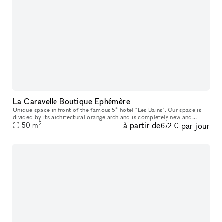
La Caravelle Boutique Ephémère
Unique space in front of the famous 5* hotel "Les Bains". Our space is
divided by its architectural orange arch and is completely new and
2
à partir de
par jour
renovated ! Ideal for popups/showroom
50
m
672 €