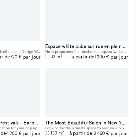
Espace white cube sur rue en plein Marseille
Le prix de la Fashion Week et/ou de la Design Week est de 25% plus élevé que le prix standard mentionné. Découvrez notre plateforme de location B2B pour des espaces éphémères idéalement situés à Pa
Nous proposons à la location un espace 'white cube', idéal pour accueillir des projets artistiques, événements privés ou présentations professionnelles. Sa grande hauteur sous plafond confère une res
2
ir de
à partir de
par jour
par jour
32
m
720 €
1 200 €
Front of Palais des Festivals - Barbershop
The Most Beautiful Salon in New York City
Modern & Design Best location for your pop up 40 SQ M2
Looking for the ultimate space to host your next product launch, party, or private event? Blushington NYC is more than a salon—it’s a destination. With over 15 stations, our lounge is one of the only
2
 de
à partir de
par jour
par jour
139
m
4 200 €
12 460 €