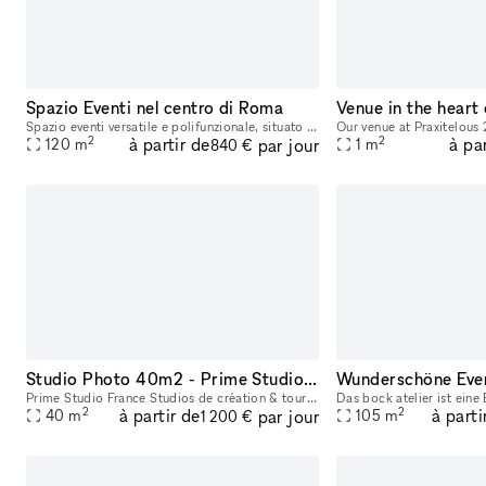
Spazio Eventi nel centro di Roma
Venue in the heart
Spazio eventi versatile e polifunzionale, situato nel cuore pulsante del quartiere Monti, Roma, a due passi dal Colosseo: 120 mq dislocati su due livelli si affacciano in una delle strade centrali pi
2
2
à partir de
à pa
par jour
120
m
1
m
840 €
Studio Photo 40m2 - Prime Studio France
Prime Studio France Studios de création & tournage à louer – Noisy-le-Grand (15 min de Paris) Prime Studio France est un espace créatif de 300 m², situé dans un loft moderne et lumineux à seulement
2
2
à partir de
à parti
par jour
40
m
105
m
1 200 €