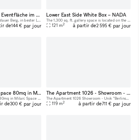
Attraktive Shop- & Eventfläche im Herzen von Prenzlauer Berg – Rykestraße
Lower East Side White Box – NADA
Mitten im beliebten Prenzlauer Berg, in bester Lage der Rykestraße, steht eine stilvolle und vielseitig nutzbare Gewerbefläche mit ca. 20 m² zur flexiblen Vermietung bereit. Es ist ein Teil eines grö
The 1,300 sq. ft. gallery space is located on the second floor of a historic, turn-of-the-century building at 311 East Broadway in Manhattan’s Lower East Side. The space is well suited for art exhibi
2
tir de
à partir de
par jour
par jour
121
m
144 €
2 595 €
Event and pop-up space 80mq in Milan
The Apartment 1026 - Showroom - Unik ”Berlinsk” lägenhet i Gamla Stan.
Event and pop-up space 80mq in Milan: Space located on the ground floor with 3.9m height. Less than 10 minutes walk from MACIACHINI and ZARA metro station, 1minutes from 2/4 tram and 70 bus. It is a
The Apartment 1026 Showroom - Unik ”Berlinsk” lägenhet i Gamla Stan. En egen trappuppgång med patina och stämning av Berlin leder direkt in i möblerat showroom. Interiör / konst ingår i hyran men
2
ir de
à partir de
par jour
par jour
119
m
300 €
711 €