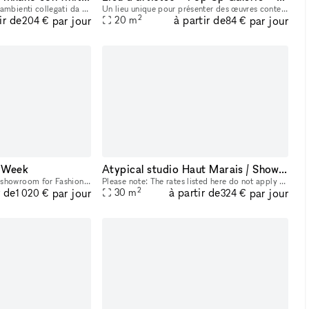
Il negozio è diviso in due ambienti collegati da un grande arco, che dà carattere allo spazio e crea una separazione naturale tra le due aree. All’interno ci sono travi a vista verniciate, pavimento
Un lieu unique pour présenter des œuvres contemporaines, modernes ou plus anciennes, au cœur d’un espace intimiste et modulable. Lieu - Espace d’exposition en rez-de-chaussée d’environ 20 m², entièr
2
ir de
à partir de
par jour
par jour
20
m
204 €
84 €
 Week
Atypical studio Haut Marais / Showroom / Shooting
Exceptional rental of our showroom for Fashion Week! 60m2 in the heart of the marais so very easy access for your clients during this busy week Desks can be moved into the main room An elegant and m
Please note: The rates listed here do not apply during Fashion Week. Fashion Week pricing is higher and provided on request. To view a video of the space, click here: https://www.amy-gibson.com/studi
2
r de
à partir de
par jour
par jour
30
m
1 020 €
324 €