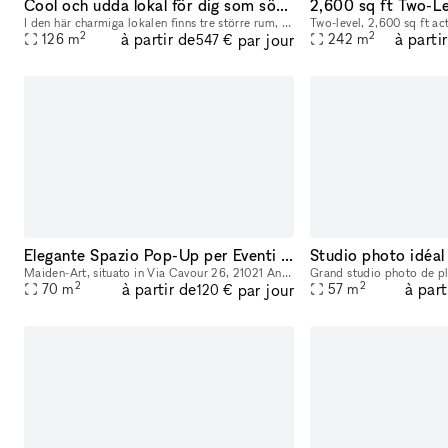
Cool och udda lokal för dig som söker något annorlinda för ditt event
I den här charmiga lokalen finns tre större rum, telefonrum, pentry samt toalett med dusch. En generös takhöjd och en bra lokaldisponering gör att lokalen kan passa flera olika typer av event. Drot
2
2
à partir de
à parti
par jour
126
m
242
m
547 €
Elegante Spazio Pop-Up per Eventi e Vendite a Angera, Lago Maggiore
Maiden-Art, situato in Via Cavour 26, 21021 Angera (VA), offre un elegante e accogliente spazio pop-up nel cuore di Angera, a pochi passi dal Lago Maggiore. Questo spazio unico combina il fascino del
2
2
à partir de
à part
par jour
70
m
57
m
120 €