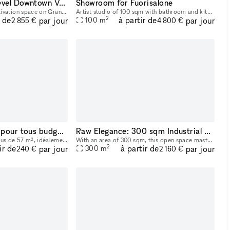
2,600 sq ft Two-Level Downtown Venue — Full Glass Storefront + Lower Level with Own Entrance | Chinatown/LES
Showroom for Fuorisalone
Two-level, 2,600 sq ft activation space on Grand Street in the heart of Chinatown/LES, steps from Dime Square. Ground floor: 1,400 sq ft with a full glass storefront, 12–14 ft ceilings, and excellent
Artist studio of 100 sqm with bathroom and kitchen. The space is half of a free-standing building in a courtyard. It has windows on three sides and an independent entrance from the courtyard. the c
2
r de
à partir de
par jour
par jour
100
m
2 855 €
4 800 €
Studio photo idéal pour tous budgets
Raw Elegance: 300 sqm Industrial Open Space for Creative Projects, Showrooms and more.
Grand studio photo de plus de 57 m², idéalement situé en de Paris et facile d'accès. Il dispose d’un cyclorama blanc de 4 m x 4 m, avec un recul de plus de 8 mètres. (Changement de couleur possible s
With an area of 300 sqm, this open space masterfully combines raw concrete walls with elegant wooden furnishings, creating a sophisticated industrial atmosphere. Located in a prime position, it is th
2
ir de
à partir de
par jour
par jour
300
m
240 €
2 160 €