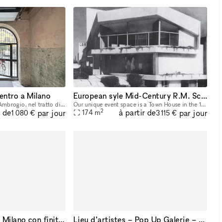
entro a Milano
European syle Mid-Century R.M. Schindler Town House on Sunset Blvd
Adiacente a Piazza Sant’Ambrogio, nel tratto di via San vittore oggi pedonale, sopra le fermate metropolitana M4 e M2, quindi collegata con Linate e Malpensa in uno stabile d’epoca con un cortile di
Our unique event space is a Town House in the 1936 Modern Creators R.M. Schindler building in the heart of the Sunset Strip, located on the nicest block in West Hollywood with lots of foot traffic an
2
r de
à partir de
par jour
par jour
174
m
1 080 €
3 115 €
Spazio nel cuore di Milano con finiture ricercate, ideale per temporary shop, pop-up ed eventi
Lieu d’artistes – Pop Up Galerie – Dieppe