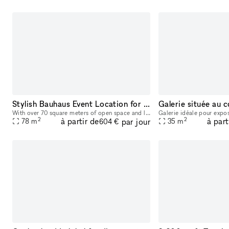
Stylish Bauhaus Event Location for Pop-Ups, Exhibitions, and Networking Events
With over 70 square meters of open space and large Bauhaus-style studio windows, this venue offers a light-filled setting perfect for pop-up stores, showrooms, exhibitions, and networking events. Onc
2
2
à partir de
à part
par jour
78
m
35
m
604 €