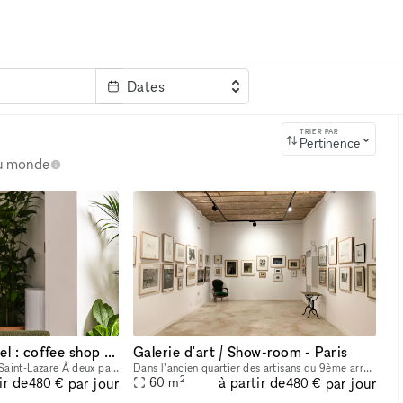
Dates
clé
TRIER PAR
Pertinence
au monde
Espace événementiel : coffee shop d'architectes au coeur du 8ème !
Galerie d'art / Show-room - Paris
Un havre de paix niché à Saint-Lazare À deux pas des bureaux et loin du tumulte parisien, notre lieu est pensé comme un espace de respiration au cœur du quartier Saint-Lazare. Nous proposons un servi
Dans l’ancien quartier des artisans du 9ème arrondissement, sous un pont de Paris, une galerie de caractère dont la façade à l’enseigne d’un caviste de la fin du 19ème siècle a été restaurée dans le
2
ir de
à partir de
par jour
par jour
60
m
480 €
480 €