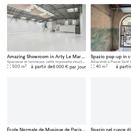
Amazing Showroom in Arty Le Marais
Spazio pop-up in c
Spacieuse et lumineuse, cette imposante structure distille l’élégance toute particulière d’une galerie d’art de prestige. Elle a accueilli les plus grands noms de l’art, de la haute couture et du cin
2
2
à partir de
à parti
par jour
500
m
40
m
6 000 €
École Normale de Musique de Paris - Alfred Cortot