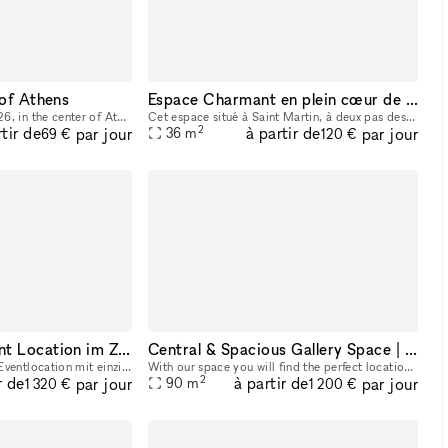
 of Athens
Espace Charmant en plein cœur de l'Ile de Ré
Our venue at Praxitelous 26, in the center of Athens, is available for rent. Modern and fully equipped — ideal for digital art, photography, brand activations, pop-ups, and presentations. 62 sq.m. ov
Cet espace situé à Saint Martin, à deux pas des rues du port offre une jolie visibilité. Il vous est proposé en location éphémère afin d’y organiser vos prochains Pop-Up Stores, Showrooms, Cocktails
2
rtir de
à partir de
par jour
par jour
36
m
69 €
120 €
Wunderschöne Event Location im Zentrum von Berlin
Central & Spacious Gallery Space | Showroom | Pop Up Location
Das bock atelier ist eine Eventlocation mit einzigartig schöner Atmosphäre im Graefekiez in Kreuzberg – Berlin. Die Künstler Delia Fröhlich und Max Funkat haben hier einen Ort geschaffen, an dem unve
With our space you will find the perfect location for any type of event. Whether it's workshops, dinners, pop-ups, photoshoots or small gatherings. Our venue is located on Karl-Marx-Allee, in Berlin
2
r de
à partir de
par jour
par jour
90
m
1 320 €
1 200 €