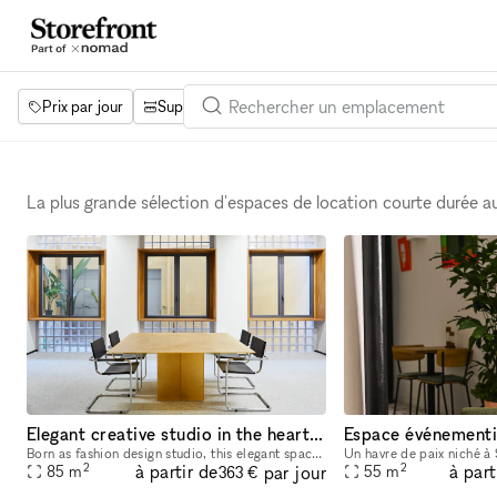
Prix par jour
Superficie
Projets
Équipements
Mot 
La plus grande sélection d'espaces de location courte durée 
Elegant creative studio in the heart of Nolo
Born as fashion design studio, this elegant space is located in an important mid-century building in the vibrant Nolo area. Totally restored from a famous Milanese architect, this location can be re
2
2
à partir de
à part
par jour
85
m
55
m
363 €