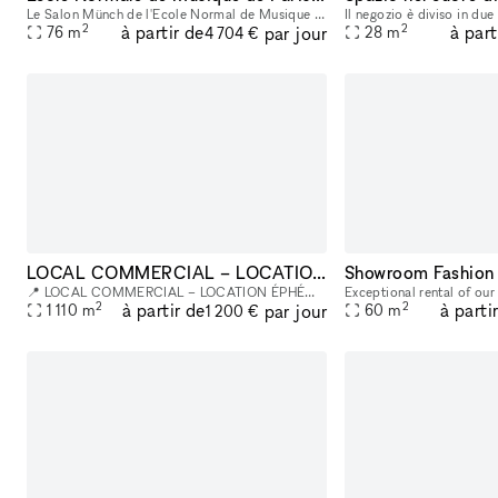
Le Salon Münch de l'Ecole Normal de Musique de Paris est un écrin rare au sein d’un hôtel particulier classé, joyau du patrimoine parisien. Son ADN ? Fusionner la solennité d’une institution séculair
2
2
à partir de
à part
par jour
76
m
28
m
4 704 €
LOCAL COMMERCIAL – LOCATION ÉPHÉMÈRE | PARIS 2ème – ÉTIENNE MARCEL
Showroom Fashion
📍 LOCAL COMMERCIAL – LOCATION ÉPHÉMÈRE | PARIS 2ème – ÉTIENNE MARCEL Proche Boulevard de Sébastopol | Fort passage piéton Un espace de prestige au cœur de Paris pour votre pop-up, showroom ou événe
2
2
à partir de
à parti
par jour
1 110
m
60
m
1 200 €