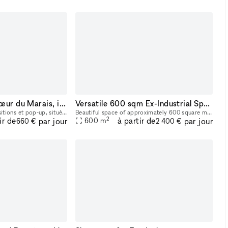
Galerie située au cœur du Marais, idéale pour expositions, pop-up et événements culturels.
Versatile 600 sqm Ex-Industrial Space in Fashion's Heart
Galerie idéale pour expositions et pop-up, située au 62 rue Charlot. Espace lumineux, accueillant et traversant, bénéficiant d’une excellente visibilité dans une rue animée, entourée de nombreuses au
Beautiful space of approximately 600 square meters located in a strategic position, surrounded by prestigious fashion house headquarters. The ex-industrial environment offers a unique style, extremel
2
ir de
à partir de
par jour
par jour
600
m
660 €
2 400 €