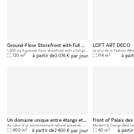
Ground-Floor Storefront with Full Glass Front — Pop-Ups, Events, Activations | Chinatown/LES
LOFT ART DECO
1,400 sq ft ground-floor storefront with a full glass front on Grand Street in the heart of Chinatown/LES, steps from Dime Square. 12–14 ft ceilings. Track lighting and recessed lighting installed. A
2
2
à partir de
à part
par jour
130
m
114
m
2 076 €
Un domaine unique entre étangs et nature pour vos événements près de Paris
Au cœur d’un environnement naturel préservé, Domaine Les Étangs de la Bassée offre un cadre unique pour organiser des événements mémorables à seulement une heure de Paris. Les espaces de réception p
2
2
à partir de
à partir
par jour
400
m
40
m
2 400 €