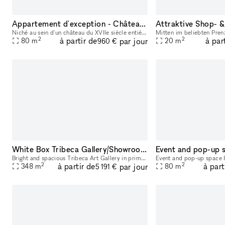
Appartement d'exception - Château du XVIIe siècle face à la Marne
Niché au sein d'un château du XVIIe siècle entièrement réhabilité, cet appartement de 80m² allie cachet historique et confort contemporain. Hauteurs sous plafond de plus de 4 mètres, parquet Versaill
2
2
à partir de
à par
par jour
80
m
20
m
960 €
White Box Tribeca Gallery/Showroom/Event Space
Bright and spacious Tribeca Art Gallery in prime location, with easy access to all Canal Street subway stations. Ground floor entrance with stairs 3,750 sq ft 20 ft wide 12 ft ceilings Gallery wal
2
2
à partir de
à part
par jour
348
m
80
m
5 191 €