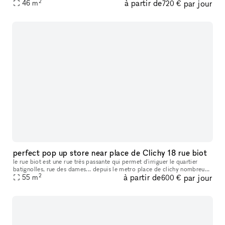
2
à partir de
par jour
showroom area is about 25 square meters. My place includes f
46
m
720 €
perfect pop up store near place de Clichy 18 rue biot
le rue biot est une rue très passante qui permet d'irriguer le quartier
batignolles, rue des dames... depuis le metro place de clichy nombreux
2
à partir de
par jour
cafés et restaurants salle de spectacle à proximité cli
55
m
600 €