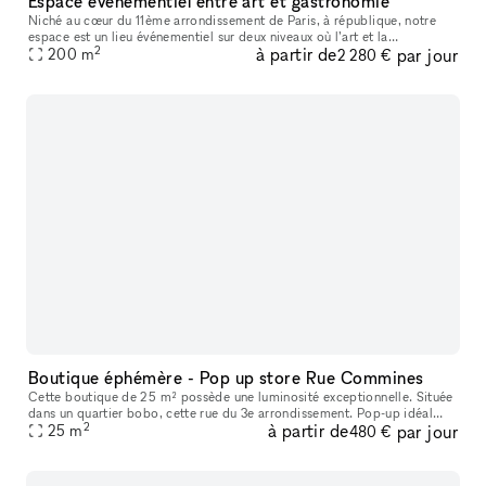
Espace événementiel entre art et gastronomie
Niché au cœur du 11ème arrondissement de Paris, à république, notre
espace est un lieu événementiel sur deux niveaux où l’art et la
2
à partir de
par jour
gastronomie se rencontrent, se mêlent, et donnent naissance à des m
200
m
2 280 €
Boutique éphémère - Pop up store Rue Commines
Cette boutique de 25 m² possède une luminosité exceptionnelle. Située
dans un quartier bobo, cette rue du 3e arrondissement. Pop-up idéal
2
à partir de
par jour
dans le cadre de marques de mode masculine ou de galeristes e
25
m
480 €