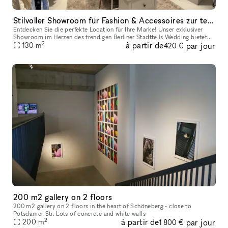
Stilvoller Showroom für Fashion & Accessoires zur temporären Vermietung Berlin Wedding – 130 m² – Erdgeschoss – barrierefrei erreichbar
Entdecken Sie die perfekte Location für Ihre Marke! Unser exklusiver
Showroom im Herzen des trendigen Berliner Stadtteils Wedding bietet
2
à partir de
par jour
Ihnen 130 m² Präsentationsfläche, ideal für Mode und Accessoi
130
m
420 €
200 m2 gallery on 2 floors
200 m2 gallery on 2 floors in the heart of Schöneberg - close to
Potsdamer Str. Lots of concrete and white walls
2
à partir de
par jour
200
m
1 800 €