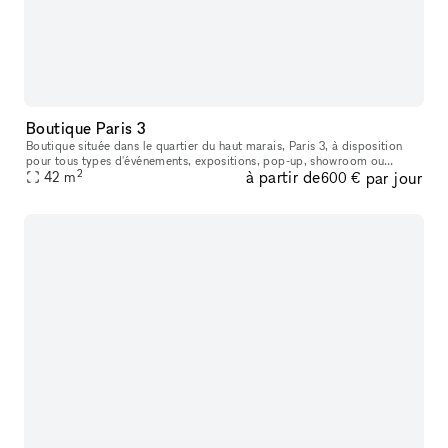
Boutique Paris 3
Boutique située dans le quartier du haut marais, Paris 3, à disposition
pour tous types d'événements, expositions, pop-up, showroom ou
2
à partir de
par jour
Fashion Week. Si vous chercher et/ou souhaitez louer notre jolie
42
m
600 €