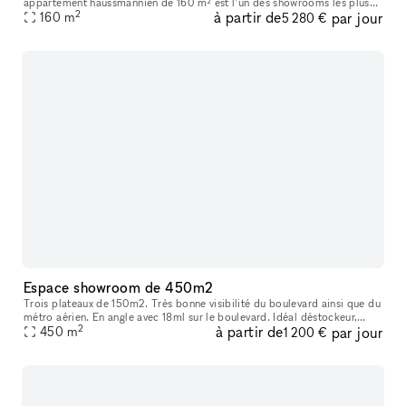
appartement haussmannien de 160 m² est l’un des showrooms les plus
2
à partir de
par jour
recherchés du centre de Paris. La lumière naturelle, les volumes élégants
160
m
5 280 €
Espace showroom de 450m2
Trois plateaux de 150m2. Très bonne visibilité du boulevard ainsi que du
métro aérien. En angle avec 18ml sur le boulevard. Idéal déstockeur,
2
à partir de
par jour
évenements, galerie d'art, ...
450
m
1 200 €