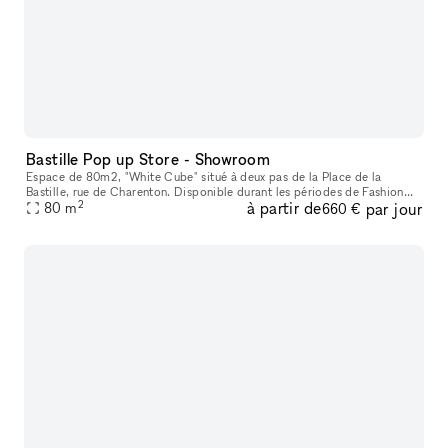
Bastille Pop up Store - Showroom
Espace de 80m2, "White Cube" situé à deux pas de la Place de la
Bastille, rue de Charenton. Disponible durant les périodes de Fashion
2
à partir de
par jour
80
m
week pour présenter votre marque, préparer des évènements. Poss
660 €