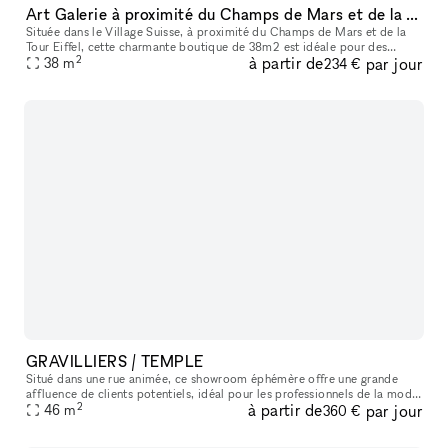
Art Galerie à proximité du Champs de Mars et de la Tour Eiffel -idéale pour des expositions d'arts modernes ou anciens, sculptures, antiquaires ou autre showroom
Située dans le Village Suisse, à proximité du Champs de Mars et de la
Tour Eiffel, cette charmante boutique de 38m2 est idéale pour des
2
à partir de
par jour
expositions d'arts modernes ou anciens, sculptures, antiquaires
38
m
234 €
GRAVILLIERS / TEMPLE
Situé dans une rue animée, ce showroom éphémère offre une grande
affluence de clients potentiels, idéal pour les professionnels de la mode
2
à partir de
par jour
et du retail. Sa polyvalence en fait l'endroit parfait pour
46
m
360 €