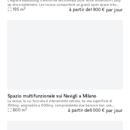
L'espace Beaubourg transforme ses bureaux pour votre showroom / pop
up store éphémère. Les locaux comportent un grand open space très
2
à partir de
par jour
lumineux, d'une zone de vie avec une cuisine et de 3 salles de r
195
m
1 800 €
Spazio multifunzionale sui Navigli a Milano
La venue, la cui facciata è interamente vetrata, ha una superficie di
300mq, ampliabile a 600mq, comprendente due banconi bar, una
2
à partir de
par jour
cucina professionale completamente attrezzata, un desk reception, gu
600
m
6 000 €