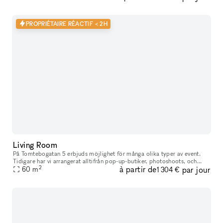
PROPRIÉTAIRE RÉACTIF < 2H
Living Room
På Tomtebogatan 5 erbjuds möjlighet för många olika typer av event.
Tidigare har vi arrangerat alltifrån pop-up-butiker, photoshoots, och
2
à partir de
par jour
bokreleaser till bolagsstämmor, middagar och after work. Loka
60
m
1 304 €