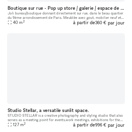
Boutique sur rue - Pop up store / galerie / espace de travail... dans super quartier !
Joli bureau/boutique donnant directement sur rue, dans le beau quartier
du 9ème arrondissement de Paris. Meublée avec gout, mobilier neuf et
2
à partir de
par jour
bien équipé. Un espace principale avec grande table de tra
40
m
360 €
Studio Stellar, a versatile sunlit space.
STUDIO STELLAR is a creative photography and styling studio that also
serves as a meeting point for events,work meetings, exhibitions for the
2
à partir de
par jour
Berlin and international artistic community, world-famous
127
m
996 €