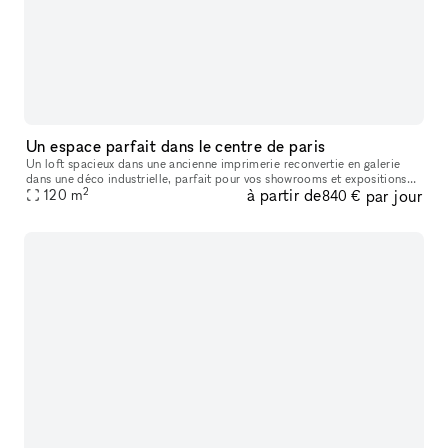
Un espace parfait dans le centre de paris
Un loft spacieux dans une ancienne imprimerie reconvertie en galerie
dans une déco industrielle, parfait pour vos showrooms et expositions
2
à partir de
par jour
artistiques. Située place de la république, en plein centre
120
m
840 €