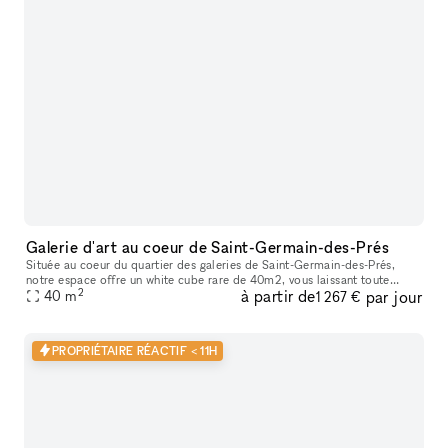
Galerie d'art au coeur de Saint-Germain-des-Prés
Située au coeur du quartier des galeries de Saint-Germain-des-Prés,
notre espace offre un white cube rare de 40m2, vous laissant toute
2
à partir de
par jour
liberté pour déployer votre concept de pop-up store / galerie.
40
m
1 267 €
PROPRIÉTAIRE RÉACTIF < 11H