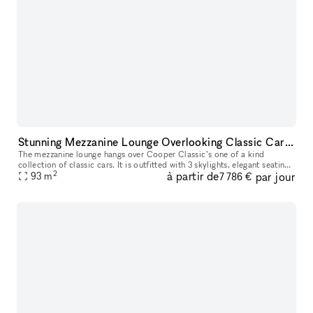
Stunning Mezzanine Lounge Overlooking Classic Car Showroom
The mezzanine lounge hangs over Cooper Classic’s one of a kind
collection of classic cars. It is outfitted with 3 skylights, elegant seating,
2
à partir de
par jour
a custom Rolls Royce coffee table, and is adorned with ph
93
m
7 786 €