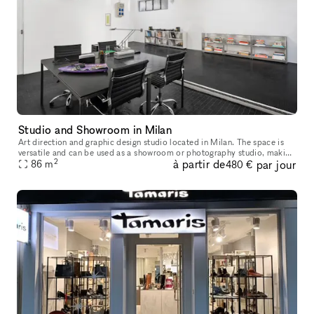
Studio and Showroom in Milan
Art direction and graphic design studio located in Milan. The space is
versatile and can be used as a showroom or photography studio, making
2
à partir de
par jour
it perfect for various creative and professional needs. Al
86
m
480 €