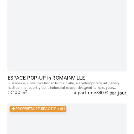
ESPACE POP-UP in ROMAINVILLE
Discover our new location in Romainville, a contemporary art gallery
nestled in a recently built industrial space, designed to host your
2
à partir de
par jour
ephemeral projects. Situated just a few minutes from the Bobig
100
m
840 €
PROPRIÉTAIRE RÉACTIF < 4H