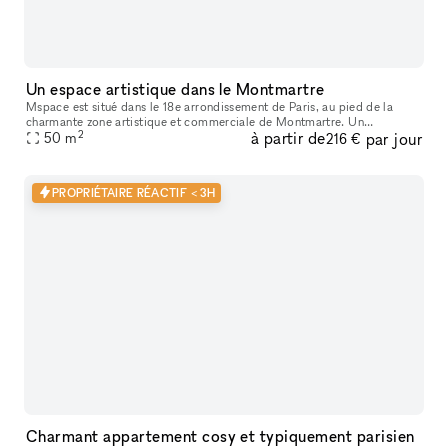
Un espace artistique dans le Montmartre
Mspace est situé dans le 18e arrondissement de Paris, au pied de la
charmante zone artistique et commerciale de Montmartre. Un
2
à partir de
par jour
emplacement exceptionnel au cœur de Paris, à deux pas de Montmartre
50
m
216 €
Des
PROPRIÉTAIRE RÉACTIF < 3H
Charmant appartement cosy et typiquement parisien