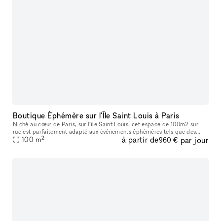
Boutique Éphémère sur l'Île Saint Louis à Paris
Niché au cœur de Paris, sur l'île Saint Louis, cet espace de 100m2 sur
rue est parfaitement adapté aux événements éphémères tels que des
2
à partir de
par jour
100
m
pop-up store, showrooms, des présentations d'art et des événe
960 €