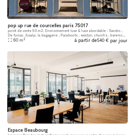
pop up rue de courcelles paris 75017
point de vente 50 m2. Environnement luxe & luxe abordable : Sandro ,
De fursac ,fusalp, la bagagerie , Paraboots , weston, church's , berenice ,
2
à partir de
par jour
Faguo, MAGE ....
60
m
540 €
Espace Beaubourg