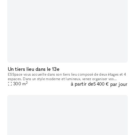
Un tiers lieu dans le 13e
ESSpace vous accueille dans son tiers lieu composé de deux étages et 4
espaces. Dans un style moderne et lumineux, venez organiser vos
2
à partir de
par jour
séminaires, réunions, soirées d'entreprises, afterwork ou bien
300
m
5 400 €