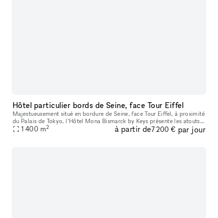
Hôtel particulier bords de Seine, face Tour Eiffel
Majestueusement situé en bordure de Seine, face Tour Eiffel, à proximité
du Palais de Tokyo, l’Hôtel Mona Bismarck by Keys présente les atouts
2
à partir de
par jour
d’une adresse d’exception. Cette sublime demeure néo-cla
1 400
m
7 200 €