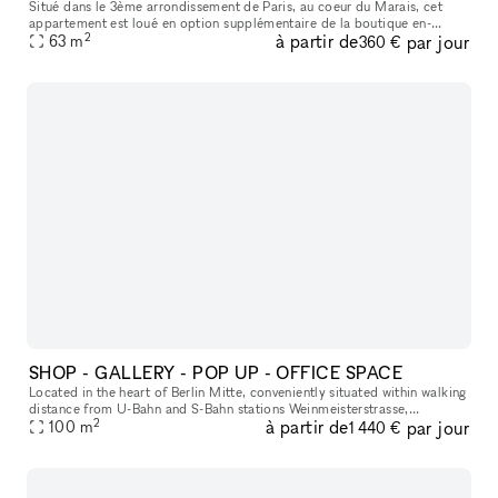
Situé dans le 3ème arrondissement de Paris, au coeur du Marais, cet
appartement est loué en option supplémentaire de la boutique en-
2
à partir de
par jour
dessous. 1er étage avec ascenseur. 63 m2, parquet en chêne massif,
63
m
360 €
SHOP - GALLERY - POP UP - OFFICE SPACE
Located in the heart of Berlin Mitte, conveniently situated within walking
distance from U-Bahn and S-Bahn stations Weinmeisterstrasse,
2
à partir de
par jour
Oranienburger Strasse, Hackescher Markt and Rosenthaler Platz,
100
m
1 440 €