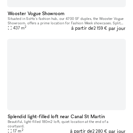
Wooster Vogue Showroom
Situated in SoHo's fashion hub, our 4700 SF duplex, the Wooster Vogue
Showroom, offers a prime location for Fashion Week showcases. Split
2
à partir de
par jour
between the ground and lower levels, it's perfectly configure
437
m
2 159 €
Splendid light-filled loft near Canal St Martin
Beautiful, light-filled 180m2 loft, quiet location at the end of a
courtyard.
2
à partir de
par jour
17
m
2 280 €