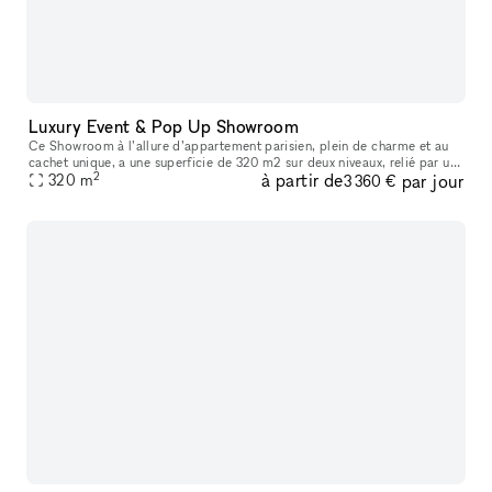
Luxury Event & Pop Up Showroom
Ce Showroom à l’allure d’appartement parisien, plein de charme et au
cachet unique, a une superficie de 320 m2 sur deux niveaux, relié par un
2
à partir de
par jour
escalier intérieur. Lumineux, tout en volume et open spac
320
m
3 360 €