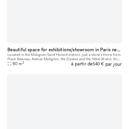
Beautiful space for exhibitions/showroom in Paris near Matignon - Champs Elysées
Located in the Matignon-Saint Honoré district, just a stone's throw from
Place Beauvau, Avenue Matignon, the Elysées and the Hôtel Bristol, this
2
à partir de
par jour
space is available for temporary rental to organise yo
60
m
540 €