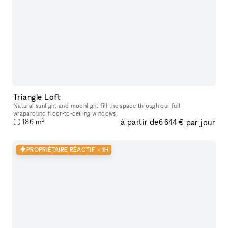
Triangle Loft
Natural sunlight and moonlight fill the space through our full
wraparound floor-to-ceiling windows.
2
à partir de
par jour
186
m
6 644 €
PROPRIÉTAIRE RÉACTIF < 1H