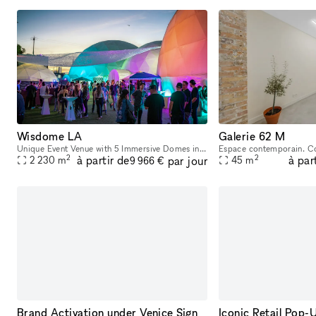
Wisdome LA
Galerie 62 M
Unique Event Venue with 5 Immersive Domes in Downtown LA
Espace contemporain. Co
2
2
à partir de
à par
par jour
2 230
m
45
m
9 966 €
Brand Activation under Venice Sign