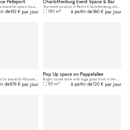
ue Pelleport
Charlottenburg Event Space & Bar
I am currently proposing a beautiful space located rue Pelleport Paris 20eme, 5 minutes walk from the Gambetta metro and Porte de Bagnolet, in a dynamic neighborhood. The shop features a ground flo
Top event location in Berlin-Charlottenburg with large storefront windows and a fantastic bar area. Wilmersdorfer Straße runs parallel to and is easily accessible by S-Bahn and U-Bahn. We are happy t
2
tir de
à partir de
par jour
par jour
180
m
192 €
360 €
Pop Up space on Pappelallee
Location. In Hornstull, next to beautiful Pålsundet and with a garden embraced by a large maple tree.
Bright corner store with huge glass front in the middle of lively Prenzlauer Berg
2
ir de
à partir de
par jour
par jour
50
m
876 €
720 €