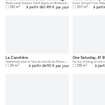
Street Level Outdoor Event Space on Windward Ave! With the world-famous Venice Sign as your backdrop on the same street where Christian Dior showcased their 2022 Men's Fashion Show, this outdoor pat
2
2
à partir de
à parti
par jour
130
m
207
m
2 491 €
La Canotière
Idéalement situé en face du marché du Plessis-Robinson
2
2
à partir de
à part
par jour
20
m
139
m
192 €