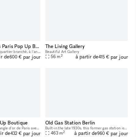
Rue Petites Ecuries Paris Pop Up Boutique
The Living Gallery
Centre de Paris, dans un quartier branché, à l'angle de rue d'Hauteville et rue des petites Ecuries, bien éclairé avec des spots led, wifi, vidéo surveillance, sécurisé avec la fermeture en rideaux e
Beautiful Art Gallery
2
ir de
à partir de
par jour
par jour
56
m
600 €
415 €
Up Boutique
Old Gas Station Berlin
Boutique cosy dans le triangle d'or de Paris avec vitrine adaptable donnant sur la rue, écrans personnalisables, porte affiches et de nombreuses autres options! Le local est totalement vidé pour vos
Built-in the late 1930s, this former gas station is a unique piece of industrial architecture. Located in close proximity to the S Marzahn train station, this venue provides a historic backdrop to yo
2
ir de
à partir de
par jour
par jour
463
m
432 €
960 €