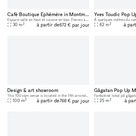
Café Boutique Ephémère in Montmartre
Yves Toudic Pop U
Espace salle en haut et cuisine en bas. Pierres apparentes beaucoup de charme
2
2
à partir de
à part
par jour
30
m
62
m
672 €
Design & art showroom
Gågatan Pop Up 
This 100 sqm venue is located in the 11th arrondissement of Paris. The space has white walls and large windows towards the street. The space is flexible to book for one day up to several weeks.
2
2
à partir de
à par
par jour
100
m
25
m
768 €