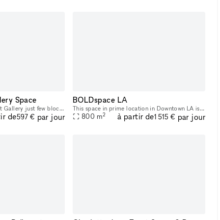
llery Space
BOLDspace LA
This is a one-of-a-kind Art Gallery just few blocks from the Design District and Downtown. Wynwood Walls are EXACTLY 5 minutes by car. Not a white cube, but an iconic black and red cube, with an imp
This space in prime location in Downtown LA is a multi-purpose creative space available on a temporary basis. As a space for production services, there is one large storefront with wrap-around window
2
ir de
à partir de
par jour
par jour
800
m
597 €
1 515 €