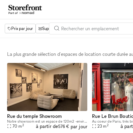
Prix par jour
Superficie
Projets
Équipements
Mot 
La plus grande sélection d'espaces de location courte durée 
Rue du temple Showroom
Rue Le Brun Bout
Notre showroom est un espace de 120m2 -environ 70 m2 de disponible- de plein pied au rez de chaussé, au fond d’une charmante cour arboisé. L’espace est séparé par une porte vitrée de nos bureaux, qui
2
2
à partir de
à part
par jour
70
m
23
m
576 €