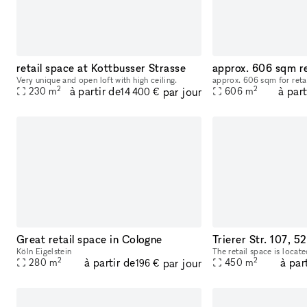
retail space at Kottbusser Strasse
Very unique and open loft with high ceiling.
approx. 606 sqm for retai
2
2
à partir de
à part
par jour
230
m
606
m
14 400 €
Great retail space in Cologne
Köln Eigelstein
2
2
à partir de
à par
par jour
280
m
450
m
196 €