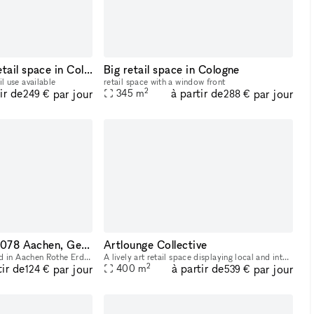
approx. 606 sqm retail space in Cologne
Big retail space in Cologne
l use available
retail space with a window front
2
ir de
à partir de
par jour
par jour
345
m
249 €
288 €
Trierer Str. 107, 52078 Aachen, Germany
Artlounge Collective
The retail space is located in Aachen Rothe Erde with a 450 sqm useable layout.
A lively art retail space displaying local and international artists in Los Angeles.
2
tir de
à partir de
par jour
par jour
400
m
124 €
539 €