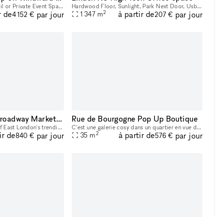
Iconic Ground Floor Retail or Private Event Space in the Windward Arcades Building! Nested under the world-famous Venice Sign on the same street where Christian Dior showcased their 2022 Men's Fashi
Hardwood Floor, Sunlight, Park Next Door, Usb Outlets, Loading Dock, Warehouse, Printing, Wifi, Showroom, Office Space, Kitchen
2
r de
à partir de
par jour
par jour
1 347
m
4 152 €
207 €
One Saturday, 41 Broadway Market, Hackney, E8 4PH
Rue de Bourgogne Pop Up Boutique
On top of being on one of East London's trendiest streets, the property is finished to a high standard. Fully set up cocktail bar and La Marzocco Coffee Machine. Fully set up kitchen with a massive w
C'est une galerie cosy dans un quartier en vue de Paris
2
ir de
à partir de
par jour
par jour
35
m
840 €
576 €