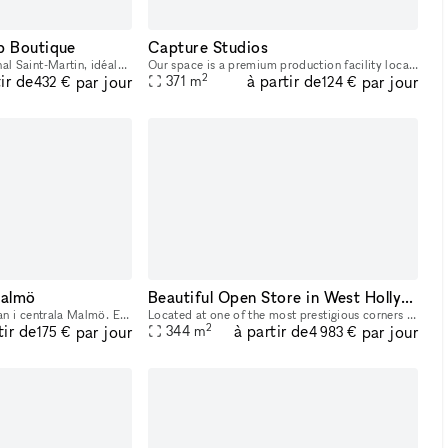
p Boutique
Capture Studios
À quelques mètres du canal Saint-Martin, idéalement située sur une jolie place passante, entouré de galeries et commerces attractifs, cet espace est rêvé pour une exposition d’artiste, un pop-up stor
Our space is a premium production facility located right on Ventura Blvd. This full-service facility was delicately designed to execute everything from photoshoots and video shoots for film & televis
2
ir de
à partir de
par jour
par jour
371
m
432 €
124 €
Malmö
Beautiful Open Store in West Hollywood
Fantastisk lokal på gågatan i centrala Malmö. En gammal biograf från 1912 med fina originaldetaljer bevarade. Från gågatan går vi in i en annan värld där vi mödosamt lagt ner både tid och hela vår s
Located at one of the most prestigious corners in Los Angeles. This beautiful open space is the ideal location for a brand to host their next Pop-Up, product launch or showroom. This large and open
2
tir de
à partir de
par jour
par jour
344
m
175 €
4 983 €