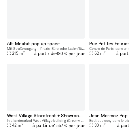
Alt-Moabit pop up space
Mit Straßenzugang – Praxis, Büro oder Ladenfläche in Moabit
2
2
à partir de
à part
par jour
215
m
62
m
480 €
West Village Storefront + Showroom Gallery—Sunlit + Design Led
Jean Mermoz Pop 
In a landmarked West Village building (Greenwich Village Historic District), this design‑led minimalist, 450‑sf corner gallery and lighting showroom offers large windows with Shade Store curtains in
2
2
à partir de
à part
par jour
42
m
30
m
1 557 €