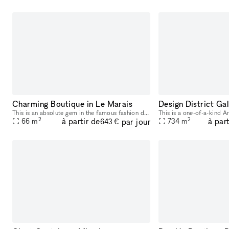
Charming Boutique in Le Marais
Design District Ga
This is an absolute gem in the famous fashion district Le Marais. It's full of character but can fit every brand because of it's stylish touch and perfect floor-plan. With a lovely façade and a larg
2
2
à partir de
à part
par jour
66
m
734
m
643 €