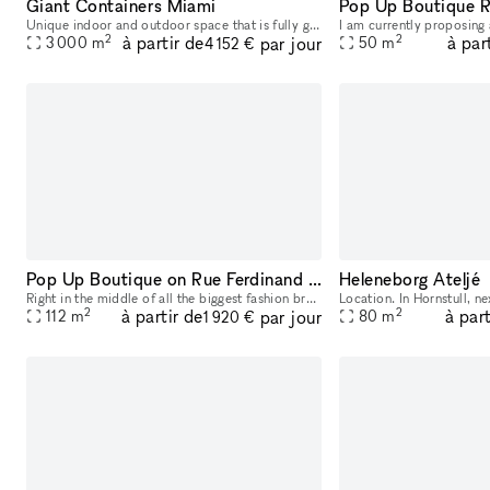
Giant Containers Miami
Pop Up Boutique R
Unique indoor and outdoor space that is fully gated, well lit and amazing for events near Wynwood, Miami.
2
2
à partir de
à par
par jour
3 000
m
50
m
4 152 €
Pop Up Boutique on Rue Ferdinand Duval
Heleneborg Ateljé
Right in the middle of all the biggest fashion brands in the famous retail area Le Marais​,​ you find yourself in this spectacular retail space that is one of the few pop-up spaces in the popular are
2
2
à partir de
à part
par jour
112
m
80
m
1 920 €