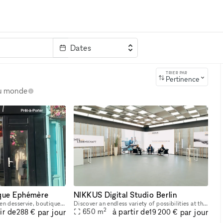
Dates
clé
TRIER PAR
Pertinence
au monde
ique Ephémère
NIKKUS Digital Studio Berlin
Au coeur de Paris, très bien desservie, boutique atypique
Discover an endless variety of possibilities at the NIKKUS Digital Studio Berlin to make your event an impressive experience for everyone involved. Expect 650 square meters with state-of-the-art tech
2
ir de
à partir de
par jour
par jour
650
m
288 €
19 200 €