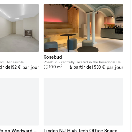
Rosebud
ol. Accessible
Rosebud - centrally located in the Rosenhöfe Berlin Mitte - between Hackescher Markt and Weinmeisterstraße. Our event space offers plenty of room for many different occasions. We’ve had requests rang
2
tir de
à partir de
par jour
par jour
100
m
192 €
1 530 €
Iconic Retail Pop-Up on Windward Ave
Linden NJ High Tech Office Space