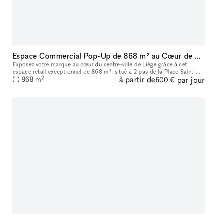
Espace Commercial Pop-Up de 868 m² au Cœur de Liège, Passage Piéton Premium (Place Saint-Lambert)
Exposez votre marque au cœur du centre-ville de Liège grâce à cet
espace retail exceptionnel de 868 m², situé à 2 pas de la Place Saint-
2
à partir de
par jour
Lambert, dans un environnement à forte affluence. Idéal pour un
868
m
600 €