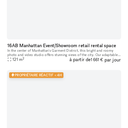
16AB Manhattan Event/Showroom retail rental space
In the center of Manhattan's Garment District, this bright and roomy
photo and video studio offers stunning views of the city. Our adaptable
2
à partir de
par jour
venue is tastefully furnished to accommodate a broad varie
121
m
1 661 €
PROPRIÉTAIRE RÉACTIF < 4H