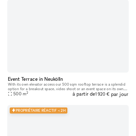
Event Terrace in Neukölln
With its own elevator access our 500 sqm rooftop terrace is a splendid
option for a breakout space, video shoot or an event space on its own.
2
à partir de
par jour
During summertimes the rooftop offers the perfect setting
500
m
1 920 €
PROPRIÉTAIRE RÉACTIF < 2H