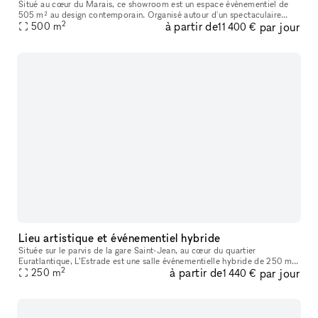
Situé au cœur du Marais, ce showroom est un espace événementiel de
505 m² au design contemporain. Organisé autour d'un spectaculaire
2
à partir de
par jour
atrium baigné de lumière naturelle, il propose des espaces modulab
500
m
11 400 €
Lieu artistique et événementiel hybride
Située sur le parvis de la gare Saint-Jean, au cœur du quartier
Euratlantique, L’Estrade est une salle événementielle hybride de 250 m²,
2
à partir de
par jour
pensée pour accueillir tous types d’événements professionnels
250
m
1 440 €