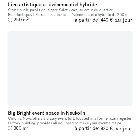
Lieu artistique et événementiel hybride
Située sur le parvis de la gare Saint-Jean, au cœur du quartier
Euratlantique, L’Estrade est une salle événementielle hybride de 250 m²,
2
à partir de
par jour
pensée pour accueillir tous types d’événements professionnels
250
m
1 440 €
Big Bright event space in Neukölln
Colonia Nova offers a classy event loft, located in a former cash register
factory building, provides all you need to make your event a major
2
à partir de
par jour
success. The loft includes a 30 sqm custom-made bar area,
380
m
1 920 €