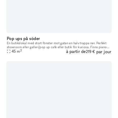
Pop ups på söder
En butikslokal med stort fönster mot gatan en halv trappa ner. Perfekt
showroom eller galleri/pop up cafe eller butik för kuriosa. Finns piano
2
à partir de
par jour
för mindre akustiska konserter och bjudningar.
45
m
219 €