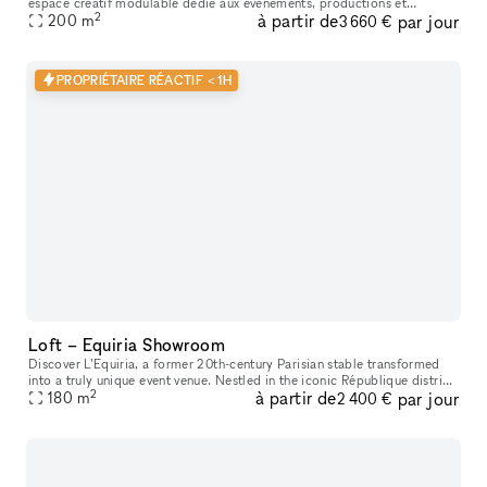
espace créatif modulable dédié aux événements, productions et
2
à partir de
par jour
activations de marque. Niché en fond de cour, ce showroom de 200 m²
200
m
3 660 €
PROPRIÉTAIRE RÉACTIF < 1H
Loft – Equiria Showroom
Discover L’Equiria, a former 20th-century Parisian stable transformed
into a truly unique event venue. Nestled in the iconic République district,
2
à partir de
par jour
this historic space has been carefully restored to of
180
m
2 400 €