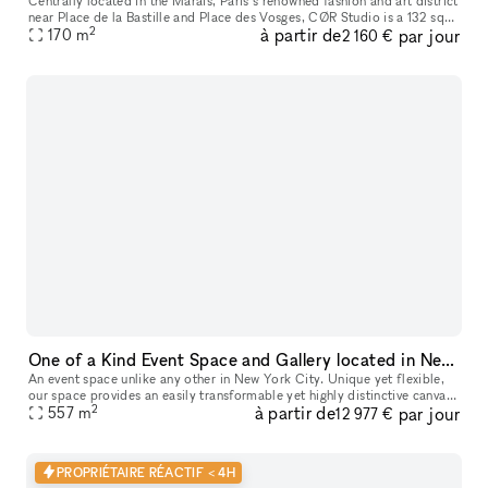
Centrally located in the Marais, Paris’s renowned fashion and art district
near Place de la Bastille and Place des Vosges, CØR Studio is a 132 sqm
2
à partir de
par jour
gallery space with an additional 30 sqm basement. De
170
m
2 160 €
One of a Kind Event Space and Gallery located in New York City's Historic West Village
An event space unlike any other in New York City. Unique yet flexible,
our space provides an easily transformable yet highly distinctive canvas
2
à partir de
par jour
557
m
for any event. Our space has 3 distinct venues, a 10
12 977 €
PROPRIÉTAIRE RÉACTIF < 4H