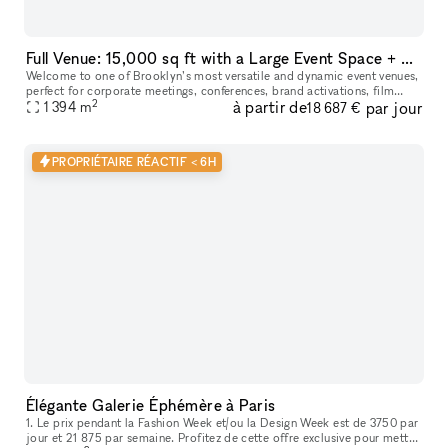
Full Venue: 15,000 sq ft with a Large Event Space + 5 Breakout Rooms in Greenpoint, Brooklyn
Welcome to one of Brooklyn’s most versatile and dynamic event venues,
perfect for corporate meetings, conferences, brand activations, film
2
à partir de
par jour
screenings, creative productions, and private events. Spanni
1 394
m
18 687 €
PROPRIÉTAIRE RÉACTIF < 6H
Élégante Galerie Éphémère à Paris
1. Le prix pendant la Fashion Week et/ou la Design Week est de 3750 par
jour et 21 875 par semaine. Profitez de cette offre exclusive pour mettre