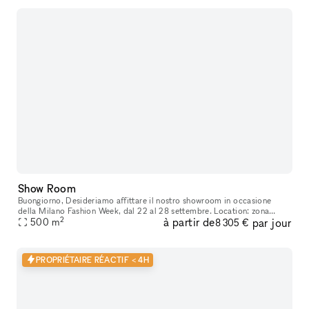
Show Room
Buongiorno, Desideriamo affittare il nostro showroom in occasione
della Milano Fashion Week, dal 22 al 28 settembre. Location: zona
2
à partir de
par jour
500
m
Repubblica, in pieno centro a Milano Superficie: 700 mq totali, d
8 305 €
PROPRIÉTAIRE RÉACTIF < 4H