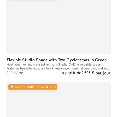
Flexible Studio Space with Two Cycloramas in Greenpoint, Brooklyn
Host your next intimate gathering in Studio C+D, a versatile space
featuring beautiful exposed brick, expansive industrial windows, and two
2
à partir de
par jour
pre-lit cycloramas ready to capture every moment. Perfect f
232
m
2 595 €
PROPRIÉTAIRE RÉACTIF < 1H