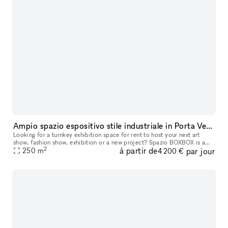
Ampio spazio espositivo stile industriale in Porta Venezia Milano
Looking for a turnkey exhibition space for rent to host your next art
show, fashion show, exhibition or a new project? Spazio BOXBOX is a
2
à partir de
par jour
new street-level open space located in Milano Porta Venezia.
250
m
4 200 €