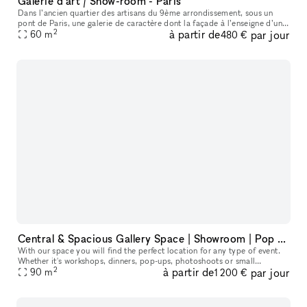
Galerie d'art / Show-room - Paris
Dans l’ancien quartier des artisans du 9ème arrondissement, sous un
pont de Paris, une galerie de caractère dont la façade à l’enseigne d’un
2
à partir de
par jour
caviste de la fin du 19ème siècle a été restaurée dans le
60
m
480 €
Central & Spacious Gallery Space | Showroom | Pop Up Location
With our space you will find the perfect location for any type of event.
Whether it's workshops, dinners, pop-ups, photoshoots or small
2
à partir de
par jour
90
m
gatherings. Our venue is located on Karl-Marx-Allee, in Berlin
1 200 €