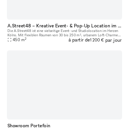
A.Street48 – Kreative Event- & Pop-Up Location im Belgischen Viertel Köln
Die A.Street48 ist eine vielseitige Event- und Studiolocation im Herzen
Kölns. Mit flexiblen Räumen von 30 bis 250 m², urbanem Loft-Charme
2
à partir de
par jour
und moderner Ausstattung eignet sie sich perfekt für Pop-Ups
450
m
1 200 €
Showroom Portefoin