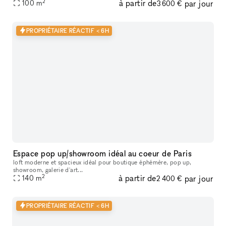
2
à partir de
par jour
en valeur votre showroom éphémère au cœur du Marais,
100
m
3 600 €
PROPRIÉTAIRE RÉACTIF < 6H
Espace pop up/showroom idéal au coeur de Paris
loft moderne et spacieux idéal pour boutique éphémère, pop up,
showroom, galerie d'art...
2
à partir de
par jour
140
m
2 400 €
PROPRIÉTAIRE RÉACTIF < 6H