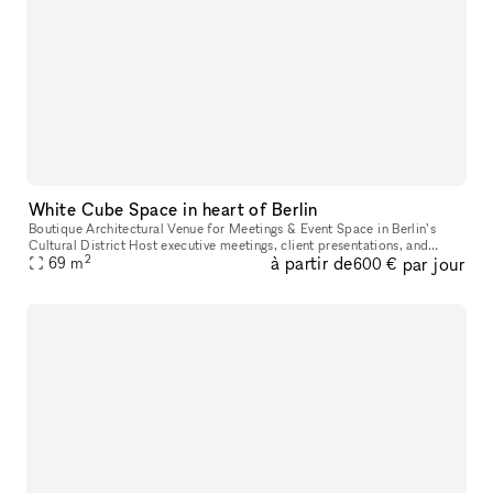
White Cube Space in heart of Berlin
Boutique Architectural Venue for Meetings & Event Space in Berlin’s
Cultural District Host executive meetings, client presentations, and
2
à partir de
par jour
leadership workshops in a distinctive architectural gallery s
69
m
600 €