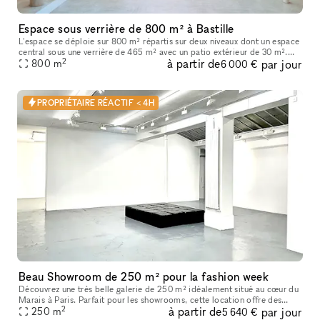
Espace sous verrière de 800 m² à Bastille
L'espace se déploie sur 800 m² répartis sur deux niveaux dont un espace
central sous une verrière de 465 m² avec un patio extérieur de 30 m².
2
à partir de
par jour
Vous trouverez en pièce jointe une présentation détaillée
800
m
6 000 €
PROPRIÉTAIRE RÉACTIF < 4H
Beau Showroom de 250 m² pour la fashion week
Découvrez une très belle galerie de 250 m² idéalement situé au cœur du
Marais à Paris. Parfait pour les showrooms, cette location offre des
2
à partir de
par jour
caractéristiques uniques telles que de hauts plafonds, des
250
m
5 640 €