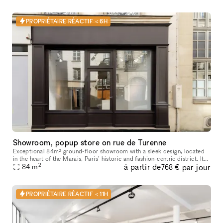
PROPRIÉTAIRE RÉACTIF < 6H
Showroom, popup store on rue de Turenne
Exceptional 84m² ground-floor showroom with a sleek design, located
in the heart of the Marais, Paris’ historic and fashion-centric district. Its
2
à partir de
par jour
prime location and flexible layout make it ideal for
84
m
768 €
PROPRIÉTAIRE RÉACTIF < 11H