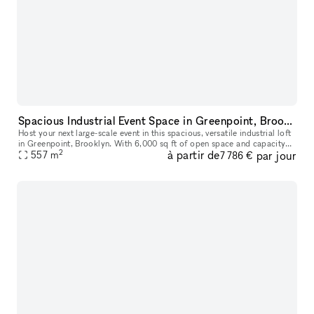
Spacious Industrial Event Space in Greenpoint, Brooklyn
Host your next large-scale event in this spacious, versatile industrial loft
in Greenpoint, Brooklyn. With 6,000 sq ft of open space and capacity
2
à partir de
par jour
for up to 400 guests, this venue is ideal for expos,
557
m
7 786 €