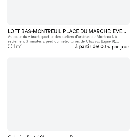
LOFT BAS-MONTREUIL PLACE DU MARCHE: EVENT EXPO SHOOTING SHOWROOM
Au cœur du vibrant quartier des ateliers d’artistes de Montreuil, à
seulement 3 minutes à pied du métro Croix de Chavaux (Ligne 9),
2
à partir de
par jour
découvrez ce Loft unique sur une surface 186m² sur 2 niveaux , nich
1
m
600 €