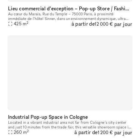
Lieu commercial d’exception – Pop-up Store / Fashion Week – Paris 3ᵉ
Au cœur du Marais, Rue du Temple – 75003 Paris, à proximité
immédiate de l’hôtel Sinner, dans un environnement dynamique, ultra
2
à partir de
par jour
commerçant et créatif, entouré de marques de mode reconnues,
425
m
12 000 €
concept-st
Industrial Pop-up Space in Cologne
Located in a vibrant industrial area not far from Cologne’s city center
and just 10 minutes from the trade fair, this versatile showroom space is
2
à partir de
par jour
ideal for showcasing fashion, luxury goods, or art in
260
m
1 200 €