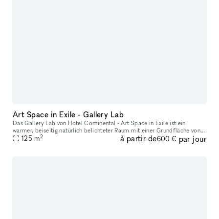
Art Space in Exile - Gallery Lab
Das Gallery Lab von Hotel Continental - Art Space in Exile ist ein
warmer, beiseitig natürlich belichteter Raum mit einer Grundfläche von
2
à partir de
par jour
125qm und einer Deckenhöhe von 3.50 Metern. Gelegen in einer
125
m
600 €