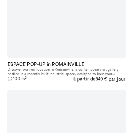
ESPACE POP-UP in ROMAINVILLE
Discover our new location in Romainville, a contemporary art gallery
nestled in a recently built industrial space, designed to host your
2
à partir de
par jour
ephemeral projects. Situated just a few minutes from the Bobig
100
m
840 €