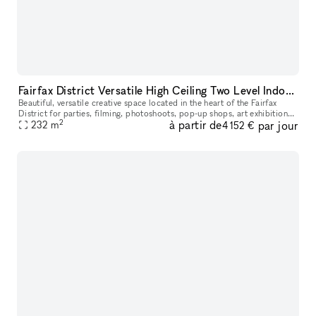
Fairfax District Versatile High Ceiling Two Level Indoor/ Outdoor Party Film Photo Space
Beautiful, versatile creative space located in the heart of the Fairfax
District for parties, filming, photoshoots, pop-up shops, art exhibitions,
2
à partir de
par jour
232
m
and a variety of events. The details below are for
4 152 €