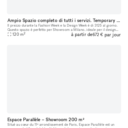
Ampio Spazio completo di tutti i servizi. Temporary showroom / Yoga / Exibition / Shooting fotografici. Disponibile per Fuori Salone - Fashion week
Il prezzo durante la Fashion Week e la Design Week è di 3125 al giorno.
Questo spazio è perfetto per Showroom a Milano, ideale per il design
2
à partir de
par jour
della moda, le installazioni d'arte e molto altro. Situato
120
m
672 €
Espace Parallèle – Showroom 200 m²
Situé au cœur du 11ᵉ arrondissement de Paris, Espace Parallèle est un