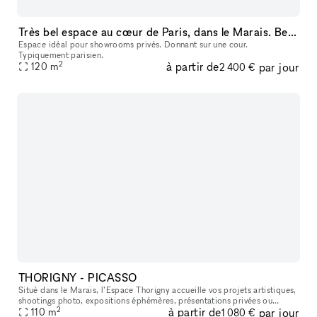
Très bel espace au cœur de Paris, dans le Marais. Beaucoup de charme.
Espace idéal pour showrooms privés. Donnant sur une cour.
Typiquement parisien.
2
à partir de
par jour
120
m
2 400 €
THORIGNY - PICASSO
Situé dans le Marais, l’Espace Thorigny accueille vos projets artistiques,
shootings photo, expositions éphémères, présentations privées ou
2
à partir de
par jour
événements créatifs dans un cadre sobre, élégant et modulab
110
m
1 080 €