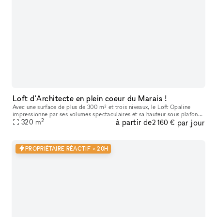
Loft d'Architecte en plein coeur du Marais !
Avec une surface de plus de 300 m² et trois niveaux, le Loft Opaline
impressionne par ses volumes spectaculaires et sa hauteur sous plafond
2
à partir de
par jour
320
m
de 7 mètres. Ici, le cachet historique dialogue avec un lu
2 160 €
PROPRIÉTAIRE RÉACTIF < 20H