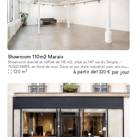
Showroom 110m2 Marais
Showroom discret et raffiné de 116 m2, situé au 147 rue du Temple –
75003 PARIS, en fond de cour. Dans un pur style industriel avec ses murs
2
à partir de
par jour
blancs et son sol en béton, il bénéficie d’une lumière du
120
m
1 320 €