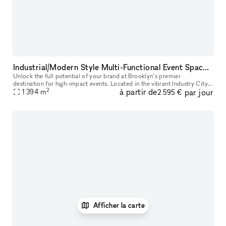
Industrial/Modern Style Multi-Functional Event Space & Content Studio in the Heart of Brooklyn
Unlock the full potential of your brand at Brooklyn’s premier
destination for high-impact events. Located in the vibrant Industry City,
2
à partir de
par jour
our 15,000 sq. ft. Content Hub offers an unparalleled environme
1 394
m
2 595 €
Afficher la carte