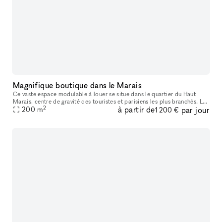
Magnifique boutique dans le Marais
Ce vaste espace modulable à louer se situe dans le quartier du Haut
Marais, centre de gravité des touristes et parisiens les plus branchés. Les
2
à partir de
par jour
boutiques y sont pointues, les bars et restaurants, con
200
m
1 200 €