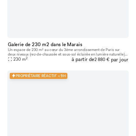
Galerie de 230 m2 dans le Marais
Un espace de 230 m² au cœur du 3ème arrondissement de Paris sur
deux niveaux (rez-de-chaussée et sous-sol éclairée en lumière naturelle) .
2
à partir de
par jour
Avec son style minimaliste et ses lignes épurées, ce lieu ba
230
m
2 880 €
PROPRIÉTAIRE RÉACTIF < 9H