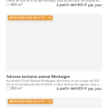
l'Hotel de Ville et la rue des Archives), vous accueil pour vos projets en
2
à partir de
par jour
tout genre : Shooting/tournage , défilé , showroom , pr
400
m
4 800 €
PROPRIÉTAIRE RÉACTIF < 1H
Adresse exclusive avenue Montaigne
Au numéro 53 de l'Avenue Montaigne, découvrez un lieu unique de 200
m2 et sa terrasse arborée de 60m2, à l'abri de tous les regards, sous une
2
à partir de
par jour
magnifique verrière dans un écrin de verdure tropicale.
260
m
6 600 €
PROPRIÉTAIRE RÉACTIF < 1H