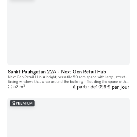
Sankt Paulsgatan 22A - Next Gen Retail Hub
Next Gen Retail Hub A bright, versatile 50 sqm space with large, street-
facing windows that wrap around the building—flooding the space with
2
à partir de
par jour
natural light and offering maximum visibility. Welcome to
52
m
1 096 €
PREMIUM