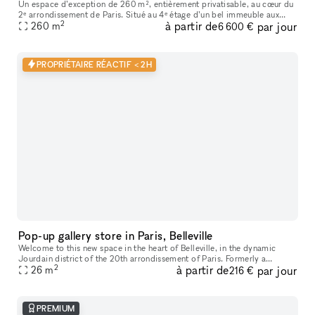
Un espace d’exception de 260 m², entièrement privatisable, au cœur du
2ᵉ arrondissement de Paris. Situé au 4ᵉ étage d’un bel immeuble aux
2
à partir de
par jour
grandes huisseries, ce nouvel espace entièrement vitré est ba
260
m
6 600 €
PROPRIÉTAIRE RÉACTIF < 2H
Pop-up gallery store in Paris, Belleville
Welcome to this new space in the heart of Belleville, in the dynamic
Jourdain district of the 20th arrondissement of Paris. Formerly a
2
à partir de
par jour
contemporary art gallery, this space has recently been renovated
26
m
216 €
PREMIUM