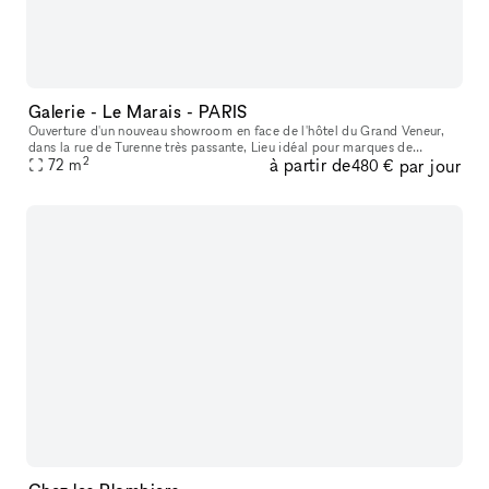
Galerie - Le Marais - PARIS
Ouverture d'un nouveau showroom en face de l'hôtel du Grand Veneur,
dans la rue de Turenne très passante, Lieu idéal pour marques de
2
à partir de
par jour
créateurs, boutique vintage, showroom, évènementiel, galeries d'a
72
m
480 €