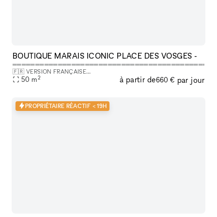
BOUTIQUE MARAIS ICONIC PLACE DES VOSGES -
═══════════════════════════════════════════
🇫🇷 VERSION FRANÇAISE
2
à partir de
par jour
═══════════════════════════════════════════
50
m
660 €
LÀ OÙ VOTRE ÉVÉNEMENT FAIT LA DIFFÉRENCE, On dit souvent que
la Place des Vosges a ce po
PROPRIÉTAIRE RÉACTIF < 19H