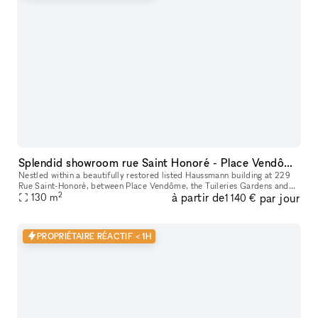
Splendid showroom rue Saint Honoré - Place Vendôme, in the heart of Paris fashion & culture district.
Nestled within a beautifully restored listed Haussmann building at 229
Rue Saint-Honoré, between Place Vendôme, the Tuileries Gardens and
2
à partir de
par jour
the Louvre, 229LAB offers one of Paris' most prestigious addr
130
m
1 140 €
PROPRIÉTAIRE RÉACTIF < 1H