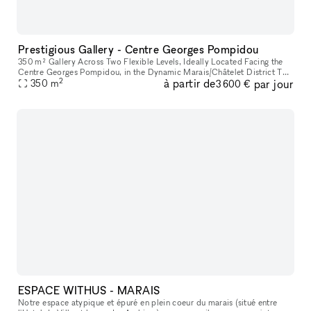
Prestigious Gallery - Centre Georges Pompidou
350 m² Gallery Across Two Flexible Levels, Ideally Located Facing the
Centre Georges Pompidou, in the Dynamic Marais/Châtelet District This
2
à partir de
par jour
exceptional space offers a modern, versatile environment,
350
m
3 600 €
ESPACE WITHUS - MARAIS
Notre espace atypique et épuré en plein coeur du marais (situé entre