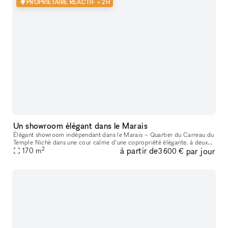
PROPRIÉTAIRE RÉACTIF < 2H
Un showroom élégant dans le Marais
Élégant showroom indépendant dans le Marais – Quartier du Carreau du
Temple Niché dans une cour calme d’une copropriété élégante, à deux
2
à partir de
par jour
pas du Carreau du Temple, ce bâtiment indépendant offre un ca
170
m
3 600 €