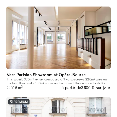
Vast Parisian Showroom at Opéra-Bourse
This superb 320m² venue, composed of two spaces—a 220m² area on
the first floor and a 100m² room on the ground floor—is available for
2
à partir de
par jour
short-term rental to host your Showrooms, Pop-Up Stores, Temporar
319
m
3 600 €
PREMIUM