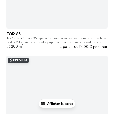
TOR 86
TOR86 is a 200+ sQM space for creative minds and brands on Torstr. in
Berlin Mitte. We host Events, pop-ups, retail experiences and live comms
2
à partir de
par jour
260
m
activities. Located in direct neighborhood to Supreme,
6 000 €
PREMIUM
Afficher la carte