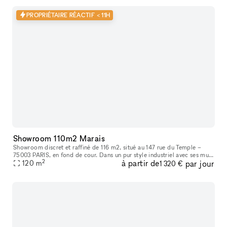
PROPRIÉTAIRE RÉACTIF < 11H
Showroom 110m2 Marais
Showroom discret et raffiné de 116 m2, situé au 147 rue du Temple –
75003 PARIS, en fond de cour. Dans un pur style industriel avec ses murs
2
à partir de
par jour
blancs et son sol en béton, il bénéficie d’une lumière du
120
m
1 320 €