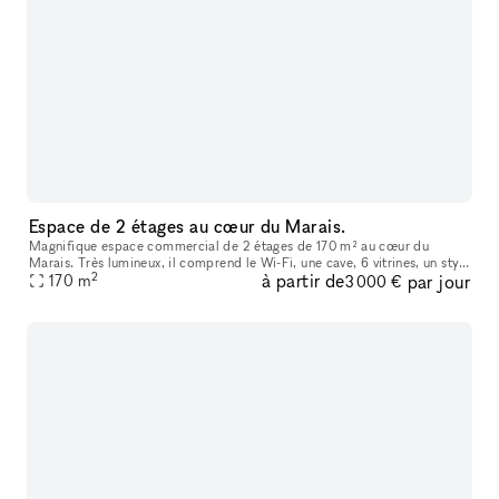
Espace de 2 étages au cœur du Marais.
Magnifique espace commercial de 2 étages de 170 m² au cœur du
Marais. Très lumineux, il comprend le Wi-Fi, une cave, 6 vitrines, un style
2
à partir de
par jour
Haussmannien, ainsi qu’un mini-kitchen et une toilet.
170
m
3 000 €