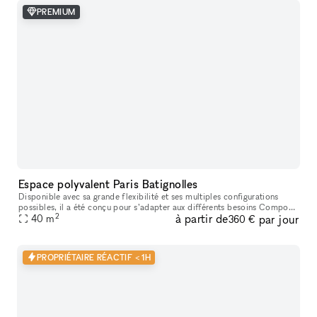
PREMIUM
Espace polyvalent Paris Batignolles
Disponible avec sa grande flexibilité et ses multiples configurations
possibles, il a été conçu pour s’adapter aux différents besoins Composé
2
à partir de
par jour
d’un showroom avec vitrine sur rue et un bar/caisse cen
40
m
360 €
PROPRIÉTAIRE RÉACTIF < 1H