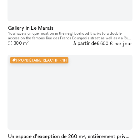
Gallery in Le Marais
You have a unique location in the neighborhood thanks to a double
access on the famous Rue des Francs Bourgeois street as well as via Rue
2
à partir de
par jour
de Turenne, offering a 300m² space that can divided according
300
m
6 600 €
PROPRIÉTAIRE RÉACTIF < 1H
Un espace d’exception de 260 m², entièrement privatisable, au cœur du 2ᵉ arrondissement de Paris