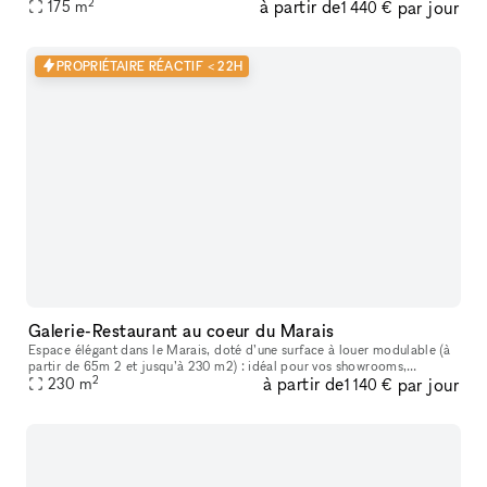
2
à partir de
par jour
Honoré, l’espace dispose d’une adresse unique à côté des hôtel
175
m
1 440 €
PROPRIÉTAIRE RÉACTIF < 22H
Galerie-Restaurant au coeur du Marais
Espace élégant dans le Marais, doté d’une surface à louer modulable (à
partir de 65m 2 et jusqu’à 230 m2) : idéal pour vos showrooms,
2
à partir de
par jour
vernissages, événements à l’occasion de la Fashion Week, lancemen
230
m
1 140 €