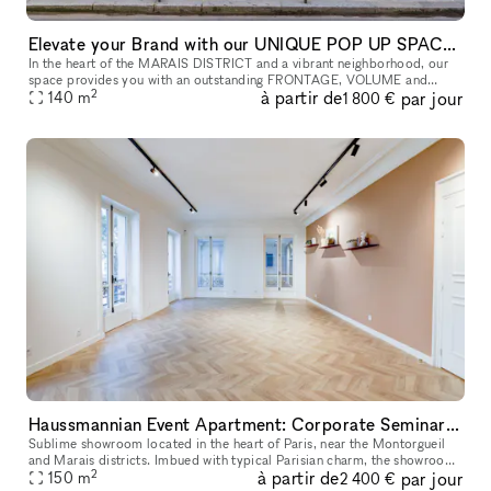
Elevate your Brand with our UNIQUE POP UP SPACE in PARIS Marais
In the heart of the MARAIS DISTRICT and a vibrant neighborhood, our
space provides you with an outstanding FRONTAGE, VOLUME and
2
à partir de
par jour
140
m
ARCHITECTURE. The location is very interesting as it is on a real sho
1 800 €
Haussmannian Event Apartment: Corporate Seminars, Conferences, Showrooms...
Sublime showroom located in the heart of Paris, near the Montorgueil
and Marais districts. Imbued with typical Parisian charm, the showroom
2
à partir de
par jour
offers an incomparable showcase. You can rent it to highlig
150
m
2 400 €