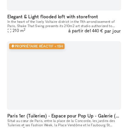
Elegant & Light flooded loft with storefront
In the heart of the lively Voltaire district in the 11th arrondissement of
Paris, Shake That Swing presents its 210m2 art studio authorized to
2
à partir de
par jour
receive the public (E.R.P french norm) It is in a light-
210
m
1 440 €
PROPRIÉTAIRE RÉACTIF < 15H
Paris 1er (Tuileries) - Espace pour Pop Up - Galerie (140 m2 + Sous sol 35 m2)
Situé au cœur de Paris, entre la place de la Concorde, les jardins des
Tuileries et ses Fashion Week, la Place Vendôme et le Faubourg St