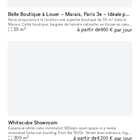
Belle Boutique à Louer – Marais, Paris 3e – Idéale pour Pop-Up Stores et Événements
Nous proposons à la location une superbe boutique de 55 m² dans le
Marais. Cette boutique, baignée de lumière naturelle, se trouve au cœur
2
à partir de
par jour
55
m
du Marais, un quartier très prisé et dynamique. Idéale pou
960 €
Whitecube Showroom
Expansive white cube minimalist 300sqm open space in a newly
renovated historical building from the 1920s. Street level entrance, high
2
à partir de
par jour
ceilings, pristine interior and adjustable layout make it idea
300
m
4 200 €