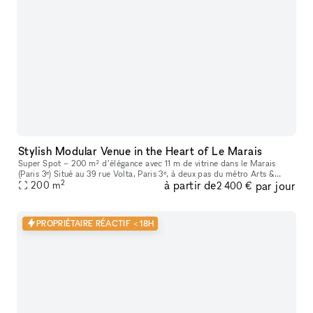
Stylish Modular Venue in the Heart of Le Marais
Super Spot – 200 m² d’élégance avec 11 m de vitrine dans le Marais
(Paris 3ᵉ) Situé au 39 rue Volta, Paris 3ᵉ, à deux pas du métro Arts &
2
à partir de
par jour
Métiers, Super Spot est l’adresse idéale pour vos pop-up sto
200
m
2 400 €
PROPRIÉTAIRE RÉACTIF < 18H