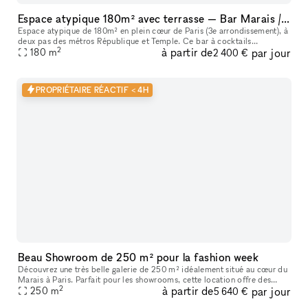
Espace atypique 180m² avec terrasse — Bar Marais / République — Showroom, shooting, pop-up restaurant, défilé
Espace atypique de 180m² en plein cœur de Paris (3e arrondissement), à
deux pas des métros République et Temple. Ce bar à cocktails
2
à partir de
par jour
centenaire fondé en 1923 offre un cadre unique et scénographiable p
180
m
2 400 €
PROPRIÉTAIRE RÉACTIF < 4H
Beau Showroom de 250 m² pour la fashion week
Découvrez une très belle galerie de 250 m² idéalement situé au cœur du
Marais à Paris. Parfait pour les showrooms, cette location offre des
2
à partir de
par jour
caractéristiques uniques telles que de hauts plafonds, des
250
m
5 640 €