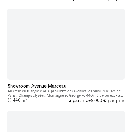
Showroom Avenue Marceau
Au cœur du triangle d'or, à proximité des avenues les plus luxueuses de
Paris : Champs Elysées, Montaigne et George V. 440 m2 de bureaux au
2
à partir de
par jour
1er étage d'un immeuble haussmannien. A quelques minutes à
440
m
9 000 €