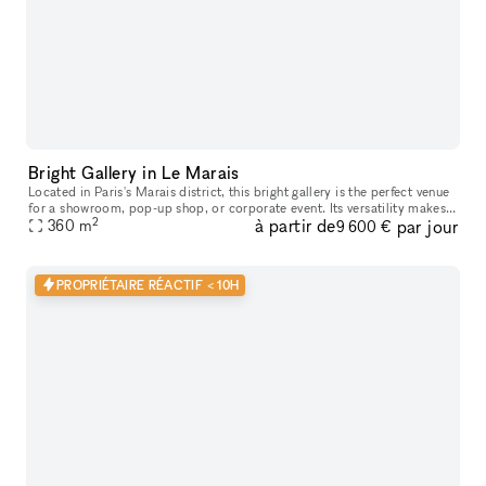
Bright Gallery in Le Marais
Located in Paris's Marais district, this bright gallery is the perfect venue
for a showroom, pop-up shop, or corporate event. Its versatility makes
2
à partir de
par jour
it an ideal choice for temporary events such as pop
360
m
9 600 €
PROPRIÉTAIRE RÉACTIF < 10H