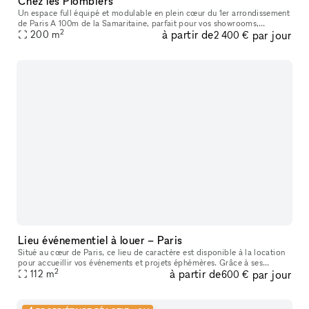
Chez les Plombiers
Un espace full équipé et modulable en plein cœur du 1er arrondissement
de Paris A 100m de la Samaritaine, parfait pour vos showrooms,
2
à partir de
par jour
présentations presse, pop-up, défilés, expositions ou tournages.
200
m
2 400 €
Lieu événementiel à louer – Paris
Situé au cœur de Paris, ce lieu de caractère est disponible à la location
pour accueillir vos événements et projets éphémères. Grâce à ses
2
à partir de
par jour
grandes vitrines d’angle, sa belle luminosité, ses poutres
112
m
600 €