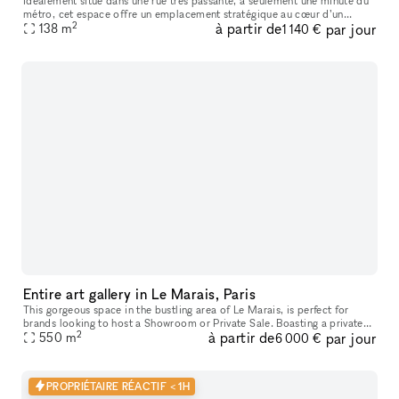
Idéalement situé dans une rue très passante, à seulement une minute du
métro, cet espace offre un emplacement stratégique au cœur d’un
2
à partir de
par jour
138
m
quartier dynamique et recherché. La boutique de 90 m² bénéficie
1 140 €
Entire art gallery in Le Marais, Paris
This gorgeous space in the bustling area of Le Marais, is perfect for
brands looking to host a Showroom or Private Sale. Boasting a private
2
à partir de
par jour
entrance that creates a well-lit ambiance. With a trendy m
550
m
6 000 €
PROPRIÉTAIRE RÉACTIF < 1H