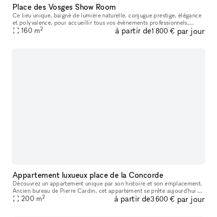
Place des Vosges Show Room
Ce lieu unique, baigné de lumière naturelle, conjugue prestige, élégance
et polyvalence, pour accueillir tous vos événements professionnels,
2
à partir de
par jour
privés ou créatifs. Que vous soyez à la recherche d’un lie
160
m
1 800 €
Appartement luxueux place de la Concorde
Découvrez un appartement unique par son histoire et son emplacement.
Ancien bureau de Pierre Cardin, cet appartement se prête aujourd'hui à
2
à partir de
par jour
l'organisation de vos événements prestigieux. Idéalement pl
200
m
3 600 €