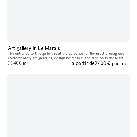
Art gallery in Le Marais
The entrance to this gallery is at the epicenter of the most prestigious
contemporary art galleries, design boutiques, and fashion in the Marais.
2
à partir de
par jour
On 302 sq m with an exit to 3 impasse Saint-Claude u
400
m
2 400 €