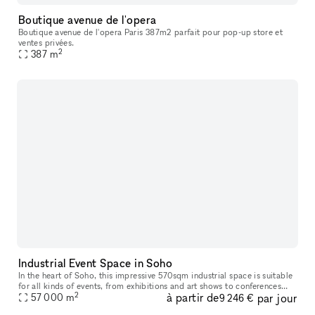
Boutique avenue de l'opera
Boutique avenue de l'opera Paris 387m2 parfait pour pop-up store et
ventes privées.
2
387
m
Industrial Event Space in Soho
In the heart of Soho, this impressive 570sqm industrial space is suitable
for all kinds of events, from exhibitions and art shows to conferences
2
à partir de
par jour
and presentations, fashion shows and press days to lau
57 000
m
9 246 €