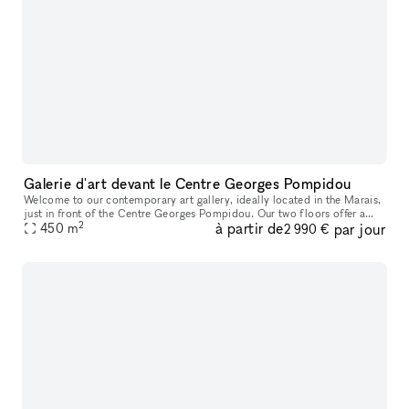
Galerie d'art devant le Centre Georges Pompidou
Welcome to our contemporary art gallery, ideally located in the Marais,
just in front of the Centre Georges Pompidou. Our two floors offer a
2
à partir de
par jour
versatile and modern space, perfect for pop-up stores or e
450
m
2 990 €