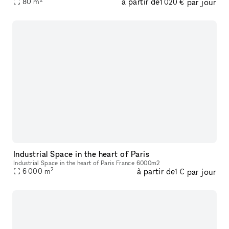
à partir de
par jour
Cet espace polyvalent offre une variété d'options pour
80
m
1 020 €
Industrial Space in the heart of Paris
Industrial Space in the heart of Paris France 6000m2
2
à partir de
par jour
6 000
m
1 €