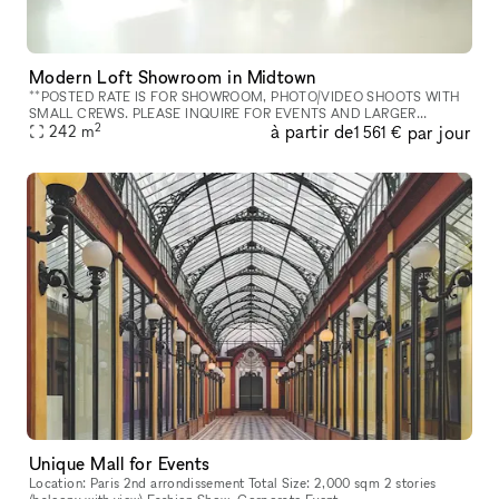
Modern Loft Showroom in Midtown
**POSTED RATE IS FOR SHOWROOM, PHOTO/VIDEO SHOOTS WITH
SMALL CREWS. PLEASE INQUIRE FOR EVENTS AND LARGER
2
à partir de
par jour
PRODUCTIONS. NO ALCOHOL PERMITTED.** This is a Photo and
242
m
1 561 €
Video Studio, Location rental, and S
Unique Mall for Events
Location: Paris 2nd arrondissement Total Size: 2,000 sqm 2 stories