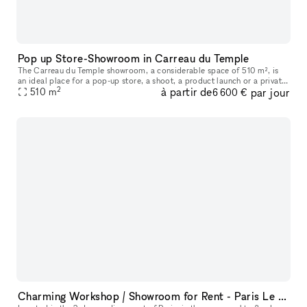
Pop up Store-Showroom in Carreau du Temple
The Carreau du Temple showroom, a considerable space of 510 m², is
an ideal place for a pop-up store, a shoot, a product launch or a private
2
à partir de
par jour
510
sale. It has the distinction of being divisible into 3 se
m
6 600 €
Charming Workshop / Showroom for Rent - Paris Le Marais