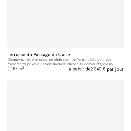
Terrasse du Passage du Caire
Découvrez notre terrasse, en plein cœur de Paris, idéale pour vos
événements privés ou professionnels. Nichée au dernier étage d'un
2
à partir de
par jour
immeuble typiquement parisien, cette terrasse chaleureuse et végét
67
m
2 040 €