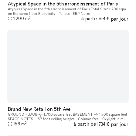
Atypical Space in the 5th arrondissement of Paris
Atypical Space in the 5th arrondissement of Paris Total Size: 1,200 sqm
on the same floor Electricity - Toilets - ERP Norm
2
à partir de
par jour
1 200
m
1 €
Brand New Retail on 5th Ave
GROUND FLOOR +/- 1,700 square feet BASEMENT +/- 1,700 square feet
SPACE NOTES - 16? foot ceiling heights - Column-free - Skylight in rear
2
à partir de
par jour
158
m
to maximize natural light - All uses considered FRONTAGE +/
1 734 €