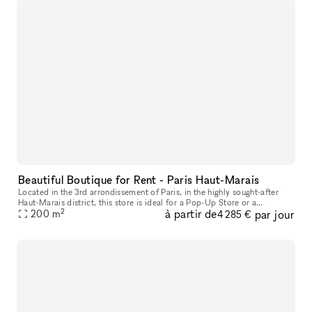
Beautiful Boutique for Rent - Paris Haut-Marais
Located in the 3rd arrondissement of Paris, in the highly sought-after
Haut-Marais district, this store is ideal for a Pop-Up Store or a
2
à partir de
par jour
200
m
Showroom. With an area of ??200 sqm spread over 2 levels in a
4 285 €