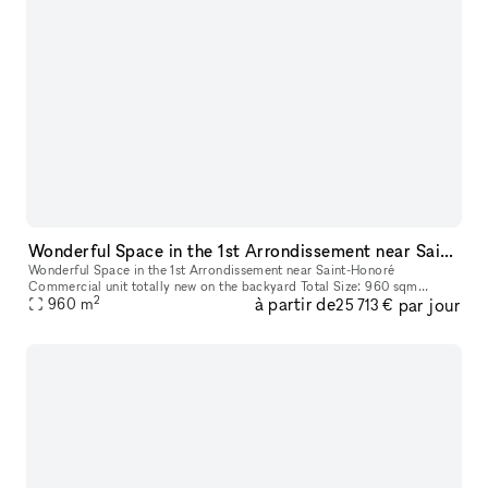
Wonderful Space in the 1st Arrondissement near Saint-Honoré
Wonderful Space in the 1st Arrondissement near Saint-Honoré
Commercial unit totally new on the backyard Total Size: 960 sqm
2
à partir de
par jour
Groundfloor: 480 sqm Basement: 480 sqm Great volume, interior lift
960
m
25 713 €
and ca