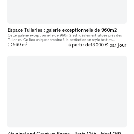
Espace Tuileries : galerie exceptionnelle de 960m2
Cette galerie exceptionnelle de 960m2 est idéalement située près des
Tuileries. Ce lieu unique combine à la perfection un style brut et
2
à partir de
par jour
960
m
industriel avec une luminosité remarquable. Les murs bruts et
18 000 €
Atypical and Creative Space - Paris 12th - Ideal Offices / Shooting / Filming / Immersive Experience