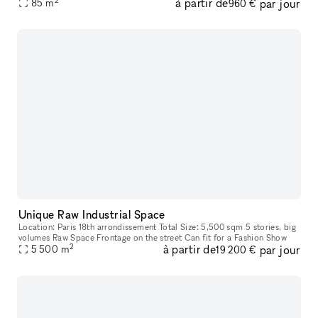
à partir de
par jour
outside. Perfect for hosting all types of events—fash
85
m
960 €
Unique Raw Industrial Space
Location: Paris 18th arrondissement Total Size: 5,500 sqm 5 stories, big
volumes Raw Space Frontage on the street Can fit for a Fashion Show
2
à partir de
par jour
5 500
m
19 200 €