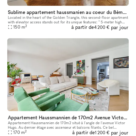
Sublime appartement haussmanien au coeur du 8ème arrondissement
Located in the heart of the Golden Triangle, this second-floor apartment
with elevator access stands out for its unique features: * 5-meter high
2
à partir de
par jour
ceilings that create an airy and bright space. * Herri
150
m
4 200 €
Appartement Haussmannien de 170m2 Avenue Victor Hugo
Appartement Haussmannien de 170m2 situé à l'angle de l'avenue Victor
Hugo. Au dernier étage avec ascenseur et balcons filants. Ce bel
2
à partir de
par jour
appartement traversant de trois chambres possède tous les plus be
170
m
1 200 €