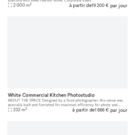
(balcony with view) Fashion Show, Corporate Event
2
à partir de
par jour
2 000
m
19 200 €
White Commercial Kitchen Photostudio
ABOUT THE SPACE Designed by a food photographer, this venue was
specially built and furnished for maximum efficiency for photo and
2
à partir de
par jour
video shoots. Rental includes extensive kitchen appliances, kitchenw
232
m
1 666 €