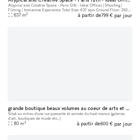
Atypical and Creative Space - Paris 12th - Ideal Offices / Shooting /
Filming / Immersive Experience Total Size: 637 sqm Ground Floor: 392
2
à partir de
par jour
637
m
sqm 1st Floor: 89 sqm Basement: 99 sqm Mezzanine: 57 sqm E
799 €
grande boutique beaux volumes au coeur de arts et métiers paris 3e
Situé au milieu d'une rue passante et animée du haut-marais (galeries
d'art, boutiques de mode etc..)
2
à partir de
par jour
80
m
600 €