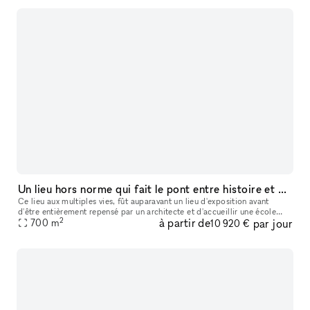
Un lieu hors norme qui fait le pont entre histoire et modernité
Ce lieu aux multiples vies, fût auparavant un lieu d'exposition avant
d'être entièrement repensé par un architecte et d'accueillir une école
2
à partir de
par jour
700
m
spécialisée dans le business et la data. Au sein du quart
10 920 €