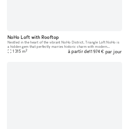
NoHo Loft with Rooftop
Nestled in the heart of the vibrant NoHo District, Triangle Loft NoHo is
a hidden gem that perfectly marries historic charm with modern
2
à partir de
par jour
elegance. Housed on the seventh floor, and rooftop, of a beauti
1 315
m
11 974 €