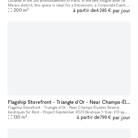
Located in the 3rd arrondissement of Paris, in the very sought-after Le
Marais district, this space is ideal for a Showroom, a Corporate Event, a
2
à partir de
par jour
200
m
Filming, a Photo Shoot, or a private sale. With a to
4 285 €
Flagship Storefront - Triangle d'Or - Near Champs-Élysées
Flagship Storefront - Triangle d'Or - Near Champs-Élysées Several
boutiques for Rent - Project September 2023 Boutique 1: Size: 213 sqm
2
à partir de
par jour
130
m
Ground Floor: 104 sqm Basement: 109 sqm Boutique 2: Size: 26
799 €