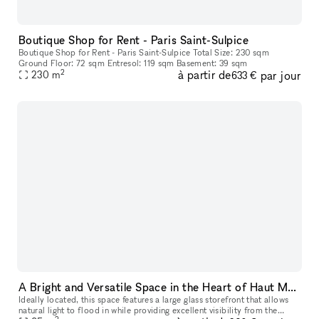
Boutique Shop for Rent - Paris Saint-Sulpice
Boutique Shop for Rent - Paris Saint-Sulpice Total Size: 230 sqm
Ground Floor: 72 sqm Entresol: 119 sqm Basement: 39 sqm
2
à partir de
par jour
230
m
633 €
A Bright and Versatile Space in the Heart of Haut Marais
Ideally located, this space features a large glass storefront that allows
natural light to flood in while providing excellent visibility from the
2