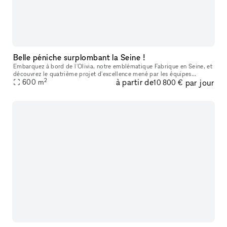
Belle péniche surplombant la Seine !
Embarquez à bord de l'Olivia, notre emblématique Fabrique en Seine, et
découvrez le quatrième projet d'excellence mené par les équipes
2
à partir de
par jour
aguerries de la Fabrique événementielle. Notre savoir-faire et n
600
m
10 800 €