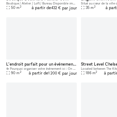
Boutique / Atelier / Loft / Bureau Disponible immédiatement Idéal pour un espace éphémère ou une boutique avec un atelier en sous-sol. Grande vitrine sur rue. Accès direct sur rue et deuxième ac
2
2
à partir de
à part
par jour
50
m
35
m
432 €
L’endroit parfait pour un événement à votre image
☕ Pourquoi organiser votre événement ici : On a trouvé le coffee shop qui cache bien son jeu. En journée, c'est l'endroit parfait pour un brunch d'équipe ou un apéro entre collègues, avec des cocktai
2
2
à partir de
à parti
par jour
90
m
186
m
1 200 €