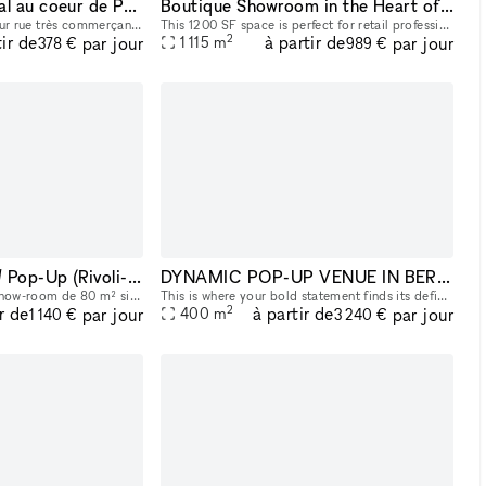
Espace pop Up idéal au coeur de Paris
Boutique Showroom in the Heart of Los Angeles
Très bel espace -45m²- sur rue très commerçante et très passante entre le Musée du Louvre, la fondation Cartier et la fondation Pinault et un niveau -1 pour stockage des marchandises. hauteur sous
This 1200 SF space is perfect for retail professionals looking for a temporary rental solution in the bustling commercial district of Los Angeles. Featuring two sky lights, 13'6" tall walls, adjustab
2
tir de
à partir de
par jour
par jour
1 115
m
378 €
989 €
Espace Showroom / Pop-Up (Rivoli-Louvre)
DYNAMIC POP-UP VENUE IN BERLIN // ROOFTOP & TERRACE AVAIL
Découvrir notre espace show-room de 80 m² situé en plein cœur du 1er arrondissement de Paris. Idéal pour des Showrooms, Pop-Up Store etc... L'espace est neuf, il a été rénové très récemment. Prix n
This is where your bold statement finds its definitive stage. Step beyond the mundane. [CORPUS] presents the LOBE Block, a unique brutalist architectural landmark with remarkable transformative power
2
r de
à partir de
par jour
par jour
400
m
1 140 €
3 240 €