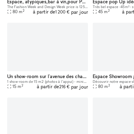
Espace, atypiques,bar à vin,pour Pop up etc..
The Fashion Week and Design Week price is 1250 per day. This versatile space in Paris is ideal for hosting a variety of events. Whether you're planning a pop-up shop, showroom, art exhibition, or cor
2
2
à partir de
à par
par jour
80
m
45
m
1 200 €
Un show-room sur l'avenue des champs Elysées
1 show-room de 15 m2 (photos à l’appui) - minimum 3j de location - 3 portants, 1 portant 50cm/50cm, 1 table à mettre à disposition -cible : cosmétique, mode, maquillage, bijoux. - si pas assez d
2
2
à partir de
à parti
par jour
15
m
80
m
216 €