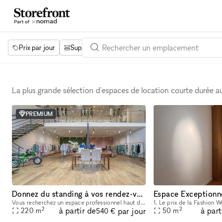
Prix par jour
Superficie
Projets
Équipements
Mot 
La plus grande sélection d'espaces de location courte durée 
PREMIUM
Donnez du standing à vos rendez-vous, un espace pensé pour convaincre
Vous recherchez un espace professionnel haut de gamme pour une activité temporaire ? Nous proposons à la location un showroom premium clé en main de 220 m2, entièrement modulable selon vos besoins.
2
2
à partir de
à part
par jour
220
m
50
m
540 €