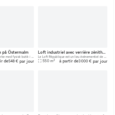
m på Östermalm
Loft industriel avec verrière zénithale
Vi är ett etablerat varumärke med fysisk butik i ett attraktivt läge på Grevgatan på Östermalm och söker nu ett kompletterande brand/koncept som tillfälligt vill dela butikslokal med oss, antingen i
Le Loft République est un lieu événementiel de 550m² situé au cœur du 11e arrondissement de Paris, à deux pas de la place de la République. Réparti sur 3 niveaux, cet espace atypique offre des volume
2
ir de
à partir de
par jour
par jour
550
m
548 €
3 000 €