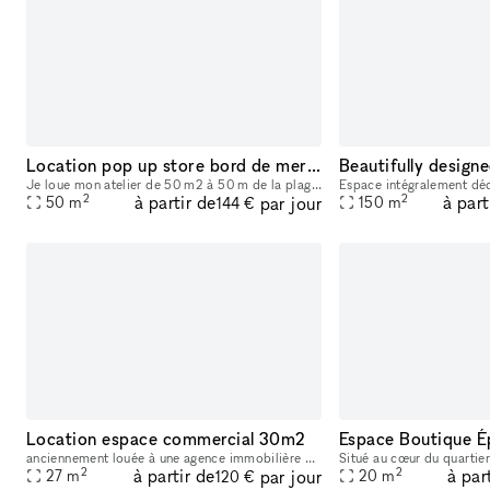
Location pop up store bord de mer Normandie
Je loue mon atelier de 50 m2 à 50 m de la plage de Trouville sur mer. De plein pied, avec 5 vitrines en angles donnant sur deux rues passantes. L'espace peut être divisé ou louer en totalité, a la jo
2
2
à partir de
à part
par jour
50
m
150
m
144 €
Location espace commercial 30m2
anciennement louée à une agence immobilière Local refait à neuf Présence wc et kitchenette Grande vitrine
2
2
à partir de
à par
par jour
27
m
20
m
120 €