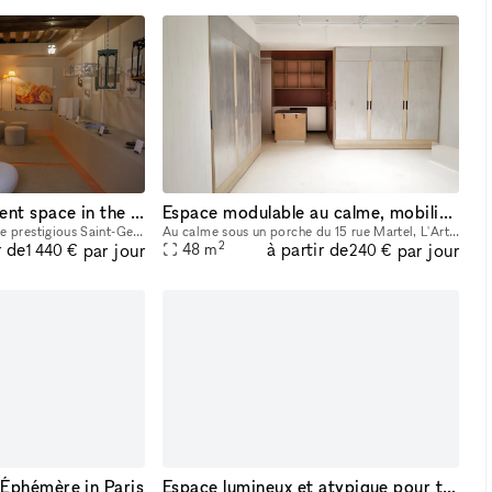
ATELIER + SPA: Event space in the heart of Paris, a place where you can blend your world with ours: the world of wellness
Espace modulable au calme, mobilier aluminium, Paris 10e
Located in the heart of the prestigious Saint-Germain-des-Prés district, just steps away from the famous Pont Neuf, we are delighted to present a charming 38 sqm ground-floor space where you can blen
Au calme sous un porche du 15 rue Martel, L'Art Room est un espace de 48 m² pensé par une artiste comme un lieu d'exposition à part. Murs blancs prêts à accrocher, sol avec un réagreage rose pale, be
2
r de
à partir de
par jour
par jour
48
m
1 440 €
240 €
Éphémère in Paris
Espace lumineux et atypique pour tournage, shooting & casting – idéal Fashion Week, pop-up stores & showrooms