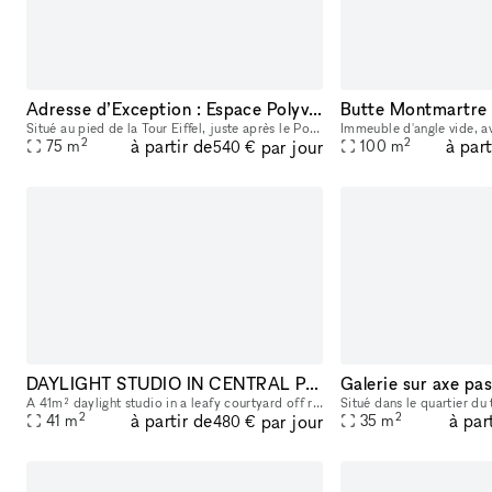
Adresse d’Exception : Espace Polyvalent au Pied de la Tour Eiffel (Pop UP, Bureaux, Séminaire, Galeries D'art)
Situé au pied de la Tour Eiffel, juste après le Pont de l’Alma, ce local rare dans le prestigieux 7ᵉ arrondissement de Paris offre une opportunité exceptionnelle pour accueillir vos projets professio
2
2
à partir de
à part
par jour
75
m
100
m
540 €
DAYLIGHT STUDIO IN CENTRAL PARIS
A 41m² daylight studio in a leafy courtyard off rue du Faubourg Poissonnière. No fixed lighting. Full creative freedom. ABOUT THE SPACE Located in a quiet courtyard in the 9th arrondissement, the st
2
2
à partir de
à par
par jour
41
m
35
m
480 €