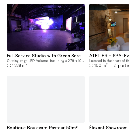
Full-Service Studio with Green Screen & LED Wall – Vehicle-Ready Space
Cutting-edge LED Volume- including a 27ft x 10 ft smoothly curved 4K LED Wall, and 12ft x 12ft LED Ceiling - both 1.9mm pitch LEDs 9x13' Green Cyc Wall - pre-lit available LED Volume can be used fo
2
2
à parti
1 338
m
100
m
Boutique Boulevard Pasteur 50m²
Élégant Showroom 