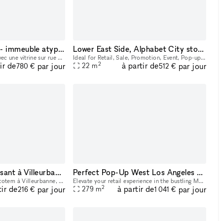
Butte Montmartre - immeuble atypique et charmant - excellente visibilté et flux de passants constant - entre 50 et 250 m2
Lower East Side, Alphabet City storefront
Immeuble d'angle vide, avec une vitrine sur rue de 10m linéaire offrant une excellente visibilité. Localisation idéale. Me contacter pour plus d'information.
Ideal for Retail, Sale, Promotion, Event, Pop-ups, Gallery Shows. Graphic Design studio in the heart of the Lower East Side is looking to rent out the front store to host gallery openings, pop-up st
2
ir de
à partir de
par jour
par jour
22
m
780 €
512 €
Galerie sur axe passant à Villeurbanne
Perfect Pop-Up West Los Angeles Venice, Santa Monica, Marina Del Rey Area
Situé dans le quartier du totem à Villeurbanne, sur un axe passant, bel espace show-room pouvant accueillir du public sur 28m2, avec possibilité rangement/stockage en arrière salle sur environ 7m2.
Elevate your retail experience in the bustling Main City Center with our versatile space perfect for pop-up shops, events, and showrooms. This dynamic location offers convenient proximity to prime ar
2
tir de
à partir de
par jour
par jour
279
m
216 €
1 041 €