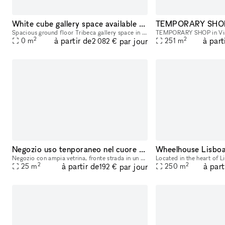
White cube gallery space available for pop-up rentals
Spacious ground floor Tribeca gallery space in prime location available for temporary rentals. Perfect for gallery and design use, fashion week presentations, showrooms, photoshoots, private recept
2
2
à partir de
à part
par jour
0
m
251
m
2 082 €
Negozio uso tenporaneo nel cuore di Napoli
Negozio con ampia vetrina, fronte strada in un vicolo adiacente a Spaccanapoli Con sala espositiva 4x5 alta 4.50 m + retrobottega + soppalco + bagno. L’ingresso del negozio a pochi metri dal campa
2
2
à partir de
à part
par jour
25
m
250
m
192 €