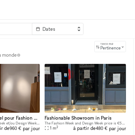
Dates
clé
TRIER PAR
Pertinence
au monde
Espace Exceptionnel pour Fashion Week à Paris - Galerie d'art, ancien showroom Pierre Cardin (Triangle d'or)
Fashionable Showroom in Paris
1. Le prix de la Fashion Week et/ou Design Week est de 800 EUR par jour. Découvrez un espace de location idéal pour les professionnels de la mode et du commerce de détail, situé près de la célèbre ru
The Fashion Week and Design Week price is €500 daily, and €625 weekly. Welcome to our centrally located retail space in Paris, ideal for pop-up shops, events, and showrooms. This versatile space boas
2
ir de
à partir de
par jour
par jour
1
m
960 €
480 €