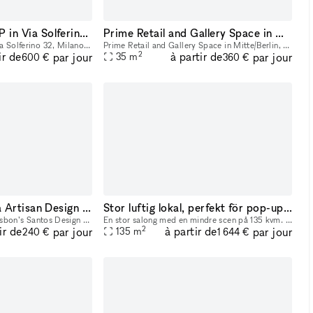
TEMPORARY SHOP in Via Solferino 32, Milano - 500€ al giorno
Prime Retail and Gallery Space in Mitte/Berlin, Torstrasse
TEMPORARY SHOP in Via Solferino 32, Milano - 500€ al giorno – boutique disponibile per AFFITTI GIORNALIERI. Nel cuore di Milano, in Via Solferino 32, questa boutique di circa 25 mq rappresenta una s
Prime Retail and Gallery Space in Mitte/Berlin, Torstrasse Nestled in the vibrant heart of Berlin’s Mitte district, this space combines charm and functionality, ideal for events and exhibitions. Perf
2
ir de
à partir de
par jour
par jour
35
m
600 €
360 €
Wheelhouse Lisboa Artisan Design Meets Immersive Wellness
Stor luftig lokal, perfekt för pop-up's i centrala Stockholm under juli månad 2026.
Located in the heart of Lisbon’s Santos Design District, Wheelhouse is a 252m² sanctuary designed for brands that value craftsmanship, high-frequency energy, and sensory innovation. Built around a Mo
En stor salong med en mindre scen på 135 kvm. Bra ljus med spottar i taket samt dagsljus via glastak. Stort och luftigt med direkt access från gatan utan trappor.
2
ir de
à partir de
par jour
par jour
135
m
240 €
1 644 €