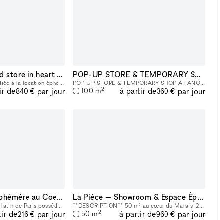
Beautifully designed store in heart of Paris
POP-UP STORE & TEMPORARY SHOP A FANO
Espace intégralement dédiée à la location éphémère , toute l'année, pour quelques jours à plusieurs mois. L'espace a été désigné par un architecte du Bauhaus, de renom. Il comprend un rez de chauss
POP-UP STORE & TEMPORARY SHOP A FANO Nel cuore del centro storico di Fano nasce uno spazio esclusivo dedicato a brand, e-commerce, designer e aziende che desiderano creare un’esperienza retail tempo
2
ir de
à partir de
par jour
par jour
100
m
840 €
360 €
Espace Boutique Éphémère au Coeur de Paris
La Pièce — Showroom & Espace Éphémère — Marais
Situé au cœur du quartier latin de Paris possédant une grande fenêtre et une belle hauteur sous plafond avec charme et authenticité
**DESCRIPTION** 50 m² au cœur du Marais, 21 rue Béranger (3e arrondissement). Un espace brut et épuré, pensé pour les showrooms, présentations de collections, pop-ups et événements mode. Grande vitr
2
tir de
à partir de
par jour
par jour
50
m
216 €
960 €