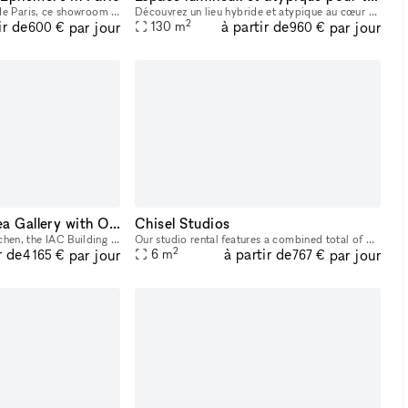
Situé au cœur de la ville de Paris, ce showroom haut de gamme est idéal pour les présentations professionnelles, les showrooms de mode et les pop-up boutiques. Cet espace offre une toile de fond élé
Découvrez un lieu hybride et atypique au cœur de Paris, idéalement située entre le Centre Pompidou et la station de métro Arts-et-Métiers ! Plongez dans l’effervescence du Marais chez Ground to Grow
2
ir de
à partir de
par jour
par jour
130
m
600 €
960 €
Street Level Chelsea Gallery with Outdoor Terrace
Chisel Studios
Located between The Kitchen, the IAC Building by Frank Gehry and across from David Zwirner, our gallery space is in the heart of Chelsea between 10th and 11th avenue. 2,000 square feet of gallery/ev
Our studio rental features a combined total of 66sqm spread across two floors of 40sqm and 26sqm. The space includes very high ceilings, extra large windows with natural light, wheelchair accessibili
2
r de
à partir de
par jour
par jour
6
m
4 165 €
767 €