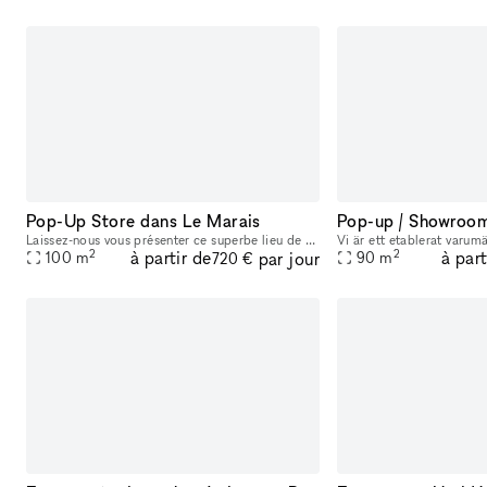
Pop-Up Store dans Le Marais
Pop-up / Showroo
Laissez-nous vous présenter ce superbe lieu de 100m2 en rez-de-chaussé situé en plein cœur de Paris. Il vous est proposé en location éphémère pour y organiser vos prochains Showroom, Showroom Fashion
2
2
à partir de
à part
par jour
100
m
90
m
720 €