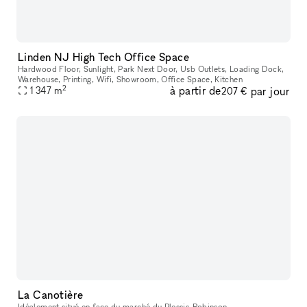
Linden NJ High Tech Office Space
Hardwood Floor, Sunlight, Park Next Door, Usb Outlets, Loading Dock,
Warehouse, Printing, Wifi, Showroom, Office Space, Kitchen
2
à partir de
par jour
1 347
m
207 €
La Canotière
Idéalement situé en face du marché du Plessis-Robinson