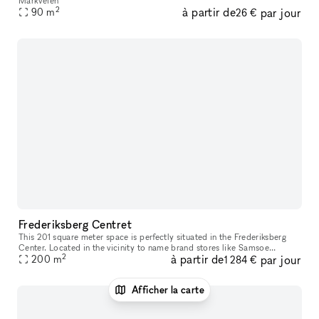
Markveien
2
à partir de
par jour
90
m
26 €
Frederiksberg Centret
This 201 square meter space is perfectly situated in the Frederiksberg
Center. Located in the vicinity to name brand stores like Samsoe
2
à partir de
par jour
Samsoe, HAY, COS and Other Stories, this space is in the shoppi
200
m
1 284 €
Afficher la carte