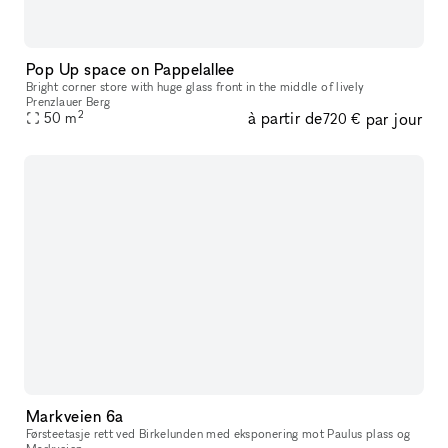
Pop Up space on Pappelallee
Bright corner store with huge glass front in the middle of lively
Prenzlauer Berg
2
à partir de
par jour
50
m
720 €
Markveien 6a
Førsteetasje rett ved Birkelunden med eksponering mot Paulus plass og