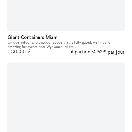
Giant Containers Miami
Unique indoor and outdoor space that is fully gated, well lit and
amazing for events near Wynwood, Miami.
2
à partir de
par jour
3 000
m
4 153 €