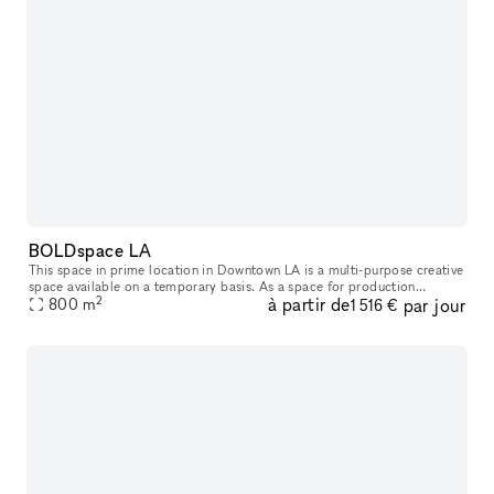
BOLDspace LA
This space in prime location in Downtown LA is a multi-purpose creative
space available on a temporary basis. As a space for production
2
à partir de
par jour
services, there is one large storefront with wrap-around window
800
m
1 516 €