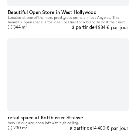
Beautiful Open Store in West Hollywood
Located at one of the most prestigious corners in Los Angeles. This
beautiful open space is the ideal location for a brand to host their next
2
à partir de
par jour
344
m
Pop-Up, product launch or showroom. This large and open
4 984 €
retail space at Kottbusser Strasse
Very unique and open loft with high ceiling.
2
à partir de
par jour
230
m
14 400 €