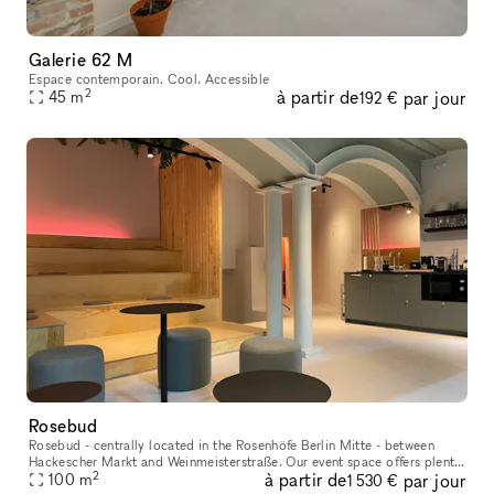
Galerie 62 M
Espace contemporain. Cool. Accessible
2
à partir de
par jour
45
m
192 €
Rosebud
Rosebud - centrally located in the Rosenhöfe Berlin Mitte - between
Hackescher Markt and Weinmeisterstraße. Our event space offers plenty
2
à partir de
par jour
of room for many different occasions. We’ve had requests rang
100
m
1 530 €