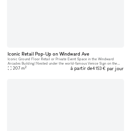
Iconic Retail Pop-Up on Windward Ave
Iconic Ground Floor Retail or Private Event Space in the Windward
Arcades Building! Nested under the world-famous Venice Sign on the
2
à partir de
par jour
same street where Christian Dior showcased their 2022 Men's Fashi
207
m
4 153 €