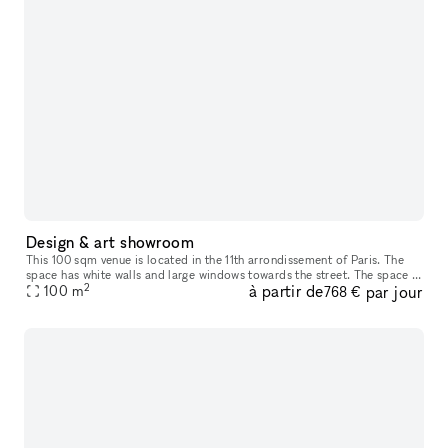
Design & art showroom
This 100 sqm venue is located in the 11th arrondissement of Paris. The
space has white walls and large windows towards the street. The space is
2
à partir de
par jour
flexible to book for one day up to several weeks.
100
m
768 €