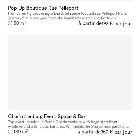
Pop Up Boutique Rue Pelleport
I am currently proposing a beautiful space located rue Pelleport Paris
20eme, 5 minutes walk from the Gambetta metro and Porte de
2
à partir de
par jour
50
m
Bagnolet, in a dynamic neighborhood. The shop features a ground flo
192 €
Charlottenburg Event Space & Bar
Top event location in Berlin-Charlottenburg with large storefront
windows and a fantastic bar area. Wilmersdorfer Straße runs parallel to
2
à partir de
par jour
and is easily accessible by S-Bahn and U-Bahn. We are happy t
180
m
360 €