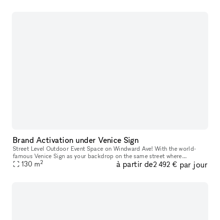
Brand Activation under Venice Sign
Street Level Outdoor Event Space on Windward Ave! With the world-
famous Venice Sign as your backdrop on the same street where
2
à partir de
par jour
Christian Dior showcased their 2022 Men's Fashion Show, this outdoor
130
m
2 492 €
pat