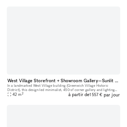
West Village Storefront + Showroom Gallery—Sunlit + Design Led
In a landmarked West Village building (Greenwich Village Historic
District), this design‑led minimalist, 450‑sf corner gallery and lighting
2
à partir de
par jour
showroom offers large windows with Shade Store curtains in
42
m
1 557 €