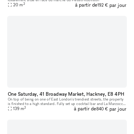
2
à partir de
par jour
20
m
192 €
One Saturday, 41 Broadway Market, Hackney, E8 4PH
On top of being on one of East London's trendiest streets, the property
is finished to a high standard. Fully set up cocktail bar and La Marzocco
2
à partir de
par jour
Coffee Machine. Fully set up kitchen with a massive w
139
m
840 €