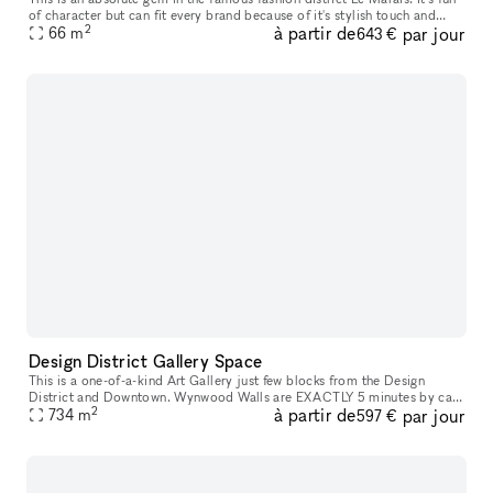
of character but can fit every brand because of it's stylish touch and
2
à partir de
par jour
66
m
perfect floor-plan. With a lovely façade and a larg
643 €
Design District Gallery Space
This is a one-of-a-kind Art Gallery just few blocks from the Design
District and Downtown. Wynwood Walls are EXACTLY 5 minutes by car.
2
à partir de
par jour
Not a white cube, but an iconic black and red cube, with an imp
734
m
597 €