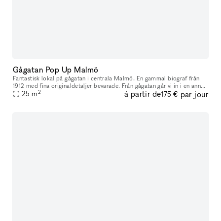
Gågatan Pop Up Malmö
Fantastisk lokal på gågatan i centrala Malmö. En gammal biograf från
1912 med fina originaldetaljer bevarade. Från gågatan går vi in i en annan
2
à partir de
par jour
värld där vi mödosamt lagt ner både tid och hela vår s
25
m
175 €