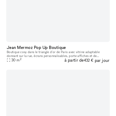
Jean Mermoz Pop Up Boutique
Boutique cosy dans le triangle d'or de Paris avec vitrine adaptable
donnant sur la rue, écrans personnalisables, porte affiches et de
2
à partir de
par jour
nombreuses autres options! Le local est totalement vidé pour vos
30
m
432 €