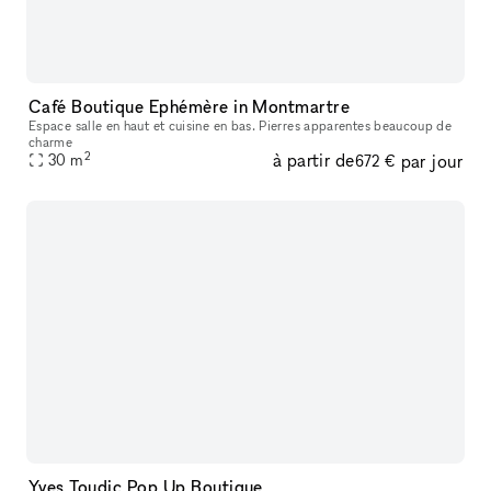
Café Boutique Ephémère in Montmartre
Espace salle en haut et cuisine en bas. Pierres apparentes beaucoup de
charme
2
à partir de
par jour
30
m
672 €
Yves Toudic Pop Up Boutique