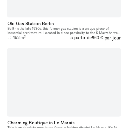
Old Gas Station Berlin
Built-in the late 1930s, this former gas station is a unique piece of
industrial architecture. Located in close proximity to the S Marzahn train
2
à partir de
par jour
station, this venue provides a historic backdrop to yo
463
m
960 €
Charming Boutique in Le Marais
This is an absolute gem in the famous fashion district Le Marais. It's full