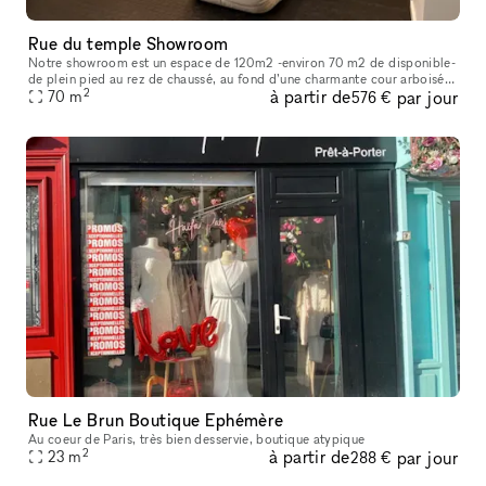
Rue du temple Showroom
Notre showroom est un espace de 120m2 -environ 70 m2 de disponible-
de plein pied au rez de chaussé, au fond d’une charmante cour arboisé.
2
à partir de
par jour
L’espace est séparé par une porte vitrée de nos bureaux, qui
70
m
576 €
Rue Le Brun Boutique Ephémère
Au coeur de Paris, très bien desservie, boutique atypique
2
à partir de
par jour
23
m
288 €