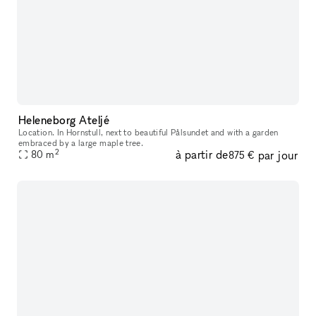
Heleneborg Ateljé
Location. In Hornstull, next to beautiful Pålsundet and with a garden
embraced by a large maple tree.
2
à partir de
par jour
80
m
875 €