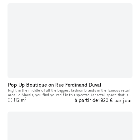
Pop Up Boutique on Rue Ferdinand Duval
Right in the middle of all the biggest fashion brands in the famous retail
area Le Marais​,​ you find yourself in this spectacular retail space that is
2
à partir de
par jour
one of the few pop-up spaces in the popular are
112
m
1 920 €