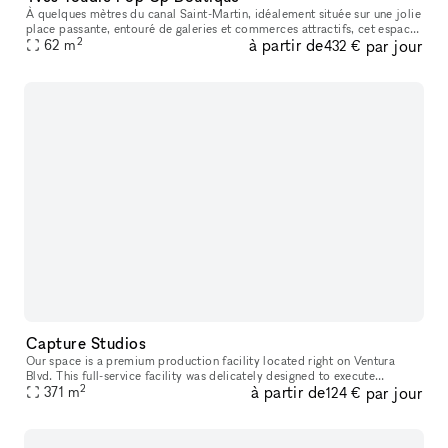
À quelques mètres du canal Saint-Martin, idéalement située sur une jolie
place passante, entouré de galeries et commerces attractifs, cet espace
2
à partir de
par jour
est rêvé pour une exposition d’artiste, un pop-up stor
62
m
432 €
Capture Studios
Our space is a premium production facility located right on Ventura
Blvd. This full-service facility was delicately designed to execute
2
à partir de
par jour
everything from photoshoots and video shoots for film & televis
371
m
124 €