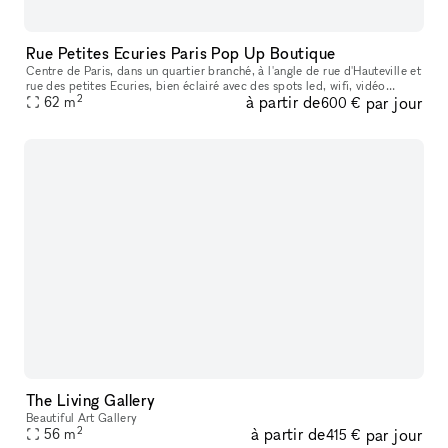
Rue Petites Ecuries Paris Pop Up Boutique
Centre de Paris, dans un quartier branché, à l'angle de rue d'Hauteville et
rue des petites Ecuries, bien éclairé avec des spots led, wifi, vidéo
2
à partir de
par jour
surveillance, sécurisé avec la fermeture en rideaux e
62
m
600 €
The Living Gallery
Beautiful Art Gallery
2
à partir de
par jour
56
m
415 €