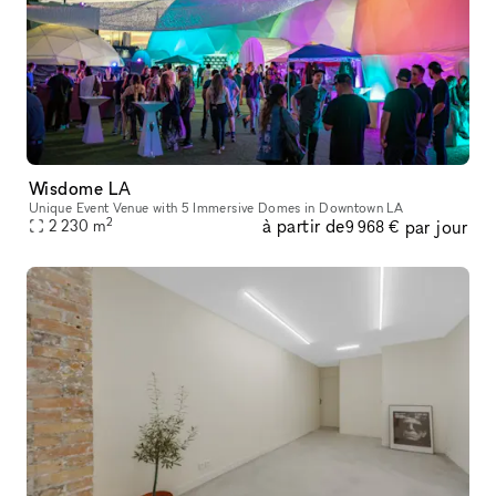
Wisdome LA
Unique Event Venue with 5 Immersive Domes in Downtown LA
2
à partir de
par jour
2 230
m
9 968 €