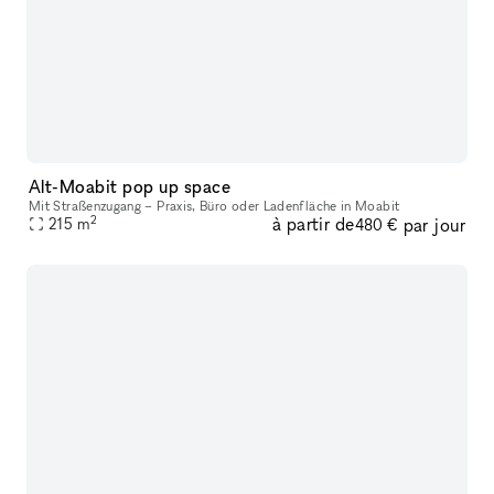
Alt-Moabit pop up space
Mit Straßenzugang – Praxis, Büro oder Ladenfläche in Moabit
2
à partir de
par jour
215
m
480 €