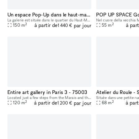
Un espace Pop-Up dans le haut-marais
La galerie est située dans le quartier du Haut-Marais, en plein cœur de Paris, à deux pas de la place de la République et non loin du centre Pompidou et de l'hôtel de Ville. Elle se trouve au cœur d'
2
2
à partir de
à part
par jour
150
m
55
m
1 440 €
Entire art gallery in Paris 3 - 75003
Atelier du Roule
Located just a few steps from the Marais and the Centre Georges Pompidou, on a lively street, this 120m2 gallery spanning two levels features a spacious showroom with a large window display, perfect
2
2
à partir de
à part
par jour
120
m
68
m
1 200 €