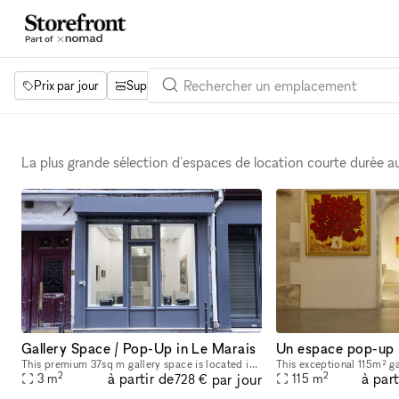
Prix par jour
Superficie
Projets
Équipements
Mot 
La plus grande sélection d'espaces de location courte durée 
Gallery Space / Pop-Up in Le Marais
This premium 37sq m gallery space is located in the heart of Le Marais. This location is perfect for Pop-up stores and Art exhibitions. The glass front provides a beautiful view of the interior, whi
2
2
à partir de
à part
par jour
3
m
115
m
728 €