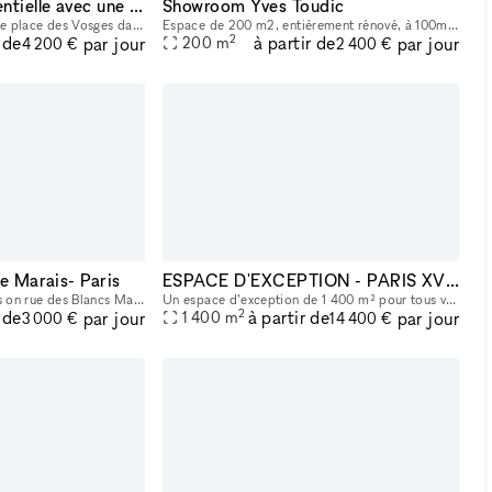
Une galerie confidentielle avec une adresse remarquable
Showroom Yves Toudic
Au cœur de la prestigieuse place des Vosges dans le quartier du Marais, découvrez notre galerie nichée au fond d’une cour fleurie. Une adresse idéale pour présenter vos collections et recevoir vos co
Espace de 200 m2, entièrement rénové, à 100m du métro République. Style industriel, très belle hauteur sous plafond, lumière naturelle par verrière et éclairage haut de gamme, Entièrement climatisé.
2
 de
à partir de
par jour
par jour
200
m
4 200 €
2 400 €
le Marais- Paris
ESPACE D'EXCEPTION - PARIS XV - TOWER
With one principal access on rue des Blancs Manteaux and a second access on rue des Guillemites with a big window.
Un espace d’exception de 1 400 m² pour tous vos projets artistiques et professionnels Situé dans un environnement dynamique, cet espace unique est pensé pour accueillir une grande variété d’événemen
2
 de
à partir de
par jour
par jour
1 400
m
3 000 €
14 400 €