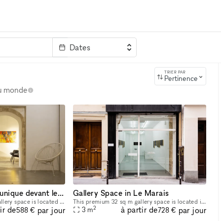
Dates
clé
TRIER PAR
Pertinence
au monde
Un espace pop-up unique devant le Centre Georges Pompidou !
Gallery Space in Le Marais
This exceptional 115m² gallery space is located in one of Paris' most vibrant and cultural neighborhoods, just steps away from the iconic Centre Pompidou. With its spacious and versatile layout, this
This premium 32 sq m gallery space is located in the heart of Le Marais. It's a brilliant location for Pop-Up Stores, Art Exhibitions. This store boasts a flawless frontage which is entirely glass w
2
ir de
à partir de
par jour
par jour
3
m
588 €
728 €