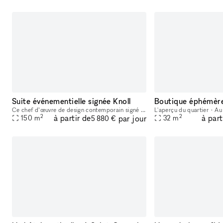
Suite événementielle signée Knoll
Ce chef d’œuvre de design contemporain signé Knoll s’élève élégamment au-dessus des jardins de la place des Vosges. Une belle enfilade lumineuse et épurée, disponible à la privatisation. L’espace sin
2
2
à partir de
à part
par jour
150
m
32
m
5 880 €