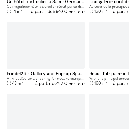
Un hôtel particulier à Saint-Germain des Près
Ce magnifique hôtel particulier séduit par sa disposition élégante, sa finesse ornementale, la beauté naturelle de son jardin privé. Un havre de paix atypique et envoûtant au coeur de Paris, dont les
2
2
à partir de
à partir
par jour
14
m
150
m
5 640 €
Friedel26 - Gallery and Pop-up Space
Beautiful space in 
At Friedel26 we are looking for creative entrepreneurs, artists and designers - right in the pulsating heart of the Reuterkiez in Berlin, a lively, diverse and inspiring area. The large space can be
2
2
à partir de
à partir
par jour
48
m
160
m
192 €