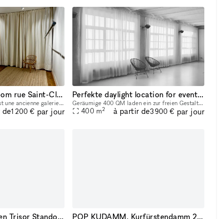
Magnifique Showroom rue Saint-Claude dans le Marais
Perfekte daylight location for events, phot and film, showroom
Cet espace magnifique est une ancienne galerie d'art qui se distingue par ses hauts plafonds et sa luminosité naturelle. Récemment rénové pour accueillir un label de design, il est situé dans le quar
Geräumige 400 QM laden ein zur freien Gestaltung. Event, Showroom, Sales Room, Marketing Meetings, Photo and Film Productions, alles ist möglich. Cooles Interior, Parkplatz vor der Tür, Lastenfahrs
2
r de
à partir de
par jour
par jour
400
m
1 200 €
3 900 €
Pop-Up im eleganten Trisor Standort designed by Hadi Teherani
POP KUDAMM, Kurfürstendamm 229, 10719 Berlin