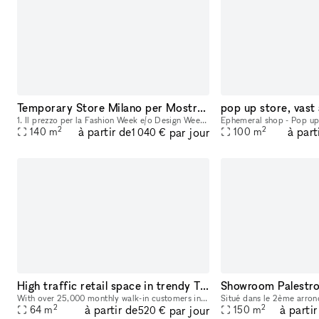
Temporary Store Milano per Mostre d'Arte e Design
1. Il prezzo per la Fashion Week e/o Design Week è di 3125 euro al giorno e 17500 per l'intera settimana. Questo spazio è ideale per eventi come mostre d'arte e design, nonché per la vendita di prodo
2
2
à partir de
à part
par jour
140
m
100
m
1 040 €
High traffic retail space in trendy Tribecca based Laughing Man Cafe
Showroom Palestro
With over 25,000 monthly walk-in customers in our cafe this is an extremely attractive local and tourist destination in the highest valued neighborhood in NYC. We are offering a prime space directl
2
2
à partir de
à partir
par jour
64
m
150
m
520 €