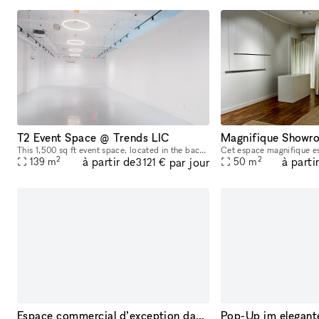
T2 Event Space @ Trends LIC
This 1,500 sq ft event space, located in the back of a legal dispensary in Long Island City, offers a sleek, modern, and versatile environment. With its minimalist all-white interior, polished floors
2
2
à partir de
à parti
par jour
139
m
50
m
3 121 €
Espace commercial d’exception dans le Marais, Paris Espace parfait pour pop up ou exhibitions en plein centre du marais à Paris. Juste à côté du musée Picasso