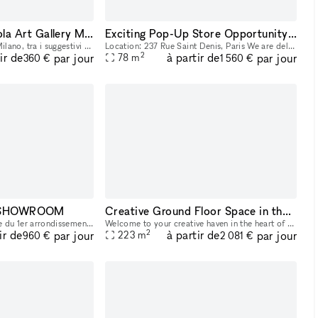
POP UP SPACE Gola Art Gallery Milano Navigli
Exciting Pop-Up Store Opportunity in the Heart of Paris!
Nel cuore della vecchia Milano, tra i suggestivi scorci dei Navigli, Gola Gallery é uno spazio di 55 mq che si presta come location ideale per esposizioni d'arte, eventi esclusivi e temporary shop. L
Location: 237 Rue Saint Denis, Paris We are delighted to offer a unique opportunity for brands looking for a temporary retail space in one of Paris's most vibrant districts. Our pop-up store, locate
2
ir de
à partir de
par jour
par jour
78
m
360 €
1 560 €
 - SHOWROOM
Creative Ground Floor Space in the heart of Hudson Square
Située dans une petite rue du 1er arrondissement de Paris, à quelques pas de la Samaritaine, cette ancienne boutique aménagée en atelier-boudoir est un espace atypique et unique.
Welcome to your creative haven in the heart of Hudson Square, New York City! This chic and contemporary art gallery space is now available for short-term rental, perfect for art exhibitions, pop-up e
2
ir de
à partir de
par jour
par jour
223
m
960 €
2 081 €