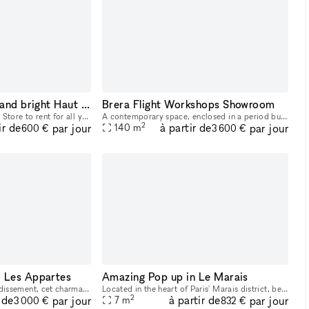
pop up store, vast and bright Haut Marais Paris
Brera Flight Workshops Showroom
Ephemeral shop - Pop up Store to rent for all your events (Launch, commercial operation, Fashion week, Expo etc...) Located in the Haut Marais near the Arts et Métiers station. Lively, touristy and b
A contemporary space, enclosed in a period building with an evocative charm, in the heart of Brera. An enchanting courtyard welcomes guests from their arrival, acting as a filter from the noise of th
2
ir de
à partir de
par jour
par jour
140
m
600 €
3 600 €
 Les Appartes
Amazing Pop up in Le Marais
Situé dans le 2ème arrondissement, cet charmant espace peut accueillir jusqu'à 50 personnes.
Located in the heart of Paris' Marais district, between rue Turennes and boulevard Beaumarchais, our space is ideal for fashion brands or artists wishing to showcase their art gallery. Our space off
2
 de
à partir de
par jour
par jour
7
m
3 000 €
832 €