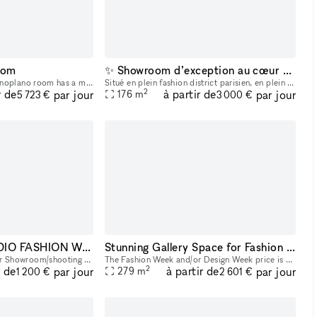
oom
✨ Showroom d’exception au cœur du Marais – Paris ✨
On the first floor, the Monoplano room has a minimalist flavour , standing out for its clean lines and trusses which, when overlapped, form a suggestive interweaving of diagonal elements . The abs
Situé en plein fashion district parisien, en plein centre-ville, cet espace unique offre un cadre idéal pour vos showrooms, expositions de mode, installations artistiques ou présentations de produit
2
r de
à partir de
par jour
par jour
176
m
5 723 €
3 000 €
SHOWROOM STUDIO FASHION WEEK
Stunning Gallery Space for Fashion Events in the Heart of New York City | Historic building in the East Village
Loft de 200m2 idéal pour Showroom/shooting photo et vidéo situé au coeur du 11e arrondissement. Composé d'un espace hair & makeup de 2 postes, 2 salles de bain avec douche et baignoire, une cuisine
The Fashion Week and/or Design Week price is 3125 per day. Immerse your events in the vibrant pulse of New York City with our adaptable space, perfect for fashion shows, trunk shows, and elegant so
2
r de
à partir de
par jour
par jour
279
m
1 200 €
2 601 €