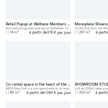
Retail Popup at Wellness Members Club
Monoplane Showr
Now welcoming retail pop-ups at Sydenham Clinic in Beverly Hills! Showcase your brand in our prime, street-level space with high visibility on Bedford Drive and Wilshire Blvd. Enjoy flexible 3, 6, or
2
2
à partir de
à parti
par jour
14
m
267
m
278 €
Co-rental space in the heart of the Furniture District
AREA New York is a rare opportunity to co-rent with a high end Japanese interior brand know for its quality materials, craftsmanship, and design. Located in the heart of the furniture district near t
2
2
à partir de
à parti
par jour
80
m
200
m
1 040 €