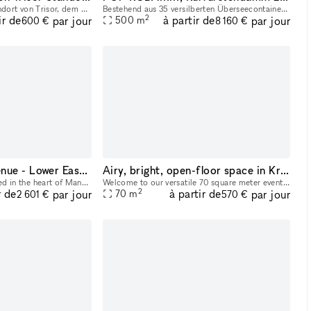
Der elegant designte Standort von Trisor, dem Anbieter für 24/7 zugängliche, hochsichere Wertschließfächer besticht durch das einzigartige Design des Stararchitekten Hadi Teherani. Auf der Eventfläch
Bestehend aus 35 versilberten Überseecontainern und einer Nutzfläche von 500 qm, geplant und entwickelt in einer Zusammenarbeit mit GRAFT Architects, bietet POP KUDAMM Raum für diverse Nutzungen. Das
2
ir de
à partir de
par jour
par jour
500
m
600 €
8 160 €
Premier Pop Up Venue - Lower East Side Manhattan
Airy, bright, open-floor space in Kreuzberg (DE & EN)
Bowery Showroom, nestled in the heart of Manhattan’s Lower East Side, is a premier pop-up venue known for its urban appeal and vibrant creative energy. With a minimalist, industrial-chic aesthetic, t
Welcome to our versatile 70 square meter event space, designed to accommodate a wide range of events and creative projects. Perfect for hosting any type of event or creative project — whether you’r
2
r de
à partir de
par jour
par jour
70
m
2 601 €
570 €