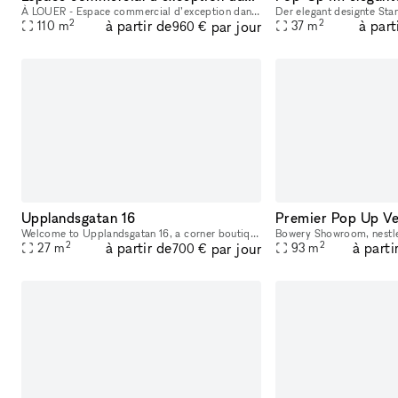
À LOUER - Espace commercial d’exception dans le Marais, Paris Surface : 90 m² sur deux étages Adresse : Rue des Coutures-Saint-Gervais, derrière le musée Picasso, en plein cœur du Marais. Situé dans
2
2
à partir de
à part
par jour
110
m
37
m
960 €
Upplandsgatan 16
Welcome to Upplandsgatan 16, a corner boutique that offers a prime location for retail in Stockholm's bustling city center. This 20 sqm space comes with an additional 7 sqm of storage, making it an i
2
2
à partir de
à parti
par jour
27
m
93
m
700 €