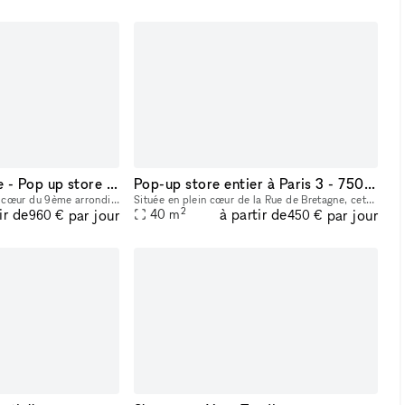
Boutique éphémère - Pop up store - rue des Martyrs (9ème)
Pop-up store entier à Paris 3 - 75003
L'aperçu du quartier • Au cœur du 9ème arrondissement sur le meilleur trottoir de la rue des Martyrs • Emplacement disposant d'un fort trafic toute la semaine et le we, attirant beaucoup des visite
Située en plein cœur de la Rue de Bretagne, cette boutique de 30 m² avec réserve de 10m2 bénéficie d’un emplacement exceptionnel, parmi les plus recherchés de Paris. La rue est connue pour son fort p
2
ir de
à partir de
par jour
par jour
40
m
960 €
450 €