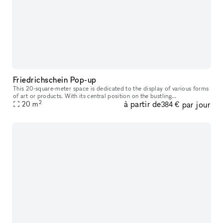
Friedrichschein Pop-up
This 20-square-meter space is dedicated to the display of various forms
of art or products. With its central position on the bustling
2
à partir de
par jour
Friedrichshain street, lined with stores, cafés, and restaurants,
20
m
384 €