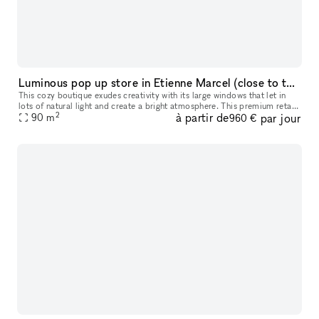
Luminous pop up store in Etienne Marcel (close to the Marais)
This cozy boutique exudes creativity with its large windows that let in
lots of natural light and create a bright atmosphere. This premium retail
2
à partir de
par jour
space is modern with contemporary interiors with whit
90
m
960 €