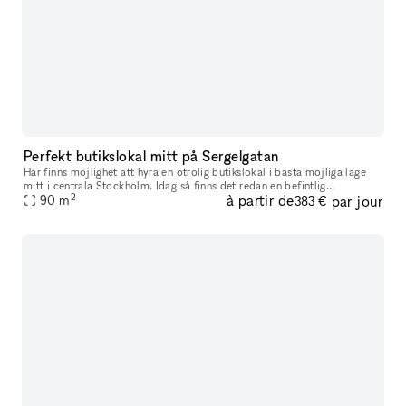
Perfekt butikslokal mitt på Sergelgatan
Här finns möjlighet att hyra en otrolig butikslokal i bästa möjliga läge
mitt i centrala Stockholm. Idag så finns det redan en befintlig
2
à partir de
par jour
sminkbutik på plats med hyllor och möbler. Lokalen är anpassad
90
m
383 €