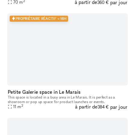
2
à partir de
par jour
70
m
turquoise. Idéal pour un pop-up store ou lancement de produit.
360 €
PROPRIÉTAIRE RÉACTIF < 16H
Petite Galerie space in Le Marais
This space is located in a busy area in Le Marais. It is perfect as a
showroom or pop up space for product launches or events.
2
à partir de
par jour
11
m
384 €