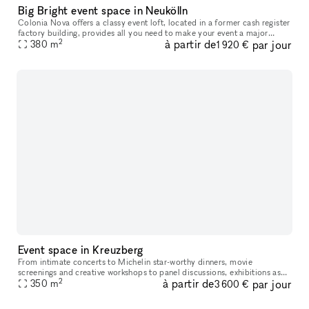
Big Bright event space in Neukölln
Colonia Nova offers a classy event loft, located in a former cash register
factory building, provides all you need to make your event a major
2
à partir de
par jour
success. The loft includes a 30 sqm custom-made bar area,
380
m
1 920 €
Event space in Kreuzberg
From intimate concerts to Michelin star-worthy dinners, movie
screenings and creative workshops to panel discussions, exhibitions as
2
à partir de
par jour
well as photo- and video productions, this space ha hosted a wide
350
m
3 600 €