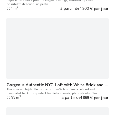
Espace disponible pour tournages, castings, showroom privés..,
possibilité de louer une partie
2
à partir de
par jour
1
m
4 200 €
Gorgeous Authentic NYC Loft with White Brick and 15' Ceilings with Vinyl DJ Console
This striking, light-filled showroom in Soho offers a refined and
minimalist backdrop perfect for fashion week, photoshoots, film
2
à partir de
par jour
productions, and creative projects. Set in a historic authentic New Y
93
m
1 869 €