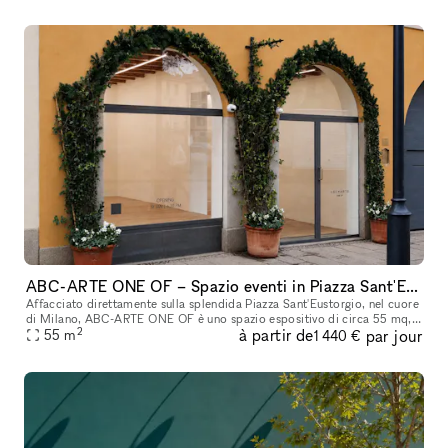
ABC-ARTE ONE OF – Spazio eventi in Piazza Sant'Eustorgio, Milano
Affacciato direttamente sulla splendida Piazza Sant'Eustorgio, nel cuore
di Milano, ABC-ARTE ONE OF è uno spazio espositivo di circa 55 mq,
2
à partir de
par jour
completamente ristrutturato di recente e curato nei minimi
55
m
1 440 €