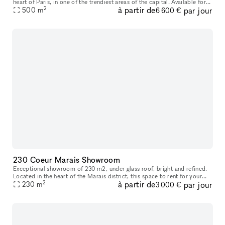
heart of Paris, in one of the trendiest areas of the capital. Available for
2
à partir de
par jour
direct or turnkey rental, this space can host your sem
500
m
6 600 €
230 Coeur Marais Showroom
Exceptional showroom of 230 m2, under glass roof, bright and refined.
Located in the heart of the Marais district, this space to rent for your
2
à partir de
par jour
professional events: press day, private sale, showroom,
230
m
3 000 €