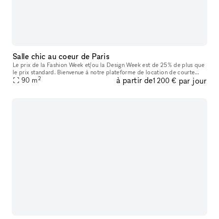
Salle chic au coeur de Paris
Le prix de la Fashion Week et/ou la Design Week est de 25% de plus que
le prix standard. Bienvenue à notre plateforme de location de courte
2
à partir de
par jour
durée pour Showrooms, Boutiques Éphémères, et Pop-up Shop
90
m
1 200 €