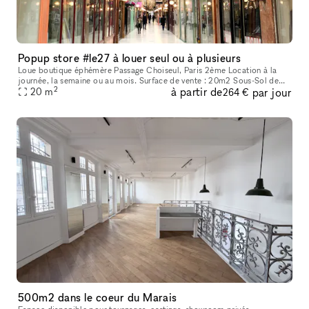
Popup store #le27 à louer seul ou à plusieurs
Loue boutique éphémère Passage Choiseul, Paris 2ème Location à la
journée, la semaine ou au mois. Surface de vente : 20m2 Sous-Sol de
2
à partir de
par jour
19m2 avec point d’eau, toilette et espace de stockage. Double e
20
m
264 €
500m2 dans le coeur du Marais