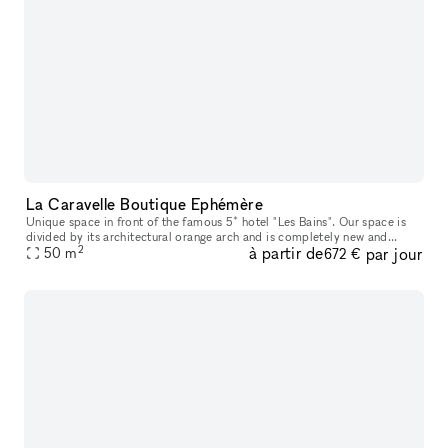
La Caravelle Boutique Ephémère
Unique space in front of the famous 5* hotel "Les Bains". Our space is
divided by its architectural orange arch and is completely new and
2
à partir de
par jour
renovated ! Ideal for popups/showroom
50
m
672 €