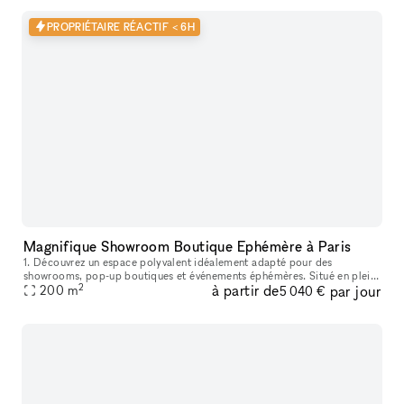
PROPRIÉTAIRE RÉACTIF < 6H
Magnifique Showroom Boutique Ephémère à Paris
1. Découvrez un espace polyvalent idéalement adapté pour des
showrooms, pop-up boutiques et événements éphémères. Situé en plein
2
à partir de
par jour
cœur de Paris, sur le boulevard Saint-Germain, à proximité de la Place
200
m
5 040 €