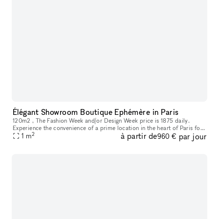
Élégant Showroom Boutique Ephémère in Paris
120m2 , The Fashion Week and/or Design Week price is 1875 daily.
Experience the convenience of a prime location in the heart of Paris for
2
à partir de
par jour
your showroom needs. This adaptable space is ideal for showca
1
m
960 €