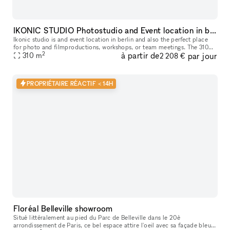
IKONIC STUDIO Photostudio and Event location in berlin
Ikonic studio is and event location in berlin and also the perfect place
for photo and filmproductions, workshops, or team meetings. The 310
2
à partir de
par jour
sqm loft of an old factory building, which can be reached
310
m
2 208 €
PROPRIÉTAIRE RÉACTIF < 14H
Floréal Belleville showroom
Situé littéralement au pied du Parc de Belleville dans le 20è
arrondissement de Paris, ce bel espace attire l'oeil avec sa façade bleue