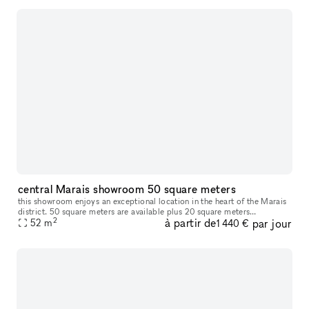
central Marais showroom 50 square meters
this showroom enjoys an exceptional location in the heart of the Marais
district. 50 square meters are available plus 20 square meters
2
à partir de
par jour
downstairs and in the back for back office or fitting room. Avai
52
m
1 440 €