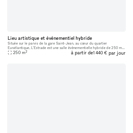
Lieu artistique et événementiel hybride
Située sur le parvis de la gare Saint-Jean, au cœur du quartier
Euratlantique, L’Estrade est une salle événementielle hybride de 250 m²,
2
à partir de
par jour
pensée pour accueillir tous types d’événements professionnels
250
m
1 440 €