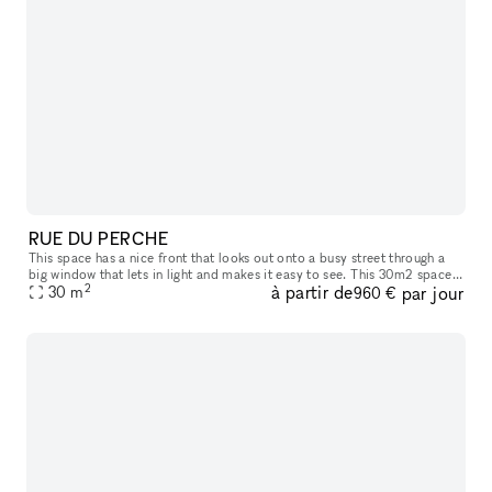
RUE DU PERCHE
This space has a nice front that looks out onto a busy street through a
big window that lets in light and makes it easy to see. This 30m2 space
2
à partir de
par jour
is in the 3rd arrondissement of Paris, right in the mid
30
m
960 €