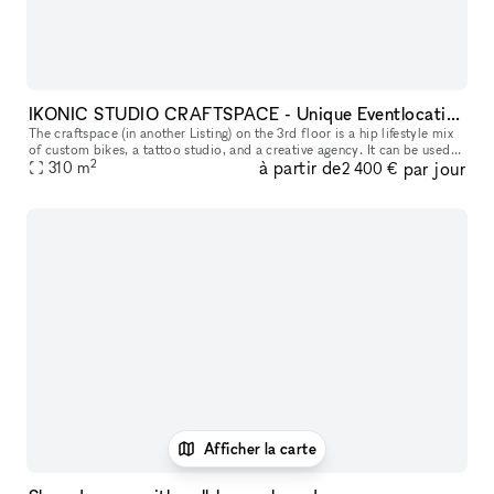
IKONIC STUDIO CRAFTSPACE - Unique Eventlocation
The craftspace (in another Listing) on the 3rd floor is a hip lifestyle mix
of custom bikes, a tattoo studio, and a creative agency. It can be used
2
à partir de
par jour
as a film studio with cool motifs or for special ev
310
m
2 400 €
Afficher la carte