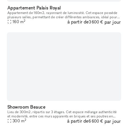
Appartement Palais Royal
Appartement de 160m2, rayonnant de luminosité. Cet espace possède
plusieurs salles, permettant de créer différentes ambiances, idéal pour
2
à partir de
par jour
un showroom. Emplacement animé proche du musée du Louvre, du
160
m
3 600 €
Showroom Beauce
Lieu de 300m2, répartis sur 3 étages. Cet espace mélange authenticité
et modernité, entre ces murs apparents en briques et ses poutres en
2
à partir de
par jour
métal visibles. Une grande verrière est présente et permettan
300
m
6 600 €