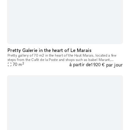
Pretty Galerie in the heart of Le Marais
Pretty gallery of 70 m2 in the heart of the Haut Marais, located a few
steps from the Café de la Poste and shops such as Isabel Marant,
2
à partir de
par jour
Jérôme Dreyfuss or Comme des Garçons. Large window on the stree
70
m
1 920 €