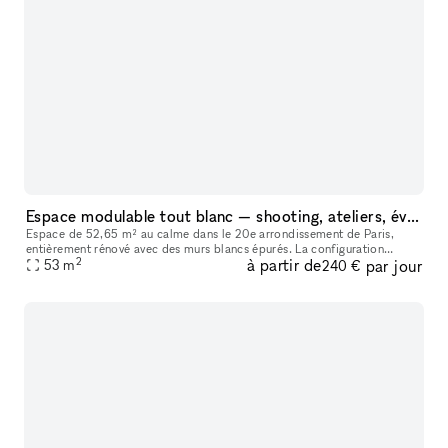
Espace modulable tout blanc — shooting, ateliers, événements privés
Espace de 52,65 m² au calme dans le 20e arrondissement de Paris,
entièrement rénové avec des murs blancs épurés. La configuration
2
à partir de
par jour
permet de libérer entièrement l'espace pour l'adapter à vos besoins :
53
m
240 €