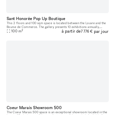
Sant Honorée Pop Up Boutique
This 2 floors and 100 sqm space is located between the Louvre and the
Bourse de Commerce. The gallery presents 10 exhibitions annually,
2
à partir de
par jour
showcasing the French contemporary art scene. Perfect as a pop
100
m
7 776 €
Coeur Marais Showroom 500
The Coeur Marais 500 space is an exceptional showroom located in the