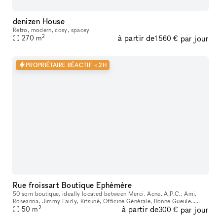
denizen House
Retro, modern, cosy, spacey
2
à partir de
par jour
270
m
1 560 €
PROPRIÉTAIRE RÉACTIF < 2H
Rue froissart Boutique Ephémère
50 sqm boutique, ideally located between Merci, Acne, A.P.C., Ami,
Roseanna, Jimmy Fairly, Kitsuné, Officine Générale, Bonne Gueule…
2
à partir de
par jour
Features a beautiful workshop-style display window and a large, w
50
m
300 €