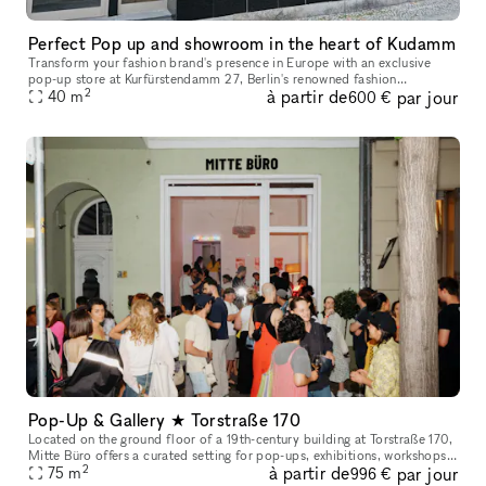
Perfect Pop up and showroom in the heart of Kudamm
Transform your fashion brand's presence in Europe with an exclusive
pop-up store at Kurfürstendamm 27, Berlin's renowned fashion
2
à partir de
par jour
40
m
boulevard. This is more than just a location; it's a statement. Situa
600 €
Pop-Up & Gallery ★ Torstraße 170
Located on the ground floor of a 19th-century building at Torstraße 170,
Mitte Büro offers a curated setting for pop-ups, exhibitions, workshops,
2
à partir de
par jour
presentations, salons, talks, shoots, and brand exper
75
m
996 €