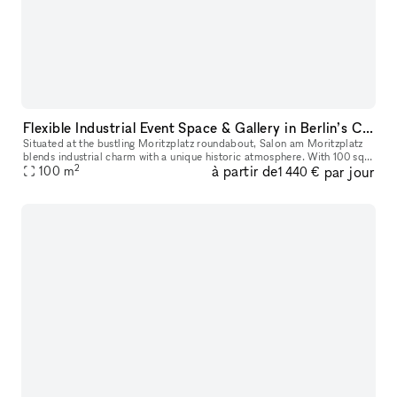
Flexible Industrial Event Space & Gallery in Berlin’s Creative Quarter: Moritzplatz, Kreuzberg
Situated at the bustling Moritzplatz roundabout, Salon am Moritzplatz
blends industrial charm with a unique historic atmosphere. With 100 sq.
2
à partir de
par jour
m. of adaptable space, expansive south-facing windows ov
100
m
1 440 €