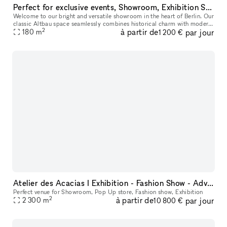
Perfect for exclusive events, Showroom, Exhibition Space, Meetings, Workshops
Welcome to our bright and versatile showroom in the heart of Berlin. Our
classic Altbau space seamlessly combines historical charm with modern
2
à partir de
par jour
functionality, featuring white walls, wooden boards, an
180
m
1 200 €
Atelier des Acacias I Exhibition - Fashion Show - Advertising - Entertainment
Perfect venue for Showroom, Pop Up store, Fashion show, Exhibition
2
à partir de
par jour
2 300
m
10 800 €