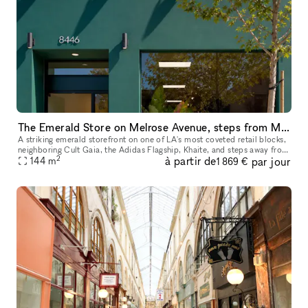
The Emerald Store on Melrose Avenue, steps from Melrose Place
A striking emerald storefront on one of LA's most coveted retail blocks,
neighboring Cult Gaia, the Adidas Flagship, Khaite, and steps away from
2
à partir de
par jour
Melrose Place. Inside, a fully finished, gallery-calib
144
m
1 869 €