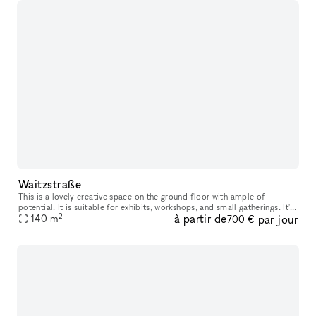
Waitzstraße
This is a lovely creative space on the ground floor with ample of
potential. It is suitable for exhibits, workshops, and small gatherings. It's
2
à partir de
par jour
ideal for a pop-up shop, product launch, display room,
140
m
700 €