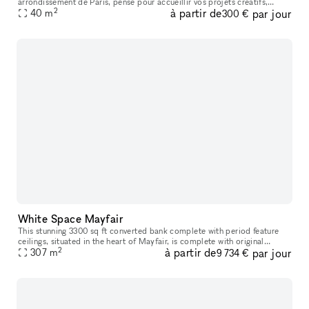
arrondissement de Paris, pensé pour accueillir vos projets créatifs,
2
à partir de
par jour
40
m
professionnels et événementiels. Avec sa décoration atypiqu
300 €
White Space Mayfair
This stunning 3300 sq ft converted bank complete with period feature
ceilings, situated in the heart of Mayfair, is complete with original
2
à partir de
par jour
ornamental ceiling features combined with industrial exposed
307
m
9 734 €