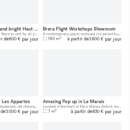
pop up store, vast and bright Haut Marais Paris
Brera Flight Workshops Showroom
Ephemeral shop - Pop up Store to rent for all your events (Launch, commercial operation, Fashion week, Expo etc...) Located in the Haut Marais near the Arts et Métiers station. Lively, touristy and b
A contemporary space, enclosed in a period building with an evocative charm, in the heart of Brera. An enchanting courtyard welcomes guests from their arrival, acting as a filter from the noise of th
2
ir de
à partir de
par jour
par jour
140
m
600 €
3 600 €
 Les Appartes
Amazing Pop up in Le Marais
Situé dans le 2ème arrondissement, cet charmant espace peut accueillir jusqu'à 50 personnes.
Located in the heart of Paris' Marais district, between rue Turennes and boulevard Beaumarchais, our space is ideal for fashion brands or artists wishing to showcase their art gallery. Our space off
2
 de
à partir de
par jour
par jour
7
m
3 000 €
830 €