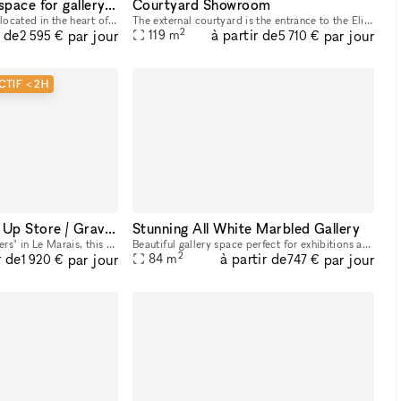
Posh 3 floor Soho space for gallery, pop-up shops and showrooms
Courtyard Showroom
A spacious gallery space located in the heart of Manhattan, Soho; great choice for pop up events and art exhibitions; 3 floor space with storage availability downstairs
The external courtyard is the entrance to the Eliche Room on the ground floor. The facade of the building stands out for its exposed red bricks and gray stone inserts , typical materials of the indus
2
r de
à partir de
par jour
par jour
119
m
2 595 €
5 710 €
CTIF < 2H
Espace Studio Pop Up Store / Gravilliers
Stunning All White Marbled Gallery
Located "Rue des Gravilliers" in Le Marais, this brand new 120m2 space will be ideal for artistic exhibitions, shows, photo shoots, events or clothing showrooms in particular. It has a 15m2 basement
Beautiful gallery space perfect for exhibitions and pop up space.
2
r de
à partir de
par jour
par jour
84
m
1 920 €
747 €