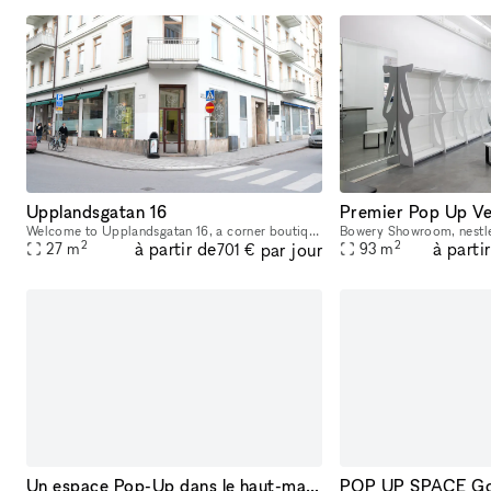
Upplandsgatan 16
Welcome to Upplandsgatan 16, a corner boutique that offers a prime location for retail in Stockholm's bustling city center. This 20 sqm space comes with an additional 7 sqm of storage, making it an i
2
2
à partir de
à parti
par jour
27
m
93
m
701 €
Un espace Pop-Up dans le haut-marais