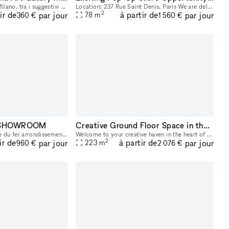
Nel cuore della vecchia Milano, tra i suggestivi scorci dei Navigli, Gola Gallery é uno spazio di 55 mq che si presta come location ideale per esposizioni d'arte, eventi esclusivi e temporary shop. L
Location: 237 Rue Saint Denis, Paris We are delighted to offer a unique opportunity for brands looking for a temporary retail space in one of Paris's most vibrant districts. Our pop-up store, locate
2
ir de
à partir de
par jour
par jour
78
m
360 €
1 560 €
 - SHOWROOM
Creative Ground Floor Space in the heart of Hudson Square
Située dans une petite rue du 1er arrondissement de Paris, à quelques pas de la Samaritaine, cette ancienne boutique aménagée en atelier-boudoir est un espace atypique et unique.
Welcome to your creative haven in the heart of Hudson Square, New York City! This chic and contemporary art gallery space is now available for short-term rental, perfect for art exhibitions, pop-up e
2
ir de
à partir de
par jour
par jour
223
m
960 €
2 076 €