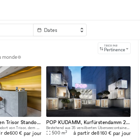
Dates
clé
TRIER PAR
Pertinence
au monde
Pop-Up im eleganten Trisor Standort designed by Hadi Teherani
POP KUDAMM, Kurfürstendamm 229, 10719 Berlin
Der elegant designte Standort von Trisor, dem Anbieter für 24/7 zugängliche, hochsichere Wertschließfächer besticht durch das einzigartige Design des Stararchitekten Hadi Teherani. Auf der Eventfläch
Bestehend aus 35 versilberten Überseecontainern und einer Nutzfläche von 500 qm, geplant und entwickelt in einer Zusammenarbeit mit GRAFT Architects, bietet POP KUDAMM Raum für diverse Nutzungen. Das
2
ir de
à partir de
par jour
par jour
500
m
600 €
8 160 €