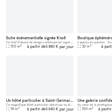
Suite événementielle signée Knoll
Ce chef d’œuvre de design contemporain signé Knoll s’élève élégamment au-dessus des jardins de la place des Vosges. Une belle enfilade lumineuse et épurée, disponible à la privatisation. L’espace sin
2
2
à partir de
à part
par jour
150
m
32
m
5 880 €
Un hôtel particulier à Saint-Germain des Près
Ce magnifique hôtel particulier séduit par sa disposition élégante, sa finesse ornementale, la beauté naturelle de son jardin privé. Un havre de paix atypique et envoûtant au coeur de Paris, dont les
2
2
à partir de
à partir
par jour
14
m
150
m
5 640 €