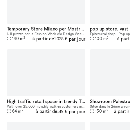
Temporary Store Milano per Mostre d'Arte e Design
1. Il prezzo per la Fashion Week e/o Design Week è di 3125 euro al giorno e 17500 per l'intera settimana. Questo spazio è ideale per eventi come mostre d'arte e design, nonché per la vendita di prodo
2
2
à partir de
à part
par jour
140
m
100
m
1 038 €
High traffic retail space in trendy Tribecca based Laughing Man Cafe
Showroom Palestro
With over 25,000 monthly walk-in customers in our cafe this is an extremely attractive local and tourist destination in the highest valued neighborhood in NYC. We are offering a prime space directl
2
2
à partir de
à partir
par jour
64
m
150
m
519 €