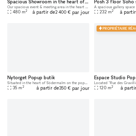
Spacious Showroom in the heart of Berlin
Our spacious event & meeting area in the heart of Berlin invites you to creative meetings, networking events, galleries and much more. With the help of our experienced team, your event will be organi
2
2
à partir de
à parti
par jour
480
m
232
m
2 400 €
PROPRIÉTAIRE RÉA
Nytorget Popup butik
Situated in the heart of Södermalm on the popular street of Skånegatan, this boutique offers the perfect opportunity for you to showcase your brand. This store is fully equipped with access to displa
2
2
à partir de
à parti
par jour
35
m
120
m
350 €