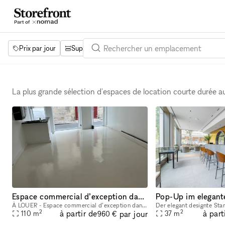
Prix par jour
Superficie
Projets
Équipements
Mot 
La plus grande sélection d'espaces de location courte durée 
Espace commercial d’exception dans le Marais, Paris Espace parfait pour pop up ou exhibitions en plein centre du marais à Paris. Juste à côté du musée Picasso
À LOUER - Espace commercial d’exception dans le Marais, Paris Surface : 90 m² sur deux étages Adresse : Rue des Coutures-Saint-Gervais, derrière le musée Picasso, en plein cœur du Marais. Situé dans
2
2
à partir de
à part
par jour
110
m
37
m
960 €