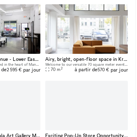
Premier Pop Up Venue - Lower East Side Manhattan
Airy, bright, open-floor space in Kreuzberg (DE & EN)
Bowery Showroom, nestled in the heart of Manhattan’s Lower East Side, is a premier pop-up venue known for its urban appeal and vibrant creative energy. With a minimalist, industrial-chic aesthetic, t
Welcome to our versatile 70 square meter event space, designed to accommodate a wide range of events and creative projects. Perfect for hosting any type of event or creative project — whether you’r
2
r de
à partir de
par jour
par jour
70
m
2 595 €
570 €
POP UP SPACE Gola Art Gallery Milano Navigli
Exciting Pop-Up Store Opportunity in the Heart of Paris!