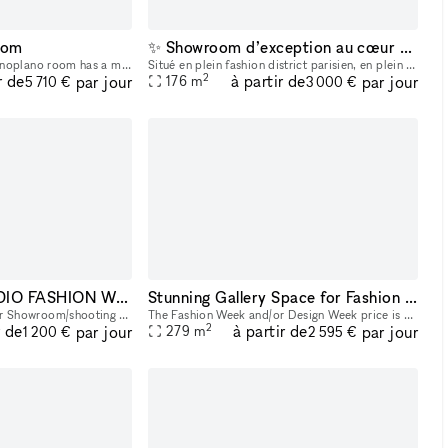
oom
✨ Showroom d’exception au cœur du Marais – Paris ✨
On the first floor, the Monoplano room has a minimalist flavour , standing out for its clean lines and trusses which, when overlapped, form a suggestive interweaving of diagonal elements . The abs
Situé en plein fashion district parisien, en plein centre-ville, cet espace unique offre un cadre idéal pour vos showrooms, expositions de mode, installations artistiques ou présentations de produit
2
r de
à partir de
par jour
par jour
176
m
5 710 €
3 000 €
SHOWROOM STUDIO FASHION WEEK
Stunning Gallery Space for Fashion Events in the Heart of New York City | Historic building in the East Village
Loft de 200m2 idéal pour Showroom/shooting photo et vidéo situé au coeur du 11e arrondissement. Composé d'un espace hair & makeup de 2 postes, 2 salles de bain avec douche et baignoire, une cuisine
The Fashion Week and/or Design Week price is 3125 per day. Immerse your events in the vibrant pulse of New York City with our adaptable space, perfect for fashion shows, trunk shows, and elegant so
2
r de
à partir de
par jour
par jour
279
m
1 200 €
2 595 €