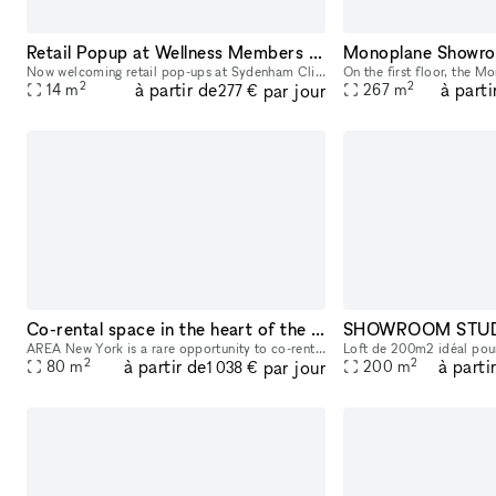
Retail Popup at Wellness Members Club
Monoplane Showr
Now welcoming retail pop-ups at Sydenham Clinic in Beverly Hills! Showcase your brand in our prime, street-level space with high visibility on Bedford Drive and Wilshire Blvd. Enjoy flexible 3, 6, or
2
2
à partir de
à parti
par jour
14
m
267
m
277 €
Co-rental space in the heart of the Furniture District
AREA New York is a rare opportunity to co-rent with a high end Japanese interior brand know for its quality materials, craftsmanship, and design. Located in the heart of the furniture district near t
2
2
à partir de
à parti
par jour
80
m
200
m
1 038 €