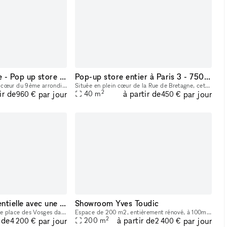
Boutique éphémère - Pop up store - rue des Martyrs (9ème)
Pop-up store entier à Paris 3 - 75003
L'aperçu du quartier • Au cœur du 9ème arrondissement sur le meilleur trottoir de la rue des Martyrs • Emplacement disposant d'un fort trafic toute la semaine et le we, attirant beaucoup des visite
Située en plein cœur de la Rue de Bretagne, cette boutique de 30 m² avec réserve de 10m2 bénéficie d’un emplacement exceptionnel, parmi les plus recherchés de Paris. La rue est connue pour son fort p
2
ir de
à partir de
par jour
par jour
40
m
960 €
450 €
Une galerie confidentielle avec une adresse remarquable
Showroom Yves Toudic
Au cœur de la prestigieuse place des Vosges dans le quartier du Marais, découvrez notre galerie nichée au fond d’une cour fleurie. Une adresse idéale pour présenter vos collections et recevoir vos co
Espace de 200 m2, entièrement rénové, à 100m du métro République. Style industriel, très belle hauteur sous plafond, lumière naturelle par verrière et éclairage haut de gamme, Entièrement climatisé.
2
 de
à partir de
par jour
par jour
200
m
4 200 €
2 400 €