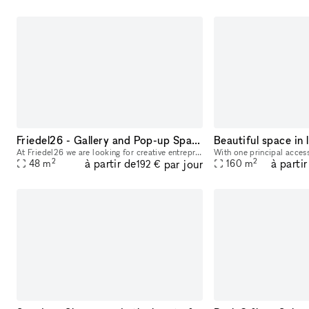
Friedel26 - Gallery and Pop-up Space
Beautiful space in 
At Friedel26 we are looking for creative entrepreneurs, artists and designers - right in the pulsating heart of the Reuterkiez in Berlin, a lively, diverse and inspiring area. The large space can be
2
2
à partir de
à partir
par jour
48
m
160
m
192 €