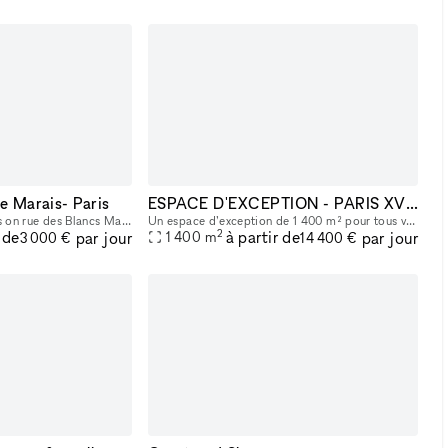
le Marais- Paris
ESPACE D'EXCEPTION - PARIS XV - TOWER
With one principal access on rue des Blancs Manteaux and a second access on rue des Guillemites with a big window.
Un espace d’exception de 1 400 m² pour tous vos projets artistiques et professionnels Situé dans un environnement dynamique, cet espace unique est pensé pour accueillir une grande variété d’événemen
2
 de
à partir de
par jour
par jour
1 400
m
3 000 €
14 400 €