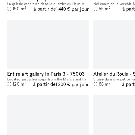
La galerie est située dans le quartier du Haut-Marais, en plein cœur de Paris, à deux pas de la place de la République et non loin du centre Pompidou et de l'hôtel de Ville. Elle se trouve au cœur d'
2
2
à partir de
à part
par jour
150
m
55
m
1 440 €
Entire art gallery in Paris 3 - 75003
Atelier du Roule
Located just a few steps from the Marais and the Centre Georges Pompidou, on a lively street, this 120m2 gallery spanning two levels features a spacious showroom with a large window display, perfect
2
2
à partir de
à part
par jour
120
m
68
m
1 200 €