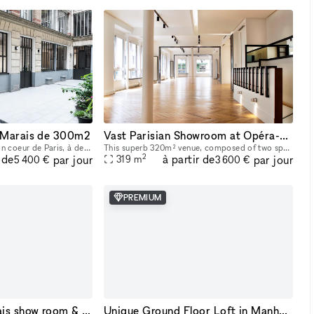
e Marais de 300m2
Vast Parisian Showroom at Opéra-Bourse
La Galerie se situe en plein coeur de Paris, à deux pas du Centre Pompidou et de la rue des Archives. Cet espace de 300m2 a été entièrement rénové en 2022 afin d’acceuillir un nouvel espace d’exposit
This superb 320m² venue, composed of two spaces—a 220m² area on the first floor and a 100m² room on the ground floor—is available for short-term rental to host your Showrooms, Pop-Up Stores, Temporar
2
 de
à partir de
par jour
par jour
319
m
5 400 €
3 600 €
PREMIUM
Temporary 13 Marais show room & pop up
Unique Ground Floor Loft in Manhattan