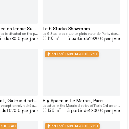
Stunning Retail Space on Iconic Sunset Boulevard
Le 6 Studio Showroom
This captivating retail space is situated on the prestigious Sunset Boulevard, offering unparalleled visibility and exposure to a high-end clientele. Recently Renovated & Designed for Impact: Moder
Le 6 Studio se situe en plein cœur de Paris, dans le Sentier. - STUDIO PHOTO & VIDÉO 2 PLATEAUX dont 1 CYCLO - ESPACE DE LOCATION POUR SHOWROOMS / EXPOSITIONS / CASTINGS
2
ir de
à partir de
par jour
par jour
116
m
780 €
1 920 €
PROPRIÉTAIRE RÉACTIF < 1H
Espace événementiel , Galerie d’art / show room au cœur de Paris
Big Space in Le Marais, Paris
Bienvenue dans notre lieu exceptionnel, niché au sein de l'ancien guichet de la Banque Française, un monument historique inscrit au patrimoine. Cet espace polyvalent offre une variété d'options pour
Located in the Marais district of Paris 3rd arrondissement. Large space available for rent for showrooms, fashion events, art galleries, etc.
2
r de
à partir de
par jour
par jour
120
m
1 020 €
1 800 €
CTIF < 4H
PROPRIÉTAIRE RÉACTIF < 6H