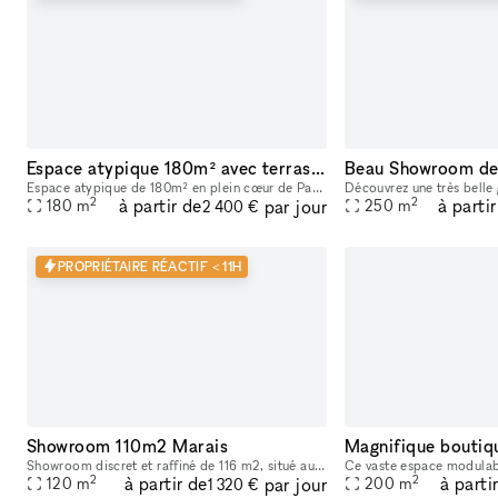
Espace atypique 180m² avec terrasse — Bar Marais / République — Showroom, shooting, pop-up restaurant, défilé
Espace atypique de 180m² en plein cœur de Paris (3e arrondissement), à deux pas des métros République et Temple. Ce bar à cocktails centenaire fondé en 1923 offre un cadre unique et scénographiable p
2
2
à partir de
à parti
par jour
180
m
250
m
2 400 €
PROPRIÉTAIRE RÉACTIF < 11H
Showroom 110m2 Marais
Magnifique boutiqu
Showroom discret et raffiné de 116 m2, situé au 147 rue du Temple – 75003 PARIS, en fond de cour. Dans un pur style industriel avec ses murs blancs et son sol en béton, il bénéficie d’une lumière du
2
2
à partir de
à parti
par jour
120
m
200
m
1 320 €