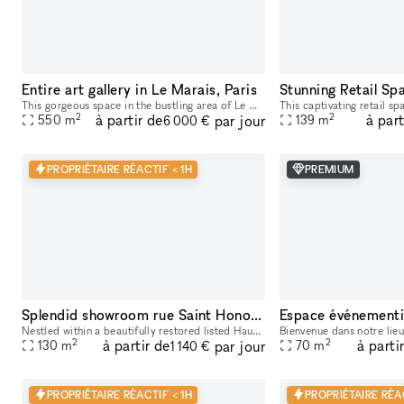
Entire art gallery in Le Marais, Paris
This gorgeous space in the bustling area of Le Marais, is perfect for brands looking to host a Showroom or Private Sale. Boasting a private entrance that creates a well-lit ambiance. With a trendy m
2
2
à partir de
à part
par jour
550
m
139
m
6 000 €
PROPRIÉTAIRE RÉACTIF < 1H
PREMIUM
Splendid showroom rue Saint Honoré - Place Vendôme, in the heart of Paris fashion & culture district.
Nestled within a beautifully restored listed Haussmann building at 229 Rue Saint-Honoré, between Place Vendôme, the Tuileries Gardens and the Louvre, 229LAB offers one of Paris' most prestigious addr
2
2
à partir de
à parti
par jour
130
m
70
m
1 140 €
PROPRIÉTAIRE RÉACTIF < 1H
PROPRIÉTAIRE RÉA