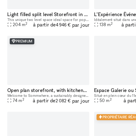
Light filled split level Storefront in the heart of Manhattan (with high ceilings and multiple rooms)
This unique two level space ideal space for pop-ups, dining experiences, galleries, panel conversations, fashion presentations, showrooms and more. With a total ceiling height of 26' the two story s
2
2
à partir de
à parti
par jour
204
m
138
m
4 946 €
PREMIUM
Open plan storefront, with kitchenette + spa like wetroom. A unique NY showroom.
Welcome to Sommwhere, a sustainably designed pop-up space in the heart of the Lower East Side. Transport yourself and guests to this stylish, minimalist space conveniently located on Ludlow between H
2
2
à partir de
à part
par jour
74
m
50
m
2 082 €
PROPRIÉTAIRE RÉA