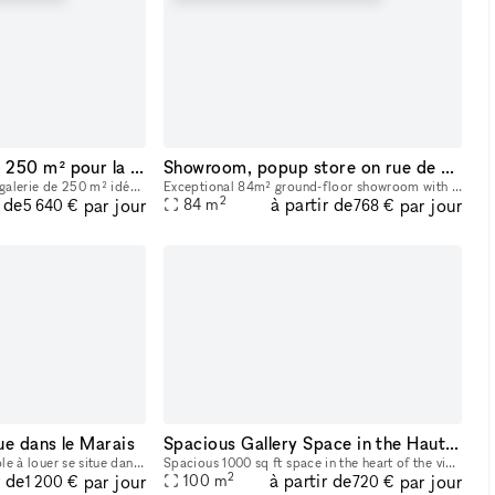
Beau Showroom de 250 m² pour la fashion week
Showroom, popup store on rue de Turenne
Découvrez une très belle galerie de 250 m² idéalement situé au cœur du Marais à Paris. Parfait pour les showrooms, cette location offre des caractéristiques uniques telles que de hauts plafonds, des
Exceptional 84m² ground-floor showroom with a sleek design, located in the heart of the Marais, Paris’ historic and fashion-centric district. Its prime location and flexible layout make it ideal for
2
r de
à partir de
par jour
par jour
84
m
5 640 €
768 €
e dans le Marais
Spacious Gallery Space in the Haut Marais
Ce vaste espace modulable à louer se situe dans le quartier du Haut Marais, centre de gravité des touristes et parisiens les plus branchés. Les boutiques y sont pointues, les bars et restaurants, con
Spacious 1000 sq ft space in the heart of the vibrant Haut Marais. Bright, grand, street-level space featuring two very large floor-to-ceiling windows that open directly onto the street, offering str
2
r de
à partir de
par jour
par jour
100
m
1 200 €
720 €