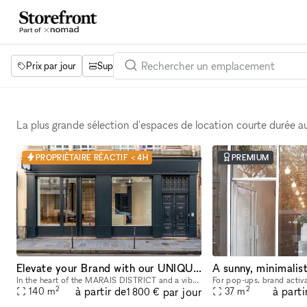
Prix par jour
Superficie
Projets
Équipements
Mot 
La plus grande sélection d'espaces de location courte durée 
PROPRIÉTAIRE RÉACTIF < 4H
PREMIUM
Elevate your Brand with our UNIQUE POP UP SPACE in PARIS Marais
In the heart of the MARAIS DISTRICT and a vibrant neighborhood, our space provides you with an outstanding FRONTAGE, VOLUME and ARCHITECTURE. The location is very interesting as it is on a real sho
2
2
à partir de
à parti
par jour
140
m
37
m
1 800 €