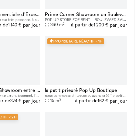
L’Expérience Événementielle d’Exception au Cœur de Bastille
Prime Corner Showroom on Boulevard Saint-Michel
Idéalement situé dans une rue très passante, à seulement une minute du métro, cet espace offre un emplacement stratégique au cœur d’un quartier dynamique et recherché. La boutique de 90 m² bénéficie
POP-UP STORE FOR RENT – BOULEVARD SAINT-MICHEL, PARIS 5TH Position your brand in the heart of one of the busiest and most iconic locations on Paris’s Left Bank. This retail space enjoys a prime loc
2
r de
à partir de
par jour
par jour
360
m
1 140 €
1 200 €
PROPRIÉTAIRE RÉACTIF < 1H
Espace Galerie ou Showroom entre Bastille et République
le petit prieuré Pop Up Boutique
Situé en plein cœur du 11eme arrondissement, l’espace se trouve dans le quartier saint Ambroise à la lisière du marais (boulevard Beaumarchais) et du quartier Rue saint Maur (espace des lumières et s
nous sommes architectes et avons créé "le petit prieure" pour offrir un espace aménagé et modulable pour tous les créateurs qui souhaitent présenter leur travaux ( designers, artistes, céramistes, ph
2
ir de
à partir de
par jour
par jour
15
m
324 €
162 €
CTIF < 2H