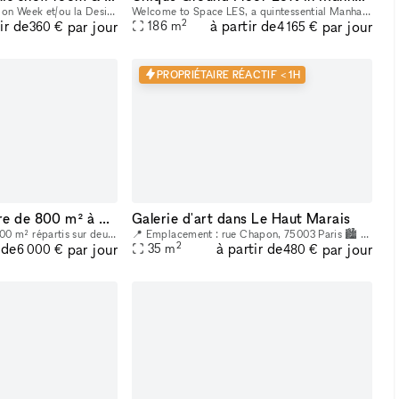
1. Le prix pendant la Fashion Week et/ou la Design Week est de 1875 € par jour et 11 250 € par semaine. Profitez de notre espace polyvalent idéal pour les showrooms de mode, les produits de luxe, les
Welcome to Space LES, a quintessential Manhattan ground floor loft in the trendy Lower East Side! It features 2,000 sq. ft. of usable space with a comfortable capacity of 125 people, 11 ft ceiling, a
2
ir de
à partir de
par jour
par jour
186
m
360 €
4 165 €
PROPRIÉTAIRE RÉACTIF < 1H
Espace sous verrière de 800 m² à Bastille
Galerie d'art dans Le Haut Marais
L'espace se déploie sur 800 m² répartis sur deux niveaux dont un espace central sous une verrière de 465 m² avec un patio extérieur de 30 m². Vous trouverez en pièce jointe une présentation détaillée
📍 Emplacement : rue Chapon, 75003 Paris 🏙 Emplacement stratégique : Situé dans le cœur du Marais, à proximité de nombreux lieux culturels et artistiques. Un espace créatif indépendant, situé au cœur
2
 de
à partir de
par jour
par jour
35
m
6 000 €
480 €