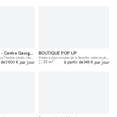
Prestigious Gallery - Centre Georges Pompidou
BOUTIQUE POP UP
350 m² Gallery Across Two Flexible Levels, Ideally Located Facing the Centre Georges Pompidou, in the Dynamic Marais/Châtelet District This exceptional space offers a modern, versatile environment,
Située à deux minutes de la Bastille, cette boutique pop-up lumineuse et élégante offre une belle vitrine, une grande hauteur sous plafond et un agencement idéal pour tous vos projets : showroom, exp
2
r de
à partir de
par jour
par jour
25
m
3 600 €
348 €