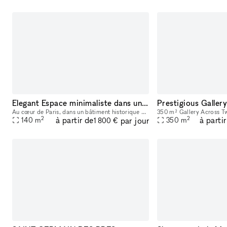
Elegant Espace minimaliste dans un Bâtiment Historique, Palais-Royal/ Louvre
Au cœur de Paris, dans un bâtiment historique du 17ème siècle avec de hauts plafonds et une luminosité naturelle. Située en plein centre-ville, ce lieu est parfait pour des événements éphémères ou de
2
2
à partir de
à parti
par jour
140
m
350
m
1 800 €