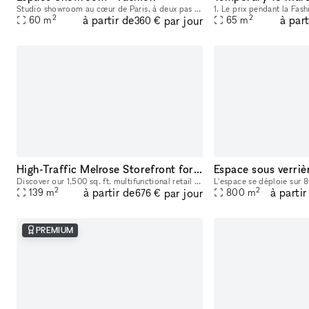
Studio showroom au cœur de Paris, à deux pas du Marais, situé au 17 rue de Nice. Cet espace au charme typiquement parisien est idéal pour les showrooms, présentations de collections, pop-ups et événe
2
2
à partir de
à part
par jour
60
m
65
m
360 €
High-Traffic Melrose Storefront for Pop-Ups & Brand Activations
Discover our 1,500 sq. ft. multifunctional retail and activation space located on iconic Melrose and Fairfax, a well-known celebrity and cultural hotspot in Los Angeles. Surrounded by luxury brands
2
2
à partir de
à partir
par jour
139
m
800
m
676 €
PREMIUM