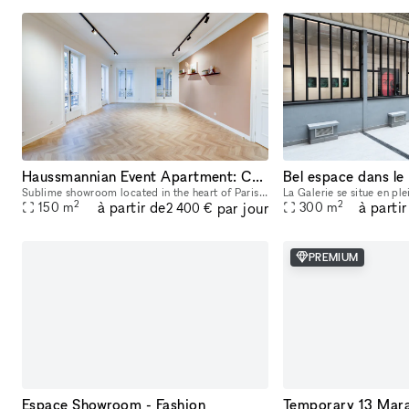
Haussmannian Event Apartment: Corporate Seminars, Conferences, Showrooms...
Bel espace dans l
Sublime showroom located in the heart of Paris, near the Montorgueil and Marais districts. Imbued with typical Parisian charm, the showroom offers an incomparable showcase. You can rent it to highlig
2
2
à partir de
à partir
par jour
150
m
300
m
2 400 €
PREMIUM
Espace Showroom - Fashion