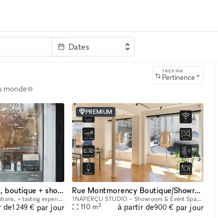
Dates
clé
TRIER PAR
Pertinence
au monde
PREMIUM
A sunny, minimalist, boutique + showroom in the heart of the Lower East Side, Manhattan
Rue Montmorency Boutique/Showroom
For pop-ups, brand activations, + tasting experiences. If you're a brand that is looking to showcase your products, we have the perfect place for you. Our sustainably designed 'pop up space' is ide
'INAPERÇU STUDIO – Showroom & Event Space in the Heart of Le Marais Located in the heart of Le Marais, one of Paris's most vibrant and sought-after neighborhoods, L'INAPERÇU STUDIO is a versatile ve
2
r de
à partir de
par jour
par jour
110
m
1 249 €
900 €