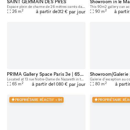
SAINT GERMAIN DES PRES
Showroom in le Ma
Espace plein de charme de 26 mètres carrés dans le quartier très prisé de saint germain de prés. Dans une rue très commerçante, on peut y apercevoir le carré saint germain, idéal pour y accueillir sa
2
2
à partir de
à parti
par jour
26
m
90
m
312 €
PRIMA Gallery Space Paris 3e | 65m² Minimal White Cube in Haut-Marais
Located at 13 rue Notre-Dame de Nazareth in the heart of the Haut-Marais, PRIMA is a 65 m² contemporary gallery space designed for exhibitions, pop-ups, showrooms, fashion presentations, castings, ev
2
2
à partir de
à parti
par jour
65
m
80
m
1 080 €
PROPRIÉTAIRE RÉACTIF < 1H
PROPRIÉTAIRE RÉAC