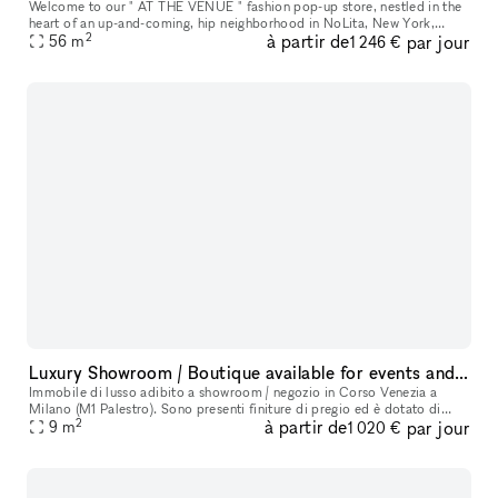
Welcome to our " AT THE VENUE " fashion pop-up store, nestled in the
heart of an up-and-coming, hip neighborhood in NoLita, New York,
2
à partir de
par jour
where creativity thrives and style is celebrated. Located in a pr
56
m
1 246 €
Luxury Showroom / Boutique available for events and exhibitions
Immobile di lusso adibito a showroom / negozio in Corso Venezia a
Milano (M1 Palestro). Sono presenti finiture di pregio ed è dotato di
2
à partir de
par jour
9
m
ogni comfort. Lo spazio è così composto: 2 sale espositive c
1 020 €