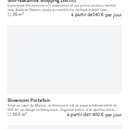
Shin-Nakamise Shopping District
Experience the epitome of convenience at our prime location nestled
near Asakusa Station, easily accessible via multiple transit lines
2
à partir de
par jour
including the Tokyo Metro Ginza Line, Tobu Isesaki Line, Toei As
26
m
240 €
Showroom Portefoin
Situé au cœur du Marais, ce showroom est un espace événementiel de
505 m² au design contemporain. Organisé autour d'un spectaculaire
2
à partir de
par jour
atrium baigné de lumière naturelle, il propose des espaces modulab
500
m
11 400 €