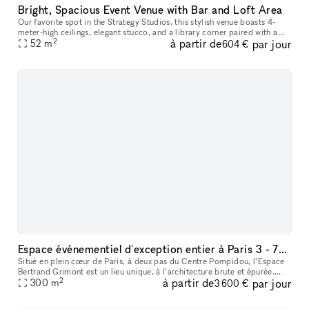
Bright, Spacious Event Venue with Bar and Loft Area
Our favorite spot in the Strategy Studios, this stylish venue boasts 4-
meter-high ceilings, elegant stucco, and a library corner paired with a
2
à partir de
par jour
fully equipped bar. With cozy seating areas and ample op
52
m
604 €
Espace événementiel d'exception entier à Paris 3 - 75003
Situé en plein cœur de Paris, à deux pas du Centre Pompidou, l’Espace
Bertrand Grimont est un lieu unique, à l’architecture brute et épurée.
2
à partir de
par jour
Modulable et changeant l’Espace peut être privatisé pour
300
m
3 600 €