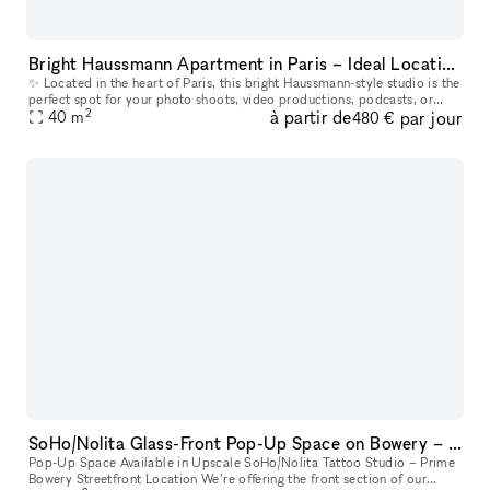
Bright Haussmann Apartment in Paris – Ideal Location for Photo or Video Shoot
✨ Located in the heart of Paris, this bright Haussmann-style studio is the
perfect spot for your photo shoots, video productions, podcasts, or
2
à partir de
par jour
YouTube content. Nestled on the 3rd floor of a beautiful
40
m
480 €
SoHo/Nolita Glass-Front Pop-Up Space on Bowery – Next to Supreme
Pop-Up Space Available in Upscale SoHo/Nolita Tattoo Studio – Prime
Bowery Streetfront Location We’re offering the front section of our