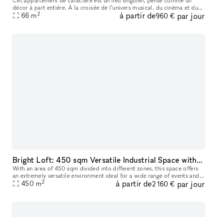
Cet appartement de caractère est un lieu singulier, pensé comme un
décor à part entière. À la croisée de l’univers musical, du cinéma et du
2
à partir de
par jour
lifestyle contemporain, il offre une atmosphère immersive i
66
m
960 €
Bright Loft: 450 sqm Versatile Industrial Space with Stunning Daylight and Minimalist Design
With an area of 450 sqm divided into different zones, this space offers
an extremely versatile environment ideal for a wide range of events and
2
à partir de
par jour
productions. Equipped with backstage areas and large sk
450
m
2 160 €