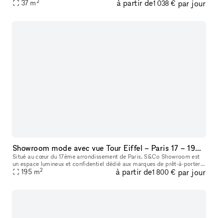
2
à partir de
par jour
upscale tattoo studio as a pop-up space. Located directly on B
37
m
1 038 €
Showroom mode avec vue Tour Eiffel – Paris 17 – 195m² lumineux
Situé au cœur du 17ème arrondissement de Paris, S&Co Showroom est
un espace lumineux et confidentiel dédié aux marques de prêt-à-porter.
2
à partir de
par jour
Au 9ème étage avec une vue dégagée sur Paris et la Tour Eiffe
195
m
1 800 €