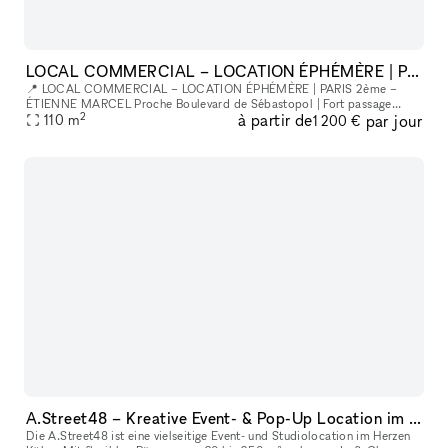
LOCAL COMMERCIAL – LOCATION ÉPHÉMÈRE | PARIS 2ème – ÉTIENNE MARCEL
📍 LOCAL COMMERCIAL – LOCATION ÉPHÉMÈRE | PARIS 2ème –
ÉTIENNE MARCEL Proche Boulevard de Sébastopol | Fort passage
2
à partir de
par jour
piéton Un espace de prestige au cœur de Paris pour votre pop-up,
110
m
1 200 €
showroom ou événe
A.Street48 – Kreative Event- & Pop-Up Location im Belgischen Viertel Köln
Die A.Street48 ist eine vielseitige Event- und Studiolocation im Herzen