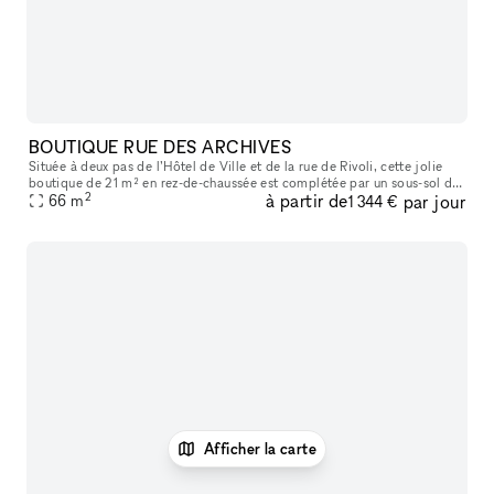
BOUTIQUE RUE DES ARCHIVES
Située à deux pas de l’Hôtel de Ville et de la rue de Rivoli, cette jolie
boutique de 21 m² en rez-de-chaussée est complétée par un sous-sol de
2
à partir de
par jour
66
m
45 m² exploitable commercialement. Sa configuration es
1 344 €
Afficher la carte