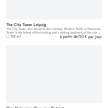
The City Tower Leipzig
The City Tower, also known as the Uniriese, Wisdom Tooth or Panorama
Tower, is the tallest office building and a striking landmark of the city of
2
à partir de
par jour
Leipzig. With an impressive height of 142.5 meters, i
132
m
720 €