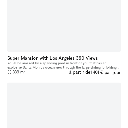
Super Mansion with Los Angeles 360 Views
You’ll be amazed by a sparkling pool in front of you that has an
explosive Santa Monica ocean view through the large sliding/ bifolding
2
à partir de
par jour
glass doors.. you’ll also be drawn to look at the spiral stairc
339
m
1 401 €