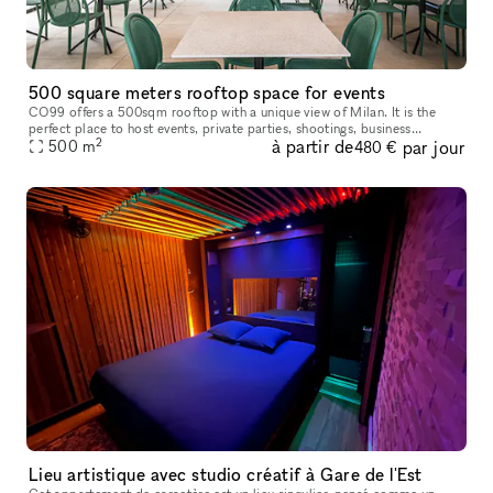
500 square meters rooftop space for events
CO99 offers a 500sqm rooftop with a unique view of Milan. It is the
perfect place to host events, private parties, shootings, business
2
à partir de
par jour
500
m
meetings and more. The rooftop is divided into three areas: a d
480 €
Lieu artistique avec studio créatif à Gare de l'Est