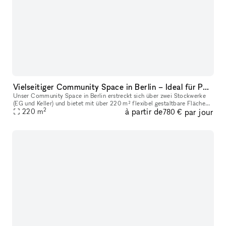
Vielseitiger Community Space in Berlin – Ideal für Pop-Ups, Showrooms, Ausstellungen & Workshops
Unser Community Space in Berlin erstreckt sich über zwei Stockwerke
(EG und Keller) und bietet mit über 220 m² flexibel gestaltbare Flächen
2
à partir de
par jour
die perfekte Location für Showrooms, Ausstellungen, Pop-Up
220
m
780 €