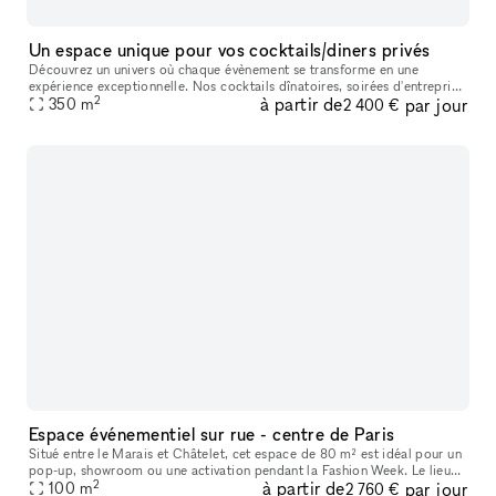
Un espace unique pour vos cocktails/diners privés
Découvrez un univers où chaque évènement se transforme en une
expérience exceptionnelle. Nos cocktails dînatoires, soirées d'entreprise
2
à partir de
par jour
et dîners assis sont conçus pour éblouir et inspirer. Dans un c
350
m
2 400 €
Espace événementiel sur rue - centre de Paris
Situé entre le Marais et Châtelet, cet espace de 80 m² est idéal pour un
pop-up, showroom ou une activation pendant la Fashion Week. Le lieu
2
à partir de
par jour
se compose de deux espaces : une première pièce lumineuse
100
m
2 760 €