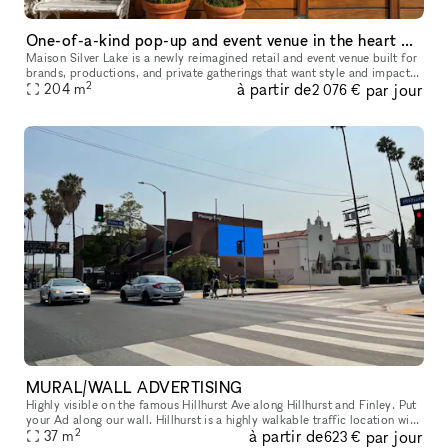
One-of-a-kind pop-up and event venue in the heart of Los Angeles
Maison Silver Lake is a newly reimagined retail and event venue built for
brands, productions, and private gatherings that want style and impact.
2
à partir de
par jour
Located directly on Silver Lake Blvd, the property o
204
m
2 076 €
MURAL/WALL ADVERTISING
Highly visible on the famous Hillhurst Ave along Hillhurst and Finley. Put
your Ad along our wall. Hillhurst is a highly walkable traffic location with
2
à partir de
par jour
lots of shops and stores. Right across from Mar
37
m
623 €