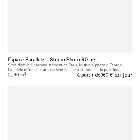
Espace Parallèle – Studio Photo 90 m²
Situé dans le 11ᵉ arrondissement de Paris, le studio photo d’Espace
Parallèle offre un environnement lumineux et modulable pour les
2
à partir de
par jour
productions créatives, éditoriales et commerciales. Avec ses 90 m²,
90
m
960 €