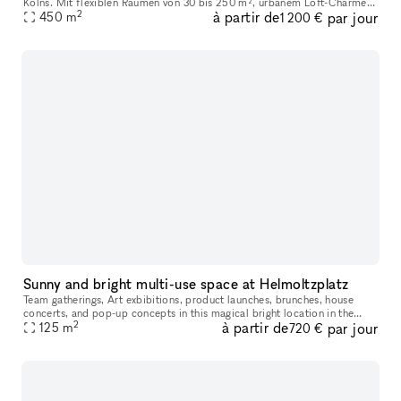
Kölns. Mit flexiblen Räumen von 30 bis 250 m², urbanem Loft-Charme
2
à partir de
par jour
und moderner Ausstattung eignet sie sich perfekt für Pop-Ups
450
m
1 200 €
Sunny and bright multi-use space at Helmoltzplatz
Team gatherings, Art exbibitions, product launches, brunches, house
concerts, and pop-up concepts in this magical bright location in the
2
à partir de
par jour
midst of Prenzlauer Berg. Dreamy location with attractive high
125
m
720 €