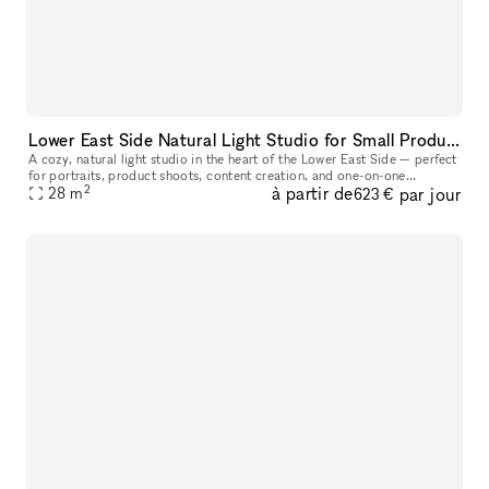
Lower East Side Natural Light Studio for Small Productions & Podcast Recordings
A cozy, natural light studio in the heart of the Lower East Side — perfect
for portraits, product shoots, content creation, and one-on-one
2
à partir de
par jour
28
m
sessions. At approximately 300 sq ft, this space comfortabl
623 €