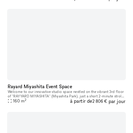
Rayard Miyashita Event Space
Welcome to our innovative studio space nestled on the vibrant 3rd floor
of "RAYYARD MIYASHITA" (Miyashita Park), just a short 2-minute stroll
2
à partir de
par jour
160
m
from Shibuya Station. Please note that inquiries via ema
2 806 €