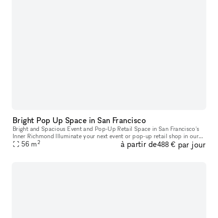
Bright Pop Up Space in San Francisco
Bright and Spacious Event and Pop-Up Retail Space in San Francisco's
Inner Richmond Illuminate your next event or pop-up retail shop in our
2
à partir de
par jour
stunning space located in the heart of San Francisco's Inn
56
m
488 €