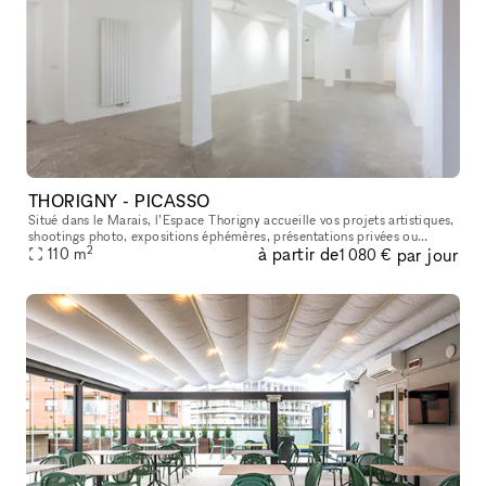
THORIGNY - PICASSO
Situé dans le Marais, l’Espace Thorigny accueille vos projets artistiques,
shootings photo, expositions éphémères, présentations privées ou
2
à partir de
par jour
événements créatifs dans un cadre sobre, élégant et modulab
110
m
1 080 €