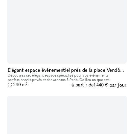
Elégant espace événementiel près de la place Vendôme.
Découvrez cet élégant espace spécialisé pour vos événements
professionnels privés et showrooms à Paris. Ce lieu unique est
2
à partir de
par jour
parfaitement adapté pour des réunions d'entreprise, des dîners privés et
240
m
1 440 €
des