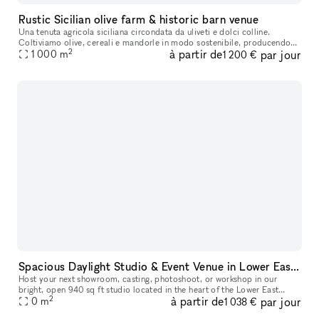
Rustic Sicilian olive farm & historic barn venue
Una tenuta agricola siciliana circondata da uliveti e dolci colline.
Coltiviamo olive, cereali e mandorle in modo sostenibile, producendo
2
à partir de
par jour
olio d’oliva spremuto a freddo e raccolto a mano. Il fienile
1 000
m
1 200 €
Spacious Daylight Studio & Event Venue in Lower East Side
Host your next showroom, casting, photoshoot, or workshop in our
bright, open 940 sq ft studio located in the heart of the Lower East
2
à partir de
par jour
Side. The space easily welcomes up to 45 guests and offers a flex
0
m
1 038 €