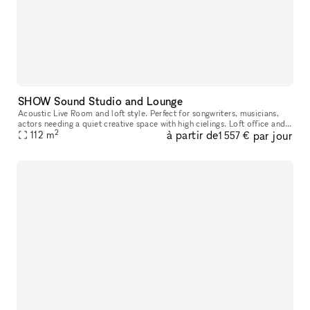
SHOW Sound Studio and Lounge
Acoustic Live Room and loft style. Perfect for songwriters, musicians,
actors needing a quiet creative space with high cielings. Loft office and
2
à partir de
par jour
kitchenette.
112
m
1 557 €