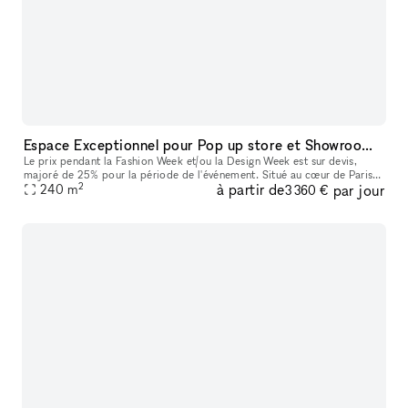
Espace Exceptionnel pour Pop up store et Showrooms à Montmartre
Le prix pendant la Fashion Week et/ou la Design Week est sur devis,
majoré de 25% pour la période de l'événement. Situé au cœur de Paris,
2
à partir de
par jour
ce lieu est idéalement adapté pour des événements tels que co
240
m
3 360 €