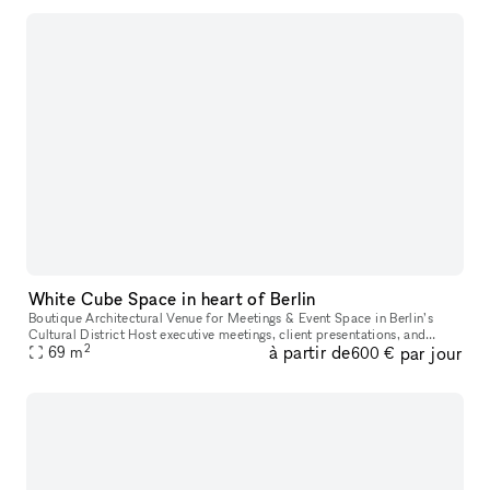
White Cube Space in heart of Berlin
Boutique Architectural Venue for Meetings & Event Space in Berlin’s
Cultural District Host executive meetings, client presentations, and
2
à partir de
par jour
leadership workshops in a distinctive architectural gallery s
69
m
600 €