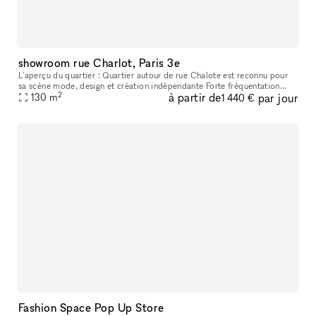
showroom rue Charlot, Paris 3e
L'aperçu du quartier : Quartier autour de rue Chalote est reconnu pour
sa scène mode, design et création indépendante Forte fréquentation
2
à partir de
par jour
professionnelle pendant les fashion weeks et événements press
130
m
1 440 €
Fashion Space Pop Up Store