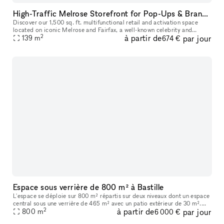
High-Traffic Melrose Storefront for Pop-Ups & Brand Activations
Discover our 1,500 sq. ft. multifunctional retail and activation space
located on iconic Melrose and Fairfax, a well-known celebrity and
2
à partir de
par jour
139
m
cultural hotspot in Los Angeles. Surrounded by luxury brands
674 €
Espace sous verrière de 800 m² à Bastille
L'espace se déploie sur 800 m² répartis sur deux niveaux dont un espace
central sous une verrière de 465 m² avec un patio extérieur de 30 m².
2
à partir de
par jour
Vous trouverez en pièce jointe une présentation détaillée
800
m
6 000 €