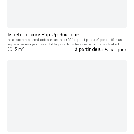
le petit prieuré Pop Up Boutique
nous sommes architectes et avons créé "le petit prieure" pour offrir un
espace aménagé et modulable pour tous les créateurs qui souhaitent
2
à partir de
par jour
présenter leur travaux ( designers, artistes, céramistes, ph
15
m
162 €