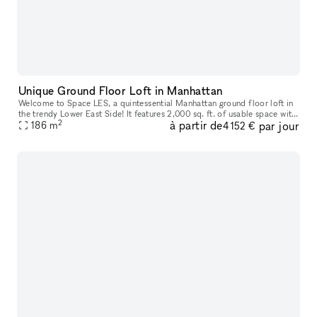
Unique Ground Floor Loft in Manhattan
Welcome to Space LES, a quintessential Manhattan ground floor loft in
the trendy Lower East Side! It features 2,000 sq. ft. of usable space with
2
à partir de
par jour
a comfortable capacity of 125 people, 11 ft ceiling, a
186
m
4 152 €