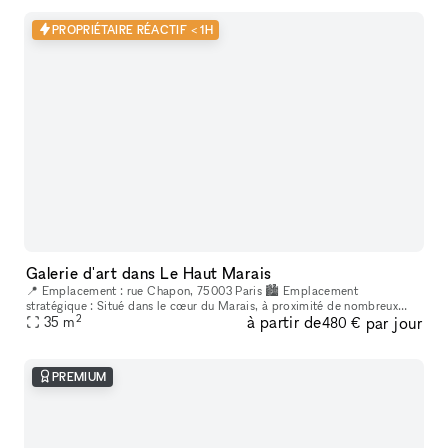
PROPRIÉTAIRE RÉACTIF < 1H
Galerie d'art dans Le Haut Marais
📍 Emplacement : rue Chapon, 75003 Paris 🏙 Emplacement
stratégique : Situé dans le cœur du Marais, à proximité de nombreux
2
à partir de
par jour
lieux culturels et artistiques. Un espace créatif indépendant, situé au
35
m
480 €
cœur
PREMIUM