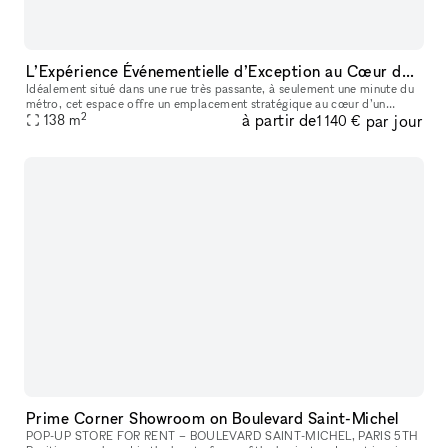
L’Expérience Événementielle d’Exception au Cœur de Bastille
Idéalement situé dans une rue très passante, à seulement une minute du
métro, cet espace offre un emplacement stratégique au cœur d’un
2
à partir de
par jour
138
m
quartier dynamique et recherché. La boutique de 90 m² bénéficie
1 140 €
Prime Corner Showroom on Boulevard Saint-Michel
POP-UP STORE FOR RENT – BOULEVARD SAINT-MICHEL, PARIS 5TH