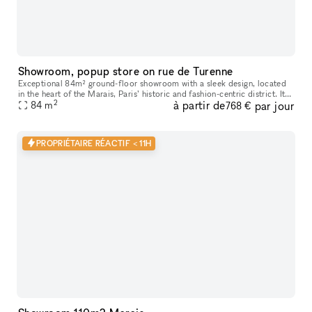
Showroom, popup store on rue de Turenne
Exceptional 84m² ground-floor showroom with a sleek design, located
in the heart of the Marais, Paris’ historic and fashion-centric district. Its
2
à partir de
par jour
prime location and flexible layout make it ideal for
84
m
768 €
PROPRIÉTAIRE RÉACTIF < 11H