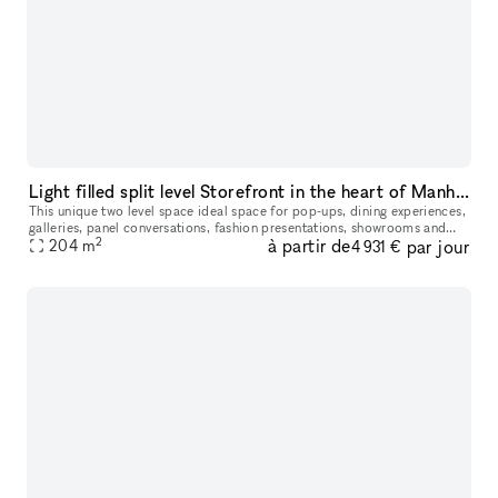
Light filled split level Storefront in the heart of Manhattan (with high ceilings and multiple rooms)
This unique two level space ideal space for pop-ups, dining experiences,
galleries, panel conversations, fashion presentations, showrooms and
2
à partir de
par jour
204
more. With a total ceiling height of 26' the two story s
m
4 931 €