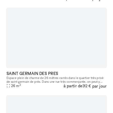
SAINT GERMAIN DES PRES
Espace plein de charme de 26 mètres carrés dans le quartier très prisé
de saint germain de prés. Dans une rue très commerçante, on peut y
2
à partir de
par jour
apercevoir le carré saint germain, idéal pour y accueillir sa
26
m
312 €