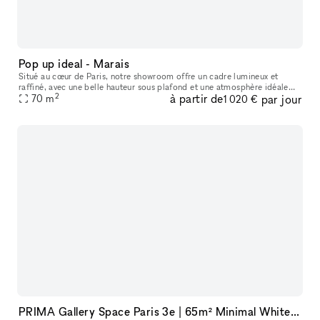
Pop up ideal - Marais
Situé au cœur de Paris, notre showroom offre un cadre lumineux et
raffiné, avec une belle hauteur sous plafond et une atmosphère idéale
2
à partir de
par jour
pour accueillir des marques, des collections et des événements
70
m
1 020 €
PRIMA Gallery Space Paris 3e | 65m² Minimal White Cube in Haut-Marais