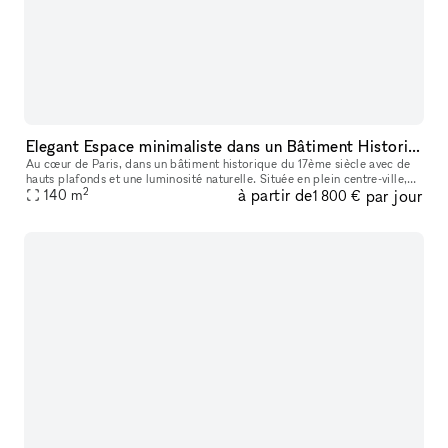
Elegant Espace minimaliste dans un Bâtiment Historique, Palais-Royal/ Louvre
Au cœur de Paris, dans un bâtiment historique du 17ème siècle avec de
hauts plafonds et une luminosité naturelle. Située en plein centre-ville,
2
à partir de
par jour
ce lieu est parfait pour des événements éphémères ou de
140
m
1 800 €