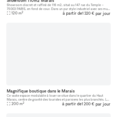
Showroom 110m2 Marais
Showroom discret et raffiné de 116 m2, situé au 147 rue du Temple –
75003 PARIS, en fond de cour. Dans un pur style industriel avec ses murs
2
à partir de
par jour
blancs et son sol en béton, il bénéficie d’une lumière du
120
m
1 320 €
Magnifique boutique dans le Marais
Ce vaste espace modulable à louer se situe dans le quartier du Haut
Marais, centre de gravité des touristes et parisiens les plus branchés. Les
2
à partir de
par jour
boutiques y sont pointues, les bars et restaurants, con
200
m
1 200 €