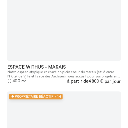
ESPACE WITHUS - MARAIS
Notre espace atypique et épuré en plein coeur du marais (situé entre
l'Hotel de Ville et la rue des Archives), vous accueil pour vos projets en
2
à partir de
par jour
tout genre : Shooting/tournage , défilé , showroom , pr
400
m
4 800 €
PROPRIÉTAIRE RÉACTIF < 1H