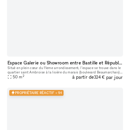
Espace Galerie ou Showroom entre Bastille et République
Situé en plein cœur du 11eme arrondissement, l’espace se trouve dans le
quartier saint Ambroise à la lisière du marais (boulevard Beaumarchais)
2
à partir de
par jour
et du quartier Rue saint Maur (espace des lumières et s
50
m
324 €
PROPRIÉTAIRE RÉACTIF < 1H