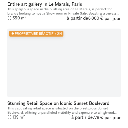
Entire art gallery in Le Marais, Paris
This gorgeous space in the bustling area of Le Marais, is perfect for
brands looking to host a Showroom or Private Sale. Boasting a private
2
à partir de
par jour
entrance that creates a well-lit ambiance. With a trendy m
550
m
6 000 €
PROPRIÉTAIRE RÉACTIF < 2H
Stunning Retail Space on Iconic Sunset Boulevard
This captivating retail space is situated on the prestigious Sunset
Boulevard, offering unparalleled visibility and exposure to a high-end
2
à partir de
par jour
139
m
clientele. Recently Renovated & Designed for Impact: Moder
778 €