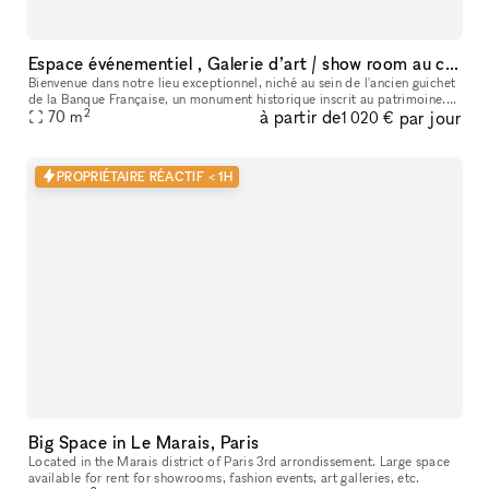
Espace événementiel , Galerie d’art / show room au cœur de Paris
Bienvenue dans notre lieu exceptionnel, niché au sein de l'ancien guichet
de la Banque Française, un monument historique inscrit au patrimoine.
2
à partir de
par jour
Cet espace polyvalent offre une variété d'options pour
70
m
1 020 €
PROPRIÉTAIRE RÉACTIF < 1H
Big Space in Le Marais, Paris
Located in the Marais district of Paris 3rd arrondissement. Large space
available for rent for showrooms, fashion events, art galleries, etc.