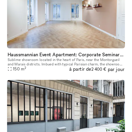
Haussmannian Event Apartment: Corporate Seminars, Conferences, Showrooms...
Sublime showroom located in the heart of Paris, near the Montorgueil
and Marais districts. Imbued with typical Parisian charm, the showroom
2
à partir de
par jour
offers an incomparable showcase. You can rent it to highlig
150
m
2 400 €