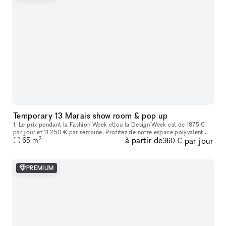
Temporary 13 Marais show room & pop up
1. Le prix pendant la Fashion Week et/ou la Design Week est de 1875 €
par jour et 11 250 € par semaine. Profitez de notre espace polyvalent
2
à partir de
par jour
idéal pour les showrooms de mode, les produits de luxe, les
65
m
360 €
PREMIUM