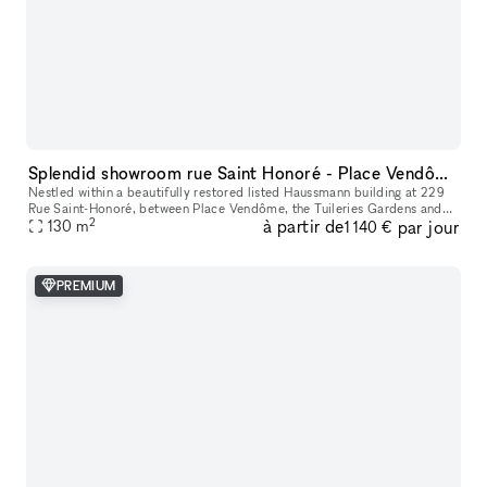
Splendid showroom rue Saint Honoré - Place Vendôme, in the heart of Paris fashion & culture district.
Nestled within a beautifully restored listed Haussmann building at 229
Rue Saint-Honoré, between Place Vendôme, the Tuileries Gardens and
2
à partir de
par jour
the Louvre, 229LAB offers one of Paris' most prestigious addr
130
m
1 140 €
PREMIUM