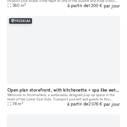
Position your brand in the heart of one of the busiest and most iconic
2
à partir de
par jour
360
m
locations on Paris’s Left Bank. This retail space enjoys a prime loc
1 200 €
PREMIUM
Open plan storefront, with kitchenette + spa like wetroom. A unique NY showroom.
Welcome to Sommwhere, a sustainably designed pop-up space in the
heart of the Lower East Side. Transport yourself and guests to this
2
à partir de
par jour
stylish, minimalist space conveniently located on Ludlow between H
74
m
2 076 €