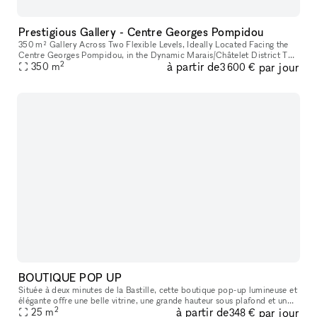
Prestigious Gallery - Centre Georges Pompidou
350 m² Gallery Across Two Flexible Levels, Ideally Located Facing the
Centre Georges Pompidou, in the Dynamic Marais/Châtelet District This
2
à partir de
par jour
exceptional space offers a modern, versatile environment,
350
m
3 600 €
BOUTIQUE POP UP
Située à deux minutes de la Bastille, cette boutique pop-up lumineuse et
élégante offre une belle vitrine, une grande hauteur sous plafond et un
2
à partir de
par jour
agencement idéal pour tous vos projets : showroom, exp
25
m
348 €