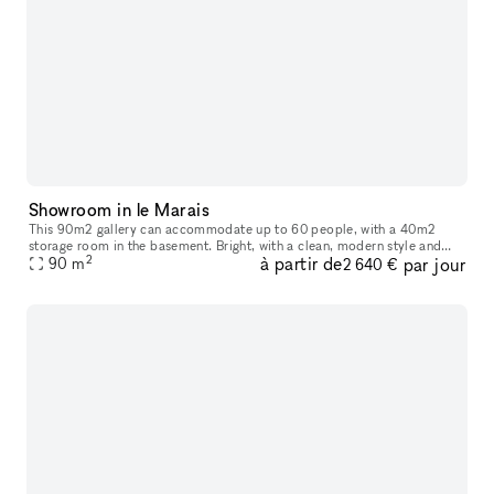
Showroom in le Marais
This 90m2 gallery can accommodate up to 60 people, with a 40m2
storage room in the basement. Bright, with a clean, modern style and
2
à partir de
par jour
ample hanging space, this gallery is ideal for art exhibitions, sh
90
m
2 640 €