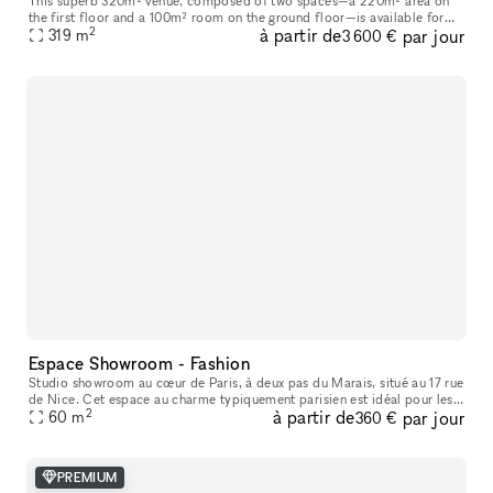
This superb 320m² venue, composed of two spaces—a 220m² area on
the first floor and a 100m² room on the ground floor—is available for
2
à partir de
par jour
short-term rental to host your Showrooms, Pop-Up Stores, Temporar
319
m
3 600 €
Espace Showroom - Fashion
Studio showroom au cœur de Paris, à deux pas du Marais, situé au 17 rue
de Nice. Cet espace au charme typiquement parisien est idéal pour les
2
à partir de
par jour
showrooms, présentations de collections, pop-ups et événe
60
m
360 €
PREMIUM