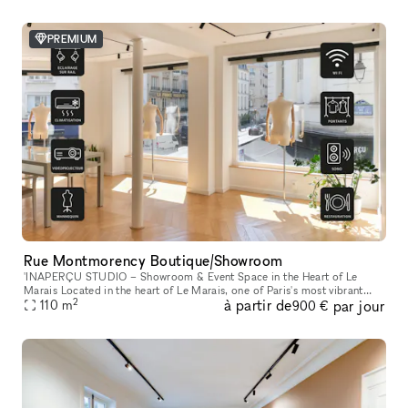
PREMIUM
Rue Montmorency Boutique/Showroom
'INAPERÇU STUDIO – Showroom & Event Space in the Heart of Le
Marais Located in the heart of Le Marais, one of Paris's most vibrant
2
à partir de
par jour
and sought-after neighborhoods, L'INAPERÇU STUDIO is a versatile ve
110
m
900 €