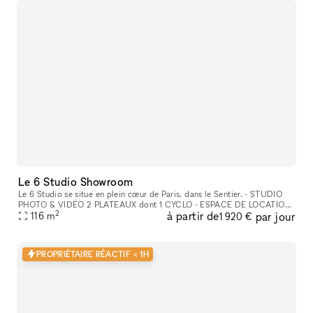
Le 6 Studio Showroom
Le 6 Studio se situe en plein cœur de Paris, dans le Sentier. - STUDIO
PHOTO & VIDÉO 2 PLATEAUX dont 1 CYCLO - ESPACE DE LOCATION
2
à partir de
par jour
POUR SHOWROOMS / EXPOSITIONS / CASTINGS
116
m
1 920 €
PROPRIÉTAIRE RÉACTIF < 1H