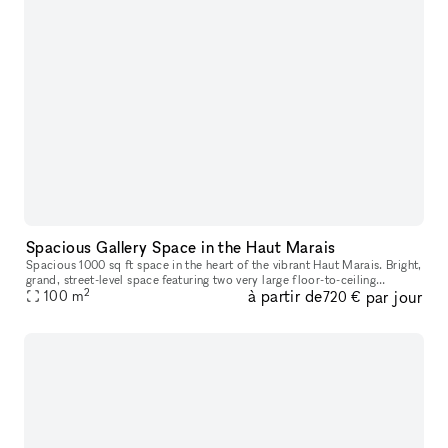
Spacious Gallery Space in the Haut Marais
Spacious 1000 sq ft space in the heart of the vibrant Haut Marais. Bright,
grand, street-level space featuring two very large floor-to-ceiling
2
à partir de
par jour
windows that open directly onto the street, offering str
100
m
720 €