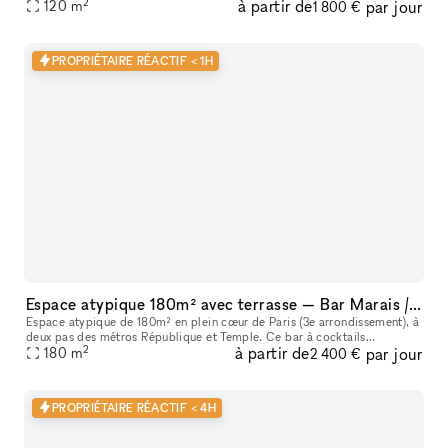
2
à partir de
par jour
120
m
1 800 €
PROPRIÉTAIRE RÉACTIF < 1H
Espace atypique 180m² avec terrasse — Bar Marais / République — Showroom, shooting, pop-up restaurant, défilé
Espace atypique de 180m² en plein cœur de Paris (3e arrondissement), à
deux pas des métros République et Temple. Ce bar à cocktails
2
à partir de
par jour
centenaire fondé en 1923 offre un cadre unique et scénographiable p
180
m
2 400 €
PROPRIÉTAIRE RÉACTIF < 4H