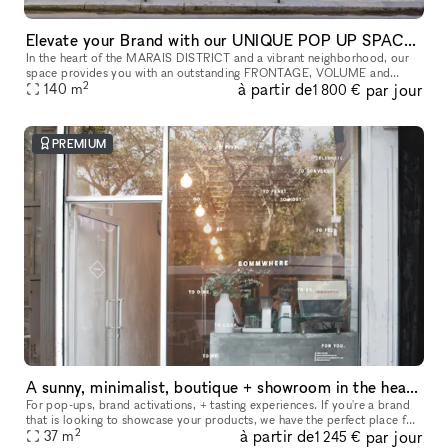
Elevate your Brand with our UNIQUE POP UP SPACE in PARIS Marais
In the heart of the MARAIS DISTRICT and a vibrant neighborhood, our
space provides you with an outstanding FRONTAGE, VOLUME and
2
à partir de
par jour
140
m
ARCHITECTURE. The location is very interesting as it is on a real sho
1 800 €
PREMIUM
A sunny, minimalist, boutique + showroom in the heart of the Lower East Side, Manhattan
For pop-ups, brand activations, + tasting experiences. If you're a brand
that is looking to showcase your products, we have the perfect place for
2
à partir de
par jour
you. Our sustainably designed 'pop up space' is ide
37
m
1 245 €