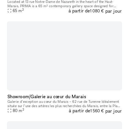
Located at 13 rue Notre-Dame de Nazareth in the heart of the Haut-
Marais, PRIMA is a 65 m² contemporary gallery space designed for
2
à partir de
par jour
exhibitions, pop-ups, showrooms, fashion presentations, castings, ev
65
m
1 080 €
Showroom/Galerie au cœur du Marais
Galerie d’exception au cœur du Marais – 62 rue de Turenne Idéalement
située sur l’une des artères les plus recherchées du Marais, entre la Place
2
à partir de
par jour
des Vosges et la rue de Bretagne, la galerie bénéficie
80
m
1 560 €