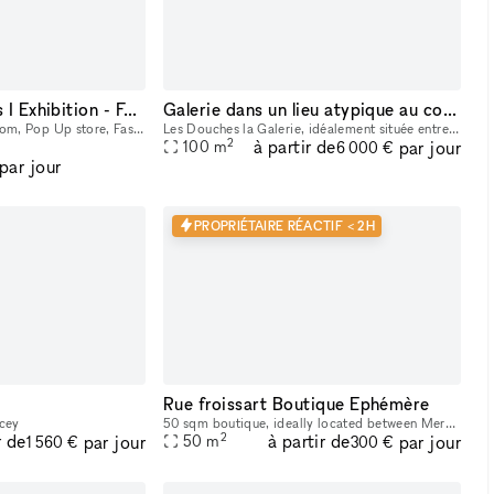
Atelier des Acacias I Exhibition - Fashion Show - Advertising - Entertainment
Galerie dans un lieu atypique au coeur Paris
Perfect venue for Showroom, Pop Up store, Fashion show, Exhibition
Les Douches la Galerie, idéalement située entre le canal Saint Martin et la place de la République, met à la disposition des professionnels qui souhaitent organiser un événement un espace calme
2
à partir de
par jour
100
m
6 000 €
par jour
PROPRIÉTAIRE RÉACTIF < 2H
Rue froissart Boutique Ephémère
acey
50 sqm boutique, ideally located between Merci, Acne, A.P.C., Ami, Roseanna, Jimmy Fairly, Kitsuné, Officine Générale, Bonne Gueule… Features a beautiful workshop-style display window and a large, w
2
r de
à partir de
par jour
par jour
50
m
1 560 €
300 €