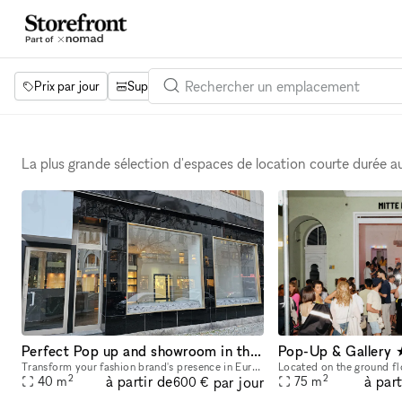
Prix par jour
Superficie
Projets
Équipements
Mot 
La plus grande sélection d'espaces de location courte durée 
Perfect Pop up and showroom in the heart of Kudamm
Pop-Up & Gallery 
Transform your fashion brand's presence in Europe with an exclusive pop-up store at Kurfürstendamm 27, Berlin's renowned fashion boulevard. This is more than just a location; it's a statement. Situa
2
2
à partir de
à part
par jour
40
m
75
m
600 €