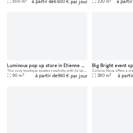
à partir de
à partir
par jour
500
m
230
m
6 600 €
Luminous pop up store in Etienne Marcel (close to the Marais)
Big Bright event sp
This cozy boutique exudes creativity with its large windows that let in lots of natural light and create a bright atmosphere. This premium retail space is modern with contemporary interiors with whit
2
2
à partir de
à parti
par jour
90
m
380
m
960 €