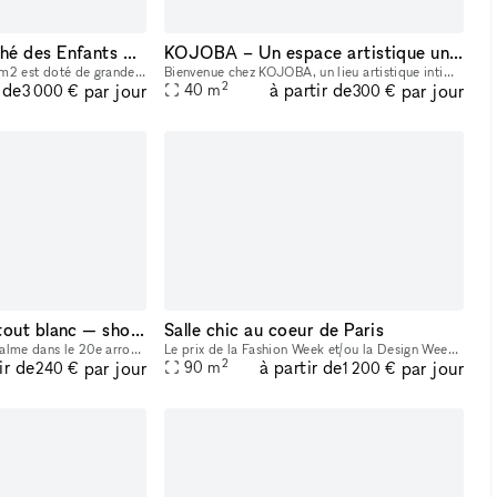
Appartement marché des Enfants Rouges
KOJOBA – Un espace artistique unique au cœur de Paris
Cet appartement de 120 m2 est doté de grandes fenêtres qui laissent entrer la lumière naturelle. Adresse prestigieuse de la rue de Bretagne, à proximité du quartier des Enfants-Rouges, située au 3ème
Bienvenue chez KOJOBA, un lieu artistique intimiste situé dans le 18ᵉ arrondissement de Paris, pensé pour accueillir vos projets créatifs, professionnels et événementiels. Avec sa décoration atypiqu
2
 de
à partir de
par jour
par jour
40
m
3 000 €
300 €
Espace modulable tout blanc — shooting, ateliers, événements privés
Salle chic au coeur de Paris
Espace de 52,65 m² au calme dans le 20e arrondissement de Paris, entièrement rénové avec des murs blancs épurés. La configuration permet de libérer entièrement l'espace pour l'adapter à vos besoins :
Le prix de la Fashion Week et/ou la Design Week est de 25% de plus que le prix standard. Bienvenue à notre plateforme de location de courte durée pour Showrooms, Boutiques Éphémères, et Pop-up Shop
2
ir de
à partir de
par jour
par jour
90
m
240 €
1 200 €