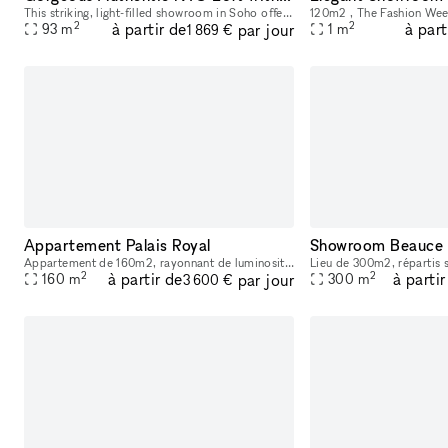
This striking, light-filled showroom in Soho offers a refined and minimalist backdrop perfect for fashion week, photoshoots, film productions, and creative projects. Set in a historic authentic New Y
2
2
à partir de
à part
par jour
93
m
1
m
1 869 €
Appartement Palais Royal
Showroom Beauce
Appartement de 160m2, rayonnant de luminosité. Cet espace possède plusieurs salles, permettant de créer différentes ambiances, idéal pour un showroom. Emplacement animé proche du musée du Louvre, du
2
2
à partir de
à partir
par jour
160
m
300
m
3 600 €