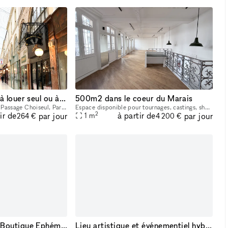
Popup store #le27 à louer seul ou à plusieurs
500m2 dans le coeur du Marais
Loue boutique éphémère Passage Choiseul, Paris 2ème Location à la journée, la semaine ou au mois. Surface de vente : 20m2 Sous-Sol de 19m2 avec point d’eau, toilette et espace de stockage. Double e
Espace disponible pour tournages, castings, showroom privés.., possibilité de louer une partie
2
ir de
à partir de
par jour
par jour
1
m
264 €
4 200 €
Élégant Showroom Boutique Ephémère in Paris
Lieu artistique et événementiel hybride