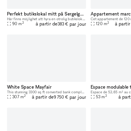
Perfekt butikslokal mitt på Sergelgatan
Här finns möjlighet att hyra en otrolig butikslokal i bästa möjliga läge mitt i centrala Stockholm. Idag så finns det redan en befintlig sminkbutik på plats med hyllor och möbler. Lokalen är anpassad
2
2
à partir de
à partir
par jour
90
m
120
m
383 €
White Space Mayfair
This stunning 3300 sq ft converted bank complete with period feature ceilings, situated in the heart of Mayfair, is complete with original ornamental ceiling features combined with industrial exposed
2
2
à partir de
à part
par jour
307
m
53
m
9 750 €