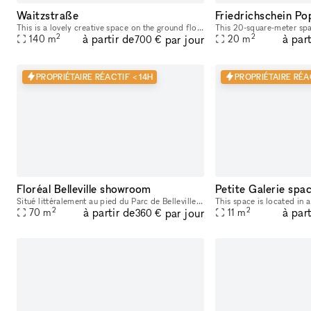
Waitzstraße
Friedrichschein Po
This is a lovely creative space on the ground floor with ample of potential. It is suitable for exhibits, workshops, and small gatherings. It's ideal for a pop-up shop, product launch, display room,
2
2
à partir de
à part
par jour
140
m
20
m
700 €
PROPRIÉTAIRE RÉACTIF < 14H
PROPRIÉTAIRE RÉA
Floréal Belleville showroom
Petite Galerie spa
Situé littéralement au pied du Parc de Belleville dans le 20è arrondissement de Paris, ce bel espace attire l'oeil avec sa façade bleue turquoise. Idéal pour un pop-up store ou lancement de produit.
2
2
à partir de
à part
par jour
70
m
11
m
360 €