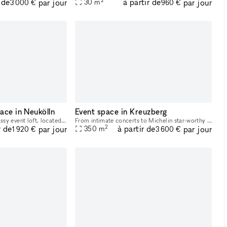
 de
à partir de
par jour
par jour
30
m
3 000 €
960 €
ace in Neukölln
Event space in Kreuzberg
Colonia Nova offers a classy event loft, located in a former cash register factory building, provides all you need to make your event a major success. The loft includes a 30 sqm custom-made bar area,
From intimate concerts to Michelin star-worthy dinners, movie screenings and creative workshops to panel discussions, exhibitions as well as photo- and video productions, this space ha hosted a wide
2
r de
à partir de
par jour
par jour
350
m
1 920 €
3 600 €