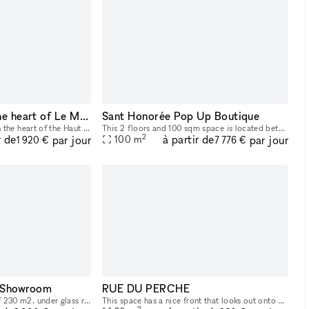
Pretty Galerie in the heart of Le Marais
Sant Honorée Pop Up Boutique
Pretty gallery of 70 m2 in the heart of the Haut Marais, located a few steps from the Café de la Poste and shops such as Isabel Marant, Jérôme Dreyfuss or Comme des Garçons. Large window on the stree
This 2 floors and 100 sqm space is located between the Louvre and the Bourse de Commerce. The gallery presents 10 exhibitions annually, showcasing the French contemporary art scene. Perfect as a pop
2
r de
à partir de
par jour
par jour
100
m
1 920 €
7 776 €
 Showroom
RUE DU PERCHE
Exceptional showroom of 230 m2, under glass roof, bright and refined. Located in the heart of the Marais district, this space to rent for your professional events: press day, private sale, showroom,
This space has a nice front that looks out onto a busy street through a big window that lets in light and makes it easy to see. This 30m2 space is in the 3rd arrondissement of Paris, right in the mid
2