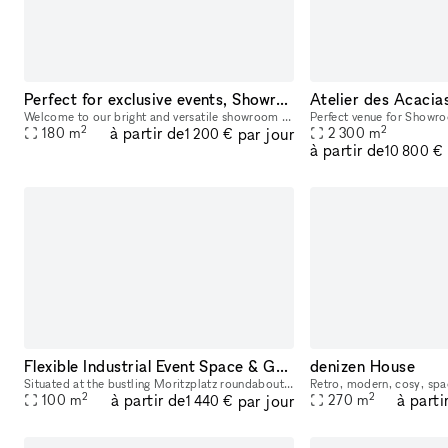
Perfect for exclusive events, Showroom, Exhibition Space, Meetings, Workshops
Welcome to our bright and versatile showroom in the heart of Berlin. Our classic Altbau space seamlessly combines historical charm with modern functionality, featuring white walls, wooden boards, an
2
2
à partir de
par jour
180
m
2 300
m
1 200 €
à partir de
10 800 €
Flexible Industrial Event Space & Gallery in Berlin’s Creative Quarter: Moritzplatz, Kreuzberg
denizen House
Situated at the bustling Moritzplatz roundabout, Salon am Moritzplatz blends industrial charm with a unique historic atmosphere. With 100 sq. m. of adaptable space, expansive south-facing windows ov
Retro, modern, cosy, sp
2
2
à partir de
à parti
par jour
100
m
270
m
1 440 €