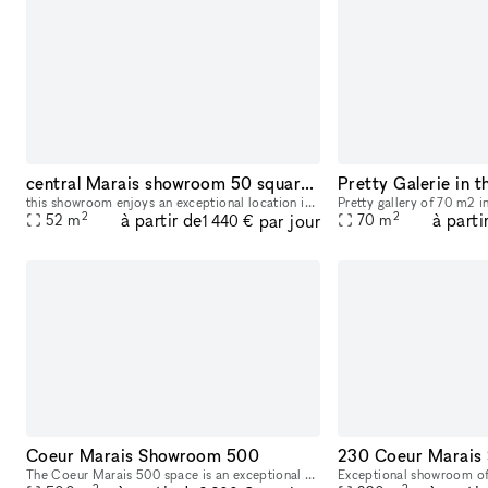
central Marais showroom 50 square meters
this showroom enjoys an exceptional location in the heart of the Marais district. 50 square meters are available plus 20 square meters downstairs and in the back for back office or fitting room. Avai
2
2
à partir de
à parti
par jour
52
m
70
m
1 440 €
Coeur Marais Showroom 500
230 Coeur Marais
The Coeur Marais 500 space is an exceptional showroom located in the heart of Paris, in one of the trendiest areas of the capital. Available for direct or turnkey rental, this space can host your sem
2
2