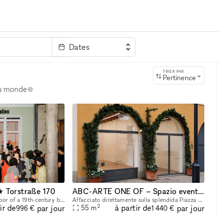
Dates
clé
TRIER PAR
Pertinence
au monde
★ Torstraße 170
ABC-ARTE ONE OF – Spazio eventi in Piazza Sant'Eustorgio, Milano
Located on the ground floor of a 19th-century building at Torstraße 170, Mitte Büro offers a curated setting for pop-ups, exhibitions, workshops, presentations, salons, talks, shoots, and brand exper
Affacciato direttamente sulla splendida Piazza Sant'Eustorgio, nel cuore di Milano, ABC-ARTE ONE OF è uno spazio espositivo di circa 55 mq, completamente ristrutturato di recente e curato nei minimi
2
ir de
à partir de
par jour
par jour
55
m
996 €
1 440 €