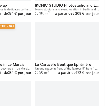
p-up
IKONIC STUDIO Photostudio and Event location in berlin
This 20-square-meter space is dedicated to the display of various forms of art or products. With its central position on the bustling Friedrichshain street, lined with stores, cafés, and restaurants,
Ikonic studio is and event location in berlin and also the perfect place for photo and filmproductions, workshops, or team meetings. The 310 sqm loft of an old factory building, which can be reached
2
ir de
à partir de
par jour
par jour
310
m
384 €
2 208 €
CTIF < 16H
ce in Le Marais
La Caravelle Boutique Ephémère
This space is located in a busy area in Le Marais. It is perfect as a showroom or pop up space for product launches or events.
Unique space in front of the famous 5* hotel "Les Bains". Our space is divided by its architectural orange arch and is completely new and renovated ! Ideal for popups/showroom
2
ir de
à partir de
par jour
par jour
50
m
384 €
672 €