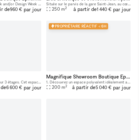
120m2 , The Fashion Week and/or Design Week price is 1875 daily. Experience the convenience of a prime location in the heart of Paris for your showroom needs. This adaptable space is ideal for showca
Située sur le parvis de la gare Saint-Jean, au cœur du quartier Euratlantique, L’Estrade est une salle événementielle hybride de 250 m², pensée pour accueillir tous types d’événements professionnels
2
ir de
à partir de
par jour
par jour
250
m
960 €
1 440 €
PROPRIÉTAIRE RÉACTIF < 6H
Magnifique Showroom Boutique Ephémère à Paris
Lieu de 300m2, répartis sur 3 étages. Cet espace mélange authenticité et modernité, entre ces murs apparents en briques et ses poutres en métal visibles. Une grande verrière est présente et permettan
1. Découvrez un espace polyvalent idéalement adapté pour des showrooms, pop-up boutiques et événements éphémères. Situé en plein cœur de Paris, sur le boulevard Saint-Germain, à proximité de la Place
2
 de
à partir de
par jour
par jour
200
m
6 600 €
5 040 €