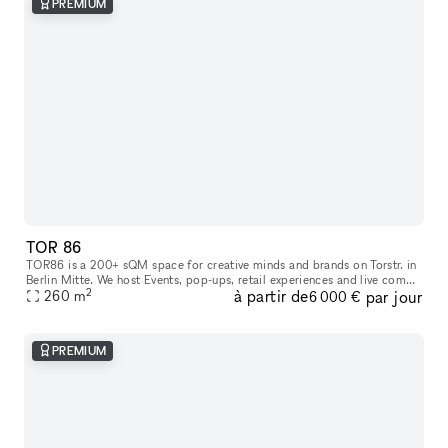
PREMIUM
TOR 86
TOR86 is a 200+ sQM space for creative minds and brands on Torstr. in
Berlin Mitte. We host Events, pop-ups, retail experiences and live comms
2
à partir de
par jour
260
m
activities. Located in direct neighborhood to Supreme,
6 000 €
PREMIUM