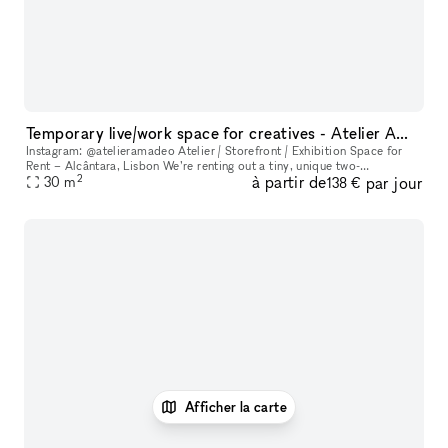
Temporary live/work space for creatives - Atelier AMADEO
Instagram: @atelieramadeo Atelier / Storefront / Exhibition Space for
Rent – Alcântara, Lisbon We’re renting out a tiny, unique two-
2
à partir de
par jour
level atelier space with a large glass-fronted storefront, recentl
30
m
138 €
Afficher la carte