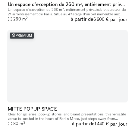
Un espace d’exception de 260 m², entièrement privatisable, au cœur du 2ᵉ arrondissement de Paris
Un espace d’exception de 260 m², entièrement privatisable, au cœur du
2ᵉ arrondissement de Paris. Situé au 4ᵉ étage d’un bel immeuble aux
2
à partir de
par jour
grandes huisseries, ce nouvel espace entièrement vitré est ba
260
m
6 600 €
PREMIUM
MITTE POPUP SPACE
Ideal for galleries, pop-up stores, and brand presentations, this versatile
venue is located in the heart of Berlin-Mitte, just steps away from
2
à partir de
par jour
80
m
Hackescher Markt and the renowned Torstrasse area. The
1 440 €