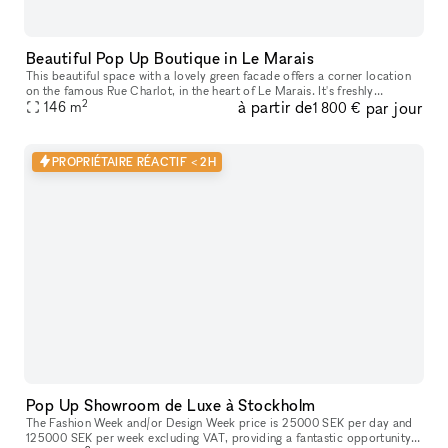
Beautiful Pop Up Boutique in Le Marais
This beautiful space with a lovely green facade offers a corner location
on the famous Rue Charlot​,​ in the heart of Le Marais. It's freshly
2
à partir de
par jour
renovated with white walls​,​ ceiling​,​ and floor. 146 s
146
m
1 800 €
PROPRIÉTAIRE RÉACTIF < 2H
Pop Up Showroom de Luxe à Stockholm
The Fashion Week and/or Design Week price is 25000 SEK per day and
125000 SEK per week excluding VAT, providing a fantastic opportunity