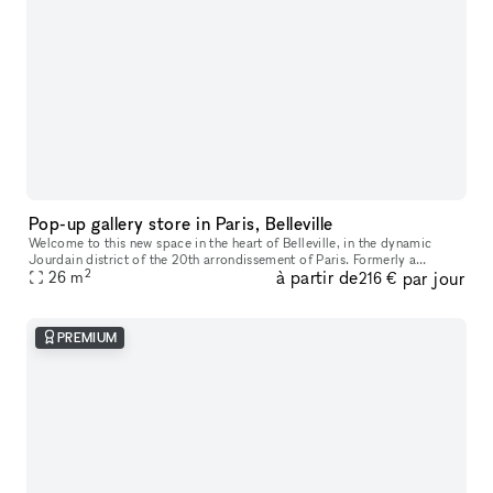
Pop-up gallery store in Paris, Belleville
Welcome to this new space in the heart of Belleville, in the dynamic
Jourdain district of the 20th arrondissement of Paris. Formerly a
2
à partir de
par jour
contemporary art gallery, this space has recently been renovated
26
m
216 €
PREMIUM