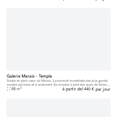
Galerie Marais - Temple
Située en plein cœur du Marais, à proximité immédiate des plus grands
musées parisiens et à seulement dix minutes à pied des quais de Seine,
2
à partir de
par jour
cette galerie bénéficie d’un emplacement premium dans l’un
66
m
1 440 €