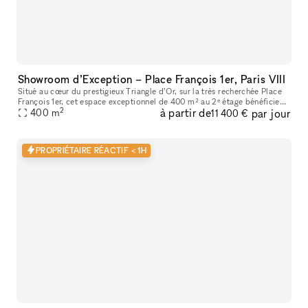
Showroom d’Exception – Place François 1er, Paris VIII
Situé au cœur du prestigieux Triangle d’Or, sur la très recherchée Place
François 1er, cet espace exceptionnel de 400 m² au 2ᵉ étage bénéficie
2
à partir de
par jour
d’un emplacement premium à quelques pas seulement de la
400
m
11 400 €
PROPRIÉTAIRE RÉACTIF < 1H