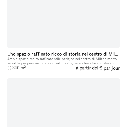
Uno spazio raffinato ricco di storia nel centro di Milano
Ampio spazio molto raffinato stile parigino nel centro di Milano molto
versatile per personalizzazioni, soffitti alti, pareti bianche con stucchi e
2
à partir de
par jour
boiserie bianche, parquet in rovere d’epoca. Ricco
340
m
1 €