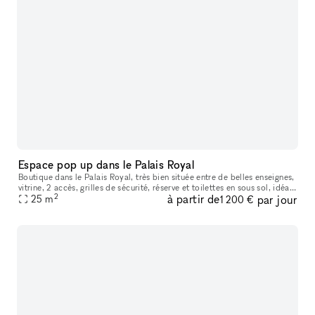
Espace pop up dans le Palais Royal
Boutique dans le Palais Royal, très bien située entre de belles enseignes,
vitrine, 2 accès, grilles de sécurité, réserve et toilettes en sous sol, idéal
2
à partir de
par jour
pour pop up Fashion week
25
m
1 200 €