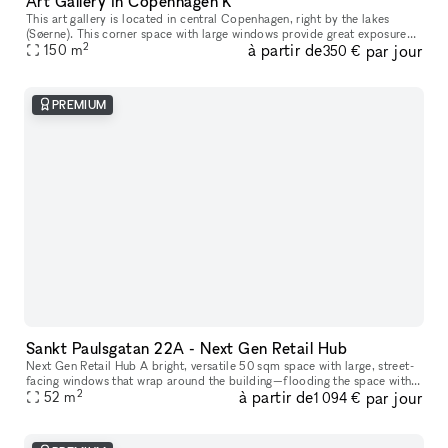
Art Gallery in Copenhagen K
This art gallery is located in central Copenhagen, right by the lakes
(Søerne). This corner space with large windows provide great exposure
2
à partir de
par jour
towards the street, and is suitable for both art exhibition
150
m
350 €
PREMIUM
Sankt Paulsgatan 22A - Next Gen Retail Hub
Next Gen Retail Hub A bright, versatile 50 sqm space with large, street-
facing windows that wrap around the building—flooding the space with
2
à partir de
par jour
natural light and offering maximum visibility. Welcome to
52
m
1 094 €