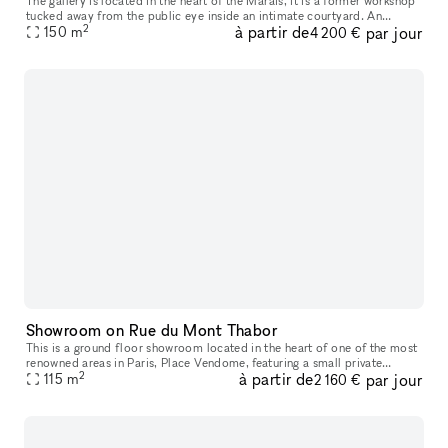
The gallery is located in the heart of the Marais, it is a former workshop
tucked away from the public eye inside an intimate courtyard. An
2
à partir de
par jour
atypical gallery that has known different historical perio
150
m
4 200 €
Showroom on Rue du Mont Thabor
This is a ground floor showroom located in the heart of one of the most
renowned areas in Paris, Place Vendome, featuring a small private
2
à partir de
par jour
courtyard. This space, designed for welcoming customers and p
115
m
2 160 €