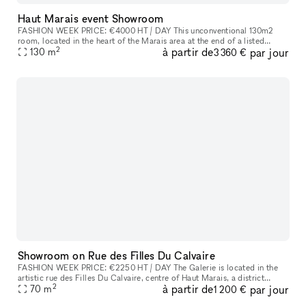
Haut Marais event Showroom
FASHION WEEK PRICE: €4000 HT / DAY This unconventional 130m2
room​,​ located in the heart of the Marais area at the end of a listed
2
à partir de
par jour
courtyard​,​ is an outstanding site because to its stunning glass r
130
m
3 360 €
Showroom on Rue des Filles Du Calvaire
FASHION WEEK PRICE: €2250 HT / DAY The Galerie is located in the
artistic rue des Filles Du Calvaire​,​ centre of Haut Marais​,​ a district
2
à partir de
par jour
known for its art galleries and high end boutiques on Beaum
70
m
1 200 €