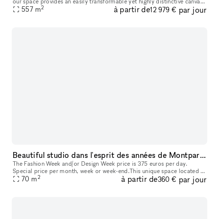
our space provides an easily transformable yet highly distinctive canvas
2
à partir de
par jour
557
m
for any event. Our space has 3 distinct venues, a 10
12 979 €
Beautiful studio dans l'esprit des années de Montparnasse
The Fashion Week and/or Design Week price is 375 euros per day.
Special price per month, week or week-end.This unique space located in
2
à partir de
par jour
Paris is perfectly suited for art exhibitions, providing a versa
70
m
360 €