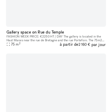
Gallery space on Rue du Temple
FASHION WEEK PRICE: €2250 HT / DAY The gallery is located in the
Haut Marais near the rue de Bretagne and the rue Portefoin. The 75m2
2
à partir de
par jour
space is located on the first floor at the end of a small Parisa
75
m
2 160 €