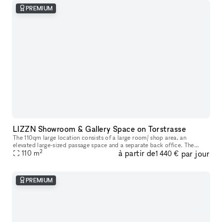
PREMIUM
LIZZN Showroom & Gallery Space on Torstrasse
The 110qm large location consists of a large room/ shop area, an
elevated large-sized passage space and a separate back office. The
2
à partir de
par jour
renting price depends on the m2 you will need for your presentation
110
m
1 440 €
PREMIUM