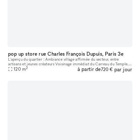
pop up store rue Charles François Dupuis, Paris 3e
L'aperçu du quartier : Ambiance village affirmée du secteur, entre
artisans et jeunes créateurs Voisinage immédiat du Carreau du Temple,
2
à partir de
par jour
lieu culturel et sportif incontournable Concentration de galer
120
m
720 €