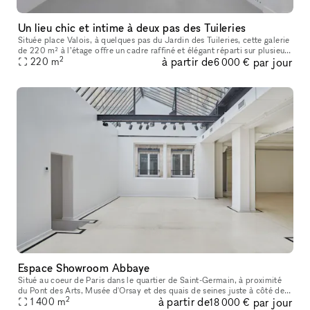
Un lieu chic et intime à deux pas des Tuileries
Située place Valois, à quelques pas du Jardin des Tuileries, cette galerie
de 220 m² à l’étage offre un cadre raffiné et élégant réparti sur plusieurs
2
à partir de
par jour
pièces. Parfaitement adaptée pour des pop-up sto
220
m
6 000 €
Espace Showroom Abbaye
Situé au coeur de Paris dans le quartier de Saint-Germain, à proximité
du Pont des Arts, Musée d'Orsay et des quais de seines juste à côté de
2
à partir de
par jour
l'église Saint-Germain, Café de Flore, Les Deux Magots et
1 400
m
18 000 €