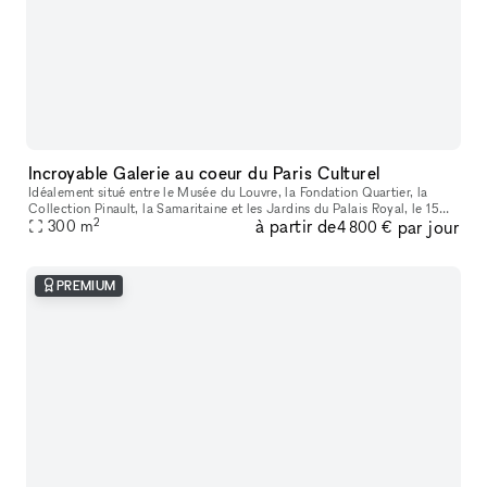
Incroyable Galerie au coeur du Paris Culturel
Idéalement situé entre le Musée du Louvre, la Fondation Quartier, la
Collection Pinault, la Samaritaine et les Jardins du Palais Royal, le 15
2
à partir de
par jour
rue du Louvre s’impose comme un espace raffiné et stratég
300
m
4 800 €
PREMIUM