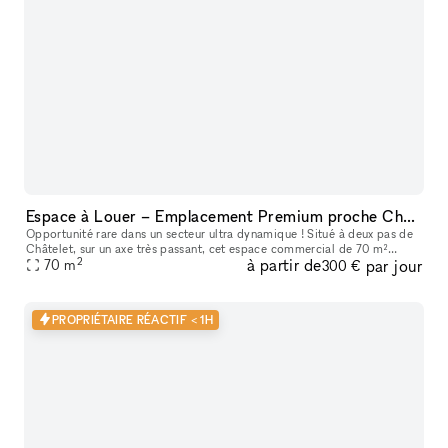
Espace à Louer – Emplacement Premium proche Châtelet
Opportunité rare dans un secteur ultra dynamique ! Situé à deux pas de
Châtelet, sur un axe très passant, cet espace commercial de 70 m²
2
à partir de
par jour
bénéficie de la clientèle de RETRO, qui a fait ses preuves d
70
m
300 €
PROPRIÉTAIRE RÉACTIF < 1H