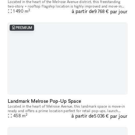
Located in the heart of the Melrose Avenue district, this freestanding
two-story + rooftop flagship location is highly improved and move-in
2
à partir de
par jour
1 490
ready. It is an incredible opportunity to host your next p
m
9 768 €
PREMIUM
Landmark Melrose Pop-Up Space
Located in the heart of Melrose Avenue, this landmark space is move-in
ready and offers a prime location perfect for retail pop-ups, launch
2
à partir de
par jour
458
m
events, art galleries, and product showcases. The Melrose
5 036 €