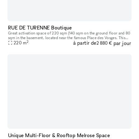
RUE DE TURENNE Boutique
Great activation space of 220 sqm (140 sqm on the ground floor and 80
sqm in the basement​,​ located near the famous Place des Vosges. This
2
à partir de
par jour
space offers great storefront on a popular street in Paris
220
m
2 880 €
Unique Multi-Floor & Rooftop Melrose Space