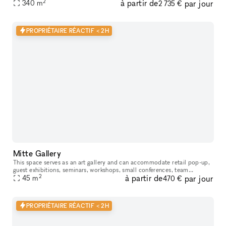
2
à partir de
par jour
for showcasing your products in a prime location. This adaptabl
340
m
2 735 €
PROPRIÉTAIRE RÉACTIF < 2H
Mitte Gallery
This space serves as an art gallery and can accommodate retail pop-up,
guest exhibitions​,​​ seminars​,​ workshops​,​ small conferences​,​ team
2
à partir de
par jour
meetings and gatherings of smaller groups during non-ex
45
m
470 €
PROPRIÉTAIRE RÉACTIF < 2H