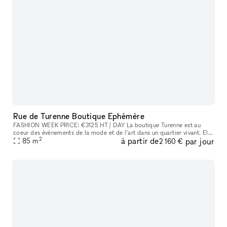
Rue de Turenne Boutique Ephémère
FASHION WEEK PRICE: €3125 HT / DAY La boutique Turenne est au
coeur des événements de la mode et de l’art dans un quartier vivant. Elle
2
à partir de
par jour
est composée de 3 pieces en enfilade ouvertes sur une vitrine
85
m
2 160 €