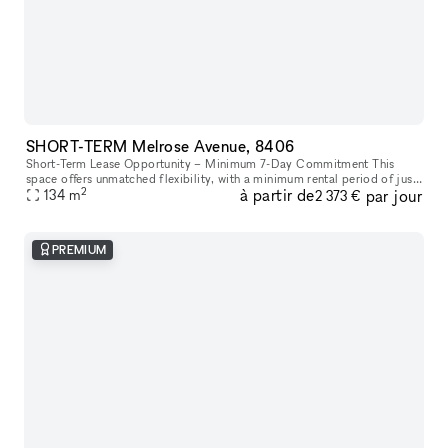
SHORT-TERM Melrose Avenue, 8406
Short-Term Lease Opportunity – Minimum 7-Day Commitment This
space offers unmatched flexibility, with a minimum rental period of just
2
à partir de
par jour
7 days. As one of our unique, highly flexible spaces, it’s desig
134
m
2 373 €
PREMIUM