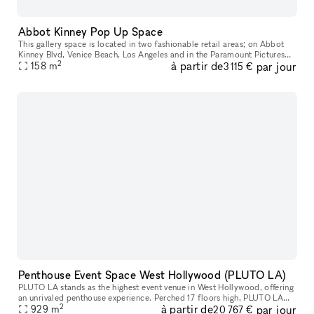
Abbot Kinney Pop Up Space
This gallery space is located in two fashionable retail areas; on Abbot
Kinney Blvd, Venice Beach, Los Angeles and in the Paramount Pictures
2
à partir de
par jour
building in Surry Hills, Sydney. GQ magazine named Abbot K
158
m
3 115 €
Penthouse Event Space West Hollywood (PLUTO LA)
PLUTO LA stands as the highest event venue in West Hollywood, offering
an unrivaled penthouse experience. Perched 17 floors high, PLUTO LA
2
à partir de
par jour
features breathtaking 360-degree views, floor-to-ceiling win
929
m
20 767 €