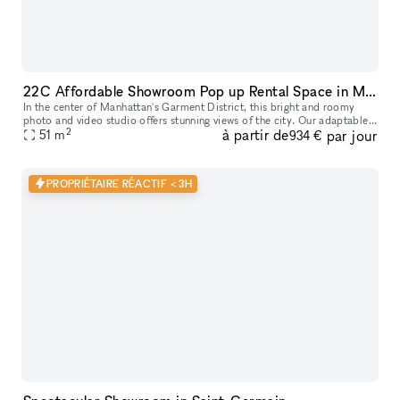
22C Affordable Showroom Pop up Rental Space in Manhattan
In the center of Manhattan's Garment District, this bright and roomy
photo and video studio offers stunning views of the city. Our adaptable
2
à partir de
par jour
venue is tastefully furnished to accommodate a broad varie
51
m
934 €
PROPRIÉTAIRE RÉACTIF < 3H