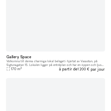
Gallery Space
Välkomna till denna charmiga lokal beläget i hjärtat av Vasastan, på
Sigtunagatan 15. Lokalen ligger på entréplan och har en öppen och ljus
2
à partir de
par jour
planlösning, där ett mindre pentry tillkommer. Det finns äv
170
m
1 200 €