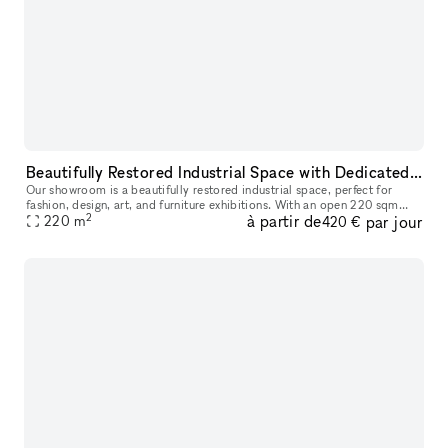
Beautifully Restored Industrial Space with Dedicated Photo Cyclorama, Perfect for Events, Exhibitions, and Creative Photo Shoots
Our showroom is a beautifully restored industrial space, perfect for
fashion, design, art, and furniture exhibitions. With an open 220 sqm
2
à partir de
par jour
layout, it offers great flexibility for various setups and
220
m
420 €