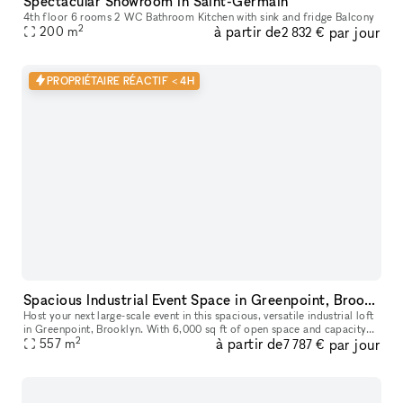
Spectacular Showroom in Saint-Germain
4th floor 6 rooms 2 WC Bathroom Kitchen with sink and fridge Balcony
2
à partir de
par jour
200
m
2 832 €
PROPRIÉTAIRE RÉACTIF < 4H
Spacious Industrial Event Space in Greenpoint, Brooklyn
Host your next large-scale event in this spacious, versatile industrial loft
in Greenpoint, Brooklyn. With 6,000 sq ft of open space and capacity
2
à partir de
par jour
for up to 400 guests, this venue is ideal for expos,
557
m
7 787 €