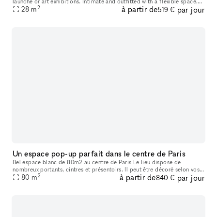
launche or art exhibitions. Intimate and outfitted with a flexible space,
2
à partir de
par jour
this 300 sq foot location boasts ocean breezes in a prime lo
28
m
519 €
Un espace pop-up parfait dans le centre de Paris
Bel espace blanc de 80m2 au centre de Paris Le lieu dispose de
nombreux portants, cintres et présentoirs. Il peut être décoré selon vos
2
à partir de
par jour
envies.
80
m
840 €