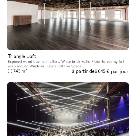
Triangle Loft
Exposed wood beams + rafters, White brick walls, Floor-to-ceiling full
wrap around Windows, Open Loft like Space
2
à partir de
par jour
743
m
6 645 €