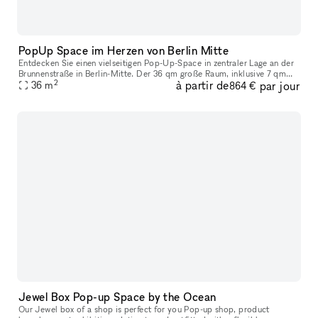
PopUp Space im Herzen von Berlin Mitte
Entdecken Sie einen vielseitigen Pop-Up-Space in zentraler Lage an der
Brunnenstraße in Berlin-Mitte. Der 36 qm große Raum, inklusive 7 qm
2
à partir de
par jour
Storage und einer 4 qm Toilette, bietet mit seinen weißen Wä
36
m
864 €
Jewel Box Pop-up Space by the Ocean
Our Jewel box of a shop is perfect for you Pop-up shop, product