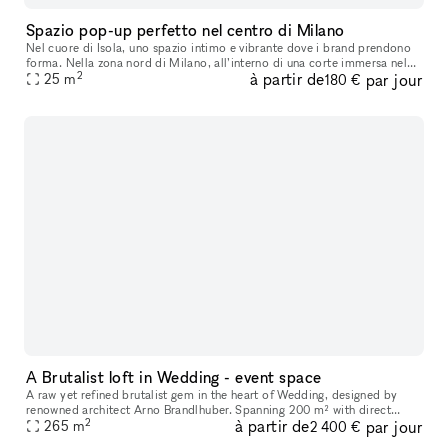
Spazio pop-up perfetto nel centro di Milano
Nel cuore di Isola, uno spazio intimo e vibrante dove i brand prendono
forma. Nella zona nord di Milano, all’interno di una corte immersa nel
2
à partir de
par jour
verde, questo spazio pop-up prende nuova vita. Affacciat
25
m
180 €
A Brutalist loft in Wedding - event space
A raw yet refined brutalist gem in the heart of Wedding, designed by
renowned architect Arno Brandlhuber. Spanning 200 m² with direct
2
à partir de
par jour
access to a spacious 130 m² terrace and rooftop, the space offers
265
m
2 400 €