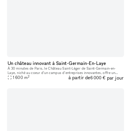
Un château innovant à Saint-Germain-En-Laye
À 30 minutes de Paris, le Château Saint-Léger de Saint-Germain-en-
Laye, niché au coeur d’un campus d’entreprises innovantes, offre un
2
à partir de
par jour
cadre exceptionnel. Sa structure néogothique de la Belle Époque e
1 600
m
6 000 €