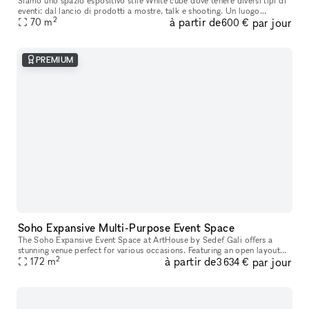
Siamo uno spazio espositivo stile White cube dove tenere diversi tipi di
eventi: dal lancio di prodotti a mostre, talk e shooting. Un luogo
2
à partir de
par jour
70
m
adattabile ad ogni tipo di evento. Ci troviamo nel piano
600 €
PREMIUM
Soho Expansive Multi-Purpose Event Space
The Soho Expansive Event Space at ArtHouse by Sedef Gali offers a
stunning venue perfect for various occasions. Featuring an open layout
2
à partir de
par jour
adorned with vibrant, contemporary artwork by Sedef Gali, the
172
m
3 634 €