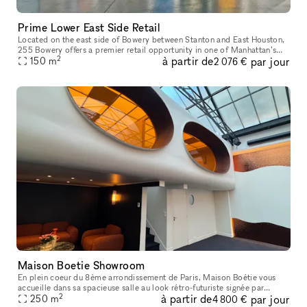
Prime Lower East Side Retail
Located on the east side of Bowery between Stanton and East Houston,
255 Bowery offers a premier retail opportunity in one of Manhattan’s
2
à partir de
par jour
150
m
most dynamic and rapidly evolving neighborhoods. With consta
2 076 €
Maison Boetie Showroom
En plein coeur du 8ème arrondissement de Paris, Maison Boétie vous
accueille dans sa spacieuse salle au look rétro-futuriste signée par
2
à partir de
par jour
l’architecte Jessica Mille. Nous mettons à votre disposition un
250
m
4 800 €