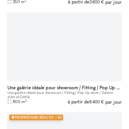
2
à partir de
par jour
famous Kurfürstendamm 210. With our extensive experience and an
350
m
3 600 €
Une galérie idéale pour showroom / Fitting / Pop Up store / Galerie d'Art et défilé
Une galérie idéale pour showroom / Fitting / Pop Up store / Galerie
d'Art et Défilé
2
à partir de
par jour
800
m
8 400 €
PROPRIÉTAIRE RÉACTIF < 1H