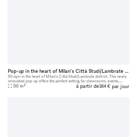
Pop-up in the heart of Milan’s Città Studi/Lambrate district
50 sqm in the heart of Milan’s Città Studi/Lambrate district. This newly
renovated pop-up offers the perfect setting for showrooms, events,
2
à partir de
par jour
business meetings, and more, with the flexibility to host
50
m
384 €