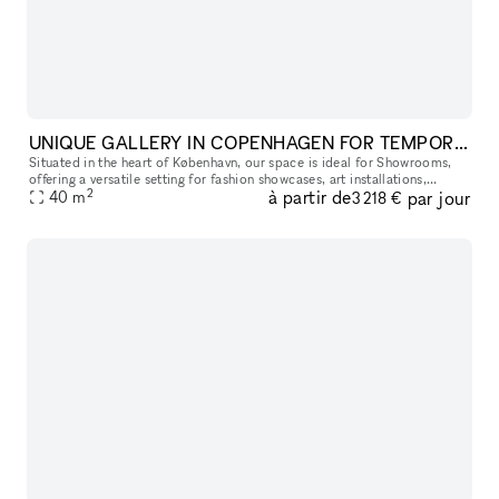
UNIQUE GALLERY IN COPENHAGEN FOR TEMPORARY SHOWCASES
Situated in the heart of København, our space is ideal for Showrooms,
offering a versatile setting for fashion showcases, art installations,
2
à partir de
par jour
ceramics, events, and design exhibitions. Featuring high c
40
m
3 218 €