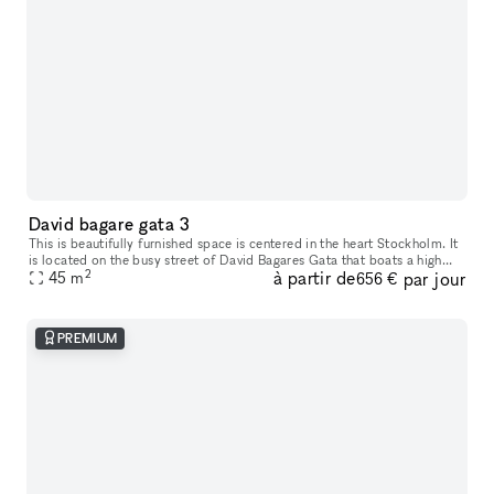
David bagare gata 3
This is beautifully furnished space is centered in the heart Stockholm. It
is located on the busy street of David Bagares Gata that boats a high
2
à partir de
par jour
45
m
footfall. This space is shared with IT consultants,
656 €
PREMIUM