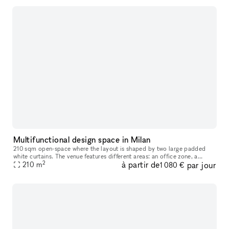
Multifunctional design space in Milan
210 sqm open-space where the layout is shaped by two large padded
white curtains. The venue features different areas: an office zone, a
2
à partir de
par jour
meeting room, a kitchen, and a relax area. The space is furnish
210
m
1 080 €