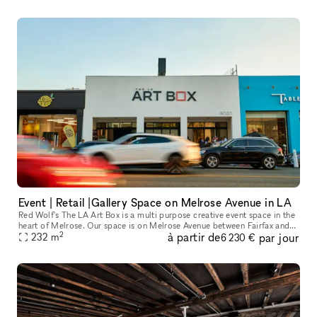
Event | Retail |Gallery Space on Melrose Avenue in LA
Red Wolf's The LA Art Box is a multi purpose creative event space in the
heart of Melrose. Our space is on Melrose Avenue between Fairfax and
2
à partir de
par jour
Crescent Heights. Great location and access for Los Angel
232
m
6 230 €