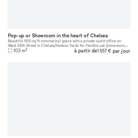
Pop-up or Showroom in the heart of Chelsea
Beautiful 1100 sq ft commerical space with a private sunlit office on
West 28th Street in Chelsea/Hudson Yards for flexible use (showroom,
2
à partir de
par jour
pop-up gallery, event space, etc). Natural light, high ceili
102
m
1 557 €