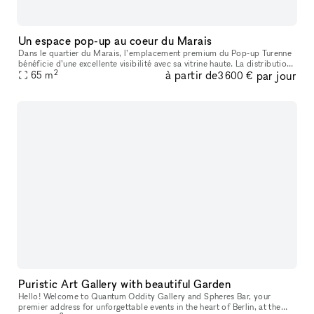
Un espace pop-up au coeur du Marais
Dans le quartier du Marais, l’emplacement premium du Pop-up Turenne
bénéficie d’une excellente visibilité avec sa vitrine haute. La distribution
2
à partir de
par jour
originale de l’espace, sa mezzanine et son parquet en
65
m
3 600 €
Puristic Art Gallery with beautiful Garden
Hello! Welcome to Quantum Oddity Gallery and Spheres Bar, your
premier address for unforgettable events in the heart of Berlin, at the