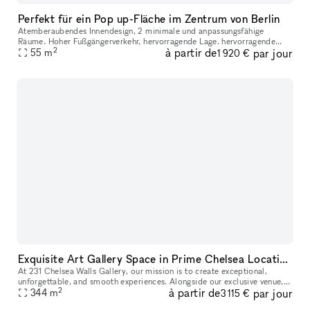
Perfekt für ein Pop up-Fläche im Zentrum von Berlin
Atemberaubendes Innendesign, 2 minimale und anpassungsfähige
Räume. Hoher Fußgängerverkehr, hervorragende Lage. hervorragende
2
à partir de
par jour
öffentliche Verkehrsanbindung in der Umgebung sind viele beliebte
55
m
1 920 €
Geschä
Exquisite Art Gallery Space in Prime Chelsea Location
At 231 Chelsea Walls Gallery, our mission is to create exceptional,
unforgettable, and smooth experiences. Alongside our exclusive venue,
2
à partir de
par jour
we offer a dedicated team of professionals ready to help you
344
m
3 115 €