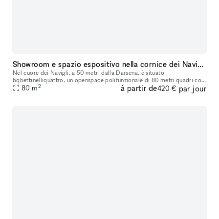
Showroom e spazio espositivo nella cornice dei Navigli di Milano
Nel cuore dei Navigli, a 50 metri dalla Darsena, è situato
bqbettinelliquattro, un openspace polifunzionale di 80 metri quadri con
2
à partir de
par jour
accesso diretto su strada ideale ad uso showroom per piccoli o brevi
80
m
420 €