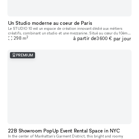
Un Studio moderne au coeur de Paris
Le STUDIO 10 est un espace de création innovant dédié aux métiers
créatifs, combinant un studio et une mezzanine. Situé au cœur du 10ème
2
à partir de
par jour
arrondissement de Paris, à proximité du Canal Saint-Martin,
298
m
3 600 €
PREMIUM
22B Showroom PopUp Event Rental Space in NYC
In the center of Manhattan's Garment District, this bright and roomy