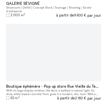
GALERIE SÉVIGNÉ
Showroom / Défilé / Concept Store / Tournage / Shooting / Soirée
d’entreprise
2
à partir de
par jour
2 000
m
9 600 €
Boutique éphémère - Pop up store Rue Vieille du Temple (Marais)
With its large display window, the store is bathed in natural light. Its
shiny white waxed concrete floor gives it a modern, chic look. With a
2
à partir de
par jour
total surface area of 63 m², the store's layout also mak
63
m
2 160 €