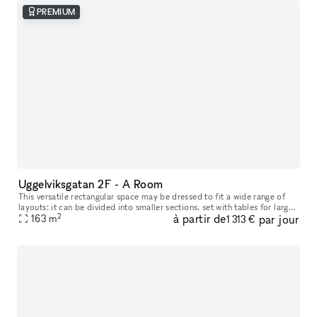
PREMIUM
Uggelviksgatan 2F - A Room
This versatile rectangular space may be dressed to fit a wide range of
layouts: it can be divided into smaller sections, set with tables for larger
2
à partir de
par jour
dinners, arranged for talks or events, or turned in
163
m
1 313 €