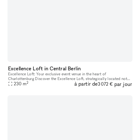
Excellence Loft in Central Berlin
Excellence Loft: Your exclusive event venue in the heart of
Charlottenburg Discover the Excellence Loft, strategically located not
2
à partir de
par jour
far from Kurfürstendamm in Charlottenburg. This unique location cov
230
m
3 072 €