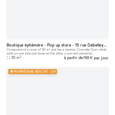
Boutique éphémère - Pop up store - 15 rue Debelleyme (Marais)
Composed of a room of 30 m² and has a reserve. Concrete floor, white
walls on one side and stone on the other, a raw and industrial
2
à partir de
par jour
30
m
atmosphere well finished. L'aperçu du quartier • Au cœur du quarti
768 €
PROPRIÉTAIRE RÉACTIF < 2H