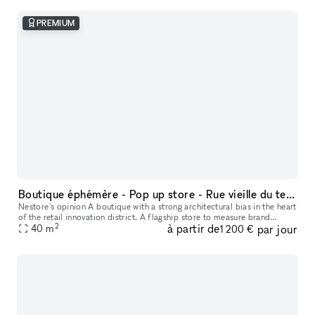
PREMIUM
Boutique éphémère - Pop up store - Rue vieille du temple (Marais)
Nestore's opinion A boutique with a strong architectural bias in the heart
of the retail innovation district. A flagship store to measure brand
2
à partir de
par jour
appetite, work on PR and build a BP based on the many l
40
m
1 200 €