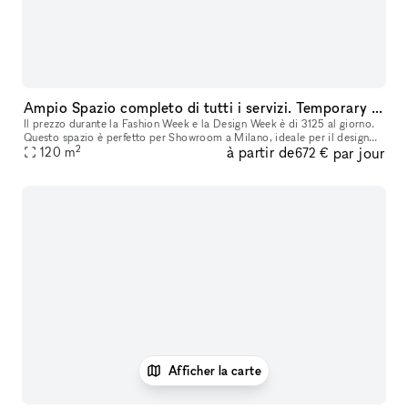
Ampio Spazio completo di tutti i servizi. Temporary showroom / Yoga / Exibition / Shooting fotografici. Disponibile per Fuori Salone - Fashion week
Il prezzo durante la Fashion Week e la Design Week è di 3125 al giorno.
Questo spazio è perfetto per Showroom a Milano, ideale per il design
2
à partir de
par jour
della moda, le installazioni d'arte e molto altro. Situato
120
m
672 €
Afficher la carte