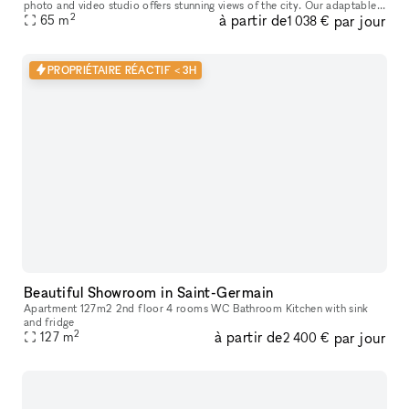
photo and video studio offers stunning views of the city. Our adaptable
2
à partir de
par jour
venue is tastefully furnished to accommodate a broad varie
65
m
1 038 €
PROPRIÉTAIRE RÉACTIF < 3H
Beautiful Showroom in Saint-Germain
Apartment 127m2 2nd floor 4 rooms WC Bathroom Kitchen with sink
and fridge
2
à partir de
par jour
127
m
2 400 €