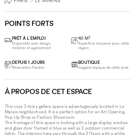
PARIS
LE MARAIS
POINTS FORTS
2
PRÊT À L'EMPLOI
40
M
Disponible avec design,
Superficie moyenne pour cette
mobilier et agencement
région
DEPUIS 1 JOURS
BOUTIQUE
Réservation flexible
magasin typique de cette zone
À PROPOS DE CET ESPACE
This cozy 3-story gallery space is advantageously located in Le
Marais neighborhood. It is a perfect option for an Art Opening,
Pop-Up Shop or Fashion Showroom.
The frontage of this space is inviting with a large display window
and glass door framed in blue as well as 2 outdoor commercial
lights. The interiors here vary through the 3 floors with a white