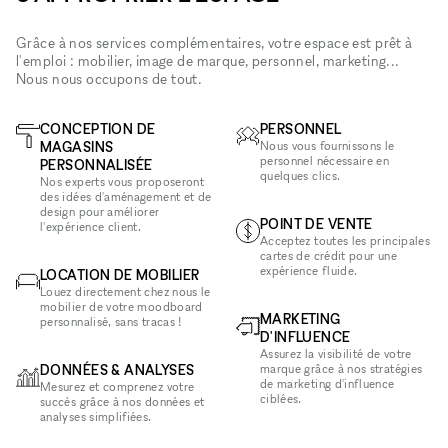
Grâce à nos services complémentaires, votre espace est prêt à
l'emploi : mobilier, image de marque, personnel, marketing...
Nous nous occupons de tout.
CONCEPTION DE
PERSONNEL
MAGASINS
Nous vous fournissons le
personnel nécessaire en
PERSONNALISÉE
quelques clics.
Nos experts vous proposeront
des idées d'aménagement et de
design pour améliorer
POINT DE VENTE
l'expérience client.
Acceptez toutes les principales
cartes de crédit pour une
expérience fluide.
LOCATION DE MOBILIER
Louez directement chez nous le
mobilier de votre moodboard
MARKETING
personnalisé, sans tracas !
D'INFLUENCE
Assurez la visibilité de votre
DONNÉES & ANALYSES
marque grâce à nos stratégies
de marketing d'influence
Mesurez et comprenez votre
ciblées.
succès grâce à nos données et
analyses simplifiées.