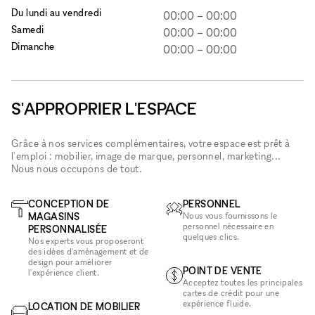
Du lundi au vendredi
00:00
–
00:00
Samedi
00:00
–
00:00
Dimanche
00:00
–
00:00
S'APPROPRIER L'ESPACE
Grâce à nos services complémentaires, votre espace est prêt à
l'emploi : mobilier, image de marque, personnel, marketing...
Nous nous occupons de tout.
CONCEPTION DE
PERSONNEL
MAGASINS
Nous vous fournissons le
personnel nécessaire en
PERSONNALISÉE
quelques clics.
Nos experts vous proposeront
des idées d'aménagement et de
design pour améliorer
POINT DE VENTE
l'expérience client.
Acceptez toutes les principales
cartes de crédit pour une
expérience fluide.
LOCATION DE MOBILIER