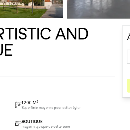
RTISTIC AND
UE
2
1 200
M
Superficie moyenne pour cette région
BOUTIQUE
magasin typique de cette zone