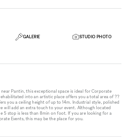
GALERIE
STUDIO PHOTO
 near Pantin, this exceptional space is ideal for Corporate
ehabilitated into an artistic place offers you a total area of ??
s you a ceiling height of up to 14m. Industrial style, polished
ce will add an extra touch to your event. Although located
e 5 stop is less than 8min on foot. If you are looking for a
orate Events, this may be the place for you.