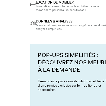
LOCATION DE MOBILIER
Louez directement chez nous le mobilier de votre
moodboard personnalisé, sans tracas !
DONNÉES & ANALYSES
Mesurez et comprenez votre succès grâce à nos donné
analyses simplifiées.
POP-UPS SIMPLIFIÉS :
DÉCOUVREZ NOS MEUB
À LA DEMANDE
Demandez le pack complet xNomad et bénéfi
d'une remise exclusive sur le mobilier et les
accessoires.