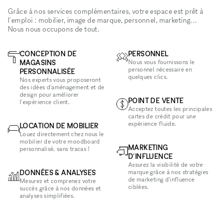
Grâce à nos services complémentaires, votre espace est prêt à
l'emploi : mobilier, image de marque, personnel, marketing...
Nous nous occupons de tout.
CONCEPTION DE
PERSONNEL
MAGASINS
Nous vous fournissons le
personnel nécessaire en
PERSONNALISÉE
quelques clics.
Nos experts vous proposeront
des idées d'aménagement et de
design pour améliorer
POINT DE VENTE
l'expérience client.
Acceptez toutes les principales
cartes de crédit pour une
expérience fluide.
LOCATION DE MOBILIER
Louez directement chez nous le
mobilier de votre moodboard
MARKETING
personnalisé, sans tracas !
D'INFLUENCE
Assurez la visibilité de votre
DONNÉES & ANALYSES
marque grâce à nos stratégies
de marketing d'influence
Mesurez et comprenez votre
ciblées.
succès grâce à nos données et
analyses simplifiées.