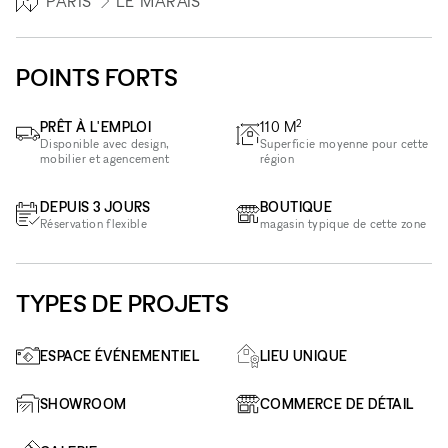
PARIS
LE MARAIS
POINTS FORTS
2
PRÊT À L'EMPLOI
110
M
Disponible avec design,
Superficie moyenne pour cette
mobilier et agencement
région
DEPUIS 3 JOURS
BOUTIQUE
Réservation flexible
magasin typique de cette zone
TYPES DE PROJETS
ESPACE ÉVÉNEMENTIEL
LIEU UNIQUE
SHOWROOM
COMMERCE DE DÉTAIL