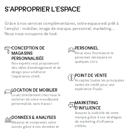
S'APPROPRIER L'ESPACE
Grâce à nos services complémentaires, votre espace est prêt à
l'emploi : mobilier, image de marque, personnel, marketing...
Nous nous occupons de tout.
CONCEPTION DE
PERSONNEL
MAGASINS
Nous vous fournissons le
personnel nécessaire en
PERSONNALISÉE
quelques clics.
Nos experts vous proposeront
des idées d'aménagement et de
design pour améliorer
POINT DE VENTE
l'expérience client.
Acceptez toutes les principales
cartes de crédit pour une
expérience fluide.
LOCATION DE MOBILIER
Louez directement chez nous le
mobilier de votre moodboard
MARKETING
personnalisé, sans tracas !
D'INFLUENCE
Assurez la visibilité de votre
DONNÉES & ANALYSES
marque grâce à nos stratégies
de marketing d'influence
Mesurez et comprenez votre
ciblées.
succès grâce à nos données et