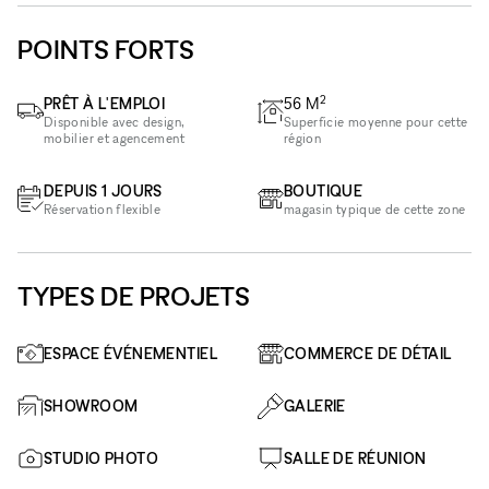
POINTS FORTS
2
PRÊT À L'EMPLOI
56
M
Disponible avec design,
Superficie moyenne pour cette
mobilier et agencement
région
DEPUIS 1 JOURS
BOUTIQUE
Réservation flexible
magasin typique de cette zone
TYPES DE PROJETS
ESPACE ÉVÉNEMENTIEL
COMMERCE DE DÉTAIL
SHOWROOM
GALERIE
STUDIO PHOTO
SALLE DE RÉUNION