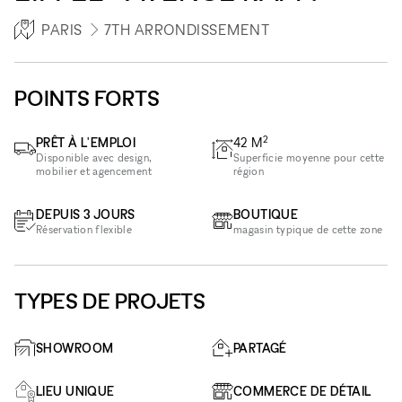
PARIS
7TH ARRONDISSEMENT
POINTS FORTS
2
PRÊT À L'EMPLOI
42
M
Disponible avec design,
Superficie moyenne pour cette
mobilier et agencement
région
DEPUIS 3 JOURS
BOUTIQUE
Réservation flexible
magasin typique de cette zone
TYPES DE PROJETS
SHOWROOM
PARTAGÉ
LIEU UNIQUE
COMMERCE DE DÉTAIL