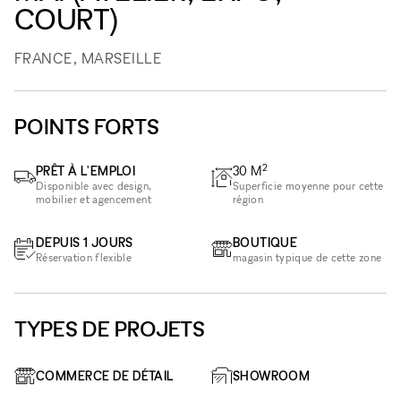
COURT)
FRANCE, MARSEILLE
POINTS FORTS
2
PRÊT À L'EMPLOI
30
M
Disponible avec design,
Superficie moyenne pour cette
mobilier et agencement
région
DEPUIS 1 JOURS
BOUTIQUE
Réservation flexible
magasin typique de cette zone
TYPES DE PROJETS
COMMERCE DE DÉTAIL
SHOWROOM