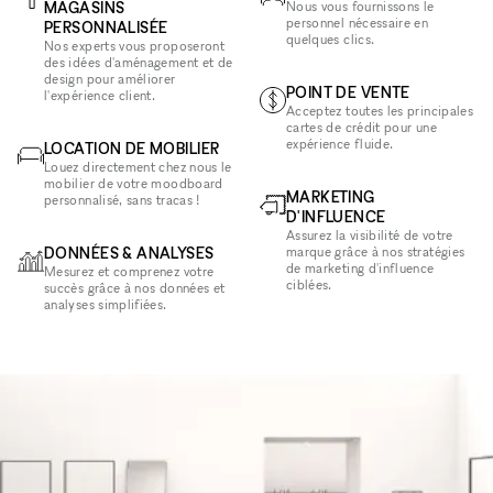
MAGASINS
Nous vous fournissons le
personnel nécessaire en
PERSONNALISÉE
quelques clics.
Nos experts vous proposeront
des idées d'aménagement et de
design pour améliorer
POINT DE VENTE
l'expérience client.
Acceptez toutes les principales
cartes de crédit pour une
expérience fluide.
LOCATION DE MOBILIER
Louez directement chez nous le
mobilier de votre moodboard
MARKETING
personnalisé, sans tracas !
D'INFLUENCE
Assurez la visibilité de votre
DONNÉES & ANALYSES
marque grâce à nos stratégies
de marketing d'influence
Mesurez et comprenez votre
ciblées.
succès grâce à nos données et
analyses simplifiées.