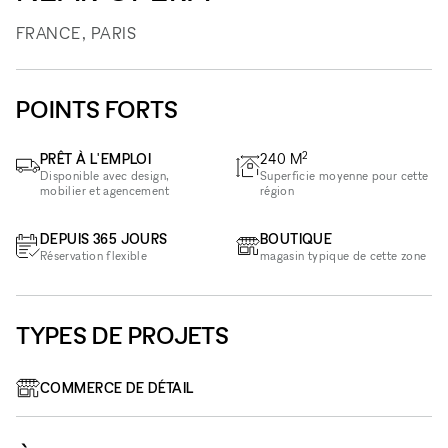
FRANCE, PARIS
POINTS FORTS
2
PRÊT À L'EMPLOI
240
M
Disponible avec design,
Superficie moyenne pour cette
mobilier et agencement
région
DEPUIS 365 JOURS
BOUTIQUE
Réservation flexible
magasin typique de cette zone
TYPES DE PROJETS
COMMERCE DE DÉTAIL