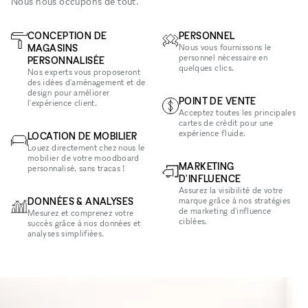
Nous nous occupons de tout.
CONCEPTION DE
PERSONNEL
MAGASINS
Nous vous fournissons le
personnel nécessaire en
PERSONNALISÉE
quelques clics.
Nos experts vous proposeront
des idées d'aménagement et de
design pour améliorer
POINT DE VENTE
l'expérience client.
Acceptez toutes les principales
cartes de crédit pour une
expérience fluide.
LOCATION DE MOBILIER
Louez directement chez nous le
mobilier de votre moodboard
MARKETING
personnalisé, sans tracas !
D'INFLUENCE
Assurez la visibilité de votre
DONNÉES & ANALYSES
marque grâce à nos stratégies
de marketing d'influence
Mesurez et comprenez votre
ciblées.
succès grâce à nos données et
analyses simplifiées.