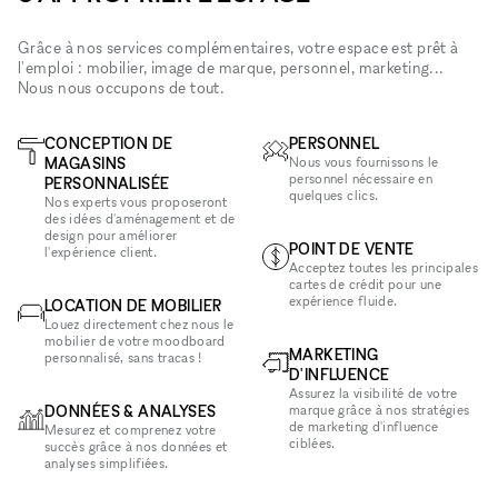
Grâce à nos services complémentaires, votre espace est prêt à
l'emploi : mobilier, image de marque, personnel, marketing...
Nous nous occupons de tout.
CONCEPTION DE
PERSONNEL
MAGASINS
Nous vous fournissons le
personnel nécessaire en
PERSONNALISÉE
quelques clics.
Nos experts vous proposeront
des idées d'aménagement et de
design pour améliorer
POINT DE VENTE
l'expérience client.
Acceptez toutes les principales
cartes de crédit pour une
expérience fluide.
LOCATION DE MOBILIER
Louez directement chez nous le
mobilier de votre moodboard
MARKETING
personnalisé, sans tracas !
D'INFLUENCE
Assurez la visibilité de votre
DONNÉES & ANALYSES
marque grâce à nos stratégies
de marketing d'influence
Mesurez et comprenez votre
ciblées.
succès grâce à nos données et
analyses simplifiées.