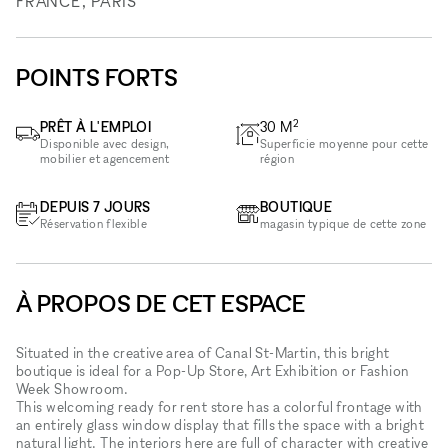
FRANCE, PARIS
POINTS FORTS
2
PRÊT À L'EMPLOI
30
M
Disponible avec design,
Superficie moyenne pour cette
mobilier et agencement
région
DEPUIS 7 JOURS
BOUTIQUE
Réservation flexible
magasin typique de cette zone
À PROPOS DE CET ESPACE
Situated in the creative area of Canal St-Martin, this bright
boutique is ideal for a Pop-Up Store, Art Exhibition or Fashion
Week Showroom.
This welcoming ready for rent store has a colorful frontage with
an entirely glass window display that fills the space with a bright
natural light. The interiors here are full of character with creative