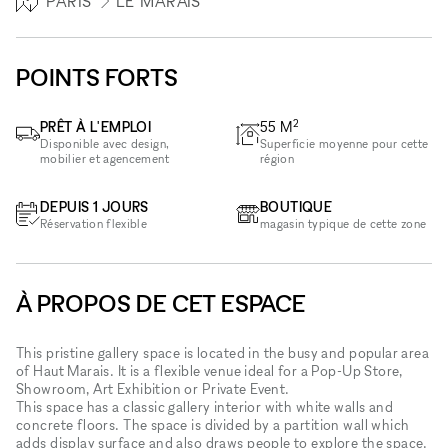
PARIS
LE MARAIS
POINTS FORTS
2
PRÊT À L'EMPLOI
55
M
Disponible avec design,
Superficie moyenne pour cette
mobilier et agencement
région
DEPUIS 1 JOURS
BOUTIQUE
Réservation flexible
magasin typique de cette zone
À PROPOS DE CET ESPACE
This pristine gallery space is located in the busy and popular area
of Haut Marais. It is a flexible venue ideal for a Pop-Up Store,
Showroom, Art Exhibition or Private Event.
This space has a classic gallery interior with white walls and
concrete floors. The space is divided by a partition wall which
adds display surface and also draws people to explore the space.