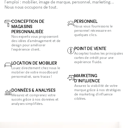
l'emploi : mobilier, image de marque, personnel, marketing...
Nous nous occupons de tout.
CONCEPTION DE
PERSONNEL
MAGASINS
Nous vous fournissons le
personnel nécessaire en
PERSONNALISÉE
quelques clics.
Nos experts vous proposeront
des idées d'aménagement et de
design pour améliorer
POINT DE VENTE
l'expérience client.
Acceptez toutes les principales
cartes de crédit pour une
expérience fluide.
LOCATION DE MOBILIER
Louez directement chez nous le
mobilier de votre moodboard
MARKETING
personnalisé, sans tracas !
D'INFLUENCE
Assurez la visibilité de votre
DONNÉES & ANALYSES
marque grâce à nos stratégies
de marketing d'influence
Mesurez et comprenez votre
ciblées.
succès grâce à nos données et
analyses simplifiées.