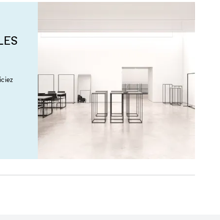
LES
ciez