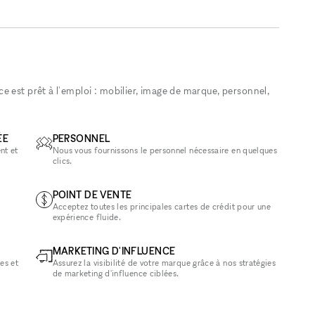
 est prêt à l'emploi : mobilier, image de marque, personnel,
ÉE
PERSONNEL
nt et
Nous vous fournissons le personnel nécessaire en quelques
clics.
POINT DE VENTE
Acceptez toutes les principales cartes de crédit pour une
expérience fluide.
MARKETING D'INFLUENCE
es et
Assurez la visibilité de votre marque grâce à nos stratégies
de marketing d'influence ciblées.