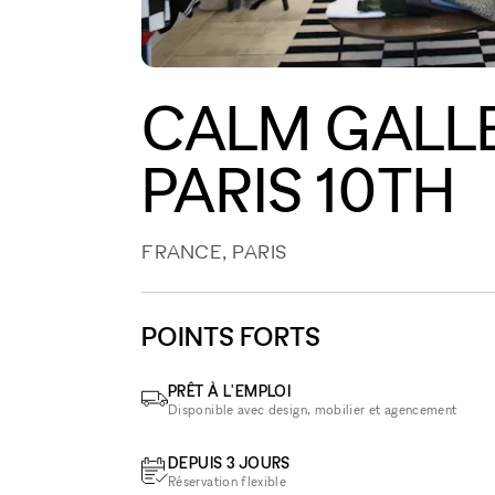
CALM GALLE
PARIS 10TH
FRANCE, PARIS
POINTS FORTS
PRÊT À L'EMPLOI
Disponible avec design, mobilier et agencement
DEPUIS 3 JOURS
Réservation flexible