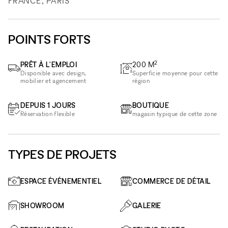
FRANCE, PARIS
POINTS FORTS
2
PRÊT À L'EMPLOI
200
M
Disponible avec design,
Superficie moyenne pour cette
mobilier et agencement
région
DEPUIS 1 JOURS
BOUTIQUE
Réservation flexible
magasin typique de cette zone
TYPES DE PROJETS
ESPACE ÉVÉNEMENTIEL
COMMERCE DE DÉTAIL
SHOWROOM
GALERIE