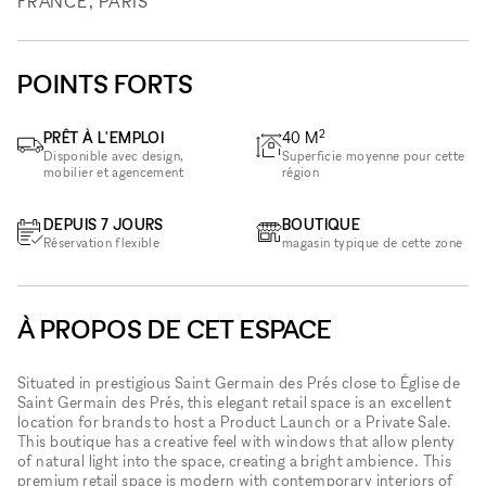
FRANCE, PARIS
POINTS FORTS
2
PRÊT À L'EMPLOI
40
M
Disponible avec design,
Superficie moyenne pour cette
mobilier et agencement
région
DEPUIS 7 JOURS
BOUTIQUE
Réservation flexible
magasin typique de cette zone
À PROPOS DE CET ESPACE
Situated in prestigious Saint Germain des Prés close to Église de
Saint Germain des Prés, this elegant retail space is an excellent
location for brands to host a Product Launch or a Private Sale.
This boutique has a creative feel with windows that allow plenty
of natural light into the space, creating a bright ambience. This
premium retail space is modern with contemporary interiors of