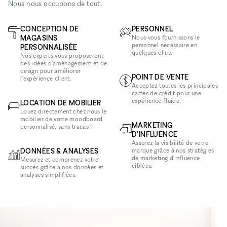
Nous nous occupons de tout.
CONCEPTION DE
PERSONNEL
MAGASINS
Nous vous fournissons le
personnel nécessaire en
PERSONNALISÉE
quelques clics.
Nos experts vous proposeront
des idées d'aménagement et de
design pour améliorer
POINT DE VENTE
l'expérience client.
Acceptez toutes les principales
cartes de crédit pour une
expérience fluide.
LOCATION DE MOBILIER
Louez directement chez nous le
mobilier de votre moodboard
MARKETING
personnalisé, sans tracas !
D'INFLUENCE
Assurez la visibilité de votre
DONNÉES & ANALYSES
marque grâce à nos stratégies
de marketing d'influence
Mesurez et comprenez votre
ciblées.
succès grâce à nos données et
analyses simplifiées.