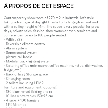
À PROPOS DE CET ESPACE
Contemporary showroom of 270 m2 in industrial loft style
taking advantage of daylight thanks to its large glass roof and
with a ceiling height of 4m. The space is very popular for press
days, private sales, fashion showrooms or even seminars and
conferences for up to 180 people seated.
- WIRELESS
- Reversible climate control
- Alarm system
- Sonos sound system
- picture rail hooks
- Modular track lighting system
- Catering office (microwave, coffee machine, kettle, dishwasher,
fridge, etc.)
- Back office / Storage space
- Changing room
- 2 toilets including 1 PMR
Furniture and equipment (optional)
- 180 black velvet folding chairs
- 10 Ikea white tables 150x75 cm
- 4 racks + 100 hangers
- 1 PRM ramps