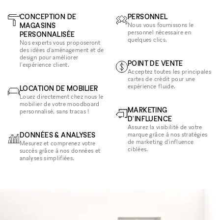
CONCEPTION DE
PERSONNEL
MAGASINS
Nous vous fournissons le
personnel nécessaire en
PERSONNALISÉE
quelques clics.
Nos experts vous proposeront
des idées d'aménagement et de
design pour améliorer
POINT DE VENTE
l'expérience client.
Acceptez toutes les principales
cartes de crédit pour une
expérience fluide.
LOCATION DE MOBILIER
Louez directement chez nous le
mobilier de votre moodboard
MARKETING
personnalisé, sans tracas !
D'INFLUENCE
Assurez la visibilité de votre
DONNÉES & ANALYSES
marque grâce à nos stratégies
de marketing d'influence
Mesurez et comprenez votre
ciblées.
succès grâce à nos données et
analyses simplifiées.