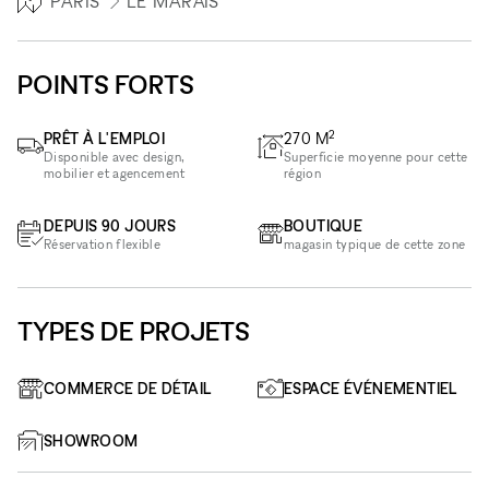
PARIS
LE MARAIS
POINTS FORTS
2
PRÊT À L'EMPLOI
270
M
Disponible avec design,
Superficie moyenne pour cette
mobilier et agencement
région
DEPUIS 90 JOURS
BOUTIQUE
Réservation flexible
magasin typique de cette zone
TYPES DE PROJETS
COMMERCE DE DÉTAIL
ESPACE ÉVÉNEMENTIEL
SHOWROOM