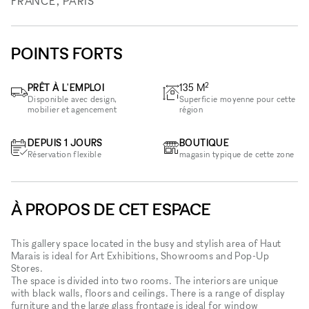
FRANCE, PARIS
POINTS FORTS
2
PRÊT À L'EMPLOI
135
M
Disponible avec design,
Superficie moyenne pour cette
mobilier et agencement
région
DEPUIS 1 JOURS
BOUTIQUE
Réservation flexible
magasin typique de cette zone
À PROPOS DE CET ESPACE
This gallery space located in the busy and stylish area of Haut
Marais is ideal for Art Exhibitions, Showrooms and Pop-Up
Stores.
The space is divided into two rooms. The interiors are unique
with black walls, floors and ceilings. There is a range of display
furniture and the large glass frontage is ideal for window