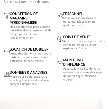
Nous nous occupons de tout.
CONCEPTION DE
PERSONNEL
MAGASINS
Nous vous fournissons le
personnel nécessaire en
PERSONNALISÉE
quelques clics.
Nos experts vous proposeront
des idées d'aménagement et de
design pour améliorer
POINT DE VENTE
l'expérience client.
Acceptez toutes les principales
cartes de crédit pour une
expérience fluide.
LOCATION DE MOBILIER
Louez directement chez nous le
mobilier de votre moodboard
MARKETING
personnalisé, sans tracas !
D'INFLUENCE
Assurez la visibilité de votre
DONNÉES & ANALYSES
marque grâce à nos stratégies
de marketing d'influence
Mesurez et comprenez votre
ciblées.
succès grâce à nos données et
analyses simplifiées.