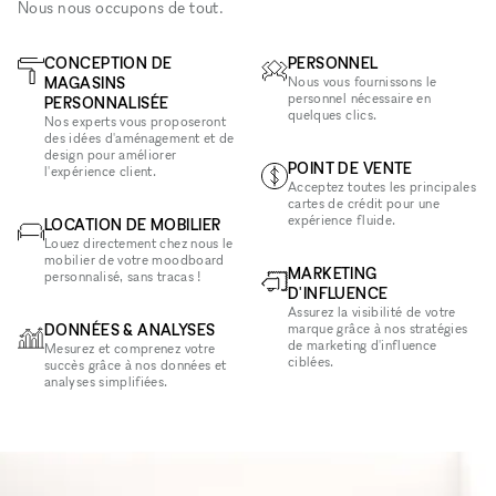
Nous nous occupons de tout.
CONCEPTION DE
PERSONNEL
MAGASINS
Nous vous fournissons le
personnel nécessaire en
PERSONNALISÉE
quelques clics.
Nos experts vous proposeront
des idées d'aménagement et de
design pour améliorer
POINT DE VENTE
l'expérience client.
Acceptez toutes les principales
cartes de crédit pour une
expérience fluide.
LOCATION DE MOBILIER
Louez directement chez nous le
mobilier de votre moodboard
MARKETING
personnalisé, sans tracas !
D'INFLUENCE
Assurez la visibilité de votre
DONNÉES & ANALYSES
marque grâce à nos stratégies
de marketing d'influence
Mesurez et comprenez votre
ciblées.
succès grâce à nos données et
analyses simplifiées.