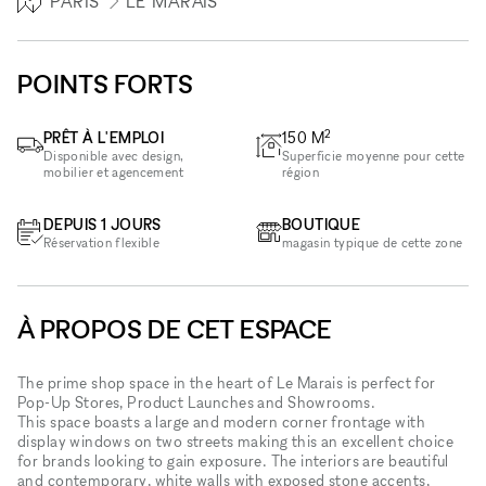
PARIS
LE MARAIS
POINTS FORTS
2
PRÊT À L'EMPLOI
150
M
Disponible avec design,
Superficie moyenne pour cette
mobilier et agencement
région
DEPUIS 1 JOURS
BOUTIQUE
Réservation flexible
magasin typique de cette zone
À PROPOS DE CET ESPACE
The prime shop space in the heart of Le Marais is perfect for
Pop-Up Stores, Product Launches and Showrooms.
This space boasts a large and modern corner frontage with
display windows on two streets making this an excellent choice
for brands looking to gain exposure. The interiors are beautiful
and contemporary, white walls with exposed stone accents,