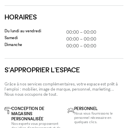
HORAIRES
Du lundi au vendredi
00:00
–
00:00
Samedi
00:00
–
00:00
Dimanche
00:00
–
00:00
S'APPROPRIER L'ESPACE
Grâce à nos services complémentaires, votre espace est prêt à
l'emploi : mobilier, image de marque, personnel, marketing...
Nous nous occupons de tout.
CONCEPTION DE
PERSONNEL
MAGASINS
Nous vous fournissons le
personnel nécessaire en
PERSONNALISÉE
quelques clics.
Nos experts vous proposeront
des idées d'aménagement et de