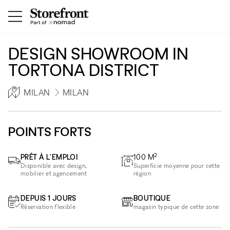
DESIGN SHOWROOM IN
TORTONA DISTRICT
MILAN
MILAN
POINTS FORTS
2
PRÊT À L'EMPLOI
100
M
Disponible avec design,
Superficie moyenne pour cette
mobilier et agencement
région
DEPUIS 1 JOURS
BOUTIQUE
Réservation flexible
magasin typique de cette zone