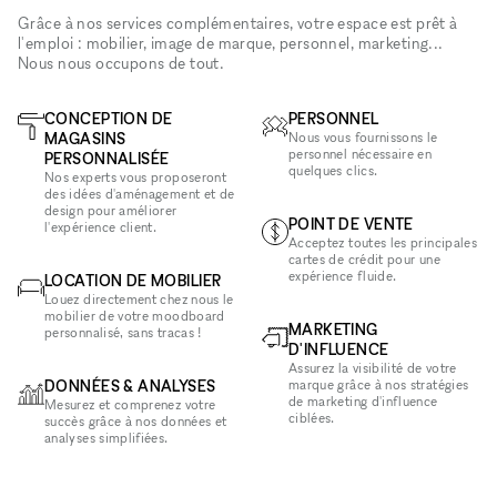
Grâce à nos services complémentaires, votre espace est prêt à
l'emploi : mobilier, image de marque, personnel, marketing...
Nous nous occupons de tout.
CONCEPTION DE
PERSONNEL
MAGASINS
Nous vous fournissons le
personnel nécessaire en
PERSONNALISÉE
quelques clics.
Nos experts vous proposeront
des idées d'aménagement et de
design pour améliorer
POINT DE VENTE
l'expérience client.
Acceptez toutes les principales
cartes de crédit pour une
expérience fluide.
LOCATION DE MOBILIER
Louez directement chez nous le
mobilier de votre moodboard
MARKETING
personnalisé, sans tracas !
D'INFLUENCE
Assurez la visibilité de votre
DONNÉES & ANALYSES
marque grâce à nos stratégies
de marketing d'influence
Mesurez et comprenez votre
ciblées.
succès grâce à nos données et
analyses simplifiées.