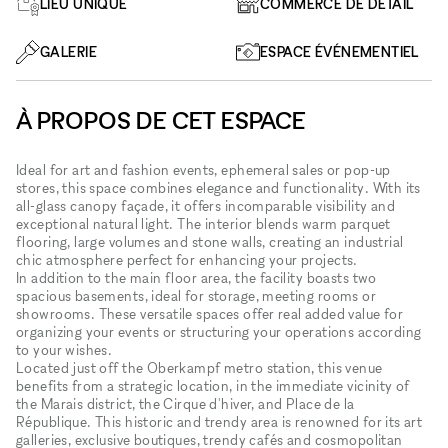
LIEU UNIQUE
COMMERCE DE DÉTAIL
GALERIE
ESPACE ÉVÉNEMENTIEL
À PROPOS DE CET ESPACE
Ideal for art and fashion events, ephemeral sales or pop-up
stores, this space combines elegance and functionality. With its
all-glass canopy façade, it offers incomparable visibility and
exceptional natural light. The interior blends warm parquet
flooring, large volumes and stone walls, creating an industrial
chic atmosphere perfect for enhancing your projects.
In addition to the main floor area, the facility boasts two
spacious basements, ideal for storage, meeting rooms or
showrooms. These versatile spaces offer real added value for
organizing your events or structuring your operations according
to your wishes.
Located just off the Oberkampf metro station, this venue
benefits from a strategic location, in the immediate vicinity of
the Marais district, the Cirque d'hiver, and Place de la
République. This historic and trendy area is renowned for its art
galleries, exclusive boutiques, trendy cafés and cosmopolitan