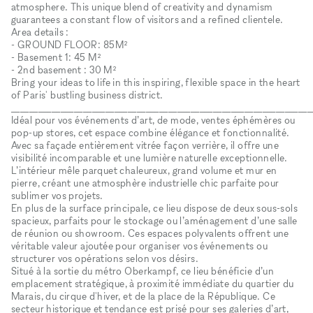
atmosphere. This unique blend of creativity and dynamism
guarantees a constant flow of visitors and a refined clientele.
Area details :
- GROUND FLOOR: 85M²
- Basement 1: 45 M²
- 2nd basement : 30 M²
Bring your ideas to life in this inspiring, flexible space in the heart
of Paris' bustling business district.
___________________________________________________________________
Idéal pour vos événements d’art, de mode, ventes éphémères ou
pop-up stores, cet espace combine élégance et fonctionnalité.
Avec sa façade entièrement vitrée façon verrière, il offre une
visibilité incomparable et une lumière naturelle exceptionnelle.
L’intérieur mêle parquet chaleureux, grand volume et mur en
pierre, créant une atmosphère industrielle chic parfaite pour
sublimer vos projets.
En plus de la surface principale, ce lieu dispose de deux sous-sols
spacieux, parfaits pour le stockage ou l’aménagement d’une salle
de réunion ou showroom. Ces espaces polyvalents offrent une
véritable valeur ajoutée pour organiser vos événements ou
structurer vos opérations selon vos désirs.
Situé à la sortie du métro Oberkampf, ce lieu bénéficie d’un
emplacement stratégique, à proximité immédiate du quartier du
Marais, du cirque d'hiver, et de la place de la République. Ce
secteur historique et tendance est prisé pour ses galeries d’art,