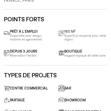
FRANCE, PARIS
POINTS FORTS
2
PRÊT À L'EMPLOI
160
M
Disponible avec design,
Superficie moyenne pour cette
mobilier et agencement
région
DEPUIS 3 JOURS
BOUTIQUE
Réservation flexible
magasin typique de cette zone
TYPES DE PROJETS
CENTRE COMMERCIAL
BAR
PARTAGÉ
SHOWROOM