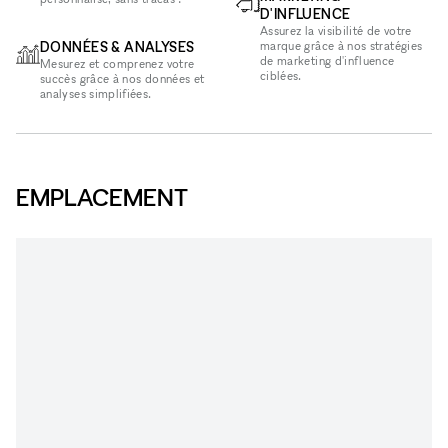
D'INFLUENCE
Assurez la visibilité de votre
DONNÉES & ANALYSES
marque grâce à nos stratégies
de marketing d'influence
Mesurez et comprenez votre
ciblées.
succès grâce à nos données et
analyses simplifiées.
EMPLACEMENT