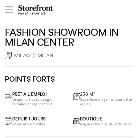
FASHION SHOWROOM IN
MILAN CENTER
MILAN
MILAN
POINTS FORTS
2
PRÊT À L'EMPLOI
250
M
Disponible avec design,
Superficie moyenne pour cette
mobilier et agencement
région
DEPUIS 1 JOURS
BOUTIQUE
Réservation flexible
magasin typique de cette zone