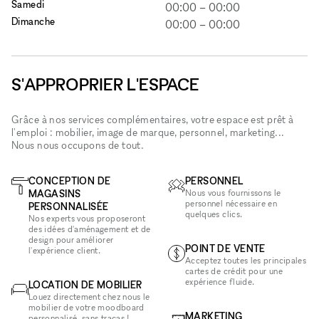
Samedi
00:00
–
00:00
Dimanche
00:00
–
00:00
S'APPROPRIER L'ESPACE
Grâce à nos services complémentaires, votre espace est prêt à
l'emploi : mobilier, image de marque, personnel, marketing...
Nous nous occupons de tout.
CONCEPTION DE
PERSONNEL
MAGASINS
Nous vous fournissons le
personnel nécessaire en
PERSONNALISÉE
quelques clics.
Nos experts vous proposeront
des idées d'aménagement et de
design pour améliorer
POINT DE VENTE
l'expérience client.
Acceptez toutes les principales
cartes de crédit pour une
expérience fluide.
LOCATION DE MOBILIER
Louez directement chez nous le
mobilier de votre moodboard
MARKETING
personnalisé, sans tracas !