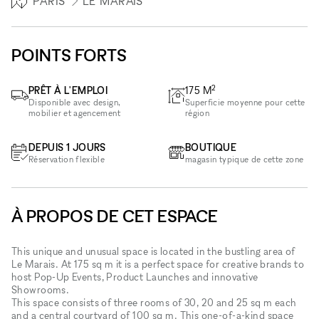
PARIS
LE MARAIS
POINTS FORTS
2
PRÊT À L'EMPLOI
175
M
Disponible avec design,
Superficie moyenne pour cette
mobilier et agencement
région
DEPUIS 1 JOURS
BOUTIQUE
Réservation flexible
magasin typique de cette zone
À PROPOS DE CET ESPACE
This unique and unusual space is located in the bustling area of
Le Marais. At 175 sq m it is a perfect space for creative brands to
host Pop-Up Events, Product Launches and innovative
Showrooms.
This space consists of three rooms of 30, 20 and 25 sq m each
and a central courtyard of 100 sq m. This one-of-a-kind space