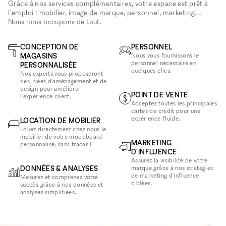
Grâce à nos services complémentaires, votre espace est prêt à
l'emploi : mobilier, image de marque, personnel, marketing...
Nous nous occupons de tout.
CONCEPTION DE
PERSONNEL
MAGASINS
Nous vous fournissons le
personnel nécessaire en
PERSONNALISÉE
quelques clics.
Nos experts vous proposeront
des idées d'aménagement et de
design pour améliorer
POINT DE VENTE
l'expérience client.
Acceptez toutes les principales
cartes de crédit pour une
expérience fluide.
LOCATION DE MOBILIER
Louez directement chez nous le
mobilier de votre moodboard
MARKETING
personnalisé, sans tracas !
D'INFLUENCE
Assurez la visibilité de votre
DONNÉES & ANALYSES
marque grâce à nos stratégies
de marketing d'influence
Mesurez et comprenez votre
ciblées.
succès grâce à nos données et
analyses simplifiées.