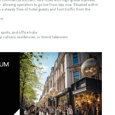
— allowing operators to go live from day one. Situated within
 a steady flow of hotel guests and foot traffic from the
ce
l spots, and office hubs
up culinary residencies, or brand takeovers
IUM