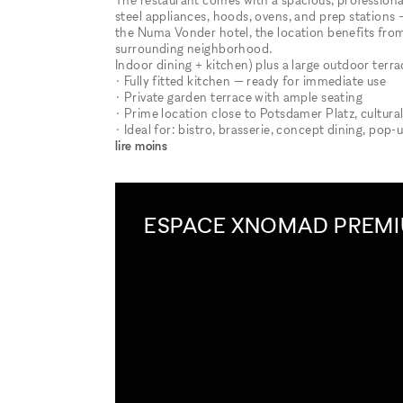
steel appliances, hoods, ovens, and prep stations 
the Numa Vonder hotel, the location benefits from
surrounding neighborhood.
Indoor dining + kitchen) plus a large outdoor terra
• Fully fitted kitchen — ready for immediate use
• Private garden terrace with ample seating
• Prime location close to Potsdamer Platz, cultura
• Ideal for: bistro, brasserie, concept dining, pop-
lire moins
ESPACE XNOMAD PREM