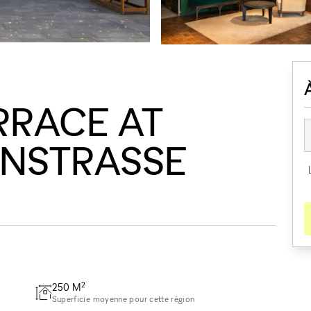
RRACE AT
NSTRASSE
2
250
M
Superficie moyenne pour cette région