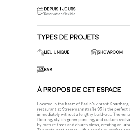
DEPUIS 1 JOURS
Réservation flexible
TYPES DE PROJETS
LIEU UNIQUE
SHOWROOM
BAR
À PROPOS DE CET ESPACE
Located in the heart of Berlin’s vibrant Kreuzberg
restaurant at Stresemannstraße 95 is the perfect 
immediately without a lengthy build-out. The venue
flooring, stylish green paneling, and custom shelv
by mature trees and church views, creating an urba
The restaurant comes with a spacious, professional