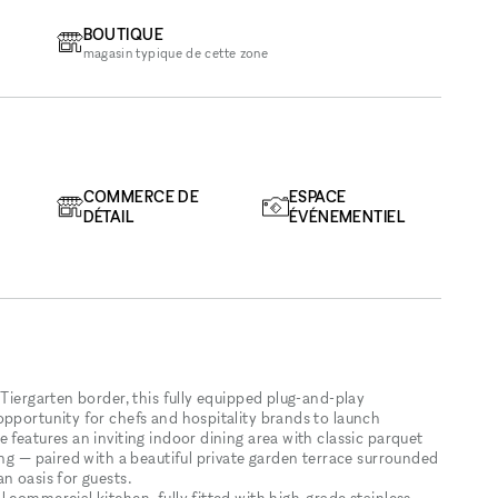
BOUTIQUE
magasin typique de cette zone
COMMERCE DE
ESPACE
DÉTAIL
ÉVÉNEMENTIEL
-Tiergarten border, this fully equipped plug-and-play
opportunity for chefs and hospitality brands to launch
 features an inviting indoor dining area with classic parquet
ing — paired with a beautiful private garden terrace surrounded
n oasis for guests.
 commercial kitchen, fully fitted with high-grade stainless