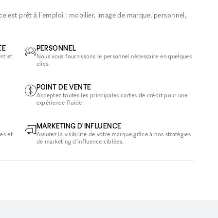
 est prêt à l'emploi : mobilier, image de marque, personnel,
ÉE
PERSONNEL
nt et
Nous vous fournissons le personnel nécessaire en quelques
clics.
POINT DE VENTE
Acceptez toutes les principales cartes de crédit pour une
expérience fluide.
MARKETING D'INFLUENCE
es et
Assurez la visibilité de votre marque grâce à nos stratégies
de marketing d'influence ciblées.