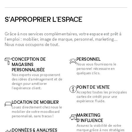
S'APPROPRIER L'ESPACE
Grâce à nos services complémentaires, votre espace est prêt à
l'emploi : mobilier, image de marque, personnel, marketing...
Nous nous occupons de tout.
CONCEPTION DE
PERSONNEL
MAGASINS
Nous vous fournissons le
personnel nécessaire en
PERSONNALISÉE
quelques clics.
Nos experts vous proposeront
des idées d'aménagement et de
design pour améliorer
POINT DE VENTE
l'expérience client.
Acceptez toutes les principales
cartes de crédit pour une
expérience fluide.
LOCATION DE MOBILIER
Louez directement chez nous le
mobilier de votre moodboard
MARKETING
personnalisé, sans tracas !
D'INFLUENCE
Assurez la visibilité de votre
DONNÉES & ANALYSES
marque grâce à nos stratégies