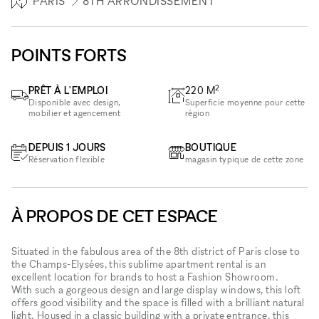
PARIS
8TH ARRONDISSEMENT
POINTS FORTS
2
PRÊT À L'EMPLOI
220
M
Disponible avec design,
Superficie moyenne pour cette
mobilier et agencement
région
DEPUIS 1 JOURS
BOUTIQUE
Réservation flexible
magasin typique de cette zone
À PROPOS DE CET ESPACE
Situated in the fabulous area of the 8th district of Paris close to
the Champs-Elysées, this sublime apartment rental is an
excellent location for brands to host a Fashion Showroom.
With such a gorgeous design and large display windows, this loft
offers good visibility and the space is filled with a brilliant natural
light. Housed in a classic building with a private entrance, this