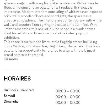
space is elegant with a sophisticated ambience. With a wooden
floor, a molding and an outstanding fireplace, this space is
impressive. Modern interiors consisting of whitewashed exposed
brick walls, wooden floors and spotlights, the space has a
creative atmosphere. The interiors are contemporary with white
walls and wooden floors giving the space a modern feel. With
limited amenities, this one-of-a-kind space is a blank canvas
ideal for artists and brands to curate their ideal pop-up
exhibition.
This space is surrounded by multiple flagship stores including
Louis Vuitton, Christian Dior, Hugo Boss, Chanel, etc. This is an
outstanding opportunity for brands to align with the biggest
brand names in the world.
lire moins
HORAIRES
Du lundi au vendredi
00:00
–
00:00
Samedi
00:00
–
00:00
Dimanche
00:00
–
00:00