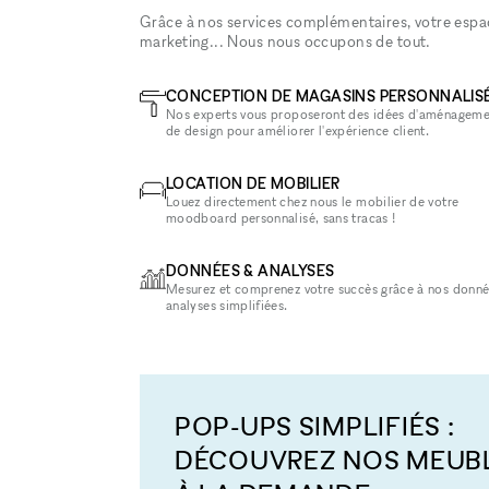
Grâce à nos services complémentaires, votre espace
marketing... Nous nous occupons de tout.
CONCEPTION DE MAGASINS PERSONNALIS
Nos experts vous proposeront des idées d'aménageme
de design pour améliorer l'expérience client.
LOCATION DE MOBILIER
Louez directement chez nous le mobilier de votre
moodboard personnalisé, sans tracas !
DONNÉES & ANALYSES
Mesurez et comprenez votre succès grâce à nos donné
analyses simplifiées.
POP-UPS SIMPLIFIÉS :
DÉCOUVREZ NOS MEUB