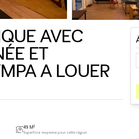
IQUE AVEC
ÉE ET
YMPA A LOUER
2
49
M
Superficie moyenne pour cette région