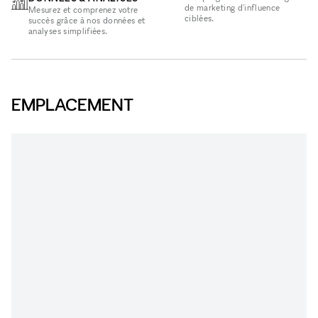
de marketing d'influence
Mesurez et comprenez votre
ciblées.
succès grâce à nos données et
analyses simplifiées.
EMPLACEMENT