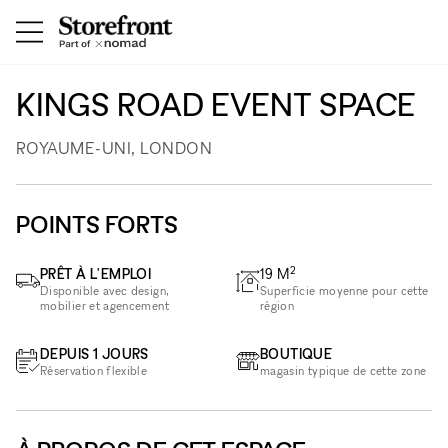
KINGS ROAD EVENT SPACE
ROYAUME-UNI, LONDON
POINTS FORTS
2
PRÊT À L'EMPLOI
19
M
Disponible avec design,
Superficie moyenne pour cette
mobilier et agencement
région
DEPUIS 1 JOURS
BOUTIQUE
Réservation flexible
magasin typique de cette zone