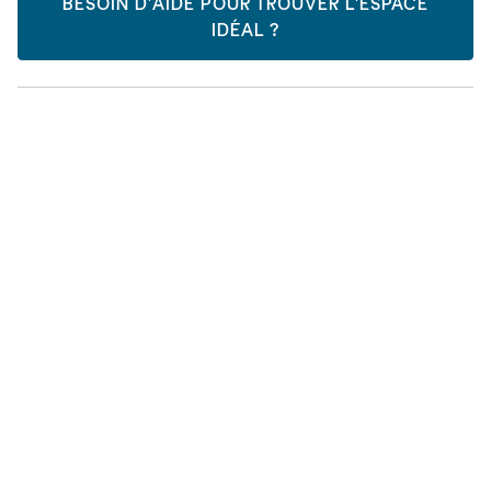
BESOIN D'AIDE POUR TROUVER L'ESPACE
IDÉAL ?