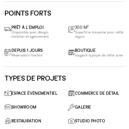
POINTS FORTS
2
PRÊT À L'EMPLOI
300
M
Disponible avec design,
Superficie moyenne pour cette
mobilier et agencement
région
DEPUIS 1 JOURS
BOUTIQUE
Réservation flexible
magasin typique de cette zone
TYPES DE PROJETS
ESPACE ÉVÉNEMENTIEL
COMMERCE DE DÉTAIL
SHOWROOM
GALERIE
RESTAURATION
STUDIO PHOTO