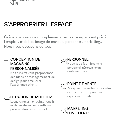
Wi‑Fi
S'APPROPRIER L'ESPACE
Grâce à nos services complémentaires, votre espace est prêt à
l'emploi : mobilier, image de marque, personnel, marketing...
Nous nous occupons de tout.
CONCEPTION DE
PERSONNEL
MAGASINS
Nous vous fournissons le
personnel nécessaire en
PERSONNALISÉE
quelques clics.
Nos experts vous proposeront
des idées d'aménagement et de
design pour améliorer
POINT DE VENTE
l'expérience client.
Acceptez toutes les principales
cartes de crédit pour une
expérience fluide.
LOCATION DE MOBILIER
Louez directement chez nous le
mobilier de votre moodboard
MARKETING
personnalisé, sans tracas !
D'INFLUENCE