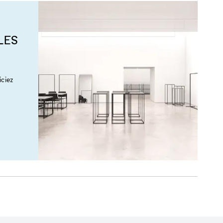
LES
ciez