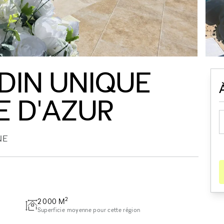
RDIN UNIQUE
E D'AZUR
NE
2
2 000
M
Superficie moyenne pour cette région